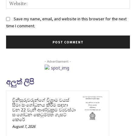
Web
Save my name, email, and website in this browser for the next
time I comment.
- Advertisement -
අලුත් ලිපි
විනිසුරුවරුන්ගේ විශ්‍රාම වයස්
සීමා සංශෝධනය කිරීම සඳහා
වන 22 වැනි ආණ්ඩුක්‍රම ව්‍යවස්ථා
සංශෝධන කෙටුම්පත ගැසට්
කෙරේ
August 7, 2026