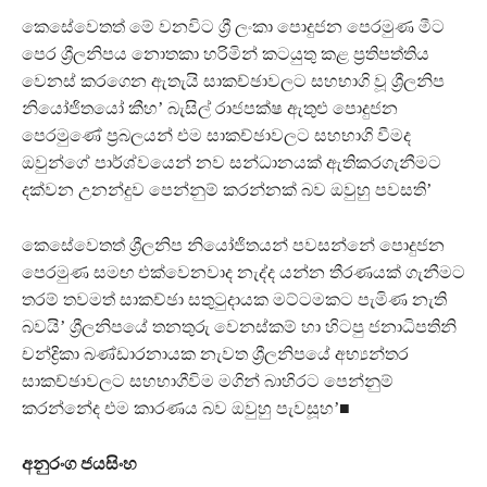
කෙසේවෙතත් මේ වනවිට ශ්‍රී ලංකා පොදුජන පෙරමුණ මීට
පෙර ශ්‍රීලනිපය නොතකා හරිමින් කටයුතු කළ ප්‍රතිපත්තිය
වෙනස් කරගෙන ඇතැයි සාකච්ඡාවලට සහභාගි වූ ශ්‍රීලනිප
නියෝජිතයෝ කීහ’ බැසිල් රාජපක්ෂ ඇතුළු පොදුජන
පෙරමුණේ ප්‍රබලයන් එම සාකච්ඡාවලට සහභාගි වීමද
ඔවුන්ගේ පාර්ශ්වයෙන් නව සන්ධානයක් ඇතිකරගැනීමට
දක්වන උනන්දුව පෙන්නුම් කරන්නක් බව ඔවුහු පවසති’
කෙසේවෙතත් ශ්‍රීලනිප නියෝජිතයන් පවසන්නේ පොදුජන
පෙරමුණ සමඟ එක්වෙනවාද නැද්ද යන්න තීරණයක් ගැනීමට
තරම් තවමත් සාකච්ඡා සතුටුදායක මට්ටමකට පැමිණ නැති
බවයි’ ශ්‍රීලනිපයේ තනතුරු වෙනස්කම් හා හිටපු ජනාධිපතිනි
චන්ද්‍රිකා බණ්ඩාරනායක නැවත ශ්‍රීලනිපයේ අභ්‍යන්තර
සාකච්ඡාවලට සහභාගීවිම මගින් බාහිරට පෙන්නුම්
කරන්නේද එම කාරණය බව ඔවුහු පැවසූහ’■
අනුරංග ජයසිංහ