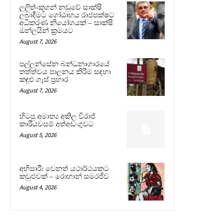
ලලිත්-කූගන් නඩුවේ සාක්ෂි
ලබාදීමට ගෝඨාභය රාජපක්ෂට
අධිකරණ නියෝගයක් – සාක්ෂි
ඔන්ලයින් ක්‍රමයට
August 7, 2026
පල්ලන්සේන බන්ධනාගාරයේ
තත්ත්වය පාලනය කිරීම සඳහා
කඳුළු ගෑස් ප්‍රහාර
August 7, 2026
හිටපු අමාත්‍ය අකිල විරාජ්
කාරියවසම් අත්අඩංගුවට
August 5, 2026
අභිසාරී: වෙනත් යථාර්ථයකට
කවුළුවක් – රොහාන් සමරජීව
August 4, 2026