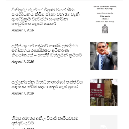
විනිසුරුවරුන්ගේ විශ්‍රාම වයස් සීමා
සංශෝධනය කිරීම සඳහා වන 22 වැනි
ආණ්ඩුක්‍රම ව්‍යවස්ථා සංශෝධන
කෙටුම්පත ගැසට් කෙරේ
August 7, 2026
ලලිත්-කූගන් නඩුවේ සාක්ෂි ලබාදීමට
ගෝඨාභය රාජපක්ෂට අධිකරණ
නියෝගයක් – සාක්ෂි ඔන්ලයින් ක්‍රමයට
August 7, 2026
පල්ලන්සේන බන්ධනාගාරයේ තත්ත්වය
පාලනය කිරීම සඳහා කඳුළු ගෑස් ප්‍රහාර
August 7, 2026
හිටපු අමාත්‍ය අකිල විරාජ් කාරියවසම්
අත්අඩංගුවට