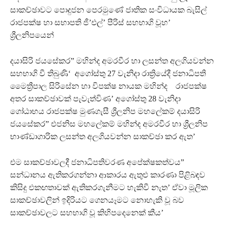
සාකච්ඡාවට පොදුජන පෙරමුණේ ජාතික සංවිධායක බැසිල්
රාජපක්ෂ හා සභාපති ජී’එල්’ පීරිස් සහභාගි වූහ’
ශ්‍රීලනිපයෙන්
දයාසිරි ජයසේකර” මහින්ද අමරවීර හා ලසන්ත අලගියවන්න
සහභාගි වී තිබුණි‘ අගෝස්තු 27 වැනිදා රාත්‍රියේදී ජනාධිපති
මෛත්‍රීපාල සිරිසේන හා විපක්ෂ නායක මහින්ද රාජපක්ෂ
අතර සාකච්ඡාවක් පැවැත්විණ’ අගෝස්තු 28 වැනිදා
ගෝඨාභය රාජපක්ෂ මුණගැසී ශ්‍රීලනිප මහලේකම් දයාසිරි
ජයසේකර” එජනිස මහලේකම් මහින්ද අමරවීර හා ශ්‍රීලනිප
භාණ්ඩාගාරික ලසන්ත අලගියවන්න සාකච්ඡා කර ඇත’
එම සාකච්ඡාවලදී ජනාධිපතිවරණ අපේක්ෂකත්වය”
සන්ධානය ඇතිකරගන්නා ආකාරය ඇතුළු කාරණා පිළිබඳව
කිසිදු එකඟතාවක් ඇතිකරගැනීමට හැකිවී නැත’ ඒවා මූලික
සාකච්ඡාවලින් ඉදිරියට ගෙනයෑමට නොහැකි වූ බව
සාකච්ඡාවලට සහභාගි වූ කිහිපදෙනෙක් කීය’