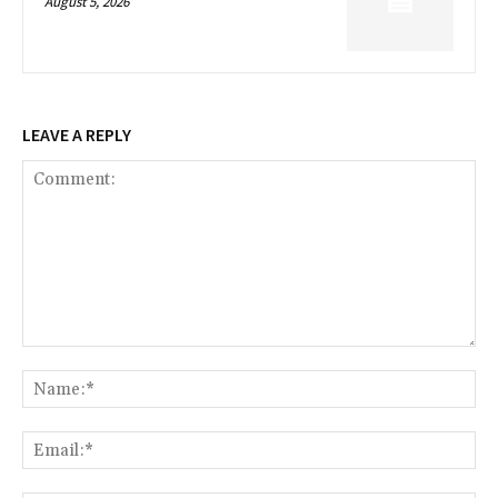
August 5, 2026
LEAVE A REPLY
Comment:
Na
Ema