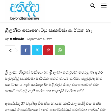
ශ්‍රීලනිප පොහොට්ටු සාකච්ඡා සාර්ථක නෑ
September 1, 2019
By
සංස්කාරක
ශ්‍රී ලංකා නිදහස් පක්ෂය හා ශ්‍රීි ලංකා පොදුජන පෙරමුණ අතර
පැවැත්වූ සාකච්ඡා සාර්ථක බවට මාධ්‍ය වාර්තා පළවුවද නව
සන්ධානය ඇති කරගැනීම පිළිබඳව කිසිදු එකඟතාවක් එම
සාකච්ඡාවලදී ඇති කරගෙන නැතැයි වාර්තා වේ’
අගෝස්තු 27 වැනිදා විපක්ෂ නායක කාර්යාලයේදී එම පක්ෂ
දෙකේ නියෝජිතයන් අතර සාකච්ඡාවක් පවත්වනු ලැබීය’ එම