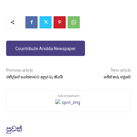
Countribute Anidda Newspaper
Previous article
Next article
රනිල්ගේ යෝජනාවට අනුර බෑ කියයි
සජිත් කරු හමුවේ
- Advertisement -
පුවත්