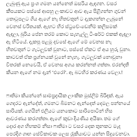
ලැබුණු ඇය ප‍්‍රංශ ගමන යන්නෙත් ඔසරිය ඇඳගන. වසර
කීපයකට පස්සේ ආපහු ලංකාවට ආව ඇය පිළිගන්න ගුවන්
තොටුපලට ගිය ඇගේ නෑ හිතවතුන් ට දැකගන්න ලැබුනේ
වෙනස් චරිතයක්. ඇඟට හිර ස්ට‍්‍රචේ-ඩෙනිම් කලිසමක්
ඇඳලා, බුරිය පේන තරම් කොට සැහැල්ලූ ටී-ෂර්ට් එකක් ඇඳලා
ඈ හිටියේ. දැකපු පළමු දවසේ ඇගේ මේ වෙනස නෑ
හිතවතුන් ට ගැටලූවක් වුනාට, පස්සේ ඒකට ඒ අය හුරු වුනා.
කාටවත් ඒක ප‍්‍රශ්නයක් වුනේ නැහැ. ගැටලූවක් නොවුනා
විතරක් නෙවෙයි, ඒ වෙනස අගය කරන්නත් ගත්තා. එරන්දතී
කියන ඇගේ නම දැන් ‘එරෝ‘. ඈ බටහිර කරණය වෙලා.!
ෆාතිමා කියන්නේ සාම්ප‍්‍රදායික ලාංකික මුස්ලිම් බිරිඳක්. ඇය
ගෙදරට ඇන්දේත්, ගමනට බිමනට ඇන්දෙත් දෙමල පන්නයේ
සාරියක්. ගෙයින් එලියට යනකොට සාරිපොටින් හිස
ආවරණය කරගත්තා. ඇගේ කුඩා දියණිය අයිෂා. තම ගේ
දොර අග හිඟකම් නිසා ෆාතිමා ට වසර දෙක තුනකට මැද
පෙරදිග ගෘහ සේවිකාවක ලෙස රැුකියාවට යන්න සිදුවෙනවා.