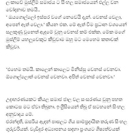
ලංකාවේ මුස්ලිම් සමාජය ට සිංහල සමාජයෙන් එල්ල වන
චෝදනාව තමයි..
‘ ඔයගොල්ලෝ ඉස්සර වගේ නෙවෙයි දැන්. වෙනස් වෙලා,
අපෙන් ඈත් වෙලා.‘ කියන එක. මේ ඈත් වීම ප‍්‍රධාන වශයෙන්
සලකුණු වුනෙත් ඇඳුමේ වුනු වෙනස් කම් එක්ක. මේක මගේ
මුස්ලිම් යහලූවෙකුට කිවුවාම ඔහු මට මෙහෙම කතාවක්
කිවුවා.
‘එහෙම තමයි. කාලෙන් කාලෙට මිනිස්සු වෙනස් වෙනවා.
ඕගොල්ලොත් වෙනස් වෙනවා. අපිත් වෙනස් වෙනවා.‘
උදාහරණයකට කියල සමාජ ජාල වල සංසරණය වුනු පහත
කොටස මට ඒවා තිබුනා. ඉංග‍්‍රීසියෙන් තිබූ ඒ සටහනේ සිංහල
අනුවාදය මේ.
එරන්දතී, ඔසරිය ඇඳන් පාසලට ගිය සාම්ප‍්‍රදායික තරුණ සිංහල
ගුරුවරියක්. වැඩිදුර අධ්‍යාපනය සඳහා ප‍්‍රංශයට ශිෂ්‍යත්වයක්