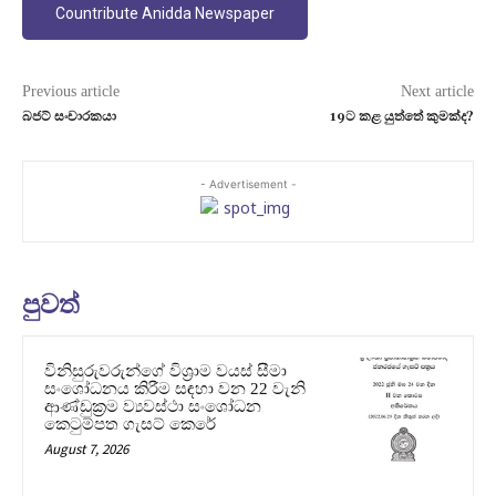
Countribute Anidda Newspaper
Previous article
Next article
බජට් සංචාරකයා
19ට කළ යුත්තේ කුමක්ද?
- Advertisement -
පුවත්
විනිසුරුවරුන්ගේ විශ්‍රාම වයස් සීමා
සංශෝධනය කිරීම සඳහා වන 22 වැනි
ආණ්ඩුක්‍රම ව්‍යවස්ථා සංශෝධන
කෙටුම්පත ගැසට් කෙරේ
August 7, 2026