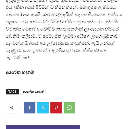
ඇතුලේ මොකක් හෝ ‘ගුප්ත ආත්මයක් ‘ තියෙනවා කියලයි
එය දකින අපේ පිරිමින් ට හිතෙන්නේ. මේ ගුප්ත ආත්මයට
බොහෝ අය බයයි. කළු රෙද්ද අයින් කලාම බියජනක ආත්මය
පලා යනවා. කළු රෙද්ද විසින් අහිමි කල තමන්ගේ ෆැන්ටසිය
විවෘත්ත වෙනවා. බෝම්බ ගහපු සහරාන් ලා ඇඳගන හිටියේ
ඩෙනිම් කලිසම්. ටී ෂර්ට්. ඒත් ‘උම්මා අයිෂා‘ ලාගේ බුර්කාව
ගලවන්නයි අපේ අය උද්ඝෝෂණ කරන්නේ. ඇයි උන්ගේ
ගෑණු වහගන ඉන්නේ.? ඇරපියවූ !! එක නීතියක්! එක
ෆැන්ටසියක් !.
අශෝක හඳගම
TAGS
අශෝක හඳගම