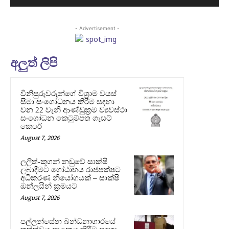
- Advertisement -
අලුත් ලිපි
විනිසුරුවරුන්ගේ විශ්‍රාම වයස්
සීමා සංශෝධනය කිරීම සඳහා
වන 22 වැනි ආණ්ඩුක්‍රම ව්‍යවස්ථා
සංශෝධන කෙටුම්පත ගැසට්
කෙරේ
August 7, 2026
ලලිත්-කූගන් නඩුවේ සාක්ෂි
ලබාදීමට ගෝඨාභය රාජපක්ෂට
අධිකරණ නියෝගයක් – සාක්ෂි
ඔන්ලයින් ක්‍රමයට
August 7, 2026
පල්ලන්සේන බන්ධනාගාරයේ