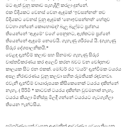
මට ඈත් වුනු කතාව පැහැදිලි කරලා දුන්නේ.
එක විදියකට වෙනස් වෙන ඇඳුමක් ‘ඉවසන්නත්‘ තව
විදියකට වෙනස් වුනු ඇඳුමක් ‘නොඉවසන්නත්‘ හේතුව
වටහා ගන්නේ කොහොමද? බැලූ බැල්මට ප‍්‍රශ්නය
තියෙන්නේ ‘ඇඳුමේ‘ වගේ පෙනුනට, ඇත්තටම ප‍්‍රශ්නේ
තියෙන්නේ ඇඳුමේ නෙවෙයි. ගැහැණු ශරීරයේ යි. (ගැහැණු
සිරුර දේශපාලනිකයි.*
වෙළඳ දැන්වීම් කලාව සහ සිනමාව ගැහැණු සිරුර
වාස්තවීකරණය කර අලෙවි කරන බවට වන චෝදනාව
කාලයක සිට එන එකක්. මෝටර් රථ ‘ටයර්‘ දැන්වීමක ටයරය
අසල නිරාවරණය වුනු කලවා සහිත රූමතියක් රඳවනවා.
එවැනි දැන්වීම් චායාරූපයක කිසිකෙනෙක් ටයරය දකින්නේ
නැහැ. ( පිරිමි * කාටවත් ටයරය දකින්න වුවමනාත් නැහැ.
ටයරය කියලා මිනිස්සු මිලදී ගන්නේ ටයරයට ගැටගැහිලා
තියෙන ෆැන්ටසිය.
සම්පූර්ණයෙන් වැසුනු ඇඳුමකින් ආවරණය වෙලා තියෙන