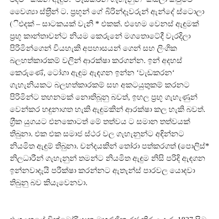
වෛශ්‍යා ස්ත‍්‍රීන් ට. ප‍්‍රභූන් ගේ බිරින්දෑවරුන් ඇන්දේ ස්ටොලා
(ිඑදක් – සාටකයක් වැනි * එකක්. එහෙම වෙනස් ඇඳුමක්
ප‍්‍රභූ කාන්තාවන්ට නියම කෙරුනේ මගතොටේදී වැරදිලා
පිරිමින්ගෙන් වියහැකි අපහාසයන් ගෙන් සහ ලිංගික
බලහත්කාරකම් වලින් ආරක්ෂා කරගන්න. ඉන් අදහස්
කෙරුණේ, ටෝගා ඇඳුම ඇඳගන ඉන්න ‘වැඩකරන‘
ගැහැනියකට බලහත්කාරකම් සහ අකටයුතුකම් කරනට
පිරිමින්ට තහනමක් නොතිබූනු බවත්, ඉහල ප‍්‍රභූ ගැහැණුන්
වෙන්කර හඳුනාගත හැකි ඇඳුමකින් ආරක්ෂා කල හැකි බවත්.
ග‍්‍රීක යුගයට එනකොටත් මේ තත්වය ට සමාන තත්වයක්
තිබුනා. එක එක සමාජ ස්ථර වල ගැහැනුන්ට අඳින්නට
නියමිත ඇඳුම් තිබුනා. චන්දයකින් තෝරා පත්කරගත් (පොලිස්*
නිලධාරීන් ගැහැනුන් තමන්ට නියමිත ඇඳුම නිසි පරිදි ඇඳගන
ඉන්නවාදැයි පරීක්ෂා කරන්නට ඇතැන්ස් පාරවල යොදවා
තිබුනු බව කියැවෙනවා.