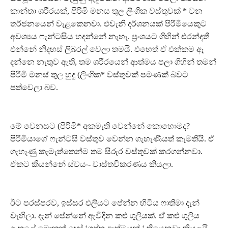
කාන්තා ශරීරයක්, පිරිමි මනස තුල ලිංගික වස්තුවක් * වන
තර්ජනයෙන් වැළකෙනවා. එවැනි දර්ශනයක් පිරිමියෙකුට
අවශ්‍යය ෆැන්ටසිය හදන්නේ නැහැ. ප‍්‍රංශයට ගිහින් එරන්දතී
එන්නේ නිදහස් ලිබරල් වෙලා තමයි. එහෙත් ඒ එක්කම ඈ
දන්නෙ නැතුව ඇති, තම ශරීරයෙන් ආත්මය පලා ගිහින් තමන්
පිරිමි මනස් තුල හුදු (ලිංගික* වස්තුවක් පමණක් බවට
පත්වෙලා බව.
මේ වෙනසට (පිරිමි* අකමැති වෙන්නේ කොහොමද?
පිරිමියාගේ ෆැන්ටසි වස්තුව වෙන්න ගැහැණියත් කැමතියි. ඒ
ගැහැණු කැමැත්තෙන්ම තම සිරුර වස්තුවක් කරගන්නවා.
ඒකට කියන්නේ ස්වයං- වාස්තවීකරණය කියලා.
ඊට පරස්පරව, ඉස්සර එලියට පේන්න හිටිය ෆාතිමා දැන්
වැහිලා. දැන් පේන්නේ ඇවිදින කළු ගුලියක්. ඒ කළු ගුලිය