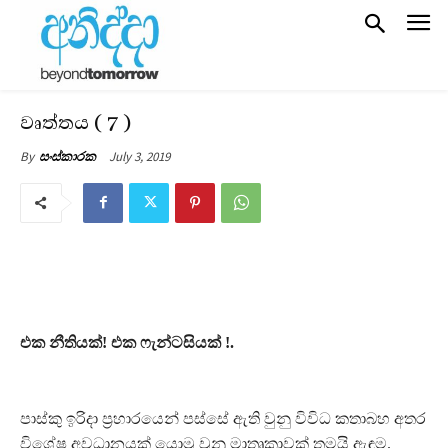
වෘත්තය ( 7 )
July 3, 2019
By
සංස්කාරක
එක නීතියක්! එක ෆැන්ටසියක් !.
පාස්කු ඉරිදා ප‍්‍රහාරයෙන් පස්සේ ඇති වුනු විවිධ කතාබහ අතර
විශේෂ අවධානයක් යොමු වුනු මාතෘකාවක් තමයි ඇඳුම.