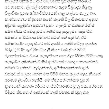
කාලයත් එක්ක සමාජය වඩ වඩාත් ප‍්‍රජාතන්ත‍්‍රී කරණය
වෙනකොට, ලිබරල් වෙනකොට ඇඳුම් පිළිබඳව තිබුණු
විලාසිතා පුරුෂ අධිකාරීත්වයෙන් බැලූ බැල්මට ගැලවුණා.
කාන්තාවන්ට නිදහසේ තමන් කැමති විලාසිතාවකට අනුව
අඳින්න පළඳින්න පුළුවන් වුනා. හැබැයි ඒ එක්කම මිනිස්
සම්බන්ධකම් වෙනුවට භාණ්ඩ ගනුදෙනු මත පදනම්ව
සමාජය සංවිධානය වන්නට පටන් ගත් සැනින්, ඊට
සමාන්තරව ගැහැණියට තම ආත්මය අහිමි වෙලා කාන්තා
සිරුර ( පිරිමි ඇස් පිනවන ලිංගික * වස්තුවක් බවට
රූපාන්තරණය වුණා. ගැහැනියක දෙස බලා සිටින පිරිමියෙකු
ගැහැණිය දකින්නේ මිනිස් ආත්මයක් ලෙසද නොඑසේනම්
තමාට බලන්නට, අල්ලන්නට, අයිතිකරගන්නට ඇති
වස්තුවක් ලෙසද යන්න මත පිරිමි මනස තුල ඒ ගැහැනියගේ
ඉරණම ලියැවිය හැකියි. මේ නිදහසත් එක්කම වුනේ
ක‍්‍රමයෙන් කාන්තා ශරීරය වාස්තවීකරණය වුනු එක. තේරෙන
විදියට කිවුවොත් ආත්මයක් නැති වස්තුවක් වුනු එක.