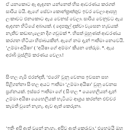
ඒ යනකොට ඈ ඇඳගන යන්නෙත් හිස ආවරණය කරගත්
සාරිය මයි. ඇගේ සේවා කොන්ත‍්‍රාත්තුව ඉවර වෙලා ආපහු
ලංකාවට එනකොට ඇය වෙනස් වෙලා. සාරිය වෙනුවට ඇය
ඇඳගන හිටියේ අබායක්. ( දෙපතුල් දක්වා වැසෙන හැඩයක්
නැතිව කඩාහැලෙන දිග ගවුමක් *. හිසත් මුහුණත් ආවරණය
කරගන හිටියා හිජාබයකින්. ඇගේ නම දැන් ෆාතිමා නෙවෙයි.
‘උම්මා අයිෂා‘ ( ‘අයිෂා ගේ අම්මා’ කියන තේරුම. *. ඇය
අරාබි මුස්ලිම් කරණය වෙලා.!
සිංහල ගැමි එරන්දතී, ‘එරෝ’ වුනු වෙනස ඉවසන සහ
පිළිගන්නා සිංහල අයට ෆාතිමා ‘උම්මා අයිෂා’ වුනු වෙනස
ප‍්‍රශ්නයක්. ඉස්සර ෆාතිමා ගේ ( සිංහල * යෙහෙලියන් දැන්
උම්මා අයිෂා යෙහෙලියක් හැටියට ආශ‍්‍රය කරන්න එච්චර
කැමති වුනේ නැහැ. ඈව ඈත් කෙරුනා.
‘ඉතිං අපි ඈත් වුනේ නැහැ. අපිව ඈත් කෙරුවා.‘ එහෙමයි ඔහු