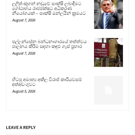
ලලිත්-කූගන් නඩුවේ සාක්ෂි ලබාදීමට
ගෝඨාභය රාජපක්ෂට අධිකරණ
නියෝගයක් – සාක්ෂි ඔන්ලයින් ක්‍රමයට
August 7, 2026
පල්ලන්සේන බන්ධනාගාරයේ තත්ත්වය
පාලනය කිරීම සඳහා කඳුළු ගෑස් ප්‍රහාර
August 7, 2026
හිටපු අමාත්‍ය අකිල විරාජ් කාරියවසම්
අත්අඩංගුවට
August 5, 2026
LEAVE A REPLY