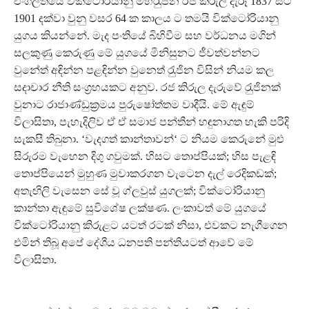
එංගලතයේ වික්ටෝරියානු මහරැුජින රජ කිරුල දැරූ 1837 සිට
1901 දක්වා වුනු වසර 64 ක කාලය ට තමයි වික්ටෝරියානු
යුගය කියන්නේ. මැද පංතියේ බිහිවීම සහ වර්ධනය මගින්
සලකුණු කෙරුණු මේ යුගයේ මිනිසුනට ජීවත්වන්නට
වුනේත් අඳින්න පළඳින්න වුනෙත් රැුජින විසින් නියම කල
සදාචාර නීති සංග‍්‍රහයකට අනුව. රජ කිරුල දැරුවේ රැුජිනක්
වුනාට රාජාණ්ඩුක‍්‍රමය පුරුෂෝත්තම වාදීයි. මේ ඇඳුම්
විලාසිතා, පැහැදිලිව ඒ ඒ සමාජ පන්තීන් හඳුනාගත හැකි පරිදි
සැකසී තිබුනා. ‘වැදගත් කාන්තාවන්‘ ට නියම කෙරුනේ මුළු
සිරුරම වැහෙන දිගු ගවුමක්. හිසට තොප්පියක්; හිස පැළඳි
තොප්පියෙන් මුහුණ මුවාකරගන වැටෙන දැල් රෙදිකඩක්;
අතැඟිලි වැසෙන සේ වූ ග්ලවුස් යුගලක්; වික්ටෝරියානු
කාන්තා ඇඳුමේ සුවිශේෂ ලක්ෂණ. ලංකාවත් මේ යුගයේ
වික්ටෝරියානු කිරුළට යටත් රටක් නිසා, එවකට නැගීගෙන
එමින් තිබූ අපේ දේශීය ධනපති පන්තියටත් ආවේ මේ
විලාසිතා.