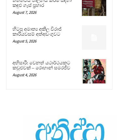
තත්ත්වය පාලනය කිරීම සඳහා
කඳුළු ගෑස් ප්‍රහාර
August 7, 2026
හිටපු අමාත්‍ය අකිල විරාජ්
කාරියවසම් අත්අඩංගුවට
August 5, 2026
අභිසාරී: වෙනත් යථාර්ථයකට
කවුළුවක් – රොහාන් සමරජීව
August 4, 2026