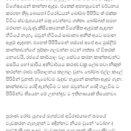
විශේෂයෙන් කාන්තා ඇඳුම. එතෙක් අපහසුවෙන් මර්ධනය
කරගන තිබු බොහෝ විරෝධයන් බෝම්බ පිපිරීම ත් එක්ක
විවිධ ස්වරූපයෙන් මතු වෙන්නට ගත්තා. බෝම්බත් සමඟ
මරාගන මැරුණු කිසිකෙනෙක් විශේෂිත ඇඳුමක් ඇඳගන
හිටියේ නැහැ. ඔවුන් හිටියේ සාමාන්‍ය අනිත් අයට සමාන
ඇඳුම් ඇඳගන. එහෙත් පිපිරීමෙන් පස්සේ අපේ අය මුස්ලිම්
කාන්තාවන්ගේ බුර්කා ගලවන්න පටන් ගත්තා. ඒ විතරක්
නෙවෙයි, රජයේ කාර්යාල වල සේවය කරන කාන්තාවන්ට
ඔසරිය හෝ සාරිය අනිවාර්යය කරණ චක‍්‍ර ලේඛ පවා නිකුත්
කරන්න රාජ්‍ය පරිපාලනය කලබල වුනා. බෝම්බ එල්ල කලේ
පිරිමින් වුනත්, හැමෝටම රුදාව හැදුනේ කාන්තා ඇඳුම ගැන.
කාන්තාවට රෙදි ඇන්දවීම ට සහ ඔවුන්ගේ රෙදි ගැලවීම ට
පිරිමින්ට තියෙන මේ උනන්දුව ට ඉතිහාසයක් තියෙනවා.
පුරාණ රෝම යුගයේ ඔගස්ටස් අධිරාජයාගේ සමයේ
වැඩකරන ගැහැනුන් ට අඳින්නට නියම වුනේ ‘ටෝගා‘ (
එදට්* කියන ඇඳුම. ‘වැඩකරන ගැහැනුන්‘ කියලා කිවුවේ