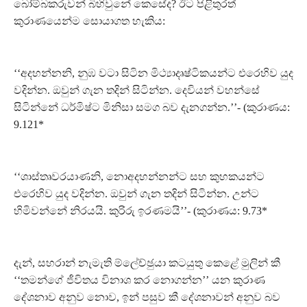
බෝම්බකරුවන් බිහිවුනේ කෙසේද? ඊට පිළිතුරත්
කුරාණයෙන්ම සොයාගත හැකිය:
‘‘අදහන්නනි, නුඹ වටා සිටින මිථ්‍යාදෘෂ්ටිකයන්ට එරෙහිව යුද
වදින්න. ඔවුන් ගැන තදින් සිටින්න. දෙවියන් වහන්සේ
සිටින්නේ ධර්මිෂ්ට මිනිසා සමග බව දැනගන්න.’’- (කුරාණය:
9.121*
‘‘ශාස්තෘවරයාණනි, නොඅදහන්නන්ට සහ කුහකයන්ට
එරෙහිව යුද වදින්න. ඔවුන් ගැන තදින් සිටින්න. උන්ට
හිමිවන්නේ නිරයයි. කුරිරු ඉරණමයි’’- (කුරාණය: 9.73*
දැන්, සහරාන් නැමැති ම්ලේච්ඡුයා කටයුතු කෙළේ මුලින් කී
‘‘තමන්ගේ ජීවිතය විනාශ කර නොගන්න’’ යන කුරාණ
දේශනාව අනුව නොව, ඉන් පසුව කී දේශනාවන් අනුව බව