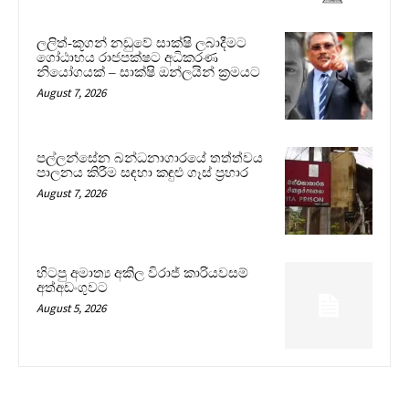
ලලිත්-කූගන් නඩුවේ සාක්ෂි ලබාදීමට
ගෝඨාභය රාජපක්ෂට අධිකරණ
නියෝගයක් – සාක්ෂි ඔන්ලයින් ක්‍රමයට
August 7, 2026
පල්ලන්සේන බන්ධනාගාරයේ තත්ත්වය
පාලනය කිරීම සඳහා කඳුළු ගෑස් ප්‍රහාර
August 7, 2026
හිටපු අමාත්‍ය අකිල විරාජ් කාරියවසම්
අත්අඩංගුවට
August 5, 2026