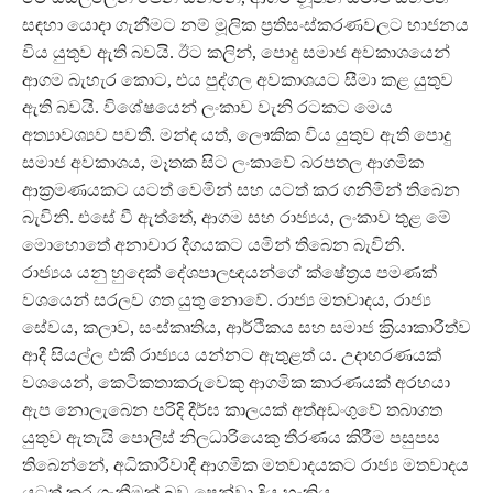
සඳහා යොදා ගැනීමට නම් මූලික ප‍්‍රතිසංස්කරණවලට භාජනය
විය යුතුව ඇති බවයි. ඊට කලින්, පොදු සමාජ අවකාශයෙන්
ආගම බැහැර කොට, එය පුද්ගල අවකාශයට සීමා කළ යුතුව
ඇති බවයි. විශේෂයෙන් ලංකාව වැනි රටකට මෙය
අත්‍යාවශ්‍යව පවතී. මන්ද යත්, ලෞකික විය යුතුව ඇති පොදු
සමාජ අවකාශය, මෑතක සිට ලංකාවේ බරපතල ආගමික
ආක‍්‍රමණයකට යටත් වෙමින් සහ යටත් කර ගනිමින් තිබෙන
බැවිනි. එසේ වී ඇත්තේ, ආගම සහ රාජ්‍යය, ලංකාව තුළ මේ
මොහොතේ අනාචාර දීගයකට යමින් තිබෙන බැවිනි.
රාජ්‍යය යනු හුදෙක් දේශපාලඥයන්ගේ ක්ෂේත‍්‍රය පමණක්
වශයෙන් සරලව ගත යුතු නොවේ. රාජ්‍ය මතවාදය, රාජ්‍ය
සේවය, කලාව, සංස්කෘතිය, ආර්ථිකය සහ සමාජ ක‍්‍රියාකාරීත්ව
ආදී සියල්ල එකී රාජ්‍යය යන්නට ඇතුළත් ය. උදාහරණයක්
වශයෙන්, කෙටිකතාකරුවෙකු ආගමික කාරණයක් අරභයා
ඇප නොලැබෙන පරිදි දීර්ඝ කාලයක් අත්අඩංගුවේ තබාගත
යුතුව ඇතැයි පොලිස් නිලධාරියෙකු තීරණය කිරීම පසුපස
තිබෙන්නේ, අධිකාරීවාදී ආගමික මතවාදයකට රාජ්‍ය මතවාදය
යටත් කර ගැනීමක් බව පෙන්වා දිය හැකිය.