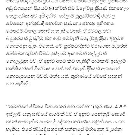
පාස්කු ඉරිදා ත‍්‍රස්ත ප‍්‍රහාරය ගන්න. මෙරටේ මුස්ලිම් ප‍්‍රජාවෙන්
අඩු වශයෙන් සියයට 90 ක්වත් එම ම්ලේච්ඡු ක‍්‍රියාව එකහෙලා
හෙළාදකින බව අපි දනිමු. ඉස්ලාම් මූලධර්මවාදී රටවල
වෙසෙන අන්තවාදී නොවන සාමාන්‍ය ජනතා ප‍්‍රතිශතය
මෙතරම් විශාල නොවිය හැකි වෙතත්, ඒ රටවල පවා
බහුතරයක් මුස්ලිම් ජනතාව මෙවැනි ම්ලේච්ඡු ක‍්‍රියා අනුමත
නොකරනු ඇත. එහෙත්, මේ ත‍්‍රස්තවාදීන්ට මරාගෙන මැරෙන
බෝම්බකරුවන් වීමට ඉස්ලාම් ආගමෙන් තල්ලූවක්
නොලැබුනු බව, ඒ අනුව අපට කිව හැකිද? සාමකාමී ඉස්ලාම්
භක්තියන්ගේ විශ්වාසය වන්නේ එවැනි දිරියක් ආගමෙන්
නොසැපයෙන බවයි. මන්ද යත්, කුරාණයේ මෙසේ සඳහන්
වන බැවිනි:
‘‘තමන්ගේ ජීවිතය විනාශ කර නොගන්න’’ (කුරාණය- 4.29*
ඉස්ලාම් යනු සාමයේ ආගමක් බව ඒ අනුව පෙන්නුම් කෙරේ.
තවත් මෙවැනිම සාමවාදී දේශනා කුරාණය තුළින් සොයාගත
හැකිය. එසේ තිබියදී සහරාන් පන්නයේ මරාගෙන මැරෙන