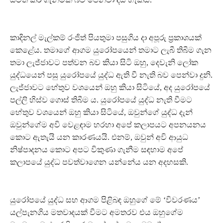
කාදිනල් මැල්කම් රංජිත් පියතුමා පසුගිය දා අපූරු ප‍්‍රකාශයක්
කෙළේය. තමාගේ ආගම යුරෝපයෙන් තමාට ලැබී තිබීම ගැන
තමා ලැජ්ජාවට පත්වන බව කියා සිටි ඔහු, දෙවැනි ලෝක
යුද්ධයෙන් පසු යුරෝපයේ යුද්ධ ඇති වී නැති බව පෙන්වා දුනි.
ලැජ්ජාවට හේතුව වශයෙන් ඔහු කියා සිටියේ, අද යුරෝපයේ
පල්ලි හිස්ව ගොස් තිබීම ය. යුරෝපයේ යුද්ධ නැති වීමට
හේතුව වශයෙන් ඔහු කියා සිටියේ, ඔවුන්ගේ යුද්ධ දැන්
ඔවුන්ගේම අවි වෙළඳාම හරහා අපේ කලාපයට අපනයනය
කොට ඇතැයි යන කාරණයයි. එනම්, ඔවුන් අවි ආයුධ
නිෂ්පාදනය කොට අපට විකුණා ගැනීම සඳහාම අපේ
කලාපයේ යුද්ධ පවත්වාගෙන යන්නේය යන අදහසකි.
යුරෝපයේ යුද්ධ සහ ආගම පිළිබඳ ඔහුගේ මේ ‘විවරණය’
යල්පැනගිය මතවාදයක් වීමට අමතරව එය ඔහුගේම