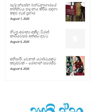
පල්ලන්සේන බන්ධනාගාරයේ
තත්ත්වය පාලනය කිරීම සඳහා
කඳුළු ගෑස් ප්‍රහාර
August 7, 2026
හිටපු අමාත්‍ය අකිල විරාජ්
කාරියවසම් අත්අඩංගුවට
August 5, 2026
අභිසාරී: වෙනත් යථාර්ථයකට
කවුළුවක් – රොහාන් සමරජීව
August 4, 2026