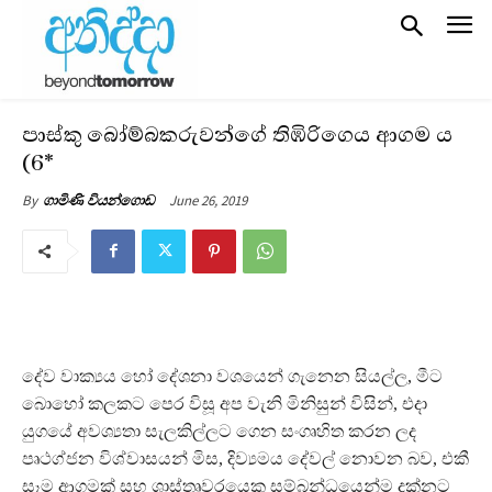
පාස්කු බෝම්බකරුවන්ගේ තිඹිරිගෙය ආගම ය
(6*
June 26, 2019
By
ගාමිණි වියන්ගොඩ
දේව වාක්‍යය හෝ දේශනා වශයෙන් ගැනෙන සියල්ල, මීට
බොහෝ කලකට පෙර විසූ අප වැනි මිනිසුන් විසින්, එදා
යුගයේ අවශ්‍යතා සැලකිල්ලට ගෙන සංගෘහිත කරන ලද
පෘථග්ජන විශ්වාසයන් මිස, දිව්‍යමය දේවල් නොවන බව, එකී
සෑම ආගමක් සහ ශාස්තෘවරයෙකු සම්බන්ධයෙන්ම දක්නට