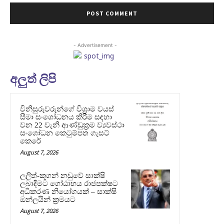
- Advertisement -
අලුත් ලිපි
විනිසුරුවරුන්ගේ විශ්‍රාම වයස්
සීමා සංශෝධනය කිරීම සඳහා
වන 22 වැනි ආණ්ඩුක්‍රම ව්‍යවස්ථා
සංශෝධන කෙටුම්පත ගැසට්
කෙරේ
August 7, 2026
ලලිත්-කූගන් නඩුවේ සාක්ෂි
ලබාදීමට ගෝඨාභය රාජපක්ෂට
අධිකරණ නියෝගයක් – සාක්ෂි
ඔන්ලයින් ක්‍රමයට
August 7, 2026