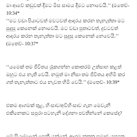
මා ආවේ කඩුවක් දීමට මිස සාමය දීමට නොවෙයි.’’ (මතෙව්-
10:34*
‘‘මට වඩා පියාටවත් මවටවත් ආදරය කරන තැනැත්තා මට
සුදුසු කෙනෙක් නොවෙයි. මට වඩා පුතාටවත්, දුවටවත්
ආදරය කරන තැනැත්තා මට සුදුසු කෙනෙක් නෙවෙයි.’’
(මතෙව්- 10:37*
‘‘යමෙක් තම ජීවිතය රැුකගන්න කොතරම් උත්සාහ කළත්
ඔහුට එය නැති වෙයි. නමුත් මා නිසා තම ජීවිතය අහිමි කර
ගත් තැනැත්තාට එය නැවත හිමි වෙයි.’’ (මතෙව්- 10:39*
එකම ආගමක් තුළ, හිංසාව/අවිහිංසාව ගැන මෙවැනි
එකිනෙකට සපුරා පටහැනි දේශනා පවතින්නේ කෙසේද?
මේ සියල්ලෙන් පෙනී යන්නේ, ආගම නූතන සමාජ යහපත