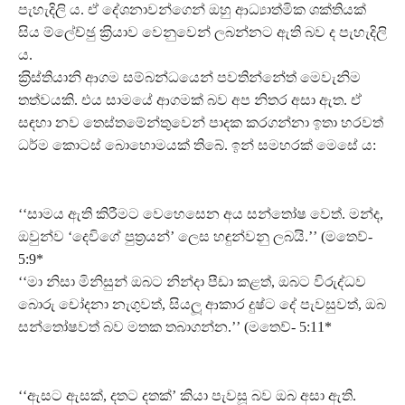
පැහැදිලි ය. ඒ දේශනාවන්ගෙන් ඔහු ආධ්‍යාත්මික ශක්තියක්
සිය ම්ලේච්ඡු ක‍්‍රියාව වෙනුවෙන් ලබන්නට ඇති බව ද පැහැදිලි
ය.
ක‍්‍රිස්තියානි ආගම සම්බන්ධයෙන් පවතින්නේත් මෙවැනිම
තත්වයකි. එය සාමයේ ආගමක් බව අප නිතර අසා ඇත. ඒ
සඳහා නව තෙස්තමේන්තුවෙන් පාදක කරගන්නා ඉතා හරවත්
ධර්ම කොටස් බොහොමයක් තිබේ. ඉන් සමහරක් මෙසේ ය:
‘‘සාමය ඇති කිරීමට වෙහෙසෙන අය සන්තෝෂ වෙත්. මන්ද,
ඔවුන්ව ‘දෙවිගේ පුත‍්‍රයන්’ ලෙස හඳුන්වනු ලබයි.’’ (මතෙව්-
5:9*
‘‘මා නිසා මිනිසුන් ඔබට නින්දා පීඩා කළත්, ඔබට විරුද්ධව
බොරු චෝදනා නැගුවත්, සියලූ ආකාර දුෂ්ට දේ පැවසුවත්, ඔබ
සන්තෝෂවත් බව මතක තබාගන්න.’’ (මතෙව්- 5:11*
‘‘ඇසට ඇසක්, දතට දතක්’ කියා පැවසූ බව ඔබ අසා ඇති.