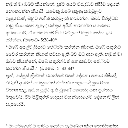
නමුත් මා ඔබට කියන්නේ, දුෂ්ට අයට විරුද්ධව කිසිම දෙයක්
නොකරන්න කියායි. යමෙකු ඔබේ දකුණු කම්මුලට
ගැසුවොත්, ඔහුට අනිත් කම්මුලත් හරවන්න. ඔබට විරුද්ධව
නඩු කියා ඔබේ ඇතුල් වස්ත‍්‍රය අයිති කරගන්න යමෙකුට
අවශ්‍ය නම්, ඒ සමග ඔබේ පිට වස්ත‍්‍රයත් ඔහුට ගන්න ඉඩ
හරින්න. (මතෙව්- 5:38-40*
‘‘ඔබේ අසල්වැසියාට පේ‍්‍රම කරන්න කියාත්, ඔබේ සතුරාට
වෛර කරන්න කියාත් පවසා ඇති බව ඔබ අසා ඇති. නමුත් මා
ඔබට කියන්නේ, ඔබේ සතුරන්ටත් නොකඩවා පේ‍්‍රම
කරන්න කියායි.’’ (මතෙව්- 5: 43-44*
දැන්, යේසුස් ක‍්‍රිස්තුස් වහන්සේ එසේ දේශනා කොට තිබියදී,
එවැනි දහමක් වෙනුවෙන් එක්තරා කාලයකදී යුරෝපය
විනාශ කළ කුරුස යුද්ධ ඇති වුණේ කෙසේද යන ප‍්‍රශ්නය
මතුවෙයි. ඊට පිළිතුරත් යේසුස් වහන්සේගේම දේශනාවලින්
සැපයෙයි.
‘‘මා මෙලොවට සාමය දෙන්න පැමිණියා කියා නොසිතන්න.