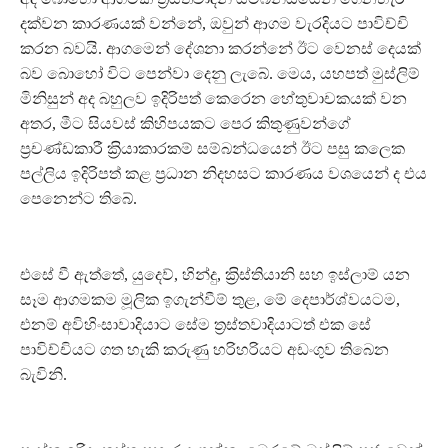
දක්වන කාරණයක් වන්නේ, ඔවුන් ආගම වැරදියට පාවිච්චි
කරන බවයි. ආගමෙන් දේශනා කරන්නේ ඊට වෙනස් දෙයක්
බව බොහෝ විට පෙන්වා දෙනු ලැබේ. මෙය, යහපත් මුස්ලිම්
මිනිසුන් අද බහුලව ඉදිරිපත් කෙරෙන හේතුවාචකයක් වන
අතර, මීට සියවස් කිහිපයකට පෙර කිතුණුවන්ගේ
ප‍්‍රචණ්ඩකාරී ක‍්‍රියාකාරකම් සම්බන්ධයෙන් ඊට පසු කලෙක
පල්ලිය ඉදිරිපත් කළ ප‍්‍රධාන නිදහසට කාරණය වශයෙන් ද එය
පෙනෙන්ට තිබේ.
එසේ වී ඇත්තේ, යුදෙව්, හින්දු, ක‍්‍රිස්තියානි සහ ඉස්ලාම් යන
සෑම ආගමකම මූලික ඉගැන්වීම් තුළ, මේ දෙපාර්ශ්වයටම,
එනම් අවිහිංසාවාදියාට සේම ත‍්‍රස්තවාදියාටත් එක සේ
පාවිච්චියට ගත හැකි කරුණු හරිහරියට අඩංගුව තිබෙන
බැවිනි.