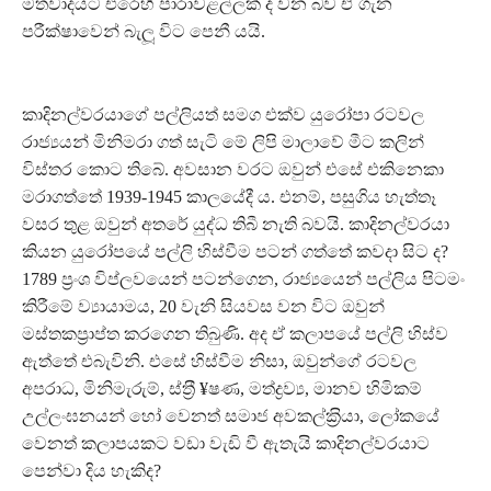
මතවාදයට එරෙහි පාරාවළල්ලක් ද වන බව ඒ ගැන
පරීක්ෂාවෙන් බැලූ විට පෙනී යයි.
කාදිනල්වරයාගේ පල්ලියත් සමග එක්ව යුරෝපා රටවල
රාජ්‍යයන් මිනිමරා ගත් සැටි මේ ලිපි මාලාවේ මීට කලින්
විස්තර කොට තිබේ. අවසාන වරට ඔවුන් එසේ එකිනෙකා
මරාගත්තේ 1939-1945 කාලයේදී ය. එනම්, පසුගිය හැත්තෑ
වසර තුළ ඔවුන් අතරේ යුද්ධ තිබී නැති බවයි. කාදිනල්වරයා
කියන යුරෝපයේ පල්ලි හිස්වීම පටන් ගත්තේ කවදා සිට ද?
1789 ප‍්‍රංශ විප්ලවයෙන් පටන්ගෙන, රාජ්‍යයෙන් පල්ලිය පිටමං
කිරීමේ ව්‍යායාමය, 20 වැනි සියවස වන විට ඔවුන්
මස්තකප‍්‍රාප්ත කරගෙන තිබුණි. අද ඒ කලාපයේ පල්ලි හිස්ව
ඇත්තේ එබැවිනි. එසේ හිස්වීම නිසා, ඔවුන්ගේ රටවල
අපරාධ, මිනිමැරුම්, ස්ත‍්‍රී ¥ෂණ, මත්ද්‍රව්‍ය, මානව හිමිකම්
උල්ලංඝනයන් හෝ වෙනත් සමාජ අවකල්ක‍්‍රියා, ලෝකයේ
වෙනත් කලාපයකට වඩා වැඩි වී ඇතැයි කාදිනල්වරයාට
පෙන්වා දිය හැකිද?