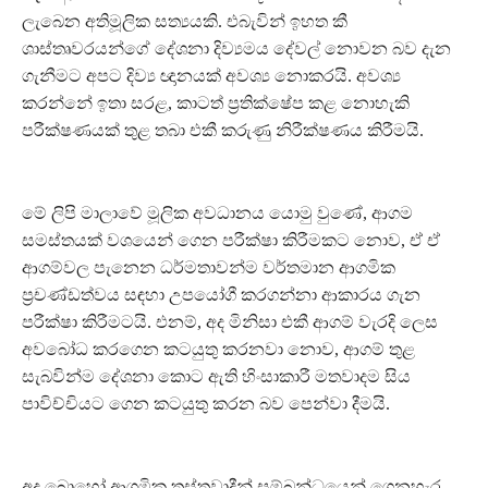
ලැබෙන අතිමූලික සත්‍යයකි. එබැවින් ඉහත කී
ශාස්තෘවරයන්ගේ දේශනා දිව්‍යමය දේවල් නොවන බව දැන
ගැනීමට අපට දිව්‍ය ඥානයක් අවශ්‍ය නොකරයි. අවශ්‍ය
කරන්නේ ඉතා සරළ, කාටත් ප‍්‍රතික්ෂේප කළ නොහැකි
පරීක්ෂණයක් තුළ තබා එකී කරුණු නිරීක්ෂණය කිරීමයි.
මේ ලිපි මාලාවේ මූලික අවධානය යොමු වුණේ, ආගම
සමස්තයක් වශයෙන් ගෙන පරීක්ෂා කිරීමකට නොව, ඒ ඒ
ආගම්වල පැනෙන ධර්මතාවන්ම වර්තමාන ආගමික
ප‍්‍රචණ්ඩත්වය සඳහා උපයෝගී කරගන්නා ආකාරය ගැන
පරීක්ෂා කිරීමටයි. එනම්, අද මිනිසා එකී ආගම් වැරදි ලෙස
අවබෝධ කරගෙන කටයුතු කරනවා නොව, ආගම් තුළ
සැබවින්ම දේශනා කොට ඇති හිංසාකාරී මතවාදම සිය
පාවිච්චියට ගෙන කටයුතු කරන බව පෙන්වා දීමයි.
අද බොහෝ ආගමික ත‍්‍රස්තවාදීන් සම්බන්ධයෙන් ගෙනහැර