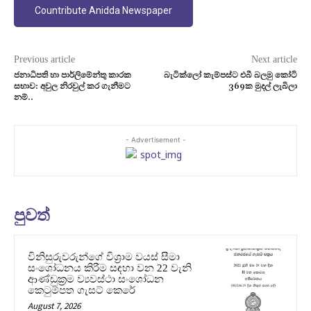
Countribute Anidda Newspaper
Previous article
Next article
ජනාධිපති හා පාර්ලිමේන්තු කාරක
බැටික්ලෝ කැම්පස්ට එබී බලමු කෝටි
සභාව: අවුල නිරවුල් කර ගැනීමට
369ක මුදල් ලැබිලා
නම්..
- Advertisement -
පුවත්
විනිසුරුවරුන්ගේ විශ්‍රාම වයස් සීමා
සංශෝධනය කිරීම සඳහා වන 22 වැනි
ආණ්ඩුක්‍රම ව්‍යවස්ථා සංශෝධන
කෙටුම්පත ගැසට් කෙරේ
August 7, 2026