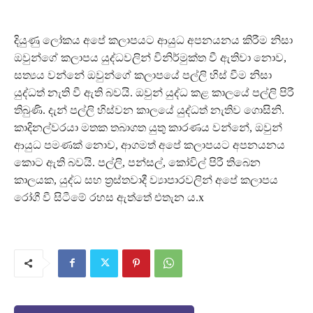
දියුණු ලෝකය අපේ කලාපයට ආයුධ අපනයනය කිරීම නිසා
ඔවුන්ගේ කලාපය යුද්ධවලින් විනිර්මුක්ත වී ඇතිවා නොව,
සත්‍යය වන්නේ ඔවුන්ගේ කලාපයේ පල්ලි හිස් වීම නිසා
යුද්ධත් නැති වී ඇති බවයි. ඔවුන් යුද්ධ කළ කාලයේ පල්ලි පිරී
තිබුණි. දැන් පල්ලි හිස්වන කාලයේ යුද්ධත් නැතිව ගොසිනි.
කාදිනල්වරයා මතක තබාගත යුතු කාරණය වන්නේ, ඔවුන්
ආයුධ පමණක් නොව, ආගමත් අපේ කලාපයට අපනයනය
කොට ඇති බවයි. පල්ලි, පන්සල්, කෝවිල් පිරී තිබෙන
කාලයක, යුද්ධ සහ ත‍්‍රස්තවාදී ව්‍යාපාරවලින් අපේ කලාපය
රෝගී වී සිටීමේ රහස ඇත්තේ එතැන ය.x