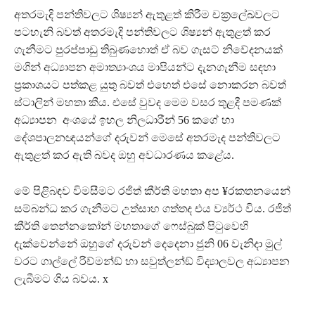
අතරමැදි පන්තිවලට ශිෂ්‍යන් ඇතුළත් කිරීම චක‍්‍රලේඛවලට
පටහැනි බවත් අතරමැදි පන්තිවලට ශිෂ්‍යන් ඇතුළත් කර
ගැනීමට පුරප්පාඩු තිබුණහොත් ඒ බව ගැසට් නිවේදනයක්
මගින් අධ්‍යාපන අමාත්‍යාංශය මාපියන්ට දැනගැනීම සඳහා
ප‍්‍රකාශයට පත්කළ යුතු බවත් එහෙත් එසේ නොකරන බවත්
ස්ටාලින් මහතා කීය. එසේ වුවද මෙම වසර තුළදී පමණක්
අධ්‍යාපන අංශයේ ඉහල නිලධාරීන් 56 කගේ හා
දේශපාලනඥයන්ගේ දරුවන් මෙසේ අතරමැද පන්තිවලට
ඇතුළත් කර ඇති බවද ඔහු අවධාරණය කළේය.
මේ පිළිබඳව විමසීමට රජිත් කීර්ති මහතා අප ¥රකතනයෙන්
සම්බන්ධ කර ගැනීමට උත්සාහ ගත්තද එය ව්‍යර්ථ විය. රජිත්
කීර්ති තෙන්නකෝන් මහතාගේ ෆෙස්බුක් පිටුවෙහි
දැක්වෙන්නේ ඔහුගේ දරුවන් දෙදෙනා ජුනි 06 වැනිදා මුල්
වරට ගාල්ලේ රිච්මන්ඞ් හා සවුත්ලන්ඞ් විද්‍යාලවල අධ්‍යාපන
ලැබීමට ගිය බවය. x