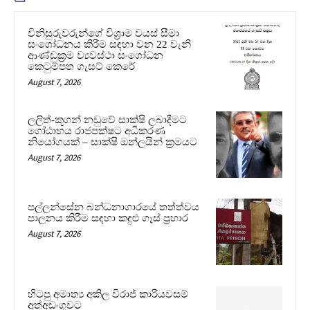
විනිසුරුවරුන්ගේ විශ්‍රාම වයස් සීමා
සංශෝධනය කිරීම සඳහා වන 22 වැනි
ආණ්ඩුක්‍රම ව්‍යවස්ථා සංශෝධන
කෙටුම්පත ගැසට් කෙරේ
August 7, 2026
ලලිත්-කූගන් නඩුවේ සාක්ෂි ලබාදීමට
ගෝඨාභය රාජපක්ෂට අධිකරණ
නියෝගයක් – සාක්ෂි ඔන්ලයින් ක්‍රමයට
August 7, 2026
පල්ලන්සේන බන්ධනාගාරයේ තත්ත්වය
පාලනය කිරීම සඳහා කඳුළු ගෑස් ප්‍රහාර
August 7, 2026
හිටපු අමාත්‍ය අකිල විරාජ් කාරියවසම්
අත්අඩංගුවට