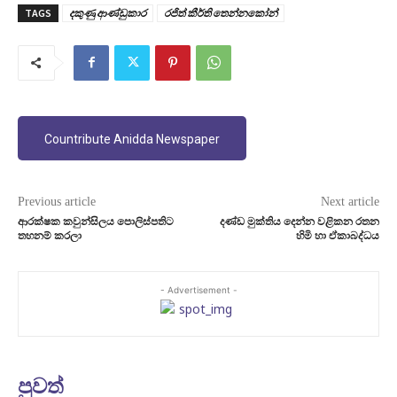
TAGS
දකුණු ආණ්ඩුකාර
රජිත් කීර්ති තෙන්නකෝන්
Countribute Anidda Newspaper
Previous article
Next article
ආරක්ෂක කවුන්සිලය පොලිස්පතිට
දණ්ඩ මුක්තිය දෙන්න වළිකන රතන
තහනම් කරලා
හිමි හා ඒකාබද්ධය
- Advertisement -
පුවත්