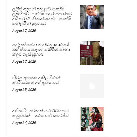
ලලිත්-කූගන් නඩුවේ සාක්ෂි
ලබාදීමට ගෝඨාභය රාජපක්ෂට
අධිකරණ නියෝගයක් – සාක්ෂි
ඔන්ලයින් ක්‍රමයට
August 7, 2026
පල්ලන්සේන බන්ධනාගාරයේ
තත්ත්වය පාලනය කිරීම සඳහා
කඳුළු ගෑස් ප්‍රහාර
August 7, 2026
හිටපු අමාත්‍ය අකිල විරාජ්
කාරියවසම් අත්අඩංගුවට
August 5, 2026
අභිසාරී: වෙනත් යථාර්ථයකට
කවුළුවක් – රොහාන් සමරජීව
August 4, 2026