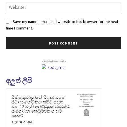
Web
Save my name, email, and website in this browser for the next
time I comment.
- Advertisement -
අලුත් ලිපි
විනිසුරුවරුන්ගේ විශ්‍රාම වයස්
සීමා සංශෝධනය කිරීම සඳහා
වන 22 වැනි ආණ්ඩුක්‍රම ව්‍යවස්ථා
සංශෝධන කෙටුම්පත ගැසට්
කෙරේ
August 7, 2026