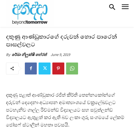
දකුණු ආණ්ඩුකාරගේ දරුවන් හොර පාරෙන්
පාසල්වලට
June 9, 2019
By
රේඛා නිලුක්ෂි හේරත්
දකුණු පළාත් ආණ්ඩුකාර රජිත් කීර්ති තෙන්නකෝන්ගේ
දරුවන් දෙදෙනා අධ්‍යාපන අමාත්‍යාංශයේ චක‍්‍රලේඛවලට
පටහැනිව ගාල්ල රිච්මන්ඞ් විද්‍යාලයට සහ සවුත්ලන්ඞ්
විද්‍යාලයට ඇතුළත් කර ඇති බව ලංකා ගුරු සංගමයේ ලේකම්
ජෝසෆ් ස්ටාලින් මහතා පවසයි.