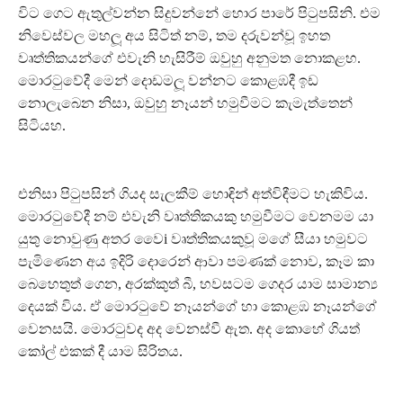
විට ගෙට ඇතුල්වන්න සිදුවන්නේ හොර පාරේ පිටුපසිනි. එම
නිවෙස්වල මහලූ අය සිටිත් නම්, තම දරුවන්වූ ඉහත
වෘත්තිකයන්ගේ එවැනි හැසිරීම් ඔවුහු අනුමත නොකළහ.
මොරටුවේදී මෙන් දොඩමලූ වන්නට කොළඹදී ඉඩ
නොලැබෙන නිසා, ඔවුහු නෑයන් හමුවීමට කැමැත්තෙන්
සිටියහ.
එනිසා පිටුපසින් ගියද සැලකීම් හොඳින් අත්විඳීමට හැකිවිය.
මොරටුවේදී නම් එවැනි වෘත්තිකයකු හමුවීමට වෙනමම යා
යුතු නොවුණු අතර වෛi වෘත්තිකයකුවූ මගේ සීයා හමුවට
පැමිණෙන අය ඉදිරි දොරෙන් ආවා පමණක් නොව, කෑම කා
බෙහෙතුත් ගෙන, අරක්කුත් බී, හවසටම ගෙදර යාම සාමාන්‍ය
දෙයක් විය. ඒ මොරටුවේ නෑයන්ගේ හා කොළඹ නෑයන්ගේ
වෙනසයි. මොරටුවද අද වෙනස්වී ඇත. අද කොහේ ගියත්
කෝල් එකක් දී යාම සිරිතය.