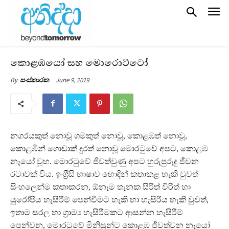
කොළඹයෝ සහ මොරොට්ටෝ
June 9, 2019
By
සංස්කාරක
නගරයකුත් නොවූ ගමකුත් නොවූ, කොළඹත් නොවූ,
කොළඹින් ගොඩාක් දුරත් නොවූ මොරටුවේ අපට, කොළඹ
නෑයෝ වූහ. මොරටුවේ ජීවත්වුණු අපට හුරුපුරුදු ජීවන
රටාවක් විය. ඉංග‍්‍රීසි භාෂාව හොඳින් කතාකළ හැකි වුවත්
සිංහලෙන්ම කතාකරන, ඕනෑම තැනක සිරිත් විරිත් හා
යුරෝපීය හැසිරීම් පෙන්වීමට හැකි හා හැසිරිය හැකි වුවත්,
ඉතාම සරල හා ග‍්‍රාම්‍ය හැසිරීමකට ආසන්න හැසිරීම්
පෙන්වන, මොරටුවේ මිනිසුන්ට කොළඹ ජීවත්වන නෑයෝ