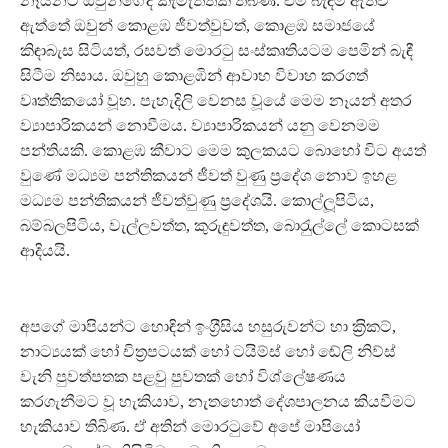
නෑයනට ඔවුන්ගේද කැමැත්තක් තිබිණ. එම බැඳීම ඇතිවී
ඇත්තේ ඔවුන් කොළඹ ජීවත්වුවත්, කොළඹ සමාජයේ
කිඳාබැස සිටියත්, රසවත් මොරටු සංස්කෘතියටම පෙමින් බැඳී
සිටීම නිසාය. ඔවුහු කොළඹින් ආවාහ විවාහ කරගත්
වෘත්තිකයෝ වූහ. පැහැදිලි වෙනස වූයේ මෙම නෑයන් අතර
ව්‍යාපාරිකයන් නොවීමය. ව්‍යාපාරිකයන් යනු වෙනමම
පන්තියකි. කොළඹ කීවාට මෙම කුලකයට බොහෝ විට අයත්
වුණේ මධ්‍යම පන්තිකයන් ජීවත් වුණු ප‍්‍රදේශ නොව ඉහළ
මධ්‍යම පන්තිකයන් ජීවත්වුණු ප‍්‍රදේශයි. කොල්ලූපිටිය,
බම්බලපිටිය, වැල්ලවත්ත, කුරුඳුවත්ත, බොරැුල්ලේ කොටසක්
ආදියයි.
අපගේ මාපියන්ට හොඳින් ඉංග‍්‍රීසිය හසුරුවන්ට හා ක‍්‍රිකට්,
නාට්‍යයක් හෝ චිත‍්‍රපටයක් හෝ ටයිම්ස් හෝ ඬේලි නිව්ස්
වැනි පුවත්පතක පළවු පුවතක් හෝ විශ්ලේෂණය
කරගැනීමට වූ හැකියාව, නැතහොත් දේශපාලනය කියවීමට
හැකියාව තිබිණ. ඒ අතින් මොරටුවේ අපේ මාපියෝ