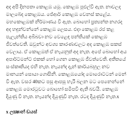
අද අපි දිනපතා කොළඹ යමු. කොළඹ පුළුල්වී ඇත. නාවලද
මාලබේද කොළඹය. ජේආර් කොළඹ වෙනස් කළේය.
මහකොළඹක් නිර්මාණය වී ඇත. බොහෝ ප‍්‍රත්‍යන්ත නගරද
අද හඳුන්වන්නේ කොළඹ ලෙසය. එදා කොළඹ රජ කළ
පැලැන්තිය අබිබවා නව වෙළෙඳ පන්තියක් කොළඹ
ජීවත්වෙති. ඔවුන්ට අවශ්‍ය කාරණාවලට අද කොළඹ සකස්
වෙලාය. ඒ කොළඹත් ඒ නෑයනුත් අද නැත. අපේ බොහෝ අය
අපාර්ට්මන්ට් එකක් හෝ ගෙන කොළඹ ජීවත්වෙති. අතීතයේ
සංස්කෘතියද එහි නැත. නෑයන්ද දැන් කාර්යබහුල නව
මානයන් සොයා ගොසිනි. කොළඹයෝද මොරොට්ටන් මෙන්
වී ඇත. වසර 40කට පසු ආපසු හැරී බලන මට පෙනෙන්නේ
කොළඹ මොරටුවට බොහෝ සමීපවී ඇති බවයි. කොළඹ
දියුණු වී නැත. නෑයන්ද දියුණුවී නැත. රටද දියුණුවී නැත.x
x ලක්‍ෂාන් ඩයස්