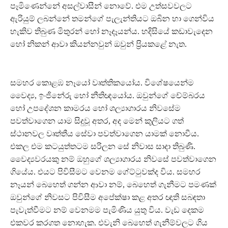
පෑමිණෙන්නේ අසල්වාසීන් නොවේ. එම උත්සවවලට
ඇරියුම් ලබන්නේ තමන්ගේ පැලැන්තියට ඔබින හා ගෙන්විය
හැකිව තිබුණ මිතුරන් හෝ නෑදෑයන්ය. හදිසියේ කඩාවැදෙන
හෝ නිකන් ආවා කියන්නවුන් ඔවුන් ප‍්‍රියකළේ නැත.
සමහර කොළඹ නෑයෝ වෘත්තිකයෝය. විශේෂයෙන්ම
වෛද්‍ය, ඉංජිනේරු හෝ නීතිඥයෝය. ඔවුන්ගේ චේම්බරය
හෝ උපදේශන කාමරය හෝ ශල්‍යාගාරය නිවසේම
පවත්වාගෙන යාම සිදුවූ අතර, අද මෙන් කුලියට ගත්
ස්ථානවල වෘත්තීය සේවා පවත්වාගෙන යාමක් නොවීය.
එකල එම කටයුත්තටම සරිලන සේ නිවාස සාදා තිබුණි.
වෛද්‍යවරයකු නම් ඔහුගේ ශල්‍යාගාරය නිවසේ පවත්වාගෙන
ගියේය. එයට පිවිසීමට වෙනම ගේට්ටුවක්ද විය. සමහර
නෑයන් බෙහෙත් ගන්න ආවා නම්, බෙහෙත් ගැනීමට පමණක්
ඔවුන්ගේ නිවසට පිවිසීම අපේක්ෂා කළ අතර ඥාති සබඳතා
පැවැත්වීමට නම් වෙනමම පැමිණිය යුතු විය. වැඩ දෙකම
එකවර කරගත නොහැක. එවැනි බෙහෙත් ගැනීම්වලට ගිය