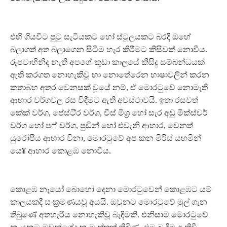
එහි ගියවිට පුටු සැටියකට හෝ ස්ටූලයකට බරදී ඔහේ
බලාගත් අත බලාගෙන සිටීම හැර කිරීමට කිසිවක් නොවීය.
රූපවාහිනිද නැති අපගේ කුඩා කාලයේ කිසිදු සම්බන්ධයක්
ඇති කරගත නොහැකිවූ හා නොතේරෙන භාෂාවලින් කරන
කතාබහ අතර වෙනසක් වූයේ නම්, ඒ මොරටුවේ නොමැති
ආහාර වර්ගවල රස විඳීමට ඇති අවස්ථාවයි. ඉතා රසවත්
කේක් වර්ග, පේස්ටි‍්‍ර වර්ග, චීස් මිශ‍්‍ර හෝ සැර අඩු මික්ස්චර්
වර්ග හෝ පෆ් වර්ග, පුඩින් හෝ එවැනි ආහාර, වෙනත්
යුරෝපීය ආහාර විනා, මොරටුවේ අප කන මිරිස් යහමින්
යෙ¥ ආහාර කොළඹ නොවීය.
කොළඹ නෑයෝ බොහෝ දෙනා මොරටුවෙන් කොළඹට යම්
කාලයකදී සංක‍්‍රමණයවූ අයයි. ඔවුනට මොරටුවේ මුල් ගැන
තිබුණේ අතහැරිය නොහැකිවූ බැඳීමකි. එනිසාම මොරටුවේ