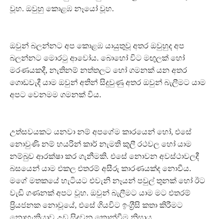
වූහ. ඔවුහු කොළඹ නෑයෝ වූහ.
ඔවුන් බලන්නට අප කොළඹ යායුතුවූ අතර ඔවුහුද අප
බලන්නට මොරටු ආවෝය. බොහෝ විට මඟුලක් හෝ
මරණයකදී, නැතිනම් නත්තලට හෝ ගමනක් යන අතර
ගොඩවැදී යාම ඔවුන් අතින් සිදුවුණු අතර ඔවුන් බැලීමට යාම
අපට වෙනමම ගමනක් විය.
උත්සවයකට යනවා නම් අපගේම කාරයෙන් හෝ, එසේ
නොවුණි නම් හයරින් කාර් නැමති කුලී රථවල හෝ යාම
නම්බුව ආරක්ෂා කර ගැනීමකි. එසේ නොවන අවස්ථාවලදී
බසයෙන් යාම එකල එතරම් අසීරු කාරණයක්ද නොවීය.
මගේ මතකයේ හැටියට එවැනි නෑයන් පවුල් තුනක් හෝ ඊට
වැඩි ගණනක් අපට වූහ. ඔවුන් බැලීමට යාම මට එතරම්
ප‍්‍රියජනක නොවූයේ, එසේ ගියවිට ඉංග‍්‍රීසි කතා කිරීමට
නොහැකියාව උඩ සිදුවන කොන්වීම නිසාය.