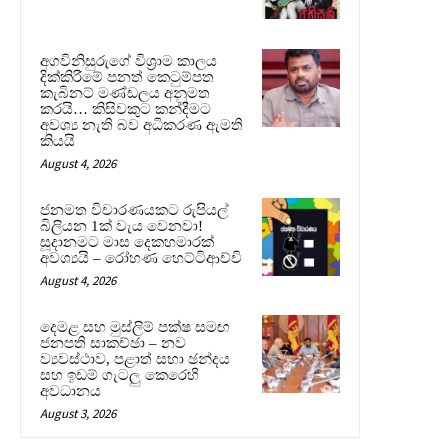
අගවිනිසුරුගේ විශ්‍රාම කාලය
දික්කිරීමේ පනත් කෙටුම්පත
කැබිනට් මණ්ඩලය අනුමත
කරයි… කිසිවකුට කන්දීමට
අවශ්‍ය නැති බව අධිකරණ ඇමති
කියයි
August 4, 2026
ජනමත විචාරණයකට රුපියල්
බිලියන 1ක් වැය වෙනවා!
සූදානමට මාස දෙකහමාරක්
අවශ්‍යයි – රෝහණ හෙට්ටිආච්චි
August 4, 2026
දෙමළ සහ මුස්ලිම් පක්ෂ සමඟ
ජනපති සාකච්ඡා – නව
ව්‍යවස්ථාව, පළාත් සභා ඡන්දය
සහ ඉඩම් ගැටලු කෙරෙහි
අවධානය
August 3, 2026