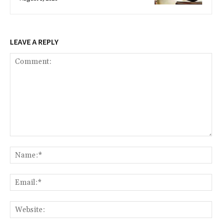
LEAVE A REPLY
Comment:
Na
Ema
Web