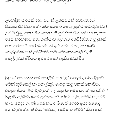
කොළඹයන්ට කිසිවිට දෙවැනි නොවූහ.
උපන්දින සාදයක් හෝ එවැනි උත්සවයක් අවසානයේ
පියානෝව වයා සින්දු කීම සමහර කොළඹුන්ට මොරටුවෙන්
උරුම වුණු අතහැරිය නොහැකි පුරුද්දක් විය. සමහර තැනක
එසේ කරන්නට නොහැකියාව ඔවුන්ට අත්විඳින්නට වූ දුකක්
හෝ අප්සෙට් කාරණයකි. එවැනි සමහර තැනක කාඞ්
සෙල්ලමක් හෝ ළමයින්ට නම් මොනොපොලි වැනි
සෙල්ලමක් කිරීමට අවසර හෝ හැකියාවක් විය.
මුහුණ පෙනෙන සේ පොලිෂ් කෙරුණු පොළව, මොරටුවේ
මෙන් භූමිතෙල් හා පොල්කුඩු යොදා කළ එකක් නොවීය.
එවැනි බිමක බීම විදුරුවක් හලාගැනීම අම්මාගෙන් නොතිත්්
බැනුම් ඇසීමට කදිම ප‍්‍රස්තුතයකි. නින්ද යෑම, මෝඩ හැසිරීම්
හා ඒ ගෙදර භාණ්ඩයක් කඩාදැමීම, ඒ ගෙදර අයද අම්මාද
නොරුස්සන්නක් විය. ‘මෙයාලා හරිම චණ්ඩියි’ කියා ජාම