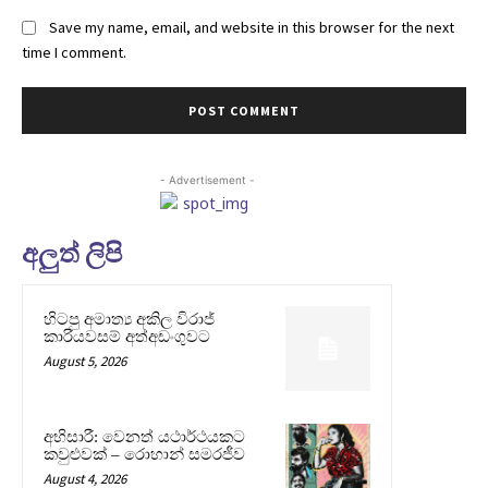
Save my name, email, and website in this browser for the next
time I comment.
- Advertisement -
අලුත් ලිපි
හිටපු අමාත්‍ය අකිල විරාජ්
කාරියවසම් අත්අඩංගුවට
August 5, 2026
අභිසාරී: වෙනත් යථාර්ථයකට
කවුළුවක් – රොහාන් සමරජීව
August 4, 2026