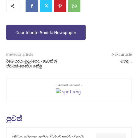
Countribute Anidda Newspaper
Previous article
Next article
ඊබේ හරහා මුදල් ගෙවා නැවකින්
මන්දා..
නිවසක් ගෙන්වා ගනිමු
- Advertisement -
පුවත්
හිටපු අමාත්‍ය අකිල විරාජ් කාරියවසම්