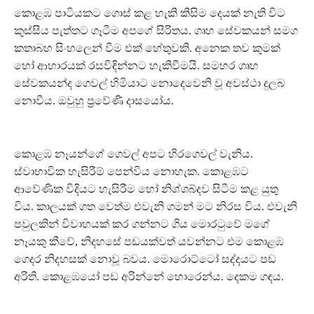
කොළඹ පාටියකට ගොස් කළ හැකි කිසිම දෙයක් නැති විට
කුස්සිය පැත්තට ගෑටීම අපගේ සිරිතය. ගෘහ සේවකයන් සමග
කතාබහ සිංහලෙන් වීම එක් හේතුවකි. අනෙක තව කුමක්
හෝ ආහාරයක් රසවිඳින්නට හැකිවීමයි. සමහර ගෘහ
සේවකයන්ද ගෙවල් හිමියාට නොදෙවෙනි වූ අවස්ථා දුලබ
නොවීය. ඔවුහු ප‍්‍රවේණි දාසයෝය.
කොළඹ නෑයන්ගේ ගෙවල් අපට හිරගෙවල් වැනිය.
ස්වාභාවික හැසිරීම් පෙන්විය නොහැක. කොළඹට
ආවේණික විදියට හැසිරීම හෝ නිශ්ශබ්දව සිටීම කළ යුතු
විය. කාලයක් ගත වෙත්ම එවැනි ගමන් මට නිරස විය. එවැනි
පවුලකින් විවාහයක් කර ගන්නට ගිය මොරටුවේ මගේ
නෑයකු කීවේ, නිදහසේ පඩයක්වත් යවන්නට එම කොළඹ
ගෙදර නිදහසක් නොවූ බවය. මොරොට්ටෝ සද්දයට පඩ
අරිති. කොළඹයෝ පඩ අරින්නේ හොරෙන්ය. දෙකම ගඳය.