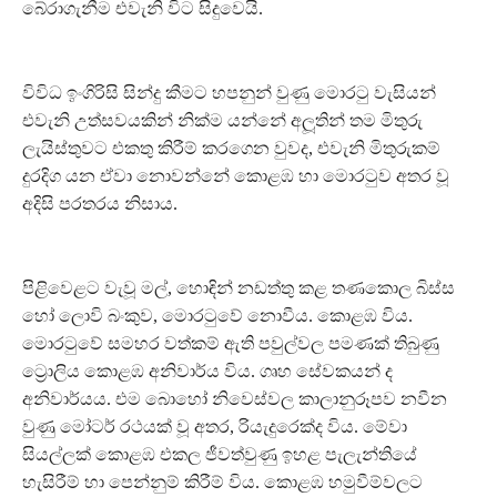
බේරාගැනීම එවැනි විට සිදුවෙයි.
විවිධ ඉංගිරිසි සින්දු කීමට හපනුන් වුණු මොරටු වැසියන්
එවැනි උත්සවයකින් නික්ම යන්නේ අලූතින් තම මිතුරු
ලැයිස්තුවට එකතු කිරීම් කරගෙන වුවද, එවැනි මිතුරුකම්
දුරදිග යන ඒවා නොවන්නේ කොළඹ හා මොරටුව අතර වූ
අදිසි පරතරය නිසාය.
පිළිවෙළට වැවූ මල්, හොඳින් නඩත්තු කළ තණකොල බිස්ස
හෝ ලොවි බංකුව, මොරටුවේ නොවීය. කොළඹ විය.
මොරටුවේ සමහර වත්කම් ඇති පවුල්වල පමණක් තිබුණු
ට්‍රොලිය කොළඹ අනිවාර්ය විය. ගෘහ සේවකයන් ද
අනිවාර්යය. එම බොහෝ නිවෙස්වල කාලානුරූපව නවීන
වුණු මෝටර් රථයක් වූ අතර, රියැදුරෙක්ද විය. මේවා
සියල්ලක් කොළඹ එකල ජීවත්වුණු ඉහළ පැලැන්තියේ
හැසිරීම් හා පෙන්නුම් කිරීම් විය. කොළඹ හමුවීම්වලට