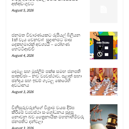
අත්අඩංගුවට
August 5, 2026
ජනමත විචාරණයකට රුපියල් බිලියන
1ක් වැය වෙනවා! සූදානමට මාස
දෙකහමාරක් අවශ්‍යයි – රෝහණ
හෙට්ටිආච්චි
August 4, 2026
දෙමළ සහ මුස්ලිම් පක්ෂ සමඟ ජනපති
සාකච්ඡා – නව ව්‍යවස්ථාව, පළාත් සභා
ඡන්දය සහ ඉඩම් ගැටලු කෙරෙහි
අවධානය
August 3, 2026
විනිසුරුවරුන්ගේ විශ්‍රාම වයස දීර්ඝ
කිරීමේ ව්‍යවස්ථා සංශෝධනය සුදුසු
නොවන බව ත්‍රෛනායික මහනාහිමිවරු
ජනපතිට දන්වලා
August 3, 2026