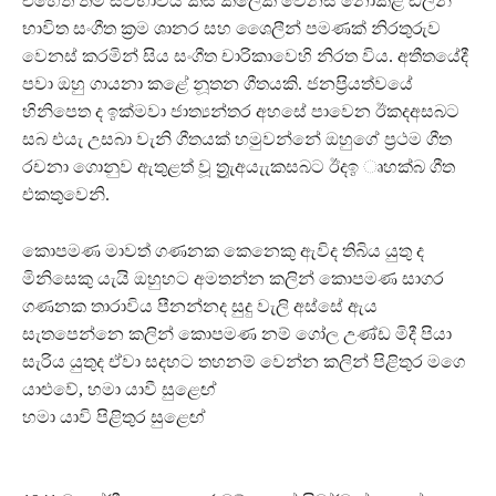
එහෙත් තම ස්වභාවය කිසි කලෙක වෙනස් නොකළ ඩිලන්
භාවිත සංගීත ක‍්‍රම ශානර සහ ශෛලීන් පමණක් නිරතුරුව
වෙනස් කරමින් සිය සංගීත චාරිකාවෙහි නිරත විය. අතීතයේදී
පවා ඔහු ගායනා කළේ නූතන ගීතයකි. ජනප‍්‍රියත්වයේ
හිනිපෙත ද ඉක්මවා ජාත්‍යන්තර අහසේ පාවෙන ඊකදඅසබට
සබ එයැ උසබා වැනි ගීතයක් හමුවන්නේ ඔහුගේ ප‍්‍රථම ගීත
රචනා ගොනුව ඇතුළත් වූ ත්‍රුැඅයැැකසබට ඊදඉ ෘහක්බ ගීත
එකතුවෙනි.
කොපමණ මාවත් ගණනක කෙනෙකු ඇවිද තිබිය යුතු ද
මිනිසෙකු යැයි ඔහුහට අමතන්න කලින් කොපමණ සාගර
ගණනක තාරාවිය පීනන්නද සුදු වැලි අස්සේ ඇය
සැතපෙන්නෙ කලින් කොපමණ නම් ගෝල උණ්ඩ මිදී පියා
සැරිය යුතුද ඒවා සදහට තහනම් වෙන්න කලින් පිළිතුර මගෙ
යාළුවේ, හමා යාවී සුළෙඟ්
හමා යාවි පිළිතුර සුළෙඟ්