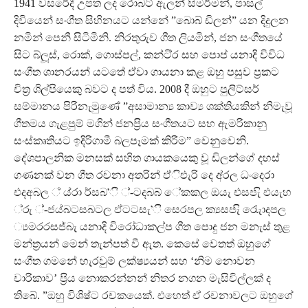
1941 වසරේදී උපත ලද රොබට් ඇලන් සිමර්මන්, පාසල්
දිවියෙන් සංගීත සිහිනයට යන්නේ ”බොබ් ඩිලන්” යන දිදුලන
නමින් පෙනී සිටිමිනි. නිරතුරුව ගීත ලියමින්, ජන සංගීතයේ
සිට බ්ලූස්, රොක්, ගොස්පල්, කන්ටි‍්‍ර සහ පොප් යනාදි විවිධ
සංගීත ශානරයන් යටතේ ඒවා ගායනා කළ ඔහු පසුව ප‍්‍රකට
චිත‍්‍ර ශිල්පියෙකු බවට ද පත් විය. 2008 දී ඔහුට පුලිට්සර්
සම්මානය පිරිනැමුණේ ”අසාමාන්‍ය කාව්‍ය ශක්තියකින් නිමැවූ
ගීතමය ගැළපුම් මගින් ජනප‍්‍රිය සංගීතයට සහ ඇමරිකානු
සංස්කෘතියට ඉදිරිගාමී බලපෑමක් කිරීම” වෙනුවෙනි.
දේශපාලනික මනසක් සහිත ගායකයෙකු වූ ඩිලන්ගේ දහස්
ගණනක් වන ගීත රචනා අතරින් ඵ්ිඑැරි දෙ අ්රල ධංදෙරා
එදඅබල ් ය්රා ර්සබ’ි ්-ටදබබ් ේකකල ඔයැ එසපැි එයැහ
්රු ්-ජය්බටසබටල ඵ්ටටසැ’ි සෙරපල ක්‍යසපැි රෙැැාදපල
්‍යමරරසජ්බැ යනාදි විරෝධාකල්ප ගීත පොදු ජන මනැස් තුළ
මන්ත‍්‍රයන් මෙන් තැන්පත් වී ඇත. කෙසේ වෙතත් ඔහුගේ
සංගීත ගමනේ හැරවුම් ලක්ෂ්‍යයන් සහ ‘නිම නොවන
චාරිකාව’ ප‍්‍රිය නොකරන්නන් නිතර නගන මැසිවිල්ලක් ද
තිබේ. ”ඔහු විශිෂ්ට රචකයෙක්. එහෙත් ඒ රචනාවලට ඔහුගේ