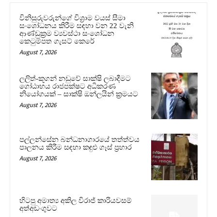
විනිසුරුවරුන්ගේ විශ්‍රාම වයස් සීමා
සංශෝධනය කිරීම සඳහා වන 22 වැනි
ආණ්ඩුක්‍රම ව්‍යවස්ථා සංශෝධන
කෙටුම්පත ගැසට් කෙරේ
August 7, 2026
ලලිත්-කූගන් නඩුවේ සාක්ෂි ලබාදීමට
ගෝඨාභය රාජපක්ෂට අධිකරණ
නියෝගයක් – සාක්ෂි ඔන්ලයින් ක්‍රමයට
August 7, 2026
පල්ලන්සේන බන්ධනාගාරයේ තත්ත්වය
පාලනය කිරීම සඳහා කඳුළු ගෑස් ප්‍රහාර
August 7, 2026
හිටපු අමාත්‍ය අකිල විරාජ් කාරියවසම්
අත්අඩංගුවට