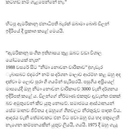
කටහඬ නම් ගැළපෙන්නේ නෑ.”
හිටපු ඇමරිකානු ජනාධිපති බැරක් ඔබාමා බොබ් ඩිලන්
ඉදිරියේ දී ප‍්‍රකාශ කළේ මෙයයි.
”ඇමරිකානු සංගීත ඉතිහාසය තුළ ඔබට වඩා විශාල
යෝධයෙක් නැත”
1988 වසරේ සිට ”නිමා නොවන චාරිකාව” (භැඩැර
ැබාසබට එදමර* නම් සංදර්ශන මාලාව ආරම්භ කළ ඔහු අද
දක්වා ම ලොව පුරා ගී ගයමින් සැරිසරයි. පසුගිය අප‍්‍රියෙල්
මාසයේදී ඔහු නිමා නොවන චාරිකාවේ 3000 වැනි දර්ශනය
ඉදිරිපත් කළේ ය. ඩිලන්ගේ නිර්මාණ එකතුව දැවැන්ත එකක්
බව අමුතුවෙන් කිව යුතු නොවේ. සමාජමය ආස්ථානයන්
සේම මානව ජීවිතය ද ඔහුගේ ගීතවලට නිරතුරුව පාදක විය.
ආදරය වැනි තේමාවකට එන විට පවා ඔහු එය හද පතුලෙහි
නැගෙන කම්පනයකින් යුතුව ලියයි, ගයයි. 1975 දී ඔහු ගැයූ