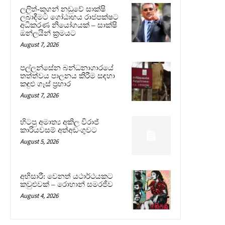
ලලිත්-කූගන් නඩුවේ සාක්ෂි
ලබාදීමට ගෝඨාභය රාජපක්ෂට
අධිකරණ නියෝගයක් – සාක්ෂි
ඔන්ලයින් ක්‍රමයට
August 7, 2026
පල්ලන්සේන බන්ධනාගාරයේ
තත්ත්වය පාලනය කිරීම සඳහා
කඳුළු ගෑස් ප්‍රහාර
August 7, 2026
හිටපු අමාත්‍ය අකිල විරාජ්
කාරියවසම් අත්අඩංගුවට
August 5, 2026
අභිසාරී: වෙනත් යථාර්ථයකට
කවුළුවක් – රොහාන් සමරජීව
August 4, 2026