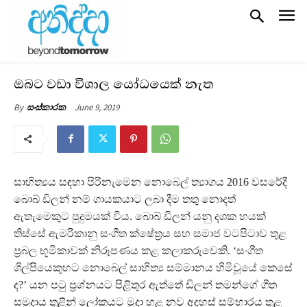
ඔබට වඩා විශාල යෝධයෙක් නැත
June 9, 2019
By
සංස්කාරක
සාහිත්‍යය සඳහා පිරිනැමෙන නොබෙල් ත්‍යාගය 2016 වසරේදී
බොබ් ඩිලන් නම් ගායකයාට ලබා දීම තතු නොදත්
ඇතැමෙකුට පුදුමයක් විය. බොබ් ඩිලන් යනු දශක හයක්
තිස්සේ ඇමරිකානු සංගීත ක්ෂේත‍්‍රය සහ සමාජ වටපිටාව තුළ
ප‍්‍රබල භූමිකාවක් නිරූපණය කළ කලාකරුවෙකි. ‘සංගීත
ශිල්පියෙකුහට නොබෙල් සාහිත්‍ය සම්මානය හිමිවූයේ කෙසේ
ද?’ යන පටු ප‍්‍රශ්නයට පිළිතුර ඇත්තේ ඩිලන් තමන්ගේ ගීත
සමුදාය තුළින් ලෝකයට මුදා හළ නව අදහස් සම්භාරය තුළ