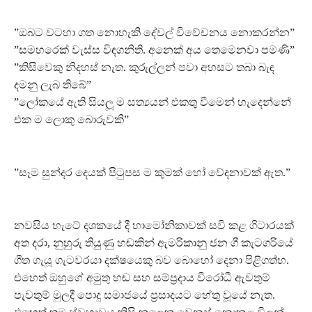
”ඔබට වටහා ගත නොහැකි දේවල් විවේචනය නොකරන්න”
”සමහරෙක් වැස්ස විඳගනිති. අනෙක් අය තෙමෙනවා පමණි”
”කිසිවෙකු නිදහස් නැත. කුරුල්ලන් පවා අහසට තබා බැඳ
දමනු ලැබ තිබේ”
”ලෝකයේ ඇති සියලූ ම සත්‍යයන් එකතු වීමෙන් හැදෙන්නේ
එක ම ලොකු බොරුවකි”
”සෑම සුන්දර දෙයක් පිටුපස ම කුමක් හෝ වේදනාවක් ඇත.”
නවසිය හැටේ දශකයේ දී හාමෝනිකාවක් සවි කළ ගිටාරයක්
අත දරා, නුහුරු තියුණු හඬකින් ඇමරිකානු ජන ගී කැටගරියේ
ගීත ගැයූ ගැටවරයා දක්ෂයෙකු බව බොහෝ දෙනා පිළිගත්හ.
එහෙත් ඔහුගේ අමුතු හඬ සහ සම්ප‍්‍රදාය විරෝධී ඇවතුම්
පැවතුම් මුලදී පොදු සමාජයේ ප‍්‍රසාදයට හේතු වූයේ නැත.