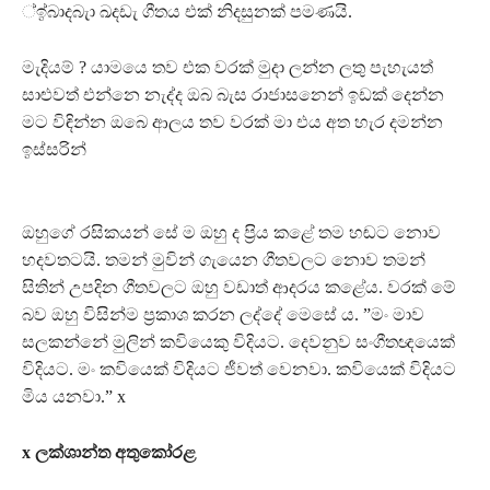
්ඉ්බාදබැා ඛදඩැ ගීතය එක් නිදසුනක් පමණයි.
මැදියම් ? යාමයෙ තව එක වරක් මුදා ලන්න ලතු පැහැයත්
සාළුවත් එන්නෙ නැද්ද ඔබ බැස රාජාසනෙන් ඉඩක් දෙන්න
මට විඳින්න ඔබෙ ආලය තව වරක් මා එය අත හැර දමන්න
ඉස්සරින්
ඔහුගේ රසිකයන් සේ ම ඔහු ද ප‍්‍රිය කළේ තම හඬට නොව
හදවතටයි. තමන් මුවින් ගැයෙන ගීතවලට නොව තමන්
සිතින් උපදින ගීතවලට ඔහු වඩාත් ආදරය කළේය. වරක් මේ
බව ඔහු විසින්ම ප‍්‍රකාශ කරන ලද්දේ මෙසේ ය. ”මං මාව
සලකන්නේ මුලින් කවියෙකු විදියට. දෙවනුව සංගීතඥයෙක්
විදියට. මං කවියෙක් විදියට ජීවත් වෙනවා. කවියෙක් විදියට
මිය යනවා.” x
x ලක්ශාන්ත අතුකෝරළ