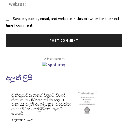
Web
Save my name, email, and website in this browser for the next
time I comment.
- Advertisement -
අලුත් ලිපි
විනිසුරුවරුන්ගේ විශ්‍රාම වයස්
සීමා සංශෝධනය කිරීම සඳහා
වන 22 වැනි ආණ්ඩුක්‍රම ව්‍යවස්ථා
සංශෝධන කෙටුම්පත ගැසට්
කෙරේ
August 7, 2026