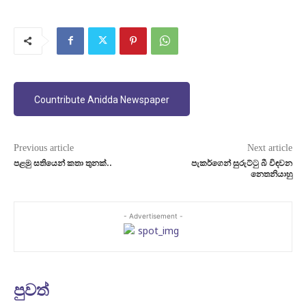
Countribute Anidda Newspaper
Previous article
Next article
පළමු සතියෙන් කතා තුනක්..
පැකර්ගෙන් සුරුට්ටු බී විඳවන
නෙතනියාහු
- Advertisement -
පුවත්