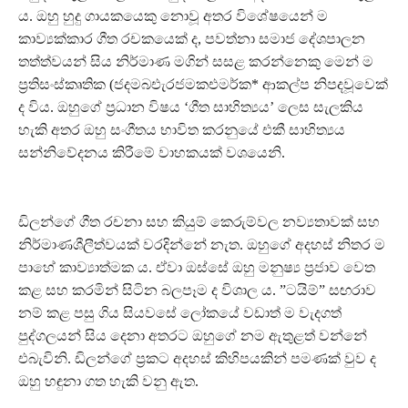
ය. ඔහු හුදු ගායකයෙකු නොවූ අතර විශේෂයෙන් ම
කාව්‍යක්කාර ගීත රචකයෙක් ද, පවත්නා සමාජ දේශපාලන
තත්ත්වයන් සිය නිර්මාණ මගින් සසළ කරන්නෙකු මෙන් ම
ප‍්‍රතිසංස්කෘතික (ජදමබඑැරජමකඑමර්ක* ආකල්ප නිපදවූවෙක්
ද විය. ඔහුගේ ප‍්‍රධාන විෂය ‘ගීත සාහිත්‍යය’ ලෙස සැලකිය
හැකි අතර ඔහු සංගීතය භාවිත කරනුයේ එකී සාහිත්‍යය
සන්නිවේදනය කිරීමේ වාහකයක් වශයෙනි.
ඩිලන්ගේ ගීත රචනා සහ කියුම් කෙරුම්වල නව්‍යතාවක් සහ
නිර්මාණශීලීත්වයක් වරදින්නේ නැත. ඔහුගේ අදහස් නිතර ම
පාහේ කාව්‍යාත්මක ය. ඒවා ඔස්සේ ඔහු මනුෂ්‍ය ප‍්‍රජාව වෙත
කළ සහ කරමින් සිටින බලපෑම ද විශාල ය. ”ටයිම්” සඟරාව
නම් කළ පසු ගිය සියවසේ ලෝකයේ වඩාත් ම වැදගත්
පුද්ගලයන් සිය දෙනා අතරට ඔහුගේ නම ඇතුළත් වන්නේ
එබැවිනි. ඩිලන්ගේ ප‍්‍රකට අදහස් කිහිපයකින් පමණක් වුව ද
ඔහු හඳුනා ගත හැකි වනු ඇත.