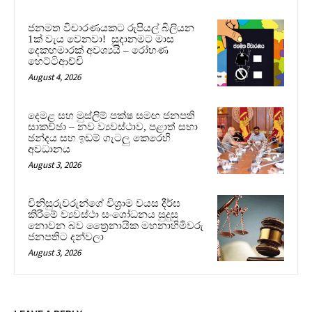
ජනමත විචාරණයකට රුපියල් බිලියන
1ක් වැය වෙනවා! සූදානමට මාස
දෙකහමාරක් අවශ්‍යයි – රෝහණ
හෙට්ටිආච්චි
August 4, 2026
දෙමළ සහ මුස්ලිම් පක්ෂ සමඟ ජනපති
සාකච්ඡා – නව ව්‍යවස්ථාව, පළාත් සභා
ඡන්දය සහ ඉඩම් ගැටලු කෙරෙහි
අවධානය
August 3, 2026
විනිසුරුවරුන්ගේ විශ්‍රාම වයස දීර්ඝ
කිරීමේ ව්‍යවස්ථා සංශෝධනය සුදුසු
නොවන බව ත්‍රෛනායික මහනාහිමිවරු
ජනපතිට දන්වලා
August 3, 2026