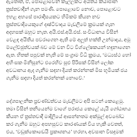
ඇතොත්, ඒ, පොළොවෙන් කෑල්ලකට අයිතිය කියාපාන
ත‍්‍රස්තවාදීන් ගැන පමණි. පොළොවේ නොව, පොළොවට
ඉහළ අහසේ පාරාදීසයකට හිමිකම් කියන නව
ත‍්‍රස්තවාදියෙකුගේ දෘෂ්ටිවාදය මැඩලීමේ ක‍්‍රමයක් ගැන
අදහසක් ඔහුට නැත. අයි.එස්.අයි.එස්. සංවිධානය විසින්
වෙළඳ අයිතිය පවරාගෙන ඇති මේ අලූත් භක්ති උන්මාදය, අමු
ම්ලේච්ඡුත්වයක් බව මේ වන විට විශ්ලේෂකයන් හඳුනාගෙන
ඇත. හිතක් පපුවක් නැති මේ සංග‍්‍රාම විධි ක‍්‍රමය, ‘මධ්‍යස්ථ හෝ
අහිංසක මිනිසුන්ට එරෙහිව සුළු පිරිසක් විසින් ලෝක
අවධානය ඇද ගැනීම සඳහා දියත් කරන්නක් මිස භූමියක් ජය
ගැනීම සඳහා දියත් කරන්නක් නොවේ.‘
දේශපාලනික ප‍්‍රචණ්ඩත්වය මැඩලීමට අපි සටන් කෙළෙමු.
තමා විසින් තනියෙන්ම වාගේ පරාජය කෙළේ යැයි ගෝඨාභය
කියන ඒ ත‍්‍රස්තවාදී මාදිලියේ ආසන්නතම අක්මුල් අවබෝධ
කර ගැනීම ඔහුට අපහසුවට කාරණයක් විය හැකි වෙතත්,
එය, ‘වඩුක්කොඩෙයි ප‍්‍රකාශනය’ හරහා, අවසාන විසඳුමක්