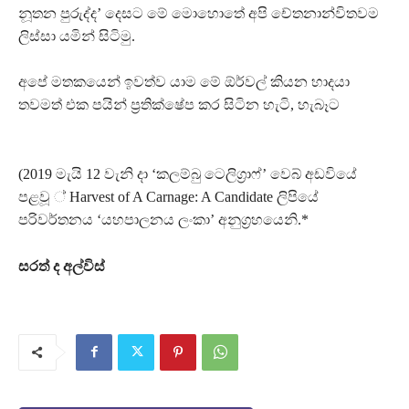
නූතන පුරුද්ද’ දෙසට මේ මොහොතේ අපි චේතනාන්විතවම
ලිස්සා යමින් සිටිමු.
අපේ මතකයෙන් ඉවත්ව යාම මේ ඕර්වල් කියන හාදයා
තවමත් එක පයින් ප‍්‍රතික්ෂේප කර සිටින හැටි, හැබෑට
(2019 මැයි 12 වැනි දා ‘කලම්බු ටෙලිග‍්‍රාෆ්’ වෙබ් අඩවියේ
පළවූ ්‍ Harvest of A Carnage: A Candidate ලිපියේ
පරිවර්තනය ‘යහපාලනය ලංකා’ අනුග‍්‍රහයෙනි.*
සරත් ද අල්විස්