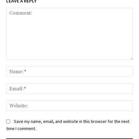
LEAVE A REPLY
Comment:
Na
Ema
Web
Save my name, email, and website in this browser for the next
time I comment.