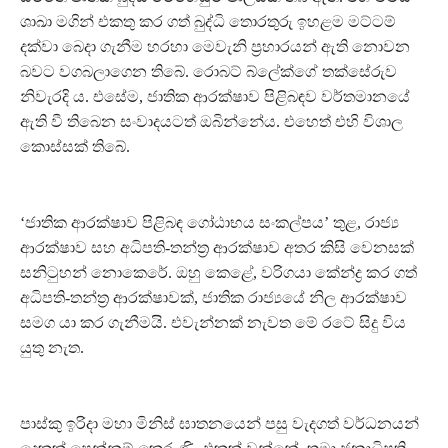
ශාඛා මගින් එකතු කර ගත් බුද්ධි තොරතුරු ඉහළම මට්ටම්
දක්වා බෙදා ගැනීම හරහා මෙවැනි ප‍්‍රහාරයන් ඇති නොවන
බවට වගබලාගෙන තිබේ. රොබට් බ්ලේක්ගේ තක්සේරුව
නිවැරදි ය. එසේම, ජාතික ආරක්ෂාව පිළිබඳව වර්තමානයේ
ඇති වී තිබෙන සංවාදයටත් ඔබින්නේය. එහෙත් එහි විශාල
කොස්සක් තිබේ.
‘ජාතික ආරක්ෂාව පිළිබඳ ගෝඨාභය සංකල්පය’ තුළ, රාජ්‍ය
ආරක්ෂාව සහ අධිපති-තන්ත‍්‍ර ආරක්ෂාව අතර කිසි වෙනසක්
සනිටුහන් නොකෙරේ. ඔහු කෙළේ, වරිගයා කේන්ද්‍ර කර ගත්
අධිපති-තන්ත‍්‍ර ආරක්ෂාවක්, ජාතික රාජ්‍යයේ නිල ආරක්ෂාව
සමග යා කර ගැනීමයි. එවැන්නක් නැවත මේ රටේ සිදු විය
යුතු නැත.
පාස්කු ඉරිදා මහා මිනිස් ඝාතනයෙන් පසු වැදගත් වර්ධනයන්