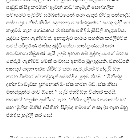
පාඩුවක් සිදු කරමින් ‘ඇවන් ගාඞ්’ නැමැති පෞද්ගලික
සමාගමට පැවරීම සම්බන්ධයෙන් තමා ඇතුළු හිටපු සන්නද්ධ
සේවා ප‍්‍රධානීන් කිහිප දෙනෙකු මහේස්ත‍්‍රාත්වරයෙකු ඉදිරියට
කැඳවීම ගැන ගෝඨාභය රාජපක්ෂ එහිදී මැසිවිලි නැගුවේය.
යුද්ධය දිනා ගැනීමටත්, අනතුරුව සාමය සහතික කරලීමටත්
සමත් පරිපූර්ණ ජාතික බුද්ධි සේවා යාන්ත‍්‍රණයක් තමා
ගොඩනගා තිබුණේ යැයි උදම් අනන මේ පුද්ගලයාගේ මනස
තේරුම් ගැනීමට මෙකී සංවාදය අනර්ඝ මූලාශ‍්‍රයකි. ජනාධිපති
තනතුර සඳහා තරග කිරීමට තමා කැමැත්තේ මන්දැයි ඔහු
කරන විස්තරයට කවුරුත් සවන්දිය යුතුව තිබේ. ‘‘මිනිස්සු
දන්නවා වැඩක් දුන්නොත් මං ඒක කරන බව. ඒක නිසා
මිනිස්සුන්ට මාව ඕනේ.’’ යැයි එහිදී ඔහු විස්තර කරයි.
තමාගේ ‘ලෝක දෘෂ්ටිය’ ගැන, ‘නීතිය ඉදිරියේ සමානත්වය’
සහ ‘මූලික මිනිස් අයිතීන්’ පිළිබඳ තමාගේ ආකල්ප ගැන ඔහු
එහිදී පැහැදිලි කර දෙයි.