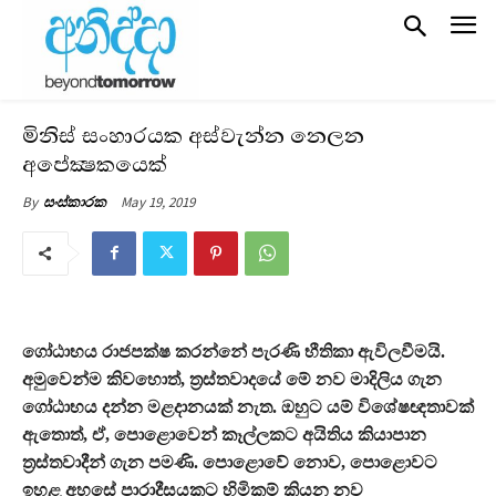
මිනිස් සංහාරයක අස්වැන්න නෙලන
අපේක්‍ෂකයෙක්
May 19, 2019
By
සංස්කාරක
ගෝඨාභය රාජපක්ෂ කරන්නේ පැරණි භීතිකා ඇවිලවීමයි.
අමුවෙන්ම කිවහොත්, ත‍්‍රස්තවාදයේ මේ නව මාදිලිය ගැන
ගෝඨාභය දන්න මළදානයක් නැත. ඔහුට යම් විශේෂඥතාවක්
ඇතොත්, ඒ, පොළොවෙන් කෑල්ලකට අයිතිය කියාපාන
ත‍්‍රස්තවාදීන් ගැන පමණි. පොළොවේ නොව, පොළොවට
ඉහළ අහසේ පාරාදීසයකට හිමිකම් කියන නව