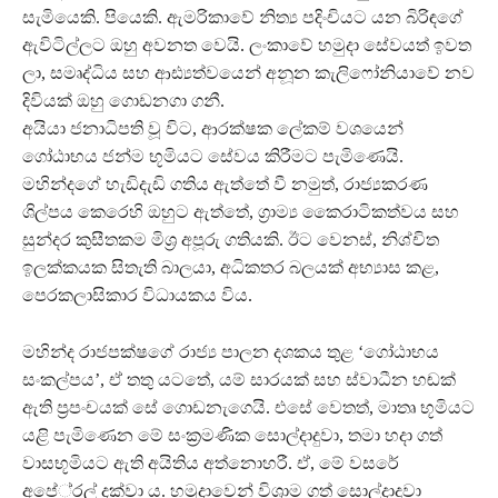
සැමියෙකි. පියෙකි. ඇමරිකාවේ නිත්‍ය පදිංචියට යන බිරිඳගේ
ඇවිටිල්ලට ඔහු අවනත වෙයි. ලංකාවේ හමුදා සේවයත් ඉවත
ලා, සමෘද්ධිය සහ ආඪ්‍යත්වයෙන් අනූන කැලිෆෝනියාවේ නව
දිවියක් ඔහු ගොඩනගා ගනී.
අයියා ජනාධිපති වූ විට, ආරක්ෂක ලේකම් වශයෙන්
ගෝඨාභය ජන්ම භූමියට සේවය කිරීමට පැමිණෙයි.
මහින්දගේ හැඩිදැඩි ගතිය ඇත්තේ වී නමුත්, රාජ්‍යකරණ
ශිල්පය කෙරෙහි ඔහුට ඇත්තේ, ග‍්‍රාම්‍ය කෛරාටිකත්වය සහ
සුන්දර කුසීතකම මිශ‍්‍ර අපූරු ගතියකි. ඊට වෙනස්, නිශ්චිත
ඉලක්කයක සිතැති බාලයා, අධිකතර බලයක් අභ්‍යාස කළ,
පෙරකලාසිකාර විධායකය විය.
මහින්ද රාජපක්ෂගේ රාජ්‍ය පාලන දශකය තුළ ‘ගෝඨාභය
සංකල්පය’, ඒ තතු යටතේ, යම් සාරයක් සහ ස්වාධීන හඬක්
ඇති ප‍්‍රපංචයක් සේ ගොඩනැගෙයි. එසේ වෙතත්, මාතෘ භූමියට
යළි පැමිණෙන මේ සංක‍්‍රමණික සොල්දාදුවා, තමා හදා ගත්
වාසභූමියට ඇති අයිතිය අත්නොහරී. ඒ, මේ වසරේ
අපේ‍්‍රල් දක්වා ය. හමුදාවෙන් විශ‍්‍රාම ගත් සොල්දාදුවා