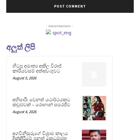
- Advertisement -
අලුත් ලිපි
හිටපු අමාත්‍ය අකිල විරාජ්
කාරියවසම් අත්අඩංගුවට
August 5, 2026
අභිසාරී: වෙනත් යථාර්ථයකට
කවුළුවක් – රොහාන් සමරජීව
August 4, 2026
අගවිනිසුරුගේ විශ්‍රාම කාලය
දික්කිරීමේ පනත් කෙටුම්පත