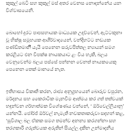
කුකුල් බෙටි සහ කුකුල් මස් අතර වෙනස නොදන්නේය යන
විශ්වාසයෙනි.
බොහෝ දුරට පාපසහායක මාධ්‍යයක උදව්වෙන්, ඇට්ටකුනා
වූ භික්ෂු සමූහයක ආශීර්වාදයෙන්, වන්දිභට්ට නඩයක
පණ්ඩිතමානීී යැයි පෙනෙන සරුවපිත්තල න්‍යායන් සමග
කරළියට එන විපක්ෂ නායකයාට ළං විය හැකි, බලය
වෙනුවෙන්ම බලය පස්සේ පන්නන වෙනත් නායකයෙකු
පෙනෙන තෙක් මානයේ නැත.
ඉතිහාසය විකෘති කරන, රාජ්‍ය අනුග‍්‍රහයෙන් බොරුව වපුරන,
මර්දනය සහ කෛරාටික මෑනවීම ආත්මය කර ගත් තත්වයක්
හඳුන්වන ගර්හාත්මක විශේෂණය වන්නේ, ‘ ඕර්වෙල්ලියානු’
යන්නයි. ජෝර්ජ් ඕර්වල් නැමැති නවකතාකරුවා සඳහන් කළ,
‘සුවිශාල බල ඒකක සමග තමන්ව අනන්‍ය කරගන්නා සහ
තරගකාරී ගරුත්වයක අරුතින් සියල්ල දකින උන්මාදනීය