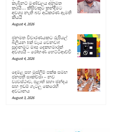
කැබිනට් මණ්ඩලය අනුමත
කරයි… කිසිවකුට කන්දීමට
අවශ්‍ය නැති බව අධිකරණ ඇමති
කියයි
August 4, 2026
ජනමත විචාරණයකට රුපියල්
බිලියන 1ක් වැය වෙනවා!
සූදානමට මාස දෙකහමාරක්
අවශ්‍යයි – රෝහණ හෙට්ටිආච්චි
August 4, 2026
දෙමළ සහ මුස්ලිම් පක්ෂ සමඟ
ජනපති සාකච්ඡා – නව
ව්‍යවස්ථාව, පළාත් සභා ඡන්දය
සහ ඉඩම් ගැටලු කෙරෙහි
අවධානය
August 3, 2026