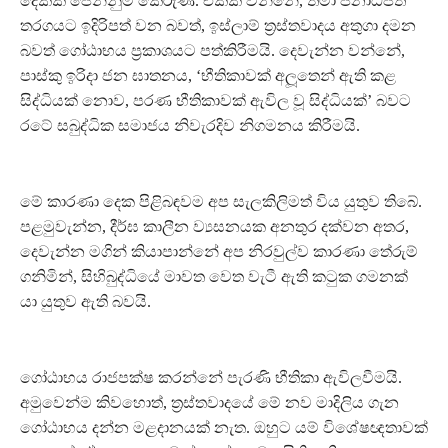
දෙකක් පෙන්නුම් කෙරුණි. එකක් වන්නේ, තමා ජනාධිපති
තරගයට ඉදිරිපත් වන බවත්, ඉස්ලාම් ත‍්‍රස්තවාදය අතුගා දමන
බවත් ගෝඨාභය ප‍්‍රකාශයට පත්කිරීමයි. දෙවැන්න වන්නේ,
පාස්කු ඉරිදා ජන ඝාතනය, ‘භීතිකාවක් අලූතෙන් ඇති කළ
සිද්ධියක් නොව, පරණ භීතිකාවක් ඇවිල වූ සිද්ධියක්’ බවට
රටේ සබුද්ධික සමාජය නිවැරදිව නිගමනය කිරීමයි.
මේ කාරණා දෙක පිළිබඳවම අප සැලකිලිමත් විය යුතුව තිබේ.
පළමුවැන්න, දීර්ඝ කාලීන ව්‍යසනයක අනතුර දක්වන අතර,
දෙවැන්න මගින් කියාපාන්නේ අප නිරවුල්ව කාරණා තේරුම්
ගනිමින්, සිහිබුද්ධියේ මාවත වෙත වැටී ඇති කටුක ගමනක්
යා යුතුව ඇති බවයි.
ගෝඨාභය රාජපක්ෂ කරන්නේ පැරණි භීතිකා ඇවිලවීමයි.
අමුවෙන්ම කිවහොත්, ත‍්‍රස්තවාදයේ මේ නව මාදිලිය ගැන
ගෝඨාභය දන්න මළදානයක් නැත. ඔහුට යම් විශේෂඥතාවක්