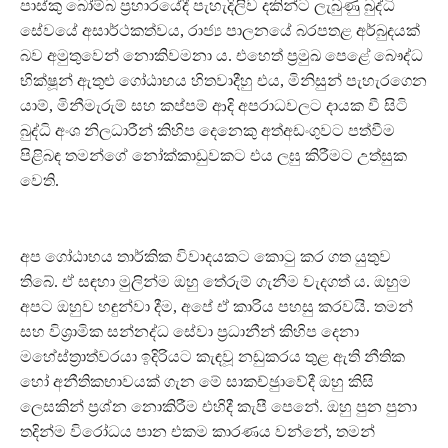
පාස්කු බෝම්බ ප‍්‍රහාරයේදී පැහැදිලිව දකින්ට ලැබුණු බුද්ධි
සේවයේ අසාර්ථකත්වය, රාජ්‍ය පාලනයේ බරපතළ අර්බුදයක්
බව අමුතුවෙන් නොකිවමනා ය. එහෙත් ප‍්‍රමුඛ පෙළේ බෞද්ධ
භික්ෂූන් ඇතුළු ගෝඨාභය හිතවාදීහු එය, මිනිසුන් පැහැරගෙන
යාම්, මිනීමැරුම් සහ කප්පම් ආදි අපරාධවලට දායක වී සිටි
බුද්ධි අංශ නිලධාරීන් කිහිප දෙනෙකු අත්අඩංගුවට පත්වීම
පිළිබඳ තමන්ගේ නෝක්කාඩුවකට එය ලඝු කිරීමට උත්සුක
වෙති.
අප ගෝඨාභය තාර්කික විවාදයකට කොටු කර ගත යුතුව
තිබේ. ඒ සඳහා මුලින්ම ඔහු තේරුම් ගැනීම වැදගත් ය. ඔහුම
අපට ඔහුව හඳුන්වා දීම, අපේ ඒ කාරිය පහසු කරවයි. තමන්
සහ විශ‍්‍රාමික සන්නද්ධ සේවා ප‍්‍රධානීන් කිහිප දෙනා
මහේස්ත‍්‍රාත්වරයා ඉදිරියට කැඳවූ නඩුකරය තුළ ඇති නීතික
හෝ අනීතිකභාවයක් ගැන මේ සාකච්ඡුාවේදී ඔහු කිසි
ලෙසකින් ප‍්‍රශ්න නොකිරීම එහිදී කැපී පෙනේ. ඔහු පුන පුනා
තදින්ම විරෝධය පාන එකම කාරණය වන්නේ, තමන්