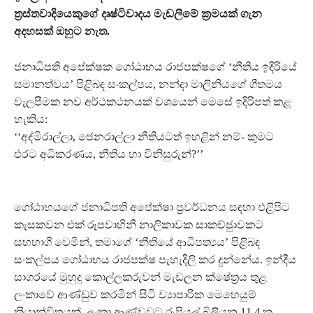
ත‍්‍රස්තවාදියෙකුගේ දෘෂ්ටිවාදය මැඩලීමේ ක‍්‍රමයක් ගැන
අදහසක් ඔහුට නැත.
ජනාධිපති අපේක්ෂක ගෝඨාභය රාජපක්ෂගේ ‘නීතිය ඉදිරියේ
සමානත්වය’ පිළිබඳ සංකල්පය, නන්දා මාලිනියගේ ගීතමය
වැලපීමක නව අර්ථකථනයක් වශයෙන් මෙසේ ඉදිරිපත් කළ
හැකිය:
‘‘අද්මිරාල්ලා, ජෙනරාල්ලා නීතියටත් ඉහළින් නම්- කුමට
එරට අධිකරණය, නීතිය හා විනිසුරුන්?’’
ගෝඨාභයගේ ජනාධිපති අපේක්ෂා ප‍්‍රවර්ධනය සඳහා එළිපිට
කැසකවන එක් රූපවාහිනී නාලිකාවක සාකච්ඡුාවකට
සහභාගී වෙමින්, තමාගේ ‘නීතියේ ආධිපත්‍යය’ පිළිබඳ
සංකල්පය ගෝඨාභය රාජපක්ෂ පැහැදිලි කර දුන්නේය. ඉන්දීය
සාගරයේ මුහුදු කොල්ලකරුවන් මැඩලන ක්ෂේත‍්‍රය තුළ
ලංකාවේ ආණ්ඩුව කරමින් සිටි ව්‍යාපාරික මෙහෙයුම්
ක‍්‍රියාන්විතයක්, ලංකා ආණ්ඩුවට රුපියල් බිලියන 11.4 ක