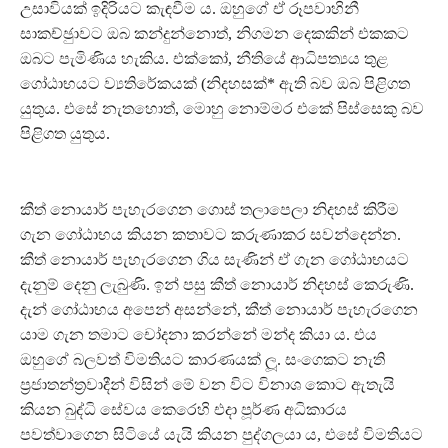
උසාවියක් ඉදිරියට කැඳවීම ය. ඔහුගේ ඒ රූපවාහිනී
සාකච්ඡුාවට ඔබ කන්දුන්නොත්, නිගමන දෙකකින් එකකට
ඔබට පැමිණිය හැකිය. එක්කෝ, නීතියේ ආධිපත්‍යය තුළ
ගෝඨාභයට ව්‍යතිරේකයක් (නිදහසක්* ඇති බව ඔබ පිළිගත
යුතුය. එසේ නැතහොත්, මොහු නොම්මර එකේ පිස්සෙකු බව
පිළිගත යුතුය.
කීත් නොයාර් පැහැරගෙන ගොස් තලාපෙලා නිදහස් කිරීම
ගැන ගෝඨාභය කියන කතාවට කරුණාකර සවන්දෙන්න.
කීත් නොයාර් පැහැරගෙන ගිය සැණින් ඒ ගැන ගෝඨාභයට
දැනුම් දෙනු ලැබුණි. ඉන් පසු කීත් නොයාර් නිදහස් කෙරුණි.
දැන් ගෝඨාභය අපෙන් අසන්නේ, කීත් නොයාර් පැහැරගෙන
යාම ගැන තමාට චෝදනා කරන්නේ මන්ද කියා ය. එය
ඔහුගේ බලවත් විමතියට කාරණයක් ලූ. සංගෙකට නැති
ප‍්‍රජාතන්ත‍්‍රවාදීන් විසින් මේ වන විට විනාශ කොට ඇතැයි
කියන බුද්ධි සේවය කෙරෙහි එදා පූර්ණ අධිකාරය
පවත්වාගෙන සිටියේ යැයි කියන පුද්ගලයා ය, එසේ විමතියට