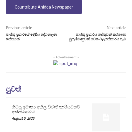
Countribute Anidda Newspaper
Previous article
Next article
පාස්කු ප‍්‍රහාරයේ දේශීය දේශපාලන
පාස්කු ප‍්‍රහාරය හේතුවක් කරගෙන
හස්තයක්
මුසල්මානුවන් වෙත බලහත්කාරය පෑම
- Advertisement -
පුවත්
හිටපු අමාත්‍ය අකිල විරාජ් කාරියවසම්
අත්අඩංගුවට
August 5, 2026