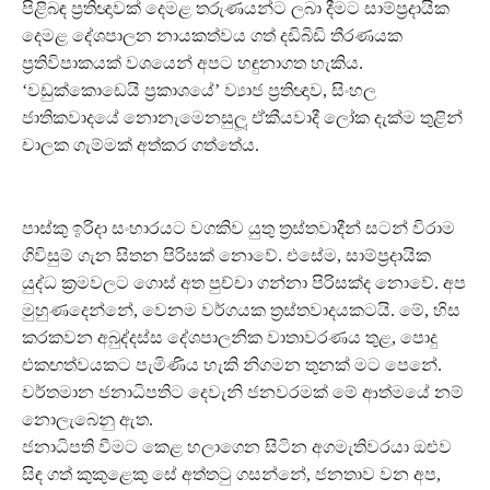
පිළිබඳ ප‍්‍රතිඥාවක් දෙමළ තරුණයන්ට ලබා දීමට සාම්ප‍්‍රදායික
දෙමළ දේශපාලන නායකත්වය ගත් දඩිබිඩි තීරණයක
ප‍්‍රතිවිපාකයක් වශයෙන් අපට හඳුනාගත හැකිය.
‘වඩුක්කොඩෙයි ප‍්‍රකාශයේ’ ව්‍යාජ ප‍්‍රතිඥාව, සිංහල
ජාතිකවාදයේ නොනැමෙනසුලූ ඒකීයවාදී ලෝක දැක්ම තුළින්
චාලක ගැම්මක් අත්කර ගත්තේය.
පාස්කු ඉරිදා සංහාරයට වගකිව යුතු ත‍්‍රස්තවාදීන් සටන් විරාම
ගිවිසුම් ගැන සිතන පිරිසක් නොවේ. එසේම, සාම්ප‍්‍රදායික
යුද්ධ ක‍්‍රමවලට ගොස් අත පුච්චා ගන්නා පිරිසක්ද නොවේ. අප
මුහුණදෙන්නේ, වෙනම වර්ගයක ත‍්‍රස්තවාදයකටයි. මේ, හිස
කරකවන අබුද්දස්ස දේශපාලනික වාතාවරණය තුළ, පොදු
එකඟත්වයකට පැමිණිය හැකි නිගමන තුනක් මට පෙනේ.
වර්තමාන ජනාධිපතිට දෙවැනි ජනවරමක් මේ ආත්මයේ නම්
නොලැබෙනු ඇත.
ජනාධිපති වීමට කෙළ හලාගෙන සිටින අගමැතිවරයා ඔළුව
සිඳ ගත් කුකුළෙකු සේ අත්තටු ගසන්නේ, ජනතාව වන අප,