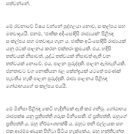
පත්වන්නේ.
මේ රචනාවේ විෂය වන්නේ පුද්ගලයා නොව, සංකල්පය සහ
මතවාදයයි. එනම්, ‘ජාතික අදි-සෝදිසි රාජ්‍යයක්’ පිළිබඳ
සංකල්පය සහ මතවාදය ගැන ය. ජාතික අධි-සෝදිසි රාජ්‍යයක්
යනු රටක් පාලනය කරන එක්තරා ක‍්‍රමයකි. එය, හදිසි
තත්වයක් නිසාවත්, යුද්ධ තත්වයක් නිසාවත් ඇති වන
තත්වයක් නොවේ. එය, පාලන පුරුද්දකි. පාලන ඇබ්බැහියකි.
ජනතාවට වග නොකියන බල කේන්ද්‍රයක් යටතේ පමණක්
පැවතිය හැකි පාලන පුරුද්දකි. රාජ්‍ය පාලනය පිළිබඳ
ගෝඨාභයගේ සංකල්පය එයයි.
මේ මිනිසා පිළිබඳ කෙටි හැඳිනීමක් ඇති කර ගනිමු. ගෝඨාභය
රාජපක්ෂ යනු ප‍්‍රතිපත්ති ගරුක මිනිසෙකි. ඒ ප‍්‍රතිපත්ති, ඔහුගේ
ප‍්‍රතිපත්ති ය. ඔහු නිර්මාංශභක්ෂී ය. ඔහුට තනි එල්ලයක සහ
එක ආරම්මණයක පිහිටා සිටිය හැක්කේය. ඔහු භක්තිවන්ත