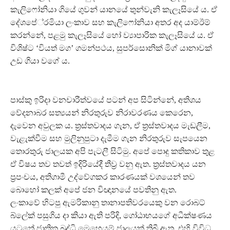
කැලිෆෝනියා ගියේ ගුවන් යානයේ තුන්වැනි කැලෑසියේ ය. ඒ
දේශපේ‍්‍රමියා ලංකාව සහ කැලිෆෝනියා අතර අද යාම්ඊම්
කරන්නේ, පළමු කැලෑසියේ හෝ ව්‍යාපාරික කැලෑසියේ ය. ඒ
විශිෂ්ට ‘වියත් මග’ ගමන්පථය, සුපර්සොනික් මිග් යානාවක්
උඩ ගියා වගේ ය.
පාස්කු ඉරිදා වනචාරීත්වයේ පටන් අප සිටින්නේ, අතිශය
වේදනාබර සත්‍යයන් නිරතුරුව නිරාවරණය කෙරෙන,
දැවෙන අවුලක ය. ත‍්‍රස්තවාදය ගැන, ඒ ත‍්‍රස්තවාදය මැඩලීම,
වැළැක්වීම සහ මුලිනුපුටා දැමීම ගැන නිරතුරුව සැපයෙන
තොරතුරු ජාලයක අපි පැටලී සිටිමු. අපේ පොදු කතිකාව තුළ
ඒ විෂය තව තවත් ඉදිරියේදී තීව‍්‍ර වනු ඇත. ත‍්‍රස්තවාදය යන
ප‍්‍රපංචය, අතිගාමී උද්වේගකර කාරණයක් වශයෙන් තව
බොහෝ කලක් අපේ ජන විඥානයේ පවතිනු ඇත.
ලංකාවේ හිටපු ඇමරිකානු තානාපතිවරයෙකු වන රොබට්
බ්ලේක් පසුගිය දා කියා ඇති පරිදි, ගෝඨාභයගේ අධීක්ෂණය
යටතේ ජාතික බුද්ධි මෙහෙයුම් ජාලයක් තිබී ඇත. එහි විවිධ