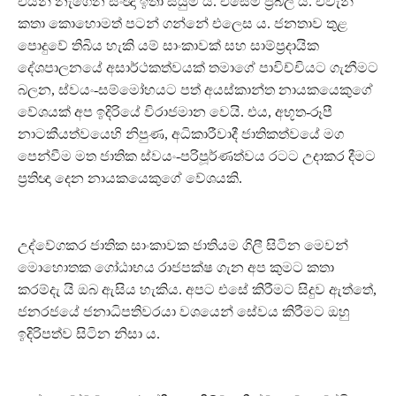
එයින් නැගෙන සංඥා ඉතා සියුම් ය. එසේම ප‍්‍රබල ය. එවැනි
කතා කොහොමත් පටන් ගන්නේ එලෙස ය. ජනතාව තුළ
පොදුවේ තිබිය හැකි යම් සාංකාවක් සහ සාම්ප‍්‍රදායික
දේශපාලනයේ අසාර්ථකත්වයක් තමාගේ පාවිච්චියට ගැනීමට
බලන, ස්වයං-සම්මෝහයට පත් අයස්කාන්ත නායකයෙකුගේ
වේශයක් අප ඉදිරියේ විරාජමාන වෙයි. එය, අභූත-රූපී
නාටකීයත්වයෙහි නිපුණ, අධිකාරීවාදී ජාතිකත්වයේ මග
පෙන්වීම මත ජාතික ස්වයං-පරිපූර්ණත්වය රටට උදාකර දීමට
ප‍්‍රතිඥා දෙන නායකයෙකුගේ වේශයකි.
උද්වේගකර ජාතික සාංකාවක ජාතියම ගිලී සිටින මෙවන්
මොහොතක ගෝඨාභය රාජපක්ෂ ගැන අප කුමට කතා
කරම්දැ යි ඔබ ඇසිය හැකිය. අපට එසේ කිරීමට සිදුව ඇත්තේ,
ජනරජයේ ජනාධිපතිවරයා වශයෙන් සේවය කිරීමට ඔහු
ඉදිරිපත්ව සිටින නිසා ය.