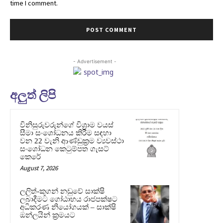
time I comment.
- Advertisement -
අලුත් ලිපි
විනිසුරුවරුන්ගේ විශ්‍රාම වයස්
සීමා සංශෝධනය කිරීම සඳහා
වන 22 වැනි ආණ්ඩුක්‍රම ව්‍යවස්ථා
සංශෝධන කෙටුම්පත ගැසට්
කෙරේ
August 7, 2026
ලලිත්-කූගන් නඩුවේ සාක්ෂි
ලබාදීමට ගෝඨාභය රාජපක්ෂට
අධිකරණ නියෝගයක් – සාක්ෂි
ඔන්ලයින් ක්‍රමයට