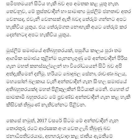
සමීපතමයන් සිටිය හැකි බව අප අමතක කළ යුතු නැත.
තෙවනුව, මේ ත්‍රස්තවාදීන් හා සාමාන්‍ය මුස්ලිම් ජනතාව අතර
වෙනසද, එවැනි වෙනසක් ඇති බවද තේරුම් ගන්නට අපට
හැකිවිය යුතුය. එය තේරුම්ගත නොහැකි අයට තේරුම් කර
දෙන්නටද අපට හැකිවිය යුතුය.
මුස්ලිම් සමාජයේ අතිබහුතරයක්, පසුගිය කාලය පුරා තම
ආගමික සමාජය තුළින්ම පැනනැගුණු මේ අන්තවාදීන් පිරිස
ගැන මහත් කනස්සල්ලෙන් හා විරෝධයෙන් සිටි බව අපි
අත්දැකීමෙන් දනිමු. හරියට බොදුබල සේනා, රාවණා බලය,
මහසෝන් බලකාය වැනි අන්තවාදීන් ගැන සිංහල සමාජයේ
අතිබහුතරයක්ද මහත් පිළිකුලකින් සිටියාක් මෙනි. එහෙත් ඒ
සාමකාමී බහුතරයට මේ ප්‍රචණ්ඩ අන්තවාදීන් ගැන කළ හැකි
කිසිවක් තිබුණේ නැතිවන්නට පිළිවන.
කෙසේ නමුත්, 2017 වසරේ සිටම මේ අන්තවාදීන් ගැන
තොරතුරු රටේ ආරක්‍ෂක අංශ වෙත ලැබී තිබුණු බව
ජනාධිපතිවරයාම, අඟහරුවාදා කළ ජාතිය ඇමතීමේ