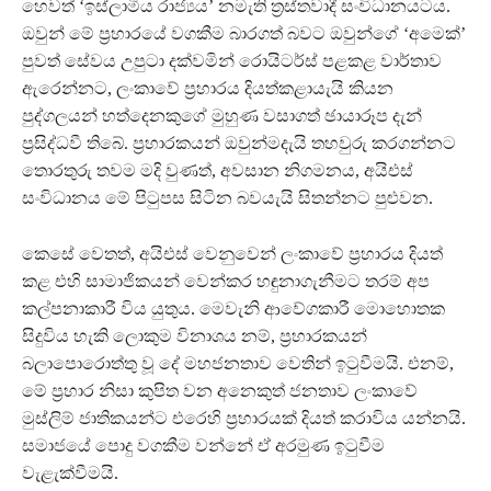
හෙවත් ‘ඉස්ලාමීය රාජ්‍යය’ නමැති ත්‍රස්තවාදී සංවිධානයටය.
ඔවුන් මේ ප්‍රහාරයේ වගකීම බාරගත් බවට ඔවුන්ගේ ‘අමෙක්’
පුවත් සේවය උපුටා දක්වමින් රොයිටර්ස් පළකළ වාර්තාව
ඇරෙන්නට, ලංකාවේ ප්‍රහාරය දියත්කළායැයි කියන
පුද්ගලයන් හත්දෙනකුගේ මුහුණ වසාගත් ඡායාරූප දැන්
ප්‍රසිද්ධවී තිබේ. ප්‍රහාරකයන් ඔවුන්මදැයි තහවුරු කරගන්නට
තොරතුරු තවම මදි වුණත්, අවසාන නිගමනය, අයිඑස්
සංවිධානය මේ පිටුපස සිටින බවයැයි සිතන්නට පුළුවන.
කෙසේ වෙතත්, අයිඑස් වෙනුවෙන් ලංකාවේ ප්‍රහාරය දියත්
කළ එහි සාමාජිකයන් වෙන්කර හඳුනාගැනීමට තරම් අප
කල්පනාකාරී විය යුතුය. මෙවැනි ආවේගකාරී මොහොතක
සිදුවිය හැකි ලොකුම විනාශය නම්, ප්‍රහාරකයන්
බලාපොරොත්තු වූ දේ මහජනතාව වෙතින් ඉටුවීමයි. එනම්,
මේ ප්‍රහාර නිසා කුපිත වන අනෙකුත් ජනතාව ලංකාවේ
මුස්ලිම් ජාතිකයන්ට එරෙහි ප්‍රහාරයක් දියත් කරාවිය යන්නයි.
සමාජයේ පොදු වගකීම වන්නේ ඒ අරමුණ ඉටුවීම
වැළැක්වීමයි.