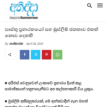
පාස්කු ප්‍රහාරකයෝ සහ මුස්ලිම් ජනතාව එකක්
නොව දෙකකි
April 28, 2019
By
සංස්කාරක
■ අයිඑස් වෙනුවෙන් ලංකාවේ ප්‍රහාරය දියත් කළ
සාමාජිකයන් හඳුනාගැනීමට අප කල්පනාකාරී විය යුතුය.
■ මුස්ලිම් අතිබහුතරයක්, මේ අන්තවාදීන් ගැන මහත්