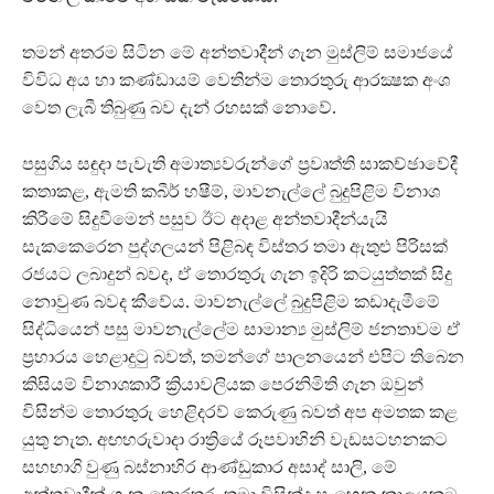
තමන් අතරම සිටින මේ අන්තවාදීන් ගැන මුස්ලිම් සමාජයේ
විවිධ අය හා කණ්ඩායම් වෙතින්ම තොරතුරු ආරක්‍ෂක අංශ
වෙත ලැබී තිබුණු බව දැන් රහසක් නොවේ.
පසුගිය සඳුදා පැවැති අමාත්‍යවරුන්ගේ ප්‍රවෘත්ති සාකච්ඡාවේදී
කතාකළ, ඇමති කබීර් හෂීම්, මාවනැල්ලේ බුදුපිළිම විනාශ
කිරීමේ සිදුවීමෙන් පසුව ඊට අදාළ අන්තවාදීන්යැයි
සැකකෙරෙන පුද්ගලයන් පිළිබඳ විස්තර තමා ඇතුළු පිරිසක්
රජයට ලබාදුන් බවද, ඒ තොරතුරු ගැන ඉදිරි කටයුත්තක් සිදු
නොවුණ බවද කීවේය. මාවනැල්ලේ බුදුපිළිම කඩාදැමීමේ
සිද්ධියෙන් පසු මාවනැල්ලේම සාමාන්‍ය මුස්ලිම් ජනතාවම ඒ
ප්‍රහාරය හෙළාදුටු බවත්, තමන්ගේ පාලනයෙන් එපිට තිබෙන
කිසියම් විනාශකාරී ක්‍රියාවලියක පෙරනිමිති ගැන ඔවුන්
විසින්ම තොරතුරු හෙළිදරව් කෙරුණු බවත් අප අමතක කළ
යුතු නැත. අඟහරුවාදා රාත්‍රියේ රූපවාහිනි වැඩසටහනකට
සහභාගි වුණු බස්නාහිර ආණ්ඩුකාර අසාද් සාලි, මේ