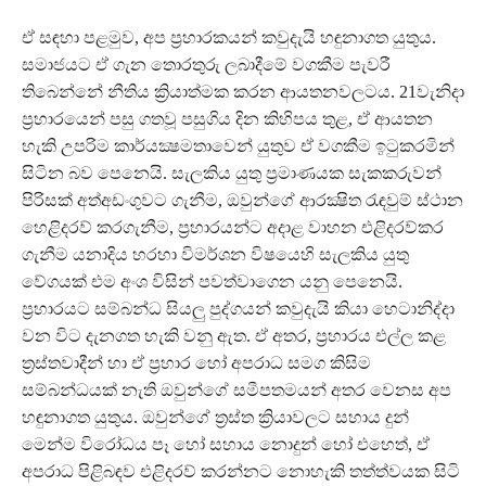
ඒ සඳහා පළමුව, අප ප්‍රහාරකයන් කවුදැයි හඳුනාගත යුතුය.
සමාජයට ඒ ගැන තොරතුරු ලබාදීමේ වගකීම පැවරී
තිබෙන්නේ නීතිය ක්‍රියාත්මක කරන ආයතනවලටය. 21වැනිදා
ප්‍රහාරයෙන් පසු ගතවූ පසුගිය දින කිහිපය තුළ, ඒ ආයතන
හැකි උපරිම කාර්යක්‍ෂමතාවෙන් යුතුව ඒ වගකීම ඉටුකරමින්
සිටින බව පෙනෙයි. සැලකිය යුතු ප්‍රමාණයක සැකකරුවන්
පිරිසක් අත්අඩංගුවට ගැනීම, ඔවුන්ගේ ආරක්‍ෂිත රැඳවුම් ස්ථාන
හෙළිදරව් කරගැනීම, ප්‍රහාරයන්ට අදාළ වාහන එළිදරව්කර
ගැනීම යනාදිය හරහා විමර්ශන විෂයෙහි සැලකිය යුතු
වේගයක් එම අංශ විසින් පවත්වාගෙන යනු පෙනෙයි.
ප්‍රහාරයට සම්බන්ධ සියලු පුද්ගයන් කවුදැයි කියා හෙටානිද්දා
වන විට දැනගත හැකි වනු ඇත. ඒ අතර, ප්‍රහාරය එල්ල කළ
ත්‍රස්තවාදීන් හා ඒ ප්‍රහාර හෝ අපරාධ සමග කිසිම
සම්බන්ධයක් නැති ඔවුන්ගේ සමීපතමයන් අතර වෙනස අප
හඳුනාගත යුතුය. ඔවුන්ගේ ත්‍රස්ත ක්‍රියාවලට සහාය දුන්
මෙන්ම විරෝධය පෑ හෝ සහාය නොදුන් හෝ එහෙත්, ඒ
අපරාධ පිළිබඳව එළිදරව් කරන්නට නොහැකි තත්ත්වයක සිටි