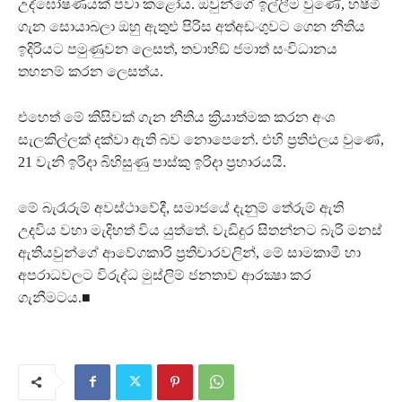
උද්ඝෝෂණයක් පවා කළෝය. ඔවුන්ගේ ඉල්ලීම වුණේ, හෂීමි
ගැන සොයාබලා ඔහු ඇතුළු පිරිස අත්අඩංගුවට ගෙන නීතිය
ඉදිරියට පමුණුවන ලෙසත්, තවාහිඞ් ජමාත් සංවිධානය
තහනම් කරන ලෙසත්ය.
එහෙත් මේ කිසිවක් ගැන නීතිය ක්‍රියාත්මක කරන අංශ
සැලකිල්ලක් දක්වා ඇති බව නොපෙනේ. එහි ප්‍රතිඵලය වුණේ,
21 වැනි ඉරිදා බිහිසුණු පාස්කු ඉරිදා ප්‍රහාරයයි.
මේ බැරෑරුම් අවස්ථාවේදී, සමාජයේ දැනුම් තේරුම් ඇති
උදවිය වහා මැදිහත් විය යුත්තේ. වැඩිදුර සිතන්නට බැරි මනස්
ඇතියවුන්ගේ ආවේගකාරි ප්‍රතිචාරවලින්, මේ සාමකාමී හා
අපරාධවලට විරුද්ධ මුස්ලිම් ජනතාව ආරක්‍ෂා කර
ගැනීමටය.■