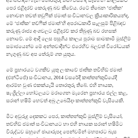
අන්තවාදීන් ගැන තොරතුරු තමා විසින්ද සෑහෙන කාලයකට
පෙර එළිදරව් කෙරුණු බව කීවේය. රටේ තිබෙන ‘ජාතික’
නොවන තවත් තවුෆික් ජමාත් සංවිධානවල ක්‍රියාකාරිකයන්ද,
මේ ‘ජාතික’ තව්ෆික් ජමාත්’හි අපරාධකාරී සැලසුම් පිළිබඳව
කරුණු රාජ්‍ය අංශවලට එළිදරව් කර තිබුණු බව රහසක්
නොවේ. මේ ආදි ලෙස පසුගිය කාලය පුරාම සාමකාමී මුස්ලිම්
සමාජයෙන්ම මේ අන්තවාදීන්ට එරෙහිව බලවත් විරෝධයක්
නැගුණු බව අප තේරුම් ගත යුතුය.
මේ ප්‍රහාරයට වගකිව යුතු ලංකාවේ ජාතික තවිහිඞ් ජමාත්
(එන්ටීජේ) සංවිධානය, 2014 වසරේදී කාත්තන්කුඩියේදී
ආරම්භ වුණ එකක්යැයි තොරතුරු තිබේ. එහි නායක,
ෂැංග්‍රිල්ලා හෝටලයට මරාගෙන මැරෙන ප්‍රහාරය එල්ල කළ,
සරාන් හෂිමි හෙවත් අබු උබෙයිදා කාත්තන්කුඩි වැසියෙකි.
මීට අවුරුදු දෙකකට පෙර, කාත්තන්කුඩි මුස්ලිම් වැසියෝ,
තව්හිඞ් ජමාත් සංවිධානයට හා එහි නායක සරාන් හෂිමිට
විරුද්ධව ඔහුගේ ඡායාරූපද පෙන්වමින් මහපාරට බැස