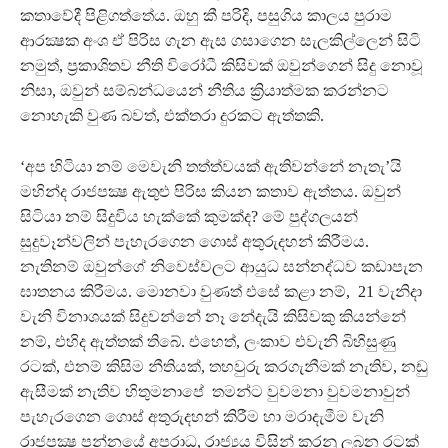
කතාවේදී පිළිගත්තේය. ඔහු කී පරිදි, පසුගිය කාලය පුරාම
ආරක්‍ෂක අංශ ඒ පිරිස ගැන ඇස ගසාගෙන සැලකිල්ලෙන් සිටි
නමුත්, ප්‍රකාශිතව නීති විරෝධී කිසිවක් ඔවුන්ගෙන් සිදු නොවූ
නිසා, ඔවුන් සම්බන්ධයෙන් නීතිය ක්‍රියාත්මක කරන්නට
නොහැකි වුණ බවත්, එක්තරා දුරකට ඇත්තකි.
‘අප හිටියා නම් මෙවැනි තත්ත්වයක් ඇතිවන්නේ නැතැ’යි
මහින්ද රාජපක්‍ෂ ඇතුළු පිරිස කියන කතාව ඇත්තය. ඔවුන්
සිටියා නම් සිදුවිය හැක්කේ කුමක්ද? මේ පුද්ගලයන්
සුදුවෑන්වලින් පැහැරගෙන ගොස් අතුරුදහන් කිරීමය.
නැතිනම් ඔවුන්ගේ නිවෙස්වලට ආයුධ සන්නද්ධව කඩාපැන
ඝාතනය කිරීමය. මොනවා වුණත් එසේ කළා නම්, 21 වැනිදා
වැනි විනාශයක් සිදුවන්නේ නෑ නේදැයි කිසිවකු කියන්නේ
නම්, එහිද ඇත්තක් තිබේ. එහෙත්, ලංකාව එවැනි බිහිසුණු
රටක්, එනම් කිසිම නීතියක්, තහවුරු කරගැනීමක් නැතිව, නඩු
ඇසීමක් නැතිව හිතුමනාපේ තමන්ට වුවමනා වුවමනාවුන්
පැහැරගෙන ගොස් අතුරුදහන් කිරීම හා මරාදැමීම වැනි
රාජපක්‍ෂ පන්නයේ අපරාධ, රාජ්‍යය විසින් කරනු ලබන රටක්