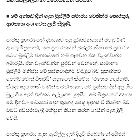
කනස්සල්ලෙන් හා විරෝධයෙන් සිටියහ.
■ මේ අන්තවාදීන් ගැන මුස්ලිම් සමාජය වෙතින්ම තොරතුරු
ආරක්‍ෂක අංශ වෙත ලැබී තිබුණි.
පාස්කු ප්‍රහාරයෙන් දවසකට පසු දූරකථනයෙන් මනුවර්ණ
ඇමතූ මිත්‍රයෙක්, ‘මේ ප්‍රහාරකයන් මුස්ලිම් නිසා මේ ප්‍රහාරය
සමග මුස්ලිම් ජනතාවගේ නම ගෑවෙන එක වළක්වන්න
අමාරුයි. ඒක වළක්වන්න පුළුවන් වෙන්නේ, සාමාන්‍ය
මුස්ලිම් මිනිස්සු මේ ත්‍රස්තවාදීන්ට විරුද්ධ බව ප්‍රකාශිතව
පෙන්වුවොත් විතරයි’ යනුවෙන් කීවේය. ‘එහෙම නැත්නම්,
කීදෙනකුට හානි වුණත් කමක් නැහැ, මේ ත්‍රස්තවාදීන් අල ගිය
මුල ගිය තැන් එක්කම අල්ලාගත යුතුයි.’ මේ මිත්‍රයාගේ අදහස
මේ දිනවල බොහෝ දෙනකුගේද පොදු අදහස වී තිබෙන බව
විවිධ අවස්ථාවලදී මිනිසුන් කියන කරන දෙයින් පැහැදිලි
වෙයි.
පාස්කු ප්‍රහාරය ගැන ඇඟිල්ල දැන් දිගුවී තිබෙන්නේ අයිඑස්