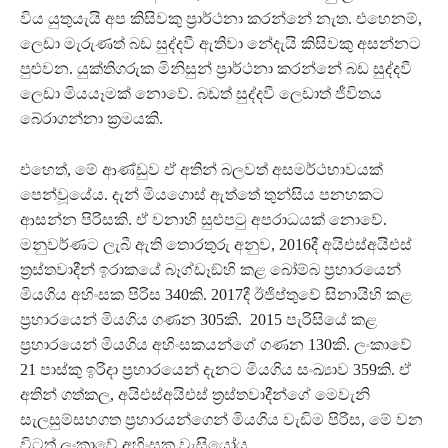
විය යුතුයැයි අප කිසිවකු ප්‍රාර්ථනා කරන්නේ නැත. එහෙනම්,
ලෙඩා මැරුණත් බඩ සුද්දවී ඇතිවා නේදැයි කිසිවකු අසන්නට
පුළුවන. යුක්තිගරුක මිනිසුන් ප්‍රාර්ථනා කරන්නේ බඩ සුද්දවී
ලෙඩා මියයෑමක් නොවේ. බඩත් සුද්දවී ලෙඩාත් ජීවිතය
බේරාගන්නා ක්‍රමයකි.
එහෙත්, මේ ආණ්ඩුව ඒ අතින් බලවත් අසමර්ථභාවයක්
පෙන්වූයේය. දැන් මියගොස් ඇත්තේ තුන්සිය පනහකට
ආසන්න පිරිසකි. ඒ වනාහි සුළුපටු අපරාධයක් නොවේ.
මනුවර්ණට ලැබී ඇති තොරතුරු අනුව, 2016දී අයිඑස්අයිඑස්
ත්‍රස්තවාදීන් ඉරාකයේ බෑග්ඩෑඞ්හි කළ බෝම්බ ප්‍රහාරයෙන්
මියගිය අහිංසක පිරිස 340කි. 2017දී ඊජිප්තුවේ සිනායිහි කළ
ප්‍රහාරයෙන් මියගිය ගණන 305කි. 2015 පැරිසියේ කළ
ප්‍රහාරයෙන් මියගිය අහිංසකයන්ගේ ගණන 130කි. ලංකාවේ
21 පාස්කු ඉරිදා ප්‍රහාරයෙන් දැනට මියගිය සංඛ්‍යාව 359කි. ඒ
අතින් ගත්කල, අයිඑස්අයිඑස් ත්‍රස්තවාදීන්ගේ මෙවැනි
සැලසුම්සහගත ප්‍රහාරයන්ගෙන් මියගිය වැඩිම පිරිස, මේ වන
විටත් ලංකාවේ අහිංසක වැසියෝය.