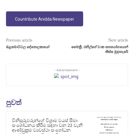
Countribute Anidda Newspaper
Previous article
Next article
ඔළමොට්ටල දේශපාලකයෝ
මෛත්‍රී, රනිල්ගේ වංක සහයෝගයෙන්
තිස්ස මුදාහැරේ
- Advertisement -
පුවත්
විනිසුරුවරුන්ගේ විශ්‍රාම වයස් සීමා
සංශෝධනය කිරීම සඳහා වන 22 වැනි
ආණ්ඩුක්‍රම ව්‍යවස්ථා සංශෝධන