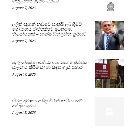
කෙටුම්පත ගැසට් කෙරේ
August 7, 2026
ලලිත්-කූගන් නඩුවේ සාක්ෂි ලබාදීමට
ගෝඨාභය රාජපක්ෂට අධිකරණ
නියෝගයක් – සාක්ෂි ඔන්ලයින් ක්‍රමයට
August 7, 2026
පල්ලන්සේන බන්ධනාගාරයේ තත්ත්වය
පාලනය කිරීම සඳහා කඳුළු ගෑස් ප්‍රහාර
August 7, 2026
හිටපු අමාත්‍ය අකිල විරාජ් කාරියවසම්
අත්අඩංගුවට
August 5, 2026