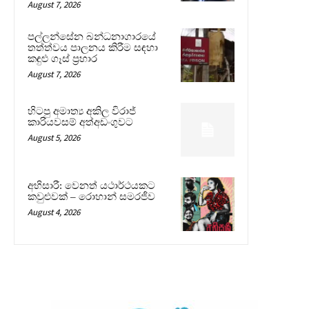
August 7, 2026
පල්ලන්සේන බන්ධනාගාරයේ
තත්ත්වය පාලනය කිරීම සඳහා
කඳුළු ගෑස් ප්‍රහාර
August 7, 2026
හිටපු අමාත්‍ය අකිල විරාජ්
කාරියවසම් අත්අඩංගුවට
August 5, 2026
අභිසාරී: වෙනත් යථාර්ථයකට
කවුළුවක් – රොහාන් සමරජීව
August 4, 2026