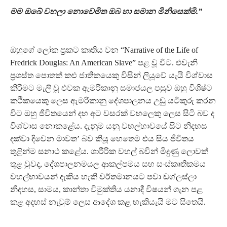
මම ඔබේ වහලා නොවෙමිත ඔබ හා සමාන මිනිසෙක්මි.”
ඔහුගේ ලෝක ප්‍රකට කෘතිය වන “Narrative of the Life of
Fredrick Douglas: An American Slave” පළ වූ විට. එවැනි
ප්‍රශස්ත පොතක් කළු ජාතිකයෙකු විසින් ලියූවේ යැයි විශ්වාස
කිරීමට මැලි වූ එවක ඇමරිකානු සමාජයල පසුව ඔහු විශිෂ්ට
කථිකයෙකු ලෙස ඇමරිකානු දේශපාලනය උඩු යටිකුරු කරන
විට ඔහු ජීවිතයෙන් දහ අට වසරක් වහලෙකු ලෙස සිටි බව ද
විශ්වාස නොකළේය. දැනුම යනු වහල්භාවයේ සිට නිදහස
දක්වා දිවෙන මාවත’ බව කියූ හෙතෙම එය සිය ජීවිතය
තුළින්ම සනාථ කළේය. ශාරීරික වහල් බවින් මිදුණු ලොවක්
තුළ වුවද, දේශපාලනමයල ආකල්පමය සහ සංස්කෘතිකමය
වහල්භාවයන් දැකිය හැකි වර්තමානයට පවා ඩග්ලස්ලා
නිදහස, සාමය, කාන්තා විමුක්තිය යනාදී විෂයන් ගැන පළ
කළ අදහස් නැවුම් ලෙස ආදේශ කළ හැකියැයි මට සිතෙයි.