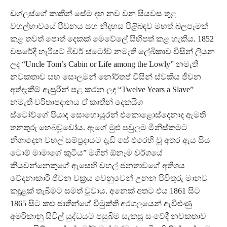
ඩග්ලස්ගේ කෘතීන් සේම දහ නව වන සියවස තුළ
වහල්භාවයේ පීඩනය සහ නිදහස පිළිබඳව මහත් බලපෑමක්
කළ තවත් පොත් දෙකක් මෙවේලේ සිහිපත් කළ හැකිය. 1852
වසරේදී හැරියට් බීචර් ස්ටෝව් නමැති ලේඛිකාව විසින් ලියන
ලද “Uncle Tom’s Cabin or Life among the Lowly” නමැති
නවකතාව සහ සොලමන් නෝර්තප් විසින් ස්වකීය ජීවන
අත්දැකීම් ඇසුරින් පළ කරන ලද “Twelve Years a Slave”
නමැති චරිතාපදානය ඒ කෘතීන් දෙකයිග
ස්ටෝව්ගේ පියාද සොහොයුරන් එකොළොස්දෙනාද ඇමති
තනතුරු හෙබවූවෝය. ඇගේ මුළු පවුලම මිනිස්කමට
නිගාදෙන වහල් සම්ප්‍රදායට දැඩි සේ එරෙහි වූ අතර ඇය සිය
ටොම් මාමාගේ කුටිය” මගින් ඕනෑම වර්ගයේ
කියවන්නෙකුගේ ඇසෙහි වහල් ජනතාවගේ අතිශය
වේදනාකාරී ජීවන චක්‍රය වෙනුවෙන් උනන පිවිතුරු මානව
කඳුළක් තැබීමට සමත් වූවාය. අනෙක් අතට එය 1861 සිට
1865 සිට කළු ජාතීන්ගේ විමුක්ති අරගලයෙන් ඇවිළුණු
අමරිකානු සිවිල් යුද්ධයට පසුබිම සැකසූ සංවේදී නවකතාව