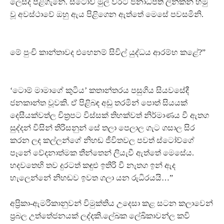
ලෙසද පිළිගැනේ. ස්ටෝව් මුල් වරට ජනාධිපති ලින්කන් හමු
වූ අවස්ථාවේ ඔහු ඇය පිළිගෙන ඇත්තේ මෙසේ පවසමිනි.
මේ පුංචි කාන්තාවද එහෙනම් සිවිල් යුද්ධය ආරම්භ කළේ?”
‘ටොම් මාමාගේ කුටිය’ කතාන්තරය පසුගිය සියවසේදී
ජනකාන්ත වූවකි. ඒ පිළිබඳ අඩු තරමින් පොත් සියයක්
දෙසීයක්වත්ල චිත්‍රපට විස්සක් තිහක්වත් නිර්මාණය වී ඇතග
සුද්දන් විසින් තිරිසනුන් සේ තලා පෙලාල ගැට ගසාල සිර
කරන ලද කල්ලන්ගේ නිහඬ ජීවිතවල පවත් ස්ටෝව්ගේ
පෑනේ වේදනාත්මක තීන්තෙන් ලියැවී ඇත්තේ මෙසේය.
හදවතෙහි තව දුරටත් කඳුළු ඉතිරි වී නැතග ඉන් ඇද
හැලෙන්නේ නිහඬව ඉවත ගලා යන රුධිරයයි…”
අප්‍රිකා-ඇමරිකානුවන් විමුක්තිය උදෙසා කළ සටන කලාවෙන්
ප්‍රබල උත්තේජනයක් ලද්දකි.ලේඛක ලේඛිකාවන්ල කවි