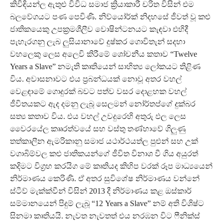
කිවිඳියන්ල ඇතුළු විවිධ සමාජ ක්‍රියාකාරී චරිත විසින් එම
බලවේගයට පණ පෙවිණි. නිව්යෝර්ක් නිදහසේ ජීවත් වූ කළු
ජාතිකයෙකු උපක්‍රමශීලීව වොෂින්ටනයට කැඳවා එහිදී
පැහැරගනු ලැබ ලුසියානාවේ දුෂ්කර ගොවිතැන් සදහා
වහලෙකු ලෙස අලෙවි කිරීමේ ශෝචනීය කතාව “Twelve
Years a Slave” නමැති කෘතියෙන් සාහිත්‍ය ලෝකයට තිළිණ
විය. අවාසනාවට එය ප්‍රබන්ධයක් නොවූ අතර වහල්
වෙළඳාමේ ගොදුරක් බවට පත්ව වසර දොළහක වහල්
ජීවිතයකට ඇද දමනු ලැබූ සෙලමන් නෝර්තප්ගේ දුක්බර
සත්‍ය කතාව විය. එය වහල් උවදුරෙහි අතුරු ඵල ලෙස
වෛරයේල කෘෘරත්වයේ සහ වස්තු තණ්හාවේ ගිලුණු
තත්කාලීන ඇමරිකානු සමාජ යථාර්ථයත්ල පුළුන් සහ උක්
වගාබිම්වල කළු ජාතිකයන්ගේ ජීවිත විනාශ වී ගිය අයුරත්
කදිමට විග්‍රහ කරයිග මේ කෘතියද කිහිප වරක් රූප මාධ්‍යයෙන්
නිර්මාණය කෙරිණි. ඒ අතර සුවිශේෂ නිර්මාණය වන්නේ
ස්ටීව් මැක්ක්වීන් විසින් 2013 දී නිර්මාණය කළ ඔස්කාර්
සම්මානයෙන් පිදුම් ලැබූ “12 Years a Slave” නම් අති විශිෂ්ට
සිනමා කෘතියයි. නැවත නැවතත් එය නරඹන විට ෆීනික්ස්