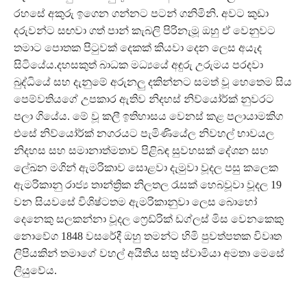
රහසේ අකුරු ඉගෙන ගන්නට පටන් ගනිමිනි. අවට කුඩා
දරුවන්ට සඟවා ගත් පාන් කැබලි පිරිනැමූ ඔහු ඒ වෙනුවට
තමාට පොතක පිටුවක් දෙකක් කියවා දෙන ලෙස අයැද
සිටියේය.දහසකුත් බාධක මධ්‍යයේ අඳුරු උරුමය පරදවා
බුද්ධියේ සහ දැනුමේ අරුනලු දකින්නට සමත් වූ හෙතෙම සිය
පෙම්වතියගේ උපකාර ඇතිව නිදහස් නිව්යෝර්ක් නුවරට
පලා ගියේය. මේ වූ කලී ඉතිහාසය වෙනස් කළ පලායාමකිග
එසේ නිව්යෝර්ක් නගරයට පැමිණියේල නිවහල් භාවයල
නිදහස සහ සමානාත්මතාව පිළිබඳ සුවහසක් දේශන සහ
ලේඛන මගින් ඇමරිකාව සොළවා දැමුවා වූදල පසු කලෙක
ඇමරිකානු රාජ්‍ය තාන්ත්‍රික නිලතල රැසක් හෙබවූවා වූදල 19
වන සියවසේ විශිෂ්ටතම ඇමරිකානුවා ලෙස බොහෝ
දෙනෙකු සලකන්නා වූදල ෆ්‍රෙඩ්රික් ඩග්ලස් මිස වෙනකෙකු
නොවේග 1848 වසරේදී ඔහු තමන්ට හිමි පුවත්පතක විවෘත
ලිපියකින් තමාගේ වහල් අයිතිය සතු ස්වාමියා අමතා මෙසේ
ලියුවේය.