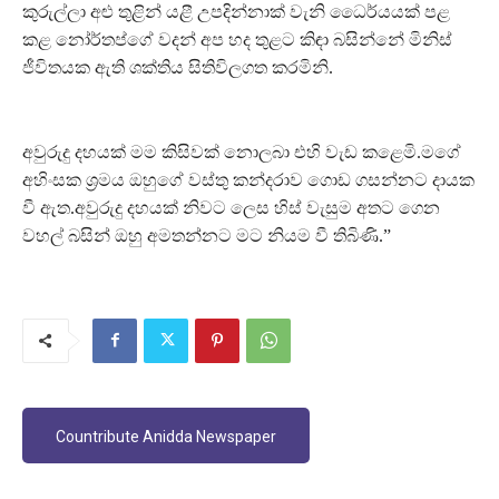
කුරුල්ලා අළු තුළින් යළී උපදින්නාක් වැනි ධෛර්යයක් පළ
කළ නෝර්තප්ගේ වදන් අප හද තුළට කිඳා බසින්නේ මිනිස්
ජීවිතයක ඇති ශක්තිය සිතිවිලගත කරමිනි.
අවුරුදු දහයක් මම කිසිවක් නොලබා එහි වැඩ කළෙමි.මගේ
අහිංසක ශ්‍රමය ඔහුගේ වස්තු කන්දරාව ගොඩ ගසන්නට දායක
වී ඇත.අවුරුදු දහයක් නිවට ලෙස හිස් වැසුම අතට ගෙන
වහල් බසින් ඔහු අමතන්නට මට නියම වී තිබිණි.”
Countribute Anidda Newspaper