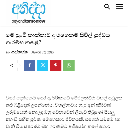
මේ පුංචි කාන්තාව ද එහෙනම් සිවිල් යුද්ධය
ආරම්භ කළේ?
March 10, 2019
By
සංස්කාරක
වසර දෙසීයකට පෙර ඇමරිකාවේ මේරිලන්ඩ්හි වහල් පවුලක
කළු බිළිඳෙක් උපන්නේය. වහල්භාවය හැර අන් කිසිවක්
උරුමයෙන් නොලද ඔහු වෙනුවෙන් ලියැවී තිබුණේ සියලු
තහංචි සහිත පූර්ණ මෙහෙකාර ජීවිතයකි. එහෙත් යම්තම් දහ
වැනි විය සපුරත්ම ඔහු ඉරණමට අභියෝග කළේ හොර