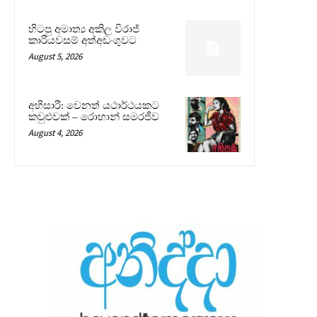
හිටපු අමාත්‍ය අකිල විරාජ්
කාරියවසම් අත්අඩංගුවට
August 5, 2026
අභිසාරී: වෙනත් යථාර්ථයකට
කවුළුවක් – රොහාන් සමරජීව
August 4, 2026