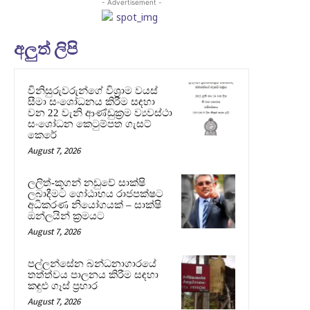
- Advertisement -
අලුත් ලිපි
විනිසුරුවරුන්ගේ විශ්‍රාම වයස්
සීමා සංශෝධනය කිරීම සඳහා
වන 22 වැනි ආණ්ඩුක්‍රම ව්‍යවස්ථා
සංශෝධන කෙටුම්පත ගැසට්
කෙරේ
August 7, 2026
ලලිත්-කූගන් නඩුවේ සාක්ෂි
ලබාදීමට ගෝඨාභය රාජපක්ෂට
අධිකරණ නියෝගයක් – සාක්ෂි
ඔන්ලයින් ක්‍රමයට
August 7, 2026
පල්ලන්සේන බන්ධනාගාරයේ
තත්ත්වය පාලනය කිරීම සඳහා
කඳුළු ගෑස් ප්‍රහාර
August 7, 2026