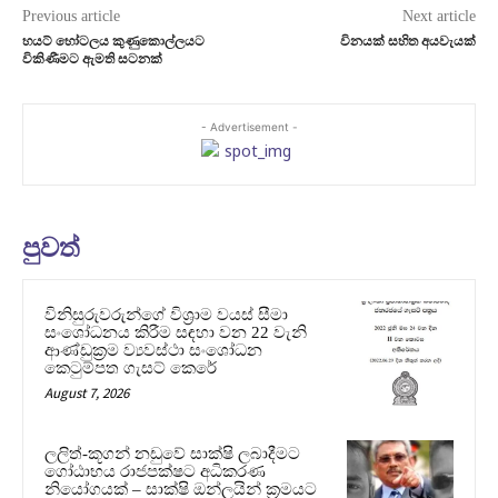
Previous article
Next article
හයට් හෝටලය කුණුකොල්ලයට
විනයක් සහිත අයවැයක්
විකිණීමට ඇමති සටනක්
- Advertisement -
පුවත්
විනිසුරුවරුන්ගේ විශ්‍රාම වයස් සීමා
සංශෝධනය කිරීම සඳහා වන 22 වැනි
ආණ්ඩුක්‍රම ව්‍යවස්ථා සංශෝධන
කෙටුම්පත ගැසට් කෙරේ
August 7, 2026
ලලිත්-කූගන් නඩුවේ සාක්ෂි ලබාදීමට
ගෝඨාභය රාජපක්ෂට අධිකරණ
නියෝගයක් – සාක්ෂි ඔන්ලයින් ක්‍රමයට