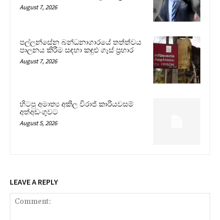
August 7, 2026
පල්ලන්සේන බන්ධනාගාරයේ තත්ත්වය
පාලනය කිරීම සඳහා කඳුළු ගෑස් ප්‍රහාර
August 7, 2026
හිටපු අමාත්‍ය අකිල විරාජ් කාරියවසම්
අත්අඩංගුවට
August 5, 2026
LEAVE A REPLY