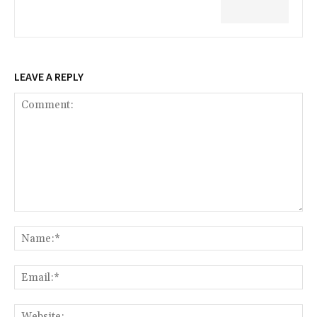
LEAVE A REPLY
Comment:
Na
Ema
Web