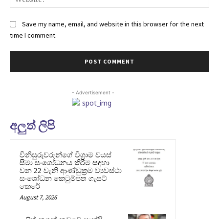
Save my name, email, and website in this browser for the next
time I comment.
- Advertisement -
අලුත් ලිපි
විනිසුරුවරුන්ගේ විශ්‍රාම වයස්
සීමා සංශෝධනය කිරීම සඳහා
වන 22 වැනි ආණ්ඩුක්‍රම ව්‍යවස්ථා
සංශෝධන කෙටුම්පත ගැසට්
කෙරේ
August 7, 2026