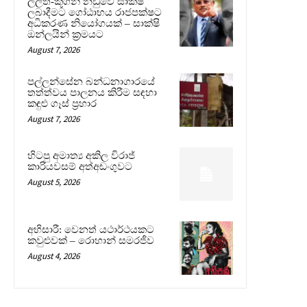
ලලිත්-කූගන් නඩුවේ සාක්ෂි
ලබාදීමට ගෝඨාභය රාජපක්ෂට
අධිකරණ නියෝගයක් – සාක්ෂි
ඔන්ලයින් ක්‍රමයට
August 7, 2026
පල්ලන්සේන බන්ධනාගාරයේ
තත්ත්වය පාලනය කිරීම සඳහා
කඳුළු ගෑස් ප්‍රහාර
August 7, 2026
හිටපු අමාත්‍ය අකිල විරාජ්
කාරියවසම් අත්අඩංගුවට
August 5, 2026
අභිසාරී: වෙනත් යථාර්ථයකට
කවුළුවක් – රොහාන් සමරජීව
August 4, 2026