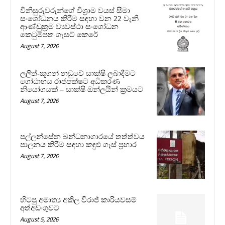
විනිසුරුවරුන්ගේ විශ්‍රාම වයස් සීමා
සංශෝධනය කිරීම සඳහා වන 22 වැනි
ආණ්ඩුක්‍රම ව්‍යවස්ථා සංශෝධන
කෙටුම්පත ගැසට් කෙරේ
August 7, 2026
ලලිත්-කූගන් නඩුවේ සාක්ෂි ලබාදීමට
ගෝඨාභය රාජපක්ෂට අධිකරණ
නියෝගයක් – සාක්ෂි ඔන්ලයින් ක්‍රමයට
August 7, 2026
පල්ලන්සේන බන්ධනාගාරයේ තත්ත්වය
පාලනය කිරීම සඳහා කඳුළු ගෑස් ප්‍රහාර
August 7, 2026
හිටපු අමාත්‍ය අකිල විරාජ් කාරියවසම්
අත්අඩංගුවට
August 5, 2026