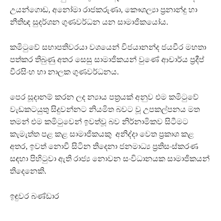
උයන්ගොඩ, අනෝමා රාජකරුණා, කෞශල්‍යා ප්‍රනාන්දු හා
නීතිඥ සුදර්ශන ගුණවර්ධන යන සාමාජිකයෝය.
කමිටුවේ සභාපතිවරයා වශයෙන් විජයානන්ද ජයවීර මහතා
පත්කර තිබුණු අතර සෙසු සාමාජිකයන් වුණේ ආචාර්ය ප්‍රදීප්
වීරසිංහ හා නාලක ගුණවර්ධනය.
පෙර සූදානම් කරන ලද න්‍යාය පත්‍රයක් අනුව එම කමිටුවේ
වැඩකටයුතු සිදුවන්නට නියමිත බවට වූ උපකල්පනය මත
තමන් එම කමිටුවෙන් ඉවත්වූ බව නිර්නාමිකව සිටීමට
කැමැත්ත පළ කළ සාමාජිකයකු අනිද්දා වෙත ප්‍රකාශ කළ
අතර, ඉවත් නොවී සිටින තිදෙනා ජනමාධ්‍ය ප්‍රතිසංස්කරණ
සඳහා පිහිටුවා ඇති රාජ්‍ය නොවන සංවිධානයක සාමාජිකයන්
තිදෙනෙකි.
ඉඳුවර බණ්ඩාර