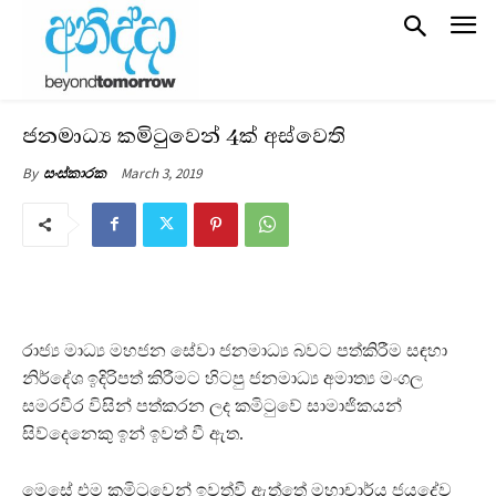
ජනමාධ්‍ය කමිටුවෙන් 4ක් අස්වෙති
March 3, 2019
By
සංස්කාරක
රාජ්‍ය මාධ්‍ය මහජන සේවා ජනමාධ්‍ය බවට පත්කිරීම සඳහා
නිර්දේශ ඉදිරිපත් කිරීමට හිටපු ජනමාධ්‍ය අමාත්‍ය මංගල
සමරවීර විසින් පත්කරන ලද කමිටුවේ සාමාජිකයන්
සිව්දෙනෙකු ඉන් ඉවත් වී ඇත.
මෙසේ එම කමිටුවෙන් ඉවත්වී ඇත්තේ මහාචාර්ය ජයදේව