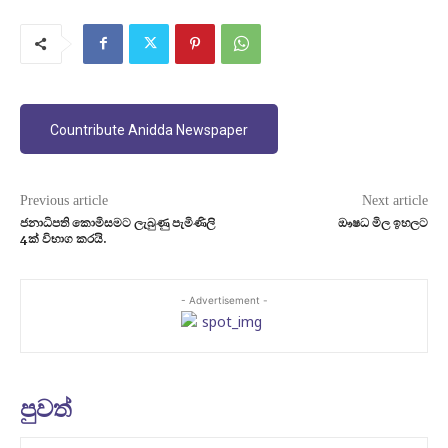
Countribute Anidda Newspaper
Previous article
Next article
ජනාධිපති කොමිසමට ලැබුණු පැමිණිලි
ඖෂධ මිල ඉහලට
4ක් විභාග කරයි.
- Advertisement -
පුවත්