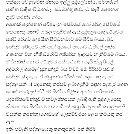
පක්ෂය වෙනුවෙන් ඡන්දය ඉල්ලු පුද්ගලයින්ය. සමහරුන්
ජාතික වාදී සංවිධානවල සම්මන්ත්‍රණවලට කැපී පෙනෙන
උදව් කරන්නෝය.
අනෙක් පැත්තෙන් පරිපාලන සේවයේ හෝ රේගු සේවයේ
කෙනෙකු නොවී හමුදා පසුබිමක් ඇති පුද්ගලයෙකු රේගුවට
පත්වී රේගුව දෙපයින් සිටවනවාට මේ පිරිස බයය. ඊට
හේතුව රේගුවේ බොහෝ අයගේ මසකට රුපියල් ලක්ෂ
ගණනක් වන නීති විරෝධී අතිරේක ආදායම් නැතිවීමේ බියය.
ඒ විතරක් නොව රේගුවට පත් කරනවා යැයි කියූ රියල්
අද්මිරාල් ශ්‍යාමල් ප්‍රනාන්දුට බිය වීමට මේ පිරිසට තවත්
හේතුවක් ද ඇත. ඒ ඔහු තරුණයින් පස් දෙනෙකු ඇතුළු
පුද්ගලයන් 11 දෙනෙකු කප්පම් ලබාගැනීම සඳහා පැහැර ගෙන
ගොස් අතුරුදන් කිරීමේ සිද්ධිය පිළිබඳ අපරාධ පරීක්‍ෂණ
දෙපාර්තමේන්තුවට කටඋත්තරයක් ලබාදී ඇති පුද්ගලයෙකු
නිසාය. එම සිද්ධිය වන අවධියේ ඔහු හිටපු නාවික හමුදාපති
වසන්ත කරන්නාගොඩගේ ලේකම්වරයා ලෙස කටයුතු කර
ඇත..
ඉතිං එවැනි පුද්ගලයෙකු තනතුරකට පත් කිරීම