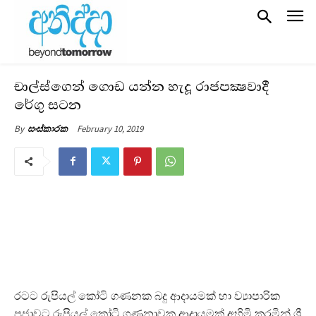
චාල්ස්ගෙන් ගොඩ යන්න හැදූ රාජපක්‍ෂවාදී
රේගු සටන
February 10, 2019
By
සංස්කාරක
රටට රුපියල් කෝටි ගණනක බදු ආදායමක් හා ව්‍යාපාරික
ප්‍රජාවට රුපියල් කෝටි ගණනාවක ආදායමක් අහිමි කරමින් ශ්‍රී