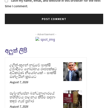
Save my name, email, and website in this browser for the next
time I comment.
- Advertisement -
අලුත් ලිපි
ලලිත්-කූගන් නඩුවේ සාක්ෂි
ලබාදීමට ගෝඨාභය රාජපක්ෂට
අධිකරණ නියෝගයක් – සාක්ෂි
ඔන්ලයින් ක්‍රමයට
August 7, 2026
පල්ලන්සේන බන්ධනාගාරයේ
තත්ත්වය පාලනය කිරීම සඳහා
කඳුළු ගෑස් ප්‍රහාර
August 7, 2026