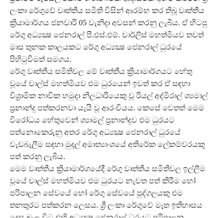
ලංකා රේගුවේ වෘත්තීය සමිති විසින් ආරම්භ කර තිබූ වෘත්තීය
ක්‍රියාමාර්ගය ජනවාරි 05 වැනිදා අවසන් කරනු ලැබීය. ඒ හිටපු
රේගු අධ්‍යක්‍ෂ ජෙනරාල් පී.එස්.එම්. චාර්ලිස් මහත්මියව තවත්
මාස තුනක කාලයකට රේගු අධ්‍යක්‍ෂ ජෙනරාල් ධුරයේ
පිහිටුවීමත් සමගය.
රේගු වෘත්තීය සමිතිවල මේ වෘත්තීය ක්‍රියාමාර්ගයට හේතු
වූයේ චාල්ස් මහත්මියව එම ධුරයෙන් ඉවත් කර ඒ සඳහා
විශ්‍රාමික නාවික හමුදා නිලධාරියෙකු වූ රියල් අද්මිරාල් ශ්‍යමාල්
ප්‍රනාන්දු පත්කරනවා යැයි වූ ආරංචියය. කෙසේ වෙතත් මෙම
විරෝධය හේතුවෙන් ශ්‍යාමල් ප්‍රනාන්දුව එම ධුරයට
පත්නොකෙරුනු අතර රේගු අධ්‍යක්‍ෂ ජෙනරාල් ධුරයේ
වැඩබැලීම සඳහා මුදල් අමාත්‍යාංශයේ අතිරේක ලේකම්වරයකු
පත් කරනු ලැබීය.
මෙම වෘත්තීය ක්‍රියාමාර්ගයේදී රේගු වෘත්තීය සමිතිවල ඉල්ලීම
වූයේ චාල්ස් මහත්මියව එම ධුරයට නැවත පත් කිරීම හෝ
පරිපාලන සේවයේ හෝ රේගු සේවයේ පුද්ගලයකු එම
තනතුරට පත්කරන ලෙසය. ශ්‍රී ලංකා රේගුවේ මෑත ඉතිහාසය
දෙස බැලු විට එහි අධ්‍යක්‍ෂ ජෙනරාල් ධුරයට පරිපාලන