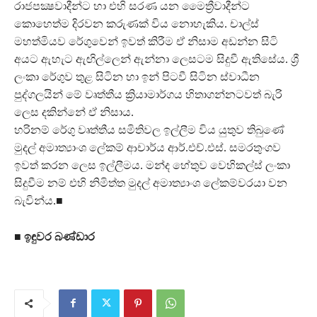
රාජපක්‍ෂවාදීන්ට හා එහි සරණ යන මෛත්‍රීවාදීන්ට
කොහෙත්ම දිරවන කරුණක් විය නොහැකිය. චාල්ස්
මහත්මියව රේගුවෙන් ඉවත් කිරීම ඒ නිසාම අඩන්න සිටි
අයට ඇහැට ඇඟිල්ලෙන් ඇන්නා ලෙසටම සිදුවී ඇතිසේය. ශ්‍රී
ලංකා රේගුව තුළ සිටින හා ඉන් පිටවී සිටින ස්වාධීන
පුද්ගලයින් මේ වෘත්තීය ක්‍රියාමාර්ගය හිතාගන්නටවත් බැරි
ලෙස දකින්නේ ඒ නිසාය.
හරිනම් රේගු වෘත්තීය සමිතිවල ඉල්ලීම විය යුතුව තිබුණේ
මුදල් අමාත්‍යාංශ ලේකම් ආචාර්ය ආර්.එච්.එස්. සමරතුංගව
ඉවත් කරන ලෙස ඉල්ලීමය. මන්ද හේතුව වෙහිකල්ස් ලංකා
සිදුවීම නම් එහි නිමිත්ත මුදල් අමාත්‍යාංශ ලේකම්වරයා වන
බැවින්ය.■
■ ඉඳුවර බණ්ඩාර