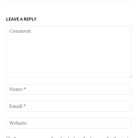
LEAVE A REPLY
Comment:
Na
Ema
Web