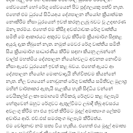
සේවයෙන් හෝ රේගු සේවයෙන් පිට පුද්ගලයකු පත්වී නැත.
එහෙත් එම ධුරයේ සිටියඅය දේශපාලන නියෝග ක්‍රියාත්මක
නොකිරීම නිසා ධුරයෙන් ඉවත් කරනු ලැබූ බවට වූ උදාහරණ
ඕනෑ තරම්ය. එහෙත් එම කිසිදු අවස්ථාවක රේගු වෘත්තීය
සමිති මේ ආකාරයට අකුරට වැඩ කිරීමේ ක්‍රියාමාර්ග සිදුකළ
අයුරු දැක තිබුනේ නැත. නමුත් මෙවර රේගු වෘත්තීය සමිති
සිය ක්‍රියාමාර්ග සාධාරණීය කිරීම සඳහා කියනු ලබන්නේ
චාල්ස් මහත්මිය දේශපාලන නියෝගවලට අවනත නොවීම
නිසා ඇයව ධුරයෙන් ඉවත් කළ බවය. එහෙත් ඇයට ආ
දේශපාලන නියෝග මොනවාදැයි නිශ්චිතවම කියන්නේ
නැත. නිල වශයෙන් නොවුනත් රේගු වෘත්තීය සමිතිවල මුලාශ්‍ර
මඟින් වාර්තාකර ඇතැයි සැලකිය හැකි සිද්ධිය වන්නේ
වෙයිකල්ස් ලංකා සමාගමේ හිමිකරු රේගුවට කළ බලපෑම්
හේතුවෙන් ඔහුට රේගුවට ඇතුල්වීමට ලබාදී තිබූ අවසරය
අවලංගු කිරීම හා එය ඉවත් කිරීමට මුදල් අමාත්‍යාංශ ලේකම්
අචාර්ය ආර්. එච්.එස් සමරතුංග බලපෑම් කිරීමත්ය.
එම චෝදනාව නම් සත්‍ය විය හැකිය. එහෙත් එය මුදල් අමාත්‍ය