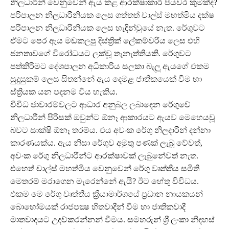
නිලධාරීන් වෙනුවෙන් ඇය කළ ආරක්ෂාකාරී පියවර කුමක්ද?
පරිපාලන නිලධාරීනියක ලෙස ගත්තත් චාල්ස් මහත්මිය දක්ෂ
පරිපාලන නිලධාරිනියක ලෙස හැඳින්වුයේ නැත. රේගුවට
ඒමට පෙර ඇය මඩකලපු දිස්ත්‍රික් ලේකම්වරිය ලෙස එහි
ජනතාවගේ විරෝධයට ලක්වූ තැනැත්තියකි. රේගුවට
පත්කිරීමට දේශපාලන අධිකාරිය සලකා බැලූ ඇයගේ එකම
සුදුසුකම් ලෙස සිතන්නේ ඇය දෙමළ ජාතිකයෙක් වීම හා
ස්ත්‍රියක යන පදනම විය හැකිය.
විවිධ ජාවාරම්වලට ආධාර අනුබල ලබාදෙන රේගුවේ
නිලධාරීන් පිරිසක් ඔවුන්ට ඕනෑ ආකාරයට ඇයව මෙහෙයවූ
බවට සාක්ෂි ඕනෑ තරම්ය. එය අවංක රේගු නිලදාරීන් දන්නා
කාරණයක්ය. ඇය නිසා රේගුව අමුතු පණක් ලැබූ වේවත්,
අවංක රේගු නිලධාරීන්ට ආරක්ෂාවක් ලැබුනේවත් නැත.
එහෙත් චාල්ස් මහත්මිය වෙනුවෙන් රේගු වෘත්තීය සමිති
මෙතරම් මරාගෙන මැරෙන්නේ ඇයි? ඊට හේතු විවිධය.
එකම මෙ රේගු වෘත්තීය ක්‍රියාමාර්ගයේ ප්‍රධාන නායකයන්
බොහෝමයක් රාජපක්‍ෂ හිතවාදීන් වීම හා ජාතිකවාදී
මාතවාදයට උදව්කරන්නන් වීමය. සමහරුන් ශ්‍රී ලංකා නිදහස්