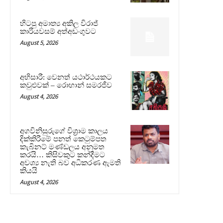
හිටපු අමාත්‍ය අකිල විරාජ්
කාරියවසම් අත්අඩංගුවට
August 5, 2026
අභිසාරී: වෙනත් යථාර්ථයකට
කවුළුවක් – රොහාන් සමරජීව
August 4, 2026
අගවිනිසුරුගේ විශ්‍රාම කාලය
දික්කිරීමේ පනත් කෙටුම්පත
කැබිනට් මණ්ඩලය අනුමත
කරයි… කිසිවකුට කන්දීමට
අවශ්‍ය නැති බව අධිකරණ ඇමති
කියයි
August 4, 2026