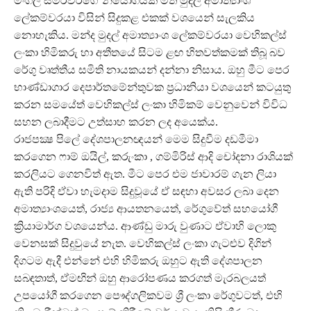
මංගල සමරවීරගේ නියෝගයක් මත මුදල් අමාත්‍යාංශ
ලේකම්වරයා විසින් සිදුකළ එකක් වශයෙන් සැලකිය
නොහැකිය. මන්ද මුදල් අමාත්‍යාංශ ලේකම්වරයා වෙහිකල්ස්
ලංකා හිමිකරු හා අතීතයේ සිටම ළඟ හිතවත්කමක් තිබූ බව
රේගු වෘත්තීය සමිති නායකයන් දන්නා නිසාය. ඔහු මීට පෙර
භාණ්ඩාගාර දෙපාර්තමේන්තුවක ප්‍රධානියා වශයෙන් කටයුතු
කරන සමයේත් වෙහිකල්ස් ලංකා හිමිකම් වෙනුවෙන් විවිධ
සහන ලබාදීමට උත්සාහ කරන ලද අයෙක්ය.
රාජපක්‍ෂ පිලේ දේශපාලනඥයන් මෙම සිදුවීම දඩමීමා
කරගෙන ෆාම් ඔයිල්, කරුංකා , ගම්මිරිස් ආදි චෝදනා රාශියක්
කරලියට ගෙනවිත් ඇත. මීට පෙර එම ජාවාරම් ගැන ලියා
ඇති පරිදි ඒවා හැමදාම සිදුවූයේ ඒ සඳහා අවසර ලබා දෙන
අමාත්‍යාංශයෙත්, රාජ්‍ය ආයතනයෙත්, රේගුවේත් සහයෝගී
ක්‍රියාමාර්ග වශයෙන්ය. ආණ්ඩු මාරු වුණාට ඒවාහි ලොකු
වෙනසක් සිදුවුයේ නැත. වෙහිකල්ස් ලංකා ගැටළුව දිගින්
දිගටම ඇදී එන්නේ එහි හිමිකරු ඔහුට ඇති දේශපාලන
සබඳතාත්, ඒමඟින් ඔහු ආරෝපණය කරගත් මැරබලයත්
උපයෝගී කරගෙන පෞද්ගලිකවම ශ්‍රී ලංකා රේගුවටත්, එහි