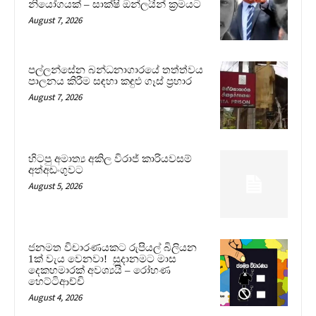
නියෝගයක් – සාක්ෂි ඔන්ලයින් ක්‍රමයට
August 7, 2026
පල්ලන්සේන බන්ධනාගාරයේ තත්ත්වය
පාලනය කිරීම සඳහා කඳුළු ගෑස් ප්‍රහාර
August 7, 2026
හිටපු අමාත්‍ය අකිල විරාජ් කාරියවසම්
අත්අඩංගුවට
August 5, 2026
ජනමත විචාරණයකට රුපියල් බිලියන
1ක් වැය වෙනවා! සූදානමට මාස
දෙකහමාරක් අවශ්‍යයි – රෝහණ
හෙට්ටිආච්චි
August 4, 2026