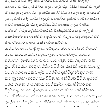
නිලධාරීන්ටත් බලපෑම් කිරීමේ චර්යාවය. නිසි තීරු බදු
නොගෙවා එකලස් කිරීම සඳහා යැයි ඔහු විසින් ගෙන්වා ඇති
නීත්‍යනුකූල නොවන සුඛෝපභෝගී වාහන දේශපාලනඥයන්
ඉහළ රාජ්‍ය නිලධාරීන් ඇතුළු ව්‍යාපාරික ප්‍රජාව භාවිතා කරන
බවට තොරතුරු ඕනෑ තරම්ය. ඊට හොඳම උදාහරණය
වන්නේ හිටපු ශ්‍රේෂ්ඨාධිකරණ විනිසුරුවරයකු වූ අල්ලස්
කොමිෂමේ සභාපතිත්වය දැරූ ජගත් බාලපටබැඳි ඔහුගේ එම
ජාවාරම්කාර වාහනයක් භාවිත කිරීමය.
ඇත්ත වශයෙන්ම ශ්‍රී ලංකා රේගුවට අවශ්‍ය වන්නේ නීතියට
අනුව කටයුතු කරන දේශපාලන නියෝගවලට අවනත
නොවන, දූෂණයට වංචාවට වැට බඳින කොන්ද පණ ඇති
ප්‍රධානියෙක්ය. රේගු වෘත්තීය සමිති අද කෑකෝ ගසන තරම් වූ
එවන් පෞරුෂයක් චාල්ස් මහත්මිය දැක්වීද? රේගුව ගැන
කරුණු දන්නා රේගුව තුළ සිටින හා ඉන්පිටත සිටින අයගේ
මතය නම් නැත යන්නය. වෙහිකල්ස් ලංකා හිමිකරුගේ
සිදුවීම ඇයට පෞද්ගලිකම බලනොපාන්නට එහි හිමිකරුට
එවැනි නියෝගයක් පැන වෙන්නේ නැත. ඇගේ පාලන කාලය
තුළදීම වෙහිකල්ස් ලංකා හිමිකරුගේ තර්ජනයට ලක්වූ රේගු