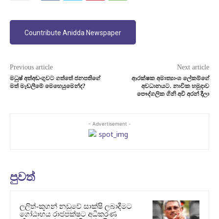
Countribute Anidda Newspaper
Previous article
Next article
මධුෂ් අත්අඩංගුවට ගත්තේ ජනපතිගේ
ආරක්ෂක අමාත්‍යාංශ ලේකම්ගේ
මත් මැඬලීමේ මෙහෙයුමෙන්ද?
අවධානයට. නාවික හමුදාව
පෞද්ගලික ගිනි අවි අරන් දීලා
- Advertisement -
පුවත්
ලලිත්-කූගන් නඩුවේ සාක්ෂි ලබාදීමට
ගෝඨාභය රාජපක්ෂට අධිකරණ