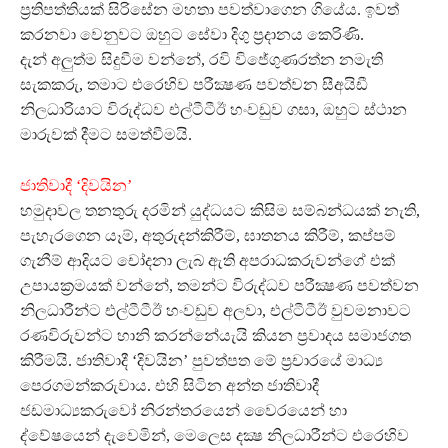
ප්‍රතිපත්තියක් සිරිසේන මහතා පවත්වාගෙන ගියේය. ඉවත්
කරනවා වෙනුවට ඔහුට සේවා දිගු ප්‍රදානය කෙරිණි.
දැන් අලුත්ම සිදුවීම වන්නේ, රවි විජේගුණරත්න නමැති
සැකකරු, තමාට එරෙහිව පරීක්‍ෂණ පවත්වන සීඅයිඩී
නිලධාරියාට විරුද්ධව එල්ටීටීඊ හංවඩුව ගසා, ඔහුට ස්ථාන
මාරුවක් දීමට සමත්වීමයි.
ජාතිවාදී ‘දිවයින’
හමුදාවල තනතුරු දරමින් යුද්ධයට කිසිම සම්බන්ධයක් නැති,
පැහැරගෙන යෑම්, අතුරුදන්කිරීම්, ඝාතනය කිරීම්, කප්පම්
ගැනීම් ආදියට චෝදනා ලැබ ඇති අපරාධකරුවන්ගේ එක්
උපායක්‍රමයක් වන්නේ, තමන්ට විරුද්ධව පරීක්‍ෂණ පවත්වන
නිලධාරීන්ට එල්ටීටීඊ හංවඩුව අලවා, එල්ටීටීඊ වුවමනාවට
රණවිරුවන්ට හානි කරන්නේයැයි කියන ප්‍රවාදය සමාජගත
කිරීමයි. ජාතිවාදී ‘දිවයින’ පුවත්පත මේ ප්‍රචාරයේ මාධ්‍ය
පෙරගමන්කරුවාය. එහි සිටින අන්ත ජාතිවාදී
ජඩමාධ්‍යකරුවෝ නිරන්තරයෙන් වෛරයෙන් හා
ද්වේෂයෙන් දැවෙමින්, මෙලෙස දක්‍ෂ නිලධාරීන්ට එරෙහිව