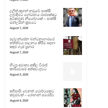
ලලිත්-කූගන් නඩුවේ සාක්ෂි
ලබාදීමට ගෝඨාභය රාජපක්ෂට
අධිකරණ නියෝගයක් – සාක්ෂි
ඔන්ලයින් ක්‍රමයට
August 7, 2026
පල්ලන්සේන බන්ධනාගාරයේ
තත්ත්වය පාලනය කිරීම සඳහා
කඳුළු ගෑස් ප්‍රහාර
August 7, 2026
හිටපු අමාත්‍ය අකිල විරාජ්
කාරියවසම් අත්අඩංගුවට
August 5, 2026
අභිසාරී: වෙනත් යථාර්ථයකට
කවුළුවක් – රොහාන් සමරජීව
August 4, 2026