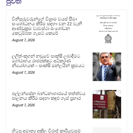
පුවත්
විනිසුරුවරුන්ගේ විශ්‍රාම වයස් සීමා
සංශෝධනය කිරීම සඳහා වන 22 වැනි
ආණ්ඩුක්‍රම ව්‍යවස්ථා සංශෝධන
කෙටුම්පත ගැසට් කෙරේ
August 7, 2026
ලලිත්-කූගන් නඩුවේ සාක්ෂි ලබාදීමට
ගෝඨාභය රාජපක්ෂට අධිකරණ
නියෝගයක් – සාක්ෂි ඔන්ලයින් ක්‍රමයට
August 7, 2026
පල්ලන්සේන බන්ධනාගාරයේ තත්ත්වය
පාලනය කිරීම සඳහා කඳුළු ගෑස් ප්‍රහාර
August 7, 2026
හිටපු අමාත්‍ය අකිල විරාජ් කාරියවසම්