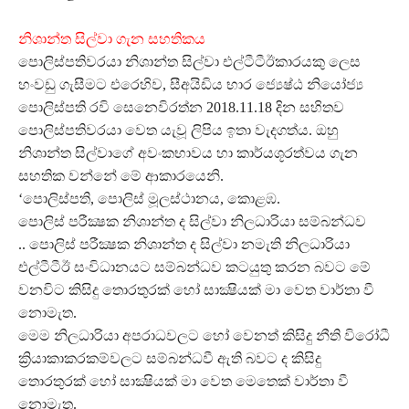
නිශාන්ත සිල්වා ගැන සහතිකය
පොලිස්පතිවරයා නිශාන්ත සිල්වා එල්ටීටීඊකාරයකු ලෙස
හංවඩු ගැසීමට එරෙහිව, සීඅයිඩිය භාර ජ්‍යෙෂ්ඨ නියෝජ්‍ය
පොලිස්පති රවි සෙනෙවිරත්න 2018.11.18 දින සහිතව
පොලිස්පතිවරයා වෙත යැවූ ලිපිය ඉතා වැදගත්ය. ඔහු
නිශාන්ත සිල්වාගේ අවංකභාවය හා කාර්යශූරත්වය ගැන
සහතික වන්නේ මේ ආකාරයෙනි.
‘පොලිස්පති, පොලිස් මූලස්ථානය, කොළඹ.
පොලිස් පරීක්‍ෂක නිශාන්ත ද සිල්වා නිලධාරියා සම්බන්ධව
.. පොලිස් පරීක්‍ෂක නිශාන්ත ද සිල්වා නමැති නිලධාරියා
එල්ටීටීඊ සංවිධානයට සම්බන්ධව කටයුතු කරන බවට මේ
වනවිට කිසිදු තොරතුරක් හෝ සාක්‍ෂියක් මා වෙත වාර්තා වී
නොමැත.
මෙම නිලධාරියා අපරාධවලට හෝ වෙනත් කිසිදු නීති විරෝධී
ක්‍රියාකාකරකම්වලට සම්බන්ධවී ඇති බවට ද කිසිදු
තොරතුරක් හෝ සාක්‍ෂියක් මා වෙත මෙතෙක් වාර්තා වී
නොමැත.