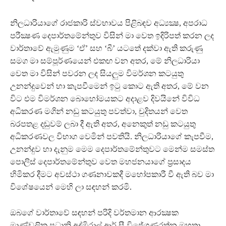
නිලධාරියාගේ රාජකාරි ස්වභාවය පිළිබඳව අධ්‍යක්‍ෂ, අපරාධ
පරීක්‍ෂණ දෙපාර්තමේන්තුව විසින් මා වෙත ඉදිරිපත් කරන ලද
වාර්තාවේ ඇමුණුම ‘ඒ’ සහ ‘බී’ යටතේ දක්වා ඇති කරුණු
සමග මා සම්පූර්ණයෙන් එකඟ වන අතර, මේ නිලධාරියා
වෙත මා විසින් පවරන ලද සියලුම විමර්ශන කටයුතු
උනන්දුවෙන් හා කැපවීමෙන් ඉටු කොට ඇති අතර, මේ වන
විට එම විමර්ශන බොහෝමයකට අදාළව දිවයිනේ විවිධ
අධිකරණ මගින් නඩු කටයුතු පවත්වා, චුදිතයන් වෙත
බරපතළ දඬුවම් ලබා දී ඇති අතර, අනෙකුත් නඩු කටයුතු
අධිකරණවල විභාග වෙමින් පවතියි. නිලධාරියාගේ කැපවීම,
උනන්දුව හා දැනුම මෙම දෙපාර්තමේන්තුවට මෙන්ම සමස්ත
පොලිස් දෙපාර්තමේන්තුව වෙත මහජනයාගේ ප්‍රසාදය
හිමිකර දීමට අවස්ථා ගණනාවකදී මහෝපකාරී වී ඇති බව මා
විශේෂයෙන් මෙහි ලා සඳහන් කරමි.
ඔබගේ වාර්තාවේ සඳහන් පරිදි වර්තමාන ආරක්‍ෂක
මාණ්ඩලික ප්‍රධානි අද්මිරාල් ආර් සී විජේගුණරත්න මහතා