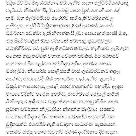
චුදිත රවි විජේගුණරත්න බේරාගැනීම සඳහා එල්ටීටීඊකාරයකු
හැටියට නිශාන්ත සිල්වා හංවඩු ගසනවුන් නොකියන දේ
නම්, ඔහු එල්ටීටීඊයට එරෙහිව කර ඇති විමර්ශනවල
ප්‍රතිඵලය. එල්ටීටීඊ ක්‍රියාකාරකම් 83ක් සම්බන්ධයෙන්
විමර්ශන පවත්වා ඇති නිශාන්ත සිල්වා සොයාගත් සාක්‍ෂි මත,
එම සිදුවීම්වලින් 61ක චුදිතයන් බරපතළ දඬුවම්වලට
යටත්කිරීමට රට පුරා ඇති අධිකරණවලට හැකියාව ලැබී ඇත.
අනෙක් නඩු තවමත් විභාග වෙමින් පවතියි. ඊට අමතරව
යාපනයේ සිවලෝගනාදන් විද්‍යා දැරිය දූෂණය කොට
මරාදැමීම, නියෝජ්‍ය පොලිස්පති වාස් ගුණවර්ධනට අදාළ
අපරාධ, මාධ්‍යවේදී කීත් නොයර් පැහැරගැනීම, ලසන්ත
වික්‍රමතුංග ඝාතනය, උපාලි තෙන්නකෝන්ට පහරදීම ඇතුළු
මාධ්‍යවේදීන්ට එරෙහි අපරාධ, රාජගිරියේ රෝයල් පාර්ක්
මිනීමැරුම ආදි රටේ වැදගත් අපරාධ හා නඩු කිහිපයකම
ප්‍රධාන විමර්ශන නිලධාරියා නිශාන්ත සිල්වාය. සුප්‍රකට
යාපනයේ විද්‍යා දැරිය ඝාතනය සම්බන්ධ නඩුවේදී, එම
චුදිතයන්ට එරෙහිව ඇති චෝදනා සාධාරණ සැකයෙන්
තොරව ඔප්පු කොට ඔවුන්ට මරණ දණ්ඩනය දීම සඳහා