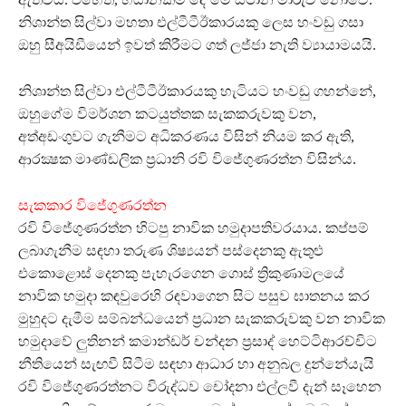
නිශාන්ත සිල්වා මහතා එල්ටීටීඊකාරයකු ලෙස හංවඩු ගසා
ඔහු සීඅයිඩීයෙන් ඉවත් කිරීමට ගත් ලජ්ජා නැති ව්‍යායාමයයි.
නිශාන්ත සිල්වා එල්ටීටීඊකාරයකු හැටියට හංවඩු ගහන්නේ,
ඔහුගේම විමර්ශන කටයුත්තක සැකකරුවකු වන,
අත්අඩංගුවට ගැනීමට අධිකරණය විසින් නියම කර ඇති,
ආරක්‍ෂක මාණ්ඩලික ප්‍රධානි රවි විජේගුණරත්න විසින්ය.
සැකකාර විජේගුණරත්න
රවි විජේගුණරත්න හිටපු නාවික හමුදාපතිවරයාය. කප්පම්
ලබාගැනීම සඳහා තරුණ ශිෂ්‍යයන් පස්දෙනකු ඇතුළු
එකොළොස් දෙනකු පැහැරගෙන ගොස් ත්‍රිකුණාමලයේ
නාවික හමුදා කඳවුරෙහි රඳවාගෙන සිට පසුව ඝාතනය කර
මුහුදට දැමීම සම්බන්ධයෙන් ප්‍රධාන සැකකරුවකු වන නාවික
හමුදාවේ ලුතිනන් කමාන්ඩර් චන්දන ප්‍රසාද් හෙට්ටිආරච්චිට
නීතියෙන් සැඟවී සිටීම සඳහා ආධාර හා අනුබල දුන්නේයැයි
රවි විජේගුණරත්නට විරුද්ධව චෝදනා එල්ලවී දැන් සෑහෙන