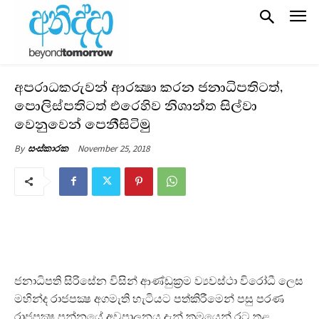
අපරාධකරුවන් ආරක්‍ෂා කරන ජනාධිපතිටත්,
පොලිස්පතිටත් එරෙහිව නිශාන්ත සිල්වා
වෙනුවෙන් පෙනීසිටිමු
November 25, 2018
By
සංස්කාරක
ජනාධිපති සිරිසේන විසින් ආණ්ඩුක්‍රම ව්‍යවස්ථා විරෝධී ලෙස
මහින්ද රාජපක්‍ෂ අගමැති හැටියට පත්කිරීමෙන් පසු පරණ
රාජපක්‍ෂ පන්නයේ අවපාලනය දැන් ක්‍රමයෙන් රට තුළ