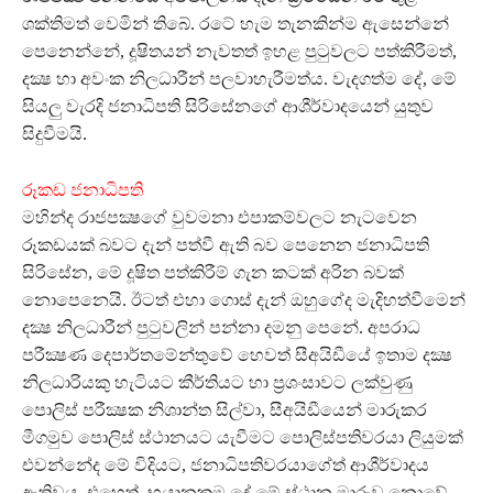
ශක්තිමත් වෙමින් තිබේ. රටේ හැම තැනකින්ම ඇසෙන්නේ
පෙනෙන්නේ, දූෂිතයන් නැවතත් ඉහළ පුටුවලට පත්කිරීමත්,
දක්‍ෂ හා අවංක නිලධාරීන් පලවාහැරීමත්ය. වැදගත්ම දේ, මේ
සියලු වැරදි ජනාධිපති සිරිසේනගේ ආශීර්වාදයෙන් යුතුව
සිදුවීමයි.
රූකඩ ජනාධිපති
මහින්ද රාජපක්‍ෂගේ වුවමනා එපාකම්වලට නැටවෙන
රූකඩයක් බවට දැන් පත්වී ඇති බව පෙනෙන ජනාධිපති
සිරිසේන, මේ දූෂිත පත්කිරීම් ගැන කටක් අරින බවක්
නොපෙනෙයි. ඊටත් එහා ගොස් දැන් ඔහුගේද මැදිහත්වීමෙන්
දක්‍ෂ නිලධාරීන් පුටුවලින් පන්නා දමනු පෙනේ. අපරාධ
පරීක්‍ෂණ දෙපාර්තමේන්තුවේ හෙවත් සීඅයිඩීයේ ඉතාම දක්‍ෂ
නිලධාරියකු හැටියට කීර්තියට හා ප්‍රශංසාවට ලක්වුණු
පොලිස් පරීක්‍ෂක නිශාන්ත සිල්වා, සීඅයිඩීයෙන් මාරුකර
මීගමුව පොලිස් ස්ථානයට යැවීමට පොලිස්පතිවරයා ලියුමක්
එවන්නේද මේ විදියට, ජනාධිපතිවරයාගේත් ආශීර්වාදය
ඇතිවය. එහෙත්, භයානකම දේ මේ ස්ථාන මාරුව නොවේ.