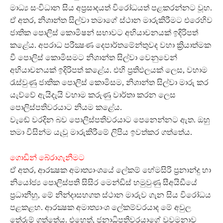
මාධ්‍ය සංවිධාන සිය අප්‍රසාදයත් විරෝධයත් පළකරන්නට වූහ.
ඒ අතර, නිශාන්ත සිල්වා තමාගේ ස්ථාන මාරුකිරීමට එරෙහිව
ජාතික පොලිස් කොමිෂන් සභාවට අභියාචනයක් ඉදිරිපත්
කළේය. අපරාධ පරීක්‍ෂණ දෙපාර්තමේන්තුවද වහා ක්‍රියාත්මක
වී පොලිස් කොමිසමට නිශාන්ත සිල්වා වෙනුවෙන්
අභියාචනයක් ඉදිරිපත් කළේය. එහි ප්‍රතිඵලයක් ලෙස, වහාම
රැස්වුණු ජාතික පොලිස් කොමිසම, නිශාන්ත සිල්වා මාරු කර
යැව්වේ ඇයිදැයි වහාම කරුණු වාර්තා කරන ලෙස
පොලිස්පතිවරයාට නියම කළේය.
වැඬේ වරදින බව පොලිස්පතිවරයාට පෙනෙන්නට ඇත. ඔහු
තමා විසින්ම යැවූ මාරුකිරීමේ ලිපිය ඉවත්කර ගත්තේය.
ගොඩින් බේරාගැනීමට
ඒ අතර, ආරක්‍ෂක අමාත්‍යාංශයේ ලේකම් හේමසිරි ප්‍රනාන්දු හා
නියෝජ්‍ය පොලිස්පති සිසිර මෙන්ඩිස් හමුවුණු සීඅයිඩීයේ
ප්‍රධානීහු, මේ නින්දාසහගත ස්ථාන මාරුව ගැන සිය විරෝධය
පළකළහ. ආරක්‍ෂක අමාත්‍යාංශ ලේකම්වරයාද මේ අවුල
තේරුම් ගත්තේය. එහෙත්, ජනාධිපතිවරයාගේ වුවමනාව