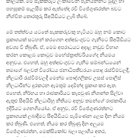
කාලයකි. මේ සැකකරුට ලංකාවෙන් පැනයන්නට මුදල් හා
පහසුකම් සැලසීම කර ඇත්තේද රවි විජේගුණරත්න බවට
නිශ්චිත තොරතුරු සීඅයිඩීයට ලැබී තිබේ.
මේ තත්ත්වය යටතේ සැකකරුවකු හැටියට ඔහු නම් කොට
ප්‍රකාශයක් සටහන් කරගෙන අත්අඩංගුවට ගැනීමට සීඅයිඩීයට
අවශ්‍ය වී තිබුණි. ඒ, මෙම අපරාධයට අදාළ නඩුව විභාග
කරන කොළඹ කොටුව මහේස්ත්‍රාත්වරියගේද නියමය
අනුවය. එහෙත්, ඔහු අත්අඩංගුවට ගැනීම සම්බන්ධයෙන්
තමාගේ බලවත් විරෝධය ජනාධිපතිවරයා පොදු රැස්වීම්වලදී,
නිලධාරි රැස්වීම්වලදී මෙන්ම පෞද්ගලිකව උසස් පොලිස්
නිලධාරීන්ට දූරකථන ඇමතුම් දෙමින්ද ප්‍රකාශ කර ඇත.
එහෙත්, නිර්භය හා රාජකාරියට කැපවුණ නිශාන්ත සිල්වා
ඇතුළු සීඅයිඩී නිලධාරීහු නීතියට අනුව තමන්ගේ රාජකාරිය
ඉදිරියට ගෙනගියෝය. ඒ අනුව, රවි විජේගුණරත්නට
ප්‍රකාශයක් ලබාදීමට සීඅයිඩීයට පැමිණෙන ලෙස දින නියම
කර තිබුණි. එහෙත්, නියම කර තිබුණු දින අලුයම
විජේගුණරත්න, මෙක්සිකෝව බලා පලාගිය අතර,