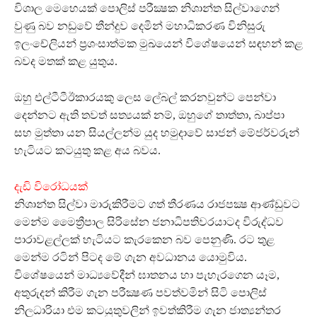
විශාල මෙහෙයක් පොලිස් පරීක්‍ෂක නිශාන්ත සිල්වාගෙන්
වුණු බව නඩුවේ තීන්දුව දෙමින් මහාධිකරණ විනිසුරු
ඉලංචේලියන් ප්‍රශංසාත්මක මුඛයෙන් විශේෂයෙන් සඳහන් කළ
බවද මතක් කළ යුතුය.
ඔහු එල්ටීටීඊකාරයකු ලෙස ලේබල් කරනවුන්ට පෙන්වා
දෙන්නට ඇති තවත් සත්‍යයක් නම්, ඔහුගේ තාත්තා, බාප්පා
සහ මුත්තා යන සියල්ලන්ම යුද හමුදාවේ සාජන් මේජර්වරුන්
හැටියට කටයුතු කළ අය බවය.
දැඩි විරෝධයක්
නිශාන්ත සිල්වා මාරුකිරීමට ගත් තීරණය රාජපක්‍ෂ ආණ්ඩුවට
මෙන්ම මෛත්‍රීපාල සිරිසේන ජනාධිපතිවරයාටද විරුද්ධව
පාරාවළල්ලක් හැටියට කැරකෙන බව පෙනුණි. රට තුළ
මෙන්ම රටින් පිටද මේ ගැන අවධානය යොමුවිය.
විශේෂයෙන් මාධ්‍යවේදීන් ඝාතනය හා පැහැරගෙන යෑම,
අතුරුදන් කිරීම ගැන පරීක්‍ෂණ පවත්වමින් සිටි පොලිස්
නිලධාරියා එම කටයුතුවලින් ඉවත්කිරීම ගැන ජාත්‍යන්තර