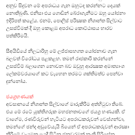
අනුව සිදුවන මේ අපරාධය ගැන ඔහුටද කරන්නට දෙයක්
නොතිබුණි. එනිසා එය ගොඩින් බේරාගැනීමට ඔහු යෝජනා
ඉදිරිපත් කළේය. එනම්, පොලිස් පරීක්‍ෂක නිශාන්ත සිල්වාට
උසස්වීමක් දී ඔහු කොළඹ අපරාධ කොට්ඨාසය භාරව
පත්කිරීමයි.
සීඅයිඩීයේ නිලධාරීහු මේ ලජ්ජාසහගත යෝජනාව ගැන
බලවත් විරෝධය පළකළහ. තමන් රාජකාරි කරන්නේ
උසස්වීම් බලාගෙන නොවන බව ඔවුහු ආරක්‍ෂක අමාත්‍යාංශ
ලේකම්වරයාගේ කට වැහෙන තරමට ශක්තිමත්ව පෙන්වා
දුන්නෝය.
ජයග්‍රහණයක්
අවසානයේ නිශාන්ත සිල්වාගේ මාරුකිරීම අත්හිටුවා තිබේ.
එය මේ රටේ යුක්තිගරුක මහජනතාවගේ ජයග්‍ර හණයකි. ඒ
වාගේම, රණවිරුවන් හැටියට අපරාධකරුවන් වෙස්ගන්වා,
තමන්ගේ ඡන්ද අඩුවේයැයි බියෙන් ඒ අපරාධකරුවන් ආරක්‍ෂා
කිරීමේ වෑයමක යෙදී සිටින ජනවරමක් නැති සිරිසේන