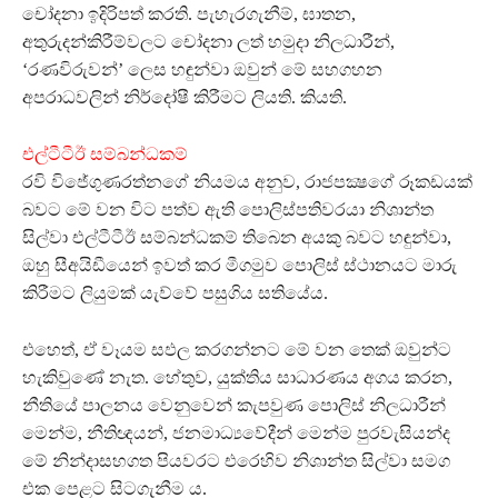
චෝදනා ඉදිරිපත් කරති. පැහැරගැනීම්, ඝාතන,
අතුරුදන්කිරීම්වලට චෝදනා ලත් හමුදා නිලධාරීන්,
‘රණවිරුවන්’ ලෙස හඳුන්වා ඔවුන් මේ සහගහන
අපරාධවලින් නිර්දෝෂී කිරීමට ලියති. කියති.
එල්ටීටීඊ සම්බන්ධකම්
රවි විජේගුණරත්නගේ නියමය අනුව, රාජපක්‍ෂගේ රූකඩයක්
බවට මේ වන විට පත්ව ඇති පොලිස්පතිවරයා නිශාන්ත
සිල්වා එල්ටීටීඊ සම්බන්ධකම් තිබෙන අයකු බවට හඳුන්වා,
ඔහු සීඅයිඩීයෙන් ඉවත් කර මීගමුව පොලිස් ස්ථානයට මාරු
කිරීමට ලියුමක් යැව්වේ පසුගිය සතියේය.
එහෙත්, ඒ වෑයම සඵල කරගන්නට මේ වන තෙක් ඔවුන්ට
හැකිවුණේ නැත. හේතුව, යුක්තිය සාධාරණය අගය කරන,
නීතියේ පාලනය වෙනුවෙන් කැපවුණ පොලිස් නිලධාරීන්
මෙන්ම, නීතිඥයන්, ජනමාධ්‍යවේදීන් මෙන්ම පුරවැසියන්ද
මේ නින්දාසහගත පියවරට එරෙහිව නිශාන්ත සිල්වා සමග
එක පෙළට සිටගැනීම ය.