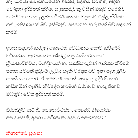
නිලධාරියා සම්බන්ධයෙන් අසත්‍ය, පදනම් විරහිත, අභූත
චෝදනා ඉදිරිපත් කිරීම, සැකකරුවකු විසින් ඔහුට එරෙහිව
පවත්වාගන යනු ලබන විමර්ශනයට බලපෑම් එල්ල කිරීමට
ගත් උත්සාහයක් බව ඉස්මතුව පෙනෙන කරුණක් බව සඳහන්
කරමි.
ඉහත සඳහන් කරුණු කෙරෙහි අවධානය යොමු කිරීමේදී
වර්තමාන ආරක්‍ෂක මාණ්ඩලික ප්‍රධානිවරයාගේ
ක්‍රියාකාරිත්වය, වින්දිතයන් හා සාක්‍ෂිකරුවන් ආරක්‍ෂා කිරීමේ
පනත යටතේ දඬුවම් ලැබිය හැකි වරදක් බව ඉතා පැහැදිලිව
පෙනී යන අතර, ඒ සම්බන්ධයෙන් ගත යුතු ඉදිරි පියවර
කඩිනමින් ගැනීම නිර්දේශ කරමින් වාර්තාව කාරුණිකව
ඔබතුමා වෙත ඉදිරිපත් කරමි.
ඩී.ඩබ්ලිව්.ආර්.බී. සෙනෙවිරත්න, ජ්‍යෙෂ්ඨ නියෝජ්‍ය
පොලිස්පති, අපරාධ පරීක්‍ෂණ දෙපාර්තමේන්තුව.’
නිශාන්තට ප්‍රශංසා