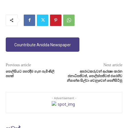
Countribute Anidda Newspaper
Previous article
Next article
පොලිසියට පහරදීම ගැන පැමිණිලි
අපරාධකරුවන් ආරක්‍ෂා කරන
පහක්
ජනාධිපතිටත්, පොලිස්පතිටත් එරෙහිව
නිශාන්ත සිල්වා වෙනුවෙන් පෙනීසිටිමු
- Advertisement -