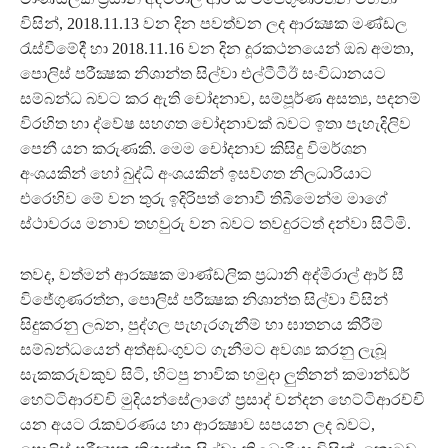
විසින්, 2018.11.13 වන දින පවත්වන ලද ආරක්‍ෂක මණ්ඩල
රැස්වීමේදී හා 2018.11.16 වන දින දූරකථනයෙන් ඔබ අමතා,
පොලිස් පරීක්‍ෂක නිශාන්ත සිල්වා එල්ටීටීඊ සංවිධානයට
සම්බන්ධ බවට කර ඇති චෝදනාව, සම්පූර්ණ අසත්‍ය, පදනම්
විරහිත හා ද්වේෂ සහගත චෝදනාවක් බවට ඉතා පැහැදිලිව
පෙනී යන කරුණකි. මෙම චෝදනාව කිසිදු විමර්ශන
අංශයකින් හෝ බුද්ධි අංශයකින් ඉසව්ගත නිලධාරියාට
එරෙහිව මේ වන තුරු ඉදිරිපත් නොවී තිබීමෙන්ම මාගේ
ස්ථාවරය මනාව තහවුරු වන බවට තවදුරටත් දන්වා සිටිමි.
තවද, වත්මන් ආරක්‍ෂක මාණ්ඩලික ප්‍රධානි අද්මිරාල් ආර් සී
විජේගුණරත්න, පොලිස් පරීක්‍ෂක නිශාන්ත සිල්වා විසින්
සිදුකරනු ලබන, පුද්ගල පැහැරගැනීම් හා ඝාතනය කිරීම්
සම්බන්ධයෙන් අත්අඩංගුවට ගැනීමට අවශ්‍ය කරනු ලැබූ
සැකකරුවකුව සිටි, හිටපු නාවික හමුදා ලුතිනන් කමාන්ඩර්
හෙට්ටිආරච්චි මුදියන්සේලාගේ ප්‍රසාද් චන්දන හෙට්ටිආරච්චි
යන අයට රැකවරණය හා ආරක්‍ෂාව සපයන ලද බවට,