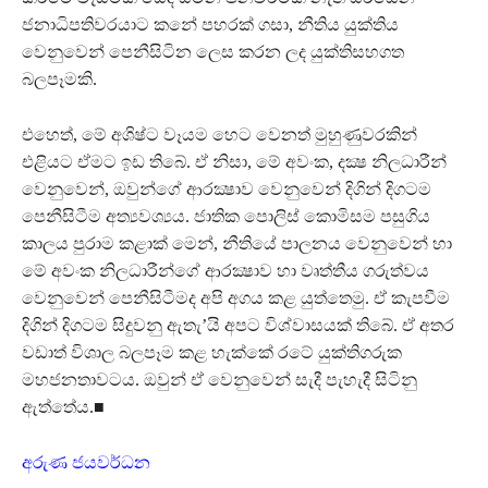
ජනාධිපතිවරයාට කනේ පහරක් ගසා, නීතිය යුක්තිය
වෙනුවෙන් පෙනීසිටින ලෙස කරන ලද යුක්තිසහගත
බලපෑමකි.
එහෙත්, මේ අශිෂ්ට වෑයම හෙට වෙනත් මුහුණුවරකින්
එළියට ඒමට ඉඩ තිබේ. ඒ නිසා, මේ අවංක, දක්‍ෂ නිලධාරීන්
වෙනුවෙන්, ඔවුන්ගේ ආරක්‍ෂාව වෙනුවෙන් දිගින් දිගටම
පෙනීසිටීම අත්‍යවශ්‍යය. ජාතික පොලිස් කොමිසම පසුගිය
කාලය පුරාම කළාක් මෙන්, නීතියේ පාලනය වෙනුවෙන් හා
මේ අවංක නිලධාරීන්ගේ ආරක්‍ෂාව හා වෘත්තීය ගරුත්වය
වෙනුවෙන් පෙනීසිටීමද අපි අගය කළ යුත්තෙමු. ඒ කැපවීම
දිගින් දිගටම සිදුවනු ඇතැ’යි අපට විශ්වාසයක් තිබේ. ඒ අතර
වඩාත් විශාල බලපෑම කළ හැක්කේ රටේ යුක්තිගරුක
මහජනතාවටය. ඔවුන් ඒ වෙනුවෙන් සැදී පැහැදී සිටිනු
ඇත්තේය.■
අරුණ ජයවර්ධන