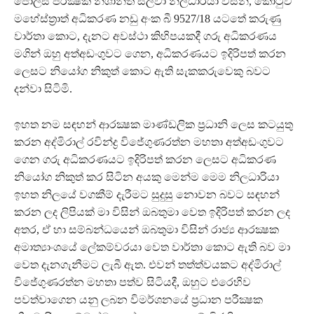
පොලිස් පරීක්‍ෂක නිශාන්ත සිල්වා නිලධාරියා විසින්, කොටුව
මහේස්ත්‍රාත් අධිකරණ නඩු අංක බී 9527/18 යටතේ කරුණු
වාර්තා කොට, දැනට අවස්ථා කිහිපයකදී ගරු අධිකරණය
මගින් ඔහු අත්අඩංගුවට ගෙන, අධිකරණයට ඉදිරිපත් කරන
ලෙසට නියෝග නිකුත් කොට ඇති සැකකරුවෙකු බවට
දන්වා සිටිමි.
ඉහත නම සඳහන් ආරක්‍ෂක මාණ්ඩලික ප්‍රධානි ලෙස කටයුතු
කරන අද්මිරාල් රවින්ද්‍ර විජේගුණරත්න මහතා අත්අඩංගුවට
ගෙන ගරු අධිකරණයට ඉදිරිපත් කරන ලෙසට අධිකරණ
නියෝග නිකුත් කර සිටින අයකු මෙන්ම මෙම නිලධාරියා
ඉහත නිලයේ වගකීම් දැරීමට සුදුසු නොවන බවට සඳහන්
කරන ලද ලිපියක් මා විසින් ඔබතුමා වෙත ඉදිරිපත් කරන ලද
අතර, ඒ හා සම්බන්ධයෙන් ඔබතුමා විසින් රාජ්‍ය ආරක්‍ෂක
අමාත්‍යාංශයේ ලේකම්වරයා වෙත වාර්තා කොට ඇති බව මා
වෙත දැනගැනීමට ලැබී ඇත. එවන් තත්ත්වයකට අද්මිරාල්
විජේගුණරත්න මහතා පත්ව සිටියදී, ඔහුට එරෙහිව
පවත්වාගෙන යනු ලබන විමර්ශනයේ ප්‍රධාන පරීක්‍ෂක