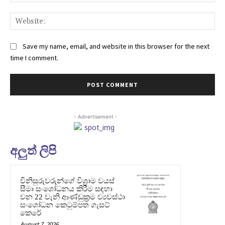
Web
Save my name, email, and website in this browser for the next
time I comment.
- Advertisement -
අලුත් ලිපි
විනිසුරුවරුන්ගේ විශ්‍රාම වයස්
සීමා සංශෝධනය කිරීම සඳහා
වන 22 වැනි ආණ්ඩුක්‍රම ව්‍යවස්ථා
සංශෝධන කෙටුම්පත ගැසට්
කෙරේ
August 7, 2026