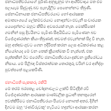
ජනාධිපතිවරයාගේ පූර්ණ අනුදැනුම හා ආශීර්වාදය මත එම
පලායෑම සිදුවුණු බව පැහැදිලිව පෙනෙන්නට තිබුණි.
සේනාධිනායක ජනාධිපතිවරයාට හෝ ආරක්‍ෂක
අමාත්‍යාංශයේ ලේකම්වරයාට නොදන්වා එවැනි සංචාරයක
යෙදෙන්නට ඔහුට කිසිම අවසරයක් නැත. මෙක්සිකෝ
ගමනින් පසු දිවයිනට පැමිණ සීඅයිඩීයට පැමිණෙන බව
විජේගුණරත්න කියා තිබුණත්, තවමත් එවැන්නක් සිදු වී නැත.
ඔහු අත්අඩංගුවට ගෙන ඉදිරිපත් කරන ලෙස අධිකරණය කළ
නියෝගයද මේ වන තෙක් ක්‍රියාත්මක වී නැත්තේ, එක
පැත්තකින් ඊට එරෙහිව ජනාධිපතිවරයා දක්වන ප්‍රතිරෝධය
නිසාය. මේ පිළිබඳ විස්තරාත්මක තොරතුරු වරින් වර අනිද්දා
පුවත්පතේ පළකෙරිණි.
ජනාධිපති සැකකරු රකියි
මේ තරම් බරපතළ චෝදනාවලට ලක්වී සිටිද්දීත් රවි
විජේගුණරත්න ආරක්‍ෂක මාණ්ඩලික ප්‍රධානි තනතුරෙන්
ඉවත්කිරීමට ජනාධිපතිවරයා පියවර නොගත් අතර, දිගින්
දිගටම ඔහු ‘රණවිරුවකු’ හැටියට හඳුන්වා ආරක්‍ෂා කරන