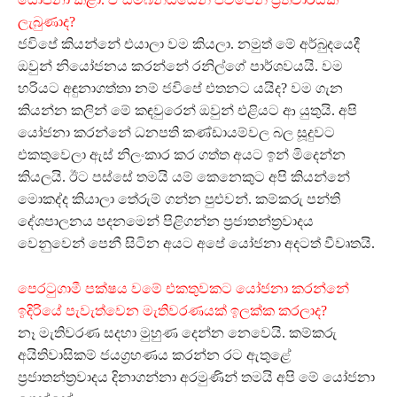
ලැබුණාද?
ජවිපේ කියන්නේ එයාලා වම කියලා. නමුත් මේ අර්බුදයෙදී
ඔවුන් නියෝජනය කරන්නේ රනිල්ගේ පාර්ශවයයි. වම
හරියට අඳුනාගත්තා නම් ජවිපේ එතනට යයිද? වම ගැන
කියන්න කලින් මේ කඳවුරෙන් ඔවුන් එළියට ආ යුතුයි. අපි
යෝජනා කරන්නේ ධනපති කණ්ඩායම්වල බල සූදුවට
එකතුවෙලා ඇස් නිලංකාර කර ගත්ත අයට ඉන් මිදෙන්න
කියලයි. ඊට පස්සේ තමයි යම් කෙනෙකුට අපි කියන්නේ
මොකද්ද කියාලා තේරුම් ගන්න පුළුවන්. කම්කරු පන්ති
දේශපාලනය පදනමෙන් පිළිගන්න ප‍්‍රජාතන්ත‍්‍රවාදය
වෙනුවෙන් පෙනී සිටින අයට අපේ යෝජනා අදටත් වීවෘතයි.
පෙරටුගාමී පක්ෂය වමේ එකතුවකට යෝජනා කරන්නේ
ඉදිරියේ පැවැත්වෙන මැතිවරණයක් ඉලක්ක කරලාද?
නෑ මැතිවරණ සදහා මුහුණ දෙන්න නෙවෙයි. කම්කරු
අයිතිවාසිකම් ජයග‍්‍රහණය කරන්න රට ඇතුළේ
ප‍්‍රජාතන්ත‍්‍රවාදය දිනාගන්නා අරමුණින් තමයි අපි මේ යෝජනා