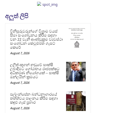
අලුත් ලිපි
විනිසුරුවරුන්ගේ විශ්‍රාම වයස්
සීමා සංශෝධනය කිරීම සඳහා
වන 22 වැනි ආණ්ඩුක්‍රම ව්‍යවස්ථා
සංශෝධන කෙටුම්පත ගැසට්
කෙරේ
August 7, 2026
ලලිත්-කූගන් නඩුවේ සාක්ෂි
ලබාදීමට ගෝඨාභය රාජපක්ෂට
අධිකරණ නියෝගයක් – සාක්ෂි
ඔන්ලයින් ක්‍රමයට
August 7, 2026
පල්ලන්සේන බන්ධනාගාරයේ
තත්ත්වය පාලනය කිරීම සඳහා
කඳුළු ගෑස් ප්‍රහාර
August 7, 2026