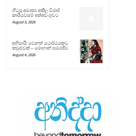
හිටපු අමාත්‍ය අකිල විරාජ්
කාරියවසම් අත්අඩංගුවට
August 5, 2026
අභිසාරී: වෙනත් යථාර්ථයකට
කවුළුවක් – රොහාන් සමරජීව
August 4, 2026