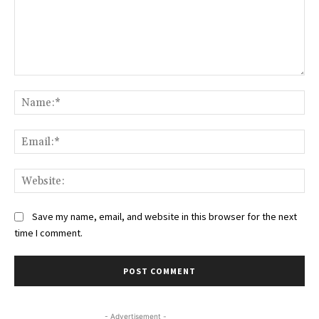
Comment:
Na
Ema
Web
Save my name, email, and website in this browser for the next
time I comment.
- Advertisement -