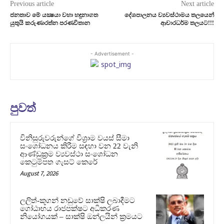
Previous article
Next article
ජනතාව මේ යක්‍ෂයා වහා හඳුනාගත
දේශපාලනය ව්‍යවස්ථාමය තලයෙන්
යුතුයි කරුණාරත්න පරණවිතාන
ආචාරධර්ම තලයට!!!
- Advertisement -
පුවත්
විනිසුරුවරුන්ගේ විශ්‍රාම වයස් සීමා
සංශෝධනය කිරීම සඳහා වන 22 වැනි
ආණ්ඩුක්‍රම ව්‍යවස්ථා සංශෝධන
කෙටුම්පත ගැසට් කෙරේ
August 7, 2026
ලලිත්-කූගන් නඩුවේ සාක්ෂි ලබාදීමට
ගෝඨාභය රාජපක්ෂට අධිකරණ
නියෝගයක් – සාක්ෂි ඔන්ලයින් ක්‍රමයට