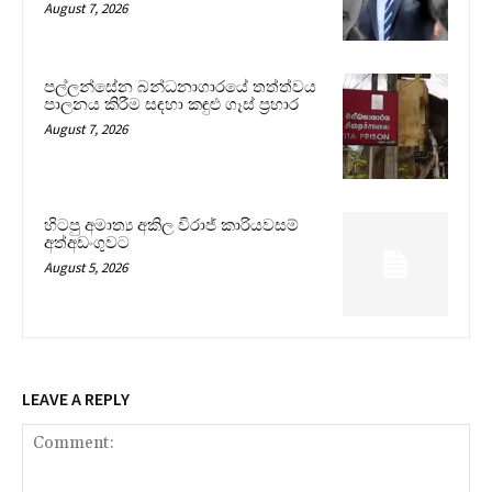
August 7, 2026
පල්ලන්සේන බන්ධනාගාරයේ තත්ත්වය
පාලනය කිරීම සඳහා කඳුළු ගෑස් ප්‍රහාර
August 7, 2026
හිටපු අමාත්‍ය අකිල විරාජ් කාරියවසම්
අත්අඩංගුවට
August 5, 2026
LEAVE A REPLY