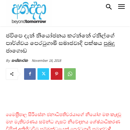
ජවිපෙ දැන් නියෝජනය කරන්නේ රනිල්ගේ
පාර්ශ්වය පෙරටුගාමී සමාජවාදි පක්ෂය පුබුදු
ජාගොඩ
November 18, 2018
By
සංස්කාරක
මෛත‍්‍රීපාල සිරිසේන ජනාධිපතිවරයාගේ නියෝග මත කැඳවූ
මහ මැතිවරණය සම්න්ධ ගැසට් නිවේදනය ශේෂ්ඨාධිකරණ
විසින් අතිහිටුවීම සම්බන්ධයෙන් පෙරටුගාමී සමාජවාදී