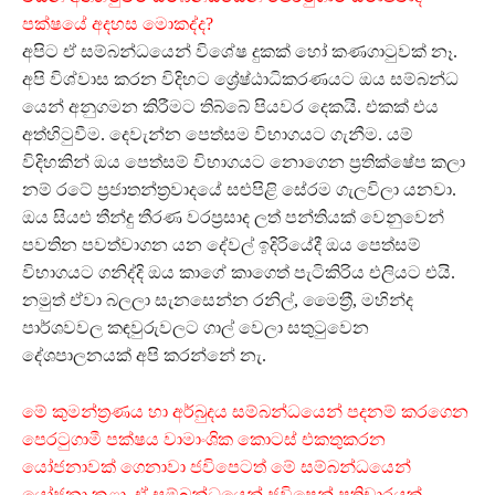
පක්ෂයේ අදහස මොකද්ද?
අපිට ඒ සම්බන්ධයෙන් විශේෂ දුකක් හෝ කණගාටුවක් නෑ.
අපි විශ්වාස කරන විදිහට ශ්‍රේෂ්ඨාධිකරණයට ඔය සම්බන්ධ
යෙන් අනුගමන කිරීමට තිබ්බේ පියවර දෙකයි. එකක් එය
අත්හිටුවීම. දෙවැන්න පෙත්සම විභාගයට ගැනීම. යම්
විදිහකින් ඔය පෙත්සම් විභාගයට නොගෙන ප‍්‍රතික්ෂේප කලා
නම් රටේ ප‍්‍රජාතන්ත‍්‍රවාදයේ සළුපිළි සේරම ගැලවිලා යනවා.
ඔය සියළු තීන්දු තීරණ වරප‍්‍රසාද ලත් පන්තියක් වෙනුවෙන්
පවතින පවත්වාගන යන දේවල් ඉදිරියේදී ඔය පෙත්සම්
විභාගයට ගනිද්දි ඔය කාගේ කාගෙත් පැටිකිරිය එලියට එයි.
නමුත් ඒවා බලලා සැනසෙන්න රනිල්, මෛත‍්‍රී, මහින්ද
පාර්ශවවල කඳවුරුවලට ගාල් වෙලා සතුටුවෙන
දේශපාලනයක් අපි කරන්නේ නැ.
මේ කුමන්ත‍්‍රණය හා අර්බුදය සම්බන්ධයෙන් පදනම් කරගෙන
පෙරටුගාමී පක්ෂය වාමාංශික කොටස් එකතුකරන
යෝජනාවක් ගෙනාවා ජවිපෙටත් මේ සම්බන්ධයෙන්
යෝජනා කළා. ඒ සම්බන්ධයෙන් ජවිපෙන් ප‍්‍රතිචාරයක්