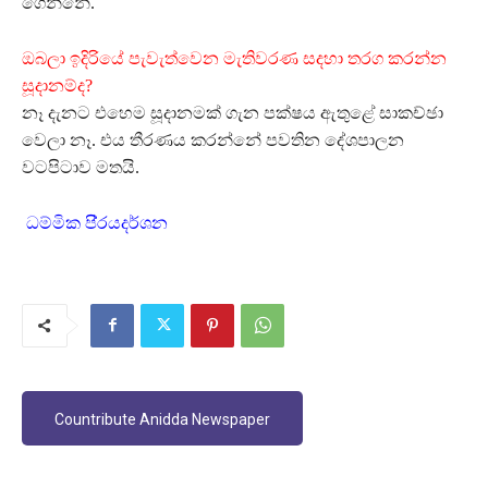
ගෙන්නේ.
ඔබලා ඉදිරියේ පැවැත්වෙන මැතිවරණ සදහා තරග කරන්න
සූදානම්ද?
නෑ දැනට එහෙම සූදානමක් ගැන පක්ෂය ඇතුළේ සාකච්ඡා
වෙලා නෑ. එය තීරණය කරන්නේ පවතින දේශපාලන
වටපිටාව මතයි.
ධම්මික පි‍්‍රයදර්ශන
Countribute Anidda Newspaper