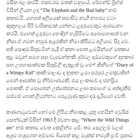
මසිත බල කරයි. එකවරම මතක් වනුයේ, රේමන්ඩ් බ්‍රිග්ස්
විසින් ලියන ලද “The Elephant and the Bad baby” නම්
කතාවයි. යහපත් අලියෙක් තමාපිට නැගී නගරය වටා
කුතූහලය පිරි චාරිකාවක් යන්නට ළදරැවෙකුට ආරාධනා
කරයි. එහෙත් ළදරැවා හොඳින් හැසිරීමට අපොහොසත් වන
නිසා ඒ ගමන නපුරැ අයුරකින් නිමා කිරීමට අලියාට සිදු වේ.
අති සොඳුරැ සිතුවමින් සැදි ඒ කතා පොත ළමයින්ගේ මතකය
තුළ ඔවුන් සමග සදා වැඩෙන්නකි. දුර්වල දරැවෙකුගේ දඟකාර
සහ උපහාසාත්මක සිතුවිලි ඇතුළත් වූ ජෙෆ් කිනීගේ “Diary of
a Wimpy Kid” කෘති මාලාව ද නූතන ළමා පරපුර උමතුවකින්
මෙන් ආසක්ත වූ නිර්මාණයකි. එය ලංකාවේ ද ජනප්‍රිය
පොතකි. ඒ පොතෙන් උත්තේජනය ලබා තමාගේ ම අත්දැකීම්
ඔස්සේ පොත් ලියන්නට පෙළඹුණු කුඩා දරැ දැරියෝ වෙති.
කණගාටුවෙන් හෝ මේ ලිපිය නිමාකළ යුතු හෙයින් මවුරිස්
සෙන්ඩැක් විසින් 1963 දී රචනා කළ “Where the Wild Things
are” නම් කතාව වෙත කෙළින්ම යමි. තම සෙල්ලම් වලස්
ඇඳුම හැඳගෙන අම්මාව බියපත් කළ මැක්ස් නමැති පුංචි පුතාට