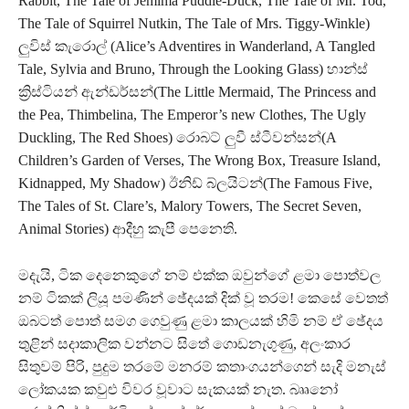
Rabbit, The Tale of Jemima Puddle-Duck, The Tale of Mr. Tod,
The Tale of Squirrel Nutkin, The Tale of Mrs. Tiggy-Winkle)
ලුවිස් කැරොල් (Alice’s Adventires in Wanderland, A Tangled
Tale, Sylvia and Bruno, Through the Looking Glass) හාන්ස්
ක්‍රිස්ටියන් ඇන්ඩර්සන්(The Little Mermaid, The Princess and
the Pea, Thimbelina, The Emperor’s new Clothes, The Ugly
Duckling, The Red Shoes) රොබට් ලුවී ස්ටීවන්සන්(A
Children’s Garden of Verses, The Wrong Box, Treasure Island,
Kidnapped, My Shadow) ඊනිඩ් බ්ලයිටන්(The Famous Five,
The Tales of St. Clare’s, Malory Towers, The Secret Seven,
Animal Stories) ආදීහු කැපී පෙනෙති.
මදැයි, ටික දෙනෙකුගේ නම් එක්ක ඔවුන්ගේ ළමා පොත්වල
නම් ටිකක් ලියූ පමණින් ඡේදයක් දික් වූ තරම! කෙසේ වෙතත්
ඔබටත් පොත් සමග ගෙවුණු ළමා කාලයක් හිමි නම් ඒ ඡේදය
තුළින් සදාකාලික වන්නට සිතේ ගොඩනැගුණු, අලංකාර
සිතුවම් පිරි, පුදුම තරමේ මනරම් කතාංගයන්ගෙන් සැදි මනැස්
ලෝකයක කවුළු විවර වූවාට සැකයක් නැත. බෲනෝ