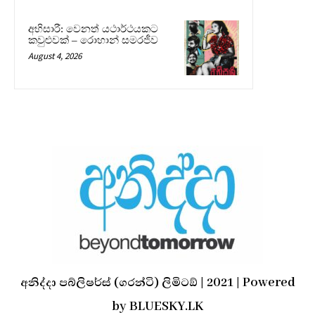
අභිසාරී: වෙනත් යථාර්ථයකට
කවුළුවක් – රොහාන් සමරජීව
August 4, 2026
අනිද්දා පබ්ලිෂර්ස් (ගරන්ටි) ලිමිටඞ් | 2021 | Powered
by BLUESKY.LK