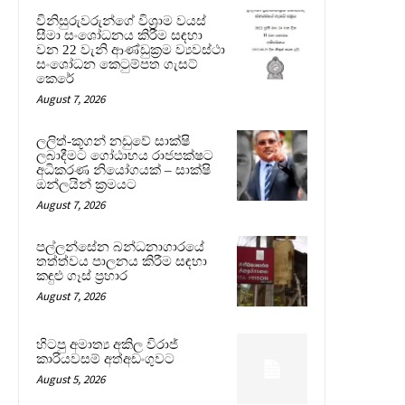
විනිසුරුවරුන්ගේ විශ්‍රාම වයස්
සීමා සංශෝධනය කිරීම සඳහා
වන 22 වැනි ආණ්ඩුක්‍රම ව්‍යවස්ථා
සංශෝධන කෙටුම්පත ගැසට්
කෙරේ
August 7, 2026
ලලිත්-කූගන් නඩුවේ සාක්ෂි
ලබාදීමට ගෝඨාභය රාජපක්ෂට
අධිකරණ නියෝගයක් – සාක්ෂි
ඔන්ලයින් ක්‍රමයට
August 7, 2026
පල්ලන්සේන බන්ධනාගාරයේ
තත්ත්වය පාලනය කිරීම සඳහා
කඳුළු ගෑස් ප්‍රහාර
August 7, 2026
හිටපු අමාත්‍ය අකිල විරාජ්
කාරියවසම් අත්අඩංගුවට
August 5, 2026