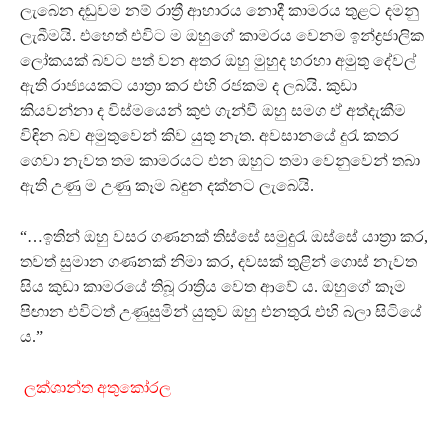
ලැබෙන දඬුවම නම් රාත්‍රී ආහාරය නොදී කාමරය තුළට දමනු
ලැබීමයි. එහෙත් එවිට ම ඔහුගේ කාමරය වෙනම ඉන්ද්‍රජාලික
ලෝකයක් බවට පත් වන අතර ඔහු මුහුද හරහා අමුතු දේවල්
ඇති රාජ්‍යයකට යාත්‍රා කර එහි රජකම ද ලබයි. කුඩා
කියවන්නා ද විස්මයෙන් කුළු ගැන්වී ඔහු සමග ඒ අත්දැකීම
විඳින බව අමුතුවෙන් කිව යුතු නැත. අවසානයේ දුරැ කතර
ගෙවා නැවත තම කාමරයට එන ඔහුට තමා වෙනුවෙන් තබා
ඇති උණු ම උණු කෑම බඳුන දක්නට ලැබෙයි.
“…ඉතින් ඔහු වසර ගණනක් තිස්සේ සමුදුරැ ඔස්සේ යාත්‍රා කර,
තවත් සුමාන ගණනක් නිමා කර, දවසක් තුළින් ගොස් නැවත
සිය කුඩා කාමරයේ තිබූ රාත්‍රිය වෙත ආවේ ය. ඔහුගේ කෑම
පිඟාන එවිටත් උණුසුමින් යුතුව ඔහු එනතුරැ එහි බලා සිටියේ
ය.”
ලක්ශාන්ත අතුකෝරල