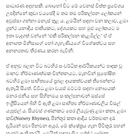
සාධාරණ අදහසකි. බොහෝ විට මේ වෙනස් චිත්ත ප්‍රවේශය
උපදින්නේ කුඩා වයසේදී ම තම තම පරිකල්පන ලෝකයන්
අවුස්සා ගන්නා මනැස් තුළ ය. ළමයින් සඳහා වන කලාව, ළමා
ග්‍රන්ථ යනාදිය ජාතියකට, දේශයකට සහ මුළු ලෝකයට ම
ඉතා වැදගත් වන්නේ ‘එකී පරිකල්පන කැළඹිල්ල’ ඒ ඒ
අනාගත මිනිසාගේ හෝ ගැහැණියගේ විශේෂත්වය සහ
අනන්‍යතාව තීරණය කරන බැවිනි.
ඒ අනුව බලන විට බටහිර සංවර්ධිත ආර්ථිකයන්ට පාදක වූ
මානව නිර්මාණාත්මක චින්තනයට, මැනවින් සුපෝෂිත
බටහිර ළමා සාහිත්‍යයේ ප්‍රබල දායකත්වයක් තිබෙන්නට
ඇතැයි සිතේ. විවිධ ළමා වයස් මට්ටම් සඳහා නොයෙක්
මනරංජනීය සහ සිහිනමය සංකල්පනාවන් ඔස්සේ
ඉංග්‍රීසියෙන් බිහි වී ඇති ළමා සාහිත්‍ය නිර්මාණාවලිය විසල්
ය;පුළුල් ය. සියවස් ගණනකට පෙර ලියැවුණු ළමා කතා, ළමා
කවි(Nursery Rhymes), පින්තූර කතා ආදිය වර්තමාන දරැ
දැරියන් පවා පිනවන අයුර, මේ ක්ෂේත්‍රය ගැන පිවිතුරැ පහන්
හැඟුම් ඇති කරයි. ළමයින් සඳහා ලියූ ශ්‍රේෂ්ඨ ලේඛක