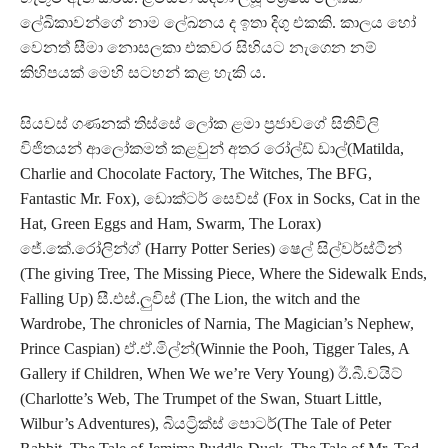
ලේඛිකාවන්ගේ නාම ලේඛනය ද ඉතා දිගු එකකි. කාලය හෝ
වෙනත් සීමා නොසලකා එකවර සිහියට නැගෙන නම්
කිහිපයක් මෙහි සටහන් කළ හැකි ය.
සියවස් ගණනක් තිස්සේ ලෝක ළමා ප්‍රජාවගේ සිතිවිලි
විජිතයන් ආලෝකමත් කළවුන් අතර රෝල්ඩ් ඩාල්(Matilda,
Charlie and Chocolate Factory, The Witches, The BFG,
Fantastic Mr. Fox), ඩොක්ටර් සෙව්ස් (Fox in Socks, Cat in the
Hat, Green Eggs and Ham, Swarm, The Lorax)
ජේ.කේ.රෝලින්ග් (Harry Potter Series) ෂෙල් සිල්වර්ස්ටීන්
(The giving Tree, The Missing Piece, Where the Sidewalk Ends,
Falling Up) සී.එස්.ලුවිස් (The Lion, the witch and the
Wardrobe, The chronicles of Narnia, The Magician’s Nephew,
Prince Caspian) ඒ.ඒ.මිල්න්(Winnie the Pooh, Tigger Tales, A
Gallery if Children, When We we’re Very Young) ඊ.බී.වයිට්
(Charlotte’s Web, The Trumpet of the Swan, Stuart Little,
Wilbur’s Adventures), බියට්‍රික්ස් පොටර්(The Tale of Peter