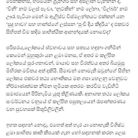
ජෙන්කින්ස්, හර්මියන් ග්‍රැන්ගර් සහ අස්ලාන් වැන්නන් ද,
‘විනී’ නම් වලස් පැංචා, ‘නුට්කින්’ නම් ලේනා, ‘විල්බර්’ නම්
ඌරැ පැටියා මෙන් ම ඇලිස්ව විස්මලන්තයට එක්කන් යන
‘සුදු හාවා’ සහ හාන්ස්ගේ ලස්සන ‘පුංචි දිය කිඳුරිය’ ද එකවර
සිහිපත් වීම කදිම සාහිත්යික ආනන්දයක් නොවේද?
පරිසරය,ලෝකයේ ස්වභාවය සහ සත්‍යය හඳුනා ගනිමින්
කෙමෙන් මුහුකුරා යන ළමා මනස, ඒ අතර ම කල්පිත
ලෝකයේ සුරංගනාවන්, මායාව සහ වීරත්වය අතර බියමුසු
මිහිරක මවිතය අත් දකියි. සීමාවන් නොමැති ඔවුන්ගේ සිහින
ලෝකය එකවර තථ්‍ය භෞතිකය මත ගසා හෙලනු වෙනුවට
නිර්මාණාත්මක නිම්න භූමියක අතරමං කරවීම වැඩිහිටි
සමාජයෙන් පිරිනැමිය යුතු තිළිණයකි. අනාගත තථ්‍ය ලෝකය
සංවර්ධනය වනුයේ ඒ කල්පිත පසුතලයෙන් රෑපාන්තරණය
වන සුවහසක් සිතුවිලිවලිනි.
ඉහත සඳහන් නොවූ, එහෙත් අත් හැර යා නොහැකි විශිෂ්ට
ළමා සාහිත්‍ය කෘති කීපයක් ගැන හෝ සඳහනක් කරන ලෙස