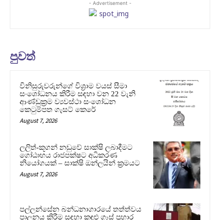
- Advertisement -
පුවත්
විනිසුරුවරුන්ගේ විශ්‍රාම වයස් සීමා
සංශෝධනය කිරීම සඳහා වන 22 වැනි
ආණ්ඩුක්‍රම ව්‍යවස්ථා සංශෝධන
කෙටුම්පත ගැසට් කෙරේ
August 7, 2026
ලලිත්-කූගන් නඩුවේ සාක්ෂි ලබාදීමට
ගෝඨාභය රාජපක්ෂට අධිකරණ
නියෝගයක් – සාක්ෂි ඔන්ලයින් ක්‍රමයට
August 7, 2026
පල්ලන්සේන බන්ධනාගාරයේ තත්ත්වය
පාලනය කිරීම සඳහා කඳුළු ගෑස් ප්‍රහාර