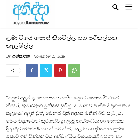
ළමා වියේ පොත් කියවිල්ල සහ පරිකල්පන
කැලඹිල්ල
November 11, 2018
By
සංස්කාරක
“අලුත් අලුත් දෑ නොතනන ජාතිය ලොව නොනගී” එසේ
කීවෝ, කුමාරතුංග මුනිදාස සූරිහු ය. මානව ජාතියේ ප්‍රගමණය
සැදුණේ අලුත් වූත්, වෙනස් වූත් අදහස් මතින් බව සැබෑ ය.
මෙය විද්‍යාවෙන් කුළුගන්වනු ලැබූ තාක්ෂණික හා භෞතික
දියුණුව සම්බන්ධයෙන් මෙන් ම, කලාව හා දර්ශනය ප්‍රමුඛ
කොට ගත් චින්තනමය අභිවෘද්ධිය විෂයයෙහි ද සත්‍ය හා