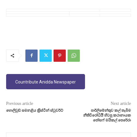
Countribute Anidda Newspaper
Previous article
Next article
හොලිවුඞ් සමනළිය ක‍්‍රිස්ටීන් ස්ටුවර්ට්
පාර්ලිමේන්තුව කල් තැබීම
නීතිවිරෝධීයිි හිටපු කථානායක
ජෝසෆ් මයිකල් පෙරේරා