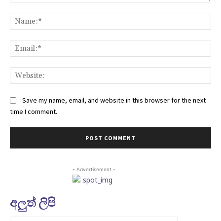
Comment:
Na
Ema
Web
Save my name, email, and website in this browser for the next
time I comment.
- Advertisement -
අලුත් ලිපි