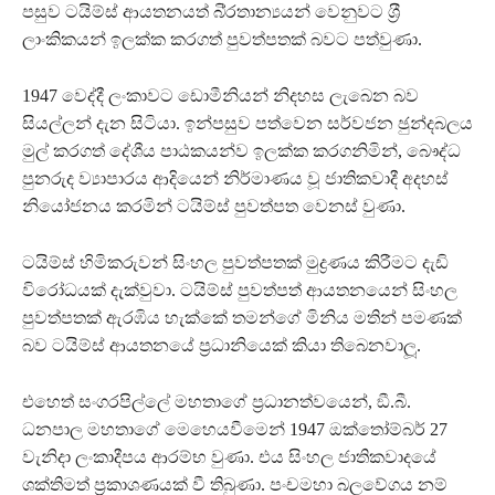
පසුව ටයිම්ස් ආයතනයත් බි‍්‍රතාන්‍යයන් වෙනුවට ශ‍්‍රී
ලාංකිකයන් ඉලක්ක කරගත් පුවත්පතක් බවට පත්වුණා.
1947 වෙද්දී ලංකාවට ඩොමීනියන් නිදහස ලැබෙන බව
සියල්ලන් දැන සිටියා. ඉන්පසුව පත්වෙන සර්වජන ඡුන්දබලය
මුල් කරගත් දේශීය පාඨකයන්ව ඉලක්ක කරගනිමින්, බෞද්ධ
පුනරුද ව්‍යාපාරය ආදියෙන් නිර්මාණය වූ ජාතිකවාදී අදහස්
නියෝජනය කරමින් ටයිම්ස් පුවත්පත වෙනස් වුණා.
ටයිම්ස් හිමිකරුවන් සිංහල පුවත්පතක් මුද්‍රණය කිරීමට දැඩි
විරෝධයක් දැක්වුවා. ටයිම්ස් පුවත්පත් ආයතනයෙන් සිංහල
පුවත්පතක් ඇරඹිය හැක්කේ තමන්ගේ මිනිය මතින් පමණක්
බව ටයිම්ස් ආයතනයේ ප‍්‍රධානියෙක් කියා තිබෙනවාලූ‍.
එහෙත් සංගරපිල්ලේ මහතාගේ ප‍්‍රධානත්වයෙන්, ඞී.බී.
ධනපාල මහතාගේ මෙහෙයවීමෙන් 1947 ඔක්තෝම්බර් 27
වැනිදා ලංකාදීපය ආරම්භ වුණා. එය සිංහල ජාතිකවාදයේ
ශක්තිමත් ප‍්‍රකාශණයක් වී තිබුණා. පංචමහා බලවේගය නම්