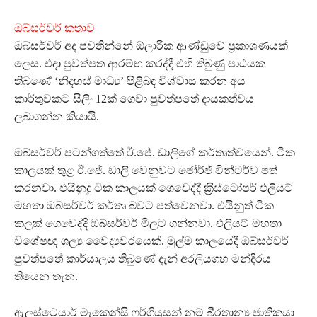
ඔබ්සර්වර් කතාව‍
ඔබ්සර්වර් අද පවතින්නේ ඕලාරික ආණ්ඩුවේ ප‍්‍රකාශණයක්
ලෙස. එදා පුවත්පත ආරම්භ කරද්දී එහි තිබුණු පාඨයක
තිබුණේ ‘නිදහස් මාධ්‍ය’ පිළිබඳ විශ්වාස කරන අය
කාර්තුවකට සිලිං 12ක් ගෙවා පුවත්පතේ දායකත්වය
ලබාගන්න කියායි.
ඔබ්සර්වර් පටන්ගත්තේ ඊ.ජේ. ඩාලිගේ කර්තෘත්වයෙන්. ටික
කාලයක් තුළ ඊ.ජේ. ඩාලි වෙනුවට ජෝර්ජ් වින්ටර්ව පත්
කරනවා. එයිනුදු ටික කාලයක් ගෙවෙද්දී ක‍්‍රිස්ටෝපර් එලියට්
මහතා ඔබ්සර්වර් කර්තෘ බවට පත්වෙනවා. එයිනුත් ටික
කලක් ගෙවෙද්දී ඔබ්සර්වර් මිලට ගන්නවා. එලියට් මහතා
විශේෂඥ ශල්‍ය වෛද්‍යවරයෙක්. මුල්ම කාලයේදී ඔබ්සර්වර්
පුවත්පතේ කාර්යාලය තිබු‍ණේ දැන් අරලියගහ මන්දිරය
තියෙන තැන.
ඇලස්ටෙයාර් මැකෙන්සි ෆර්ගියුසන් නම් බි‍්‍රතාන්‍ය ජාතිකයා