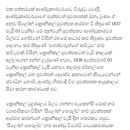
එක පත්තරයක් ආණ්ඩුකාරවරයාට විරුද්ධ වෙද්දී,
ආණ්ඩුකාරවරයාගේ පැත්තටත් පුවතපතක් ඕනෑ වුණා. ඒ
අනුව සිලෝන් ක්‍රොනිකල් පුවත්පත ආරම්භ වී තිබුණේ 1837
මැයි 03 වැනිදා. මේ තුන්වැනි පුවත්පතට ආණ්ඩුකාරවර
විල්මට් හෝර්ටන් විසින් රහසේ ආධාර කර තිබුණා. පුවත්පත
පාලනය කර තිබුණේ ‘මහත්වරුන්ගේ කමිටුව’ නම්
කමිටුවක් විසින්. ක්‍රොනිකල් පුවත්පතටත් වැඩි කාලයක්
අල්ලාගෙන ඉන්න ලැබුණේ නැහැ. 1838 සැප්තැම්බර් 03
වැනිදා ක්‍රොනිකල් වැසී යනවා. කලම්බු ජර්නල් සහ
ක්‍රොනිකල් යන පුවත්පත් දෙකේම කතාවෙන් කියැවෙන්නේ
ස්වාධීන නොවී, ආණ්ඩු හිතවාදී වීම පුවත්පතක ආයුකාලය
සීමා කරන කාරණයක් බව.
ක්‍රොනිකල් මුද්‍රණාලය මිලට ගන්නා මැකෙන්සි රොස් නම්
ව්‍යාපාරිකයා විසින් ‘සිලෝන් හෙරල්ඞ්’ නම් පුවත්පතක්
ආරම්භ කරන්නේ ක්‍රොනිකල් වැසී දින හතරකට පසුව.
‘සිලෝන් හෙරල්ඞ්’ නම් ආණ්ඩු විරෝධී මාධ්‍යකරණයක