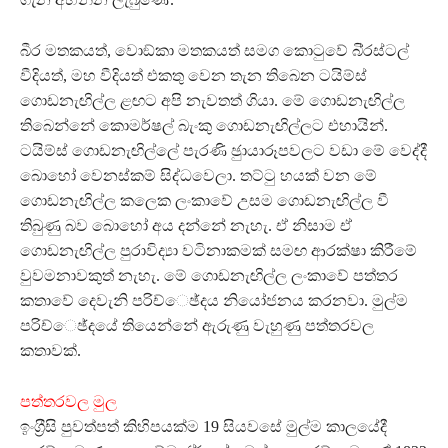
බීර මතකයත්, වොඞ්කා මතකයත් සමග කොටුවේ බි‍්‍රස්ටල්
වීදියත්, මහ වීදියත් එකතු වෙන තැන තිබෙන ටයිම්ස්
ගොඩනැඟිල්ල ළඟට අපි නැවතත් ගියා. මේ ගොඩනැඟිල්ල
තිබෙන්නේ කොමර්ෂල් බැංකු ගොඩනැඟිල්ලට එහායින්.
ටයිම්ස් ගොඩනැඟිල්ලේ පැරණි ඡුායාරූපවලට වඩා මේ වෙද්දී
බොහෝ වෙනස්කම් සිද්ධවෙලා. තට්ටු හයක් වන මේ
ගොඩනැඟිල්ල කලෙක ලංකාවේ උසම ගොඩනැඟිල්ල වී
තිබුණු බව බොහෝ අය දන්නේ නැහැ. ඒ නිසාම ඒ
ගොඩනැඟිල්ල පුරාවිද්‍යා වටිනාකමක් සමඟ ආරක්ෂා කිරීමේ
වුවමනාවකුත් නැහැ. මේ ගොඩනැඟිල්ල ලංකාවේ පත්තර
කතාවේ දෙවැනි පරිච්ෙඡ්දය නියෝජනය කරනවා. මුල්ම
පරිච්ෙඡ්දයේ තියෙන්නේ ඇරුණු වැහුණු පත්තරවල
කතාවක්.
පත්තරවල මුල
ඉංග‍්‍රීසි පුවත්පත් කිහිපයක්ම 19 සියවසේ මුල්ම කාලයේදී