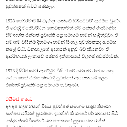
පුවත්පතක් බවට පත්කළා.
1928 පෙබරවාරි 04 වැනිදා ‘සන්ඬේ ඔබ්සර්වර්’ ආරම්භ වුණා.
ඒ වෙද්දී විජේවර්ධන ගොඩනඟමින් සිටි පත්තර රාජධානිය
සීමාසහිත එක්සත් ප‍්‍රවෘත්ති පත‍්‍ර සමාගම නමින් හැඳින්වුවා. ඒ
සමාගම විසින්ම දිනමිණ නමින් සිංහල පුවත්පතක්ද ආරම්භ
කළේ ඞී.බී. ධනපාලගේ අදහසක් අනුව බව කියනවා. ඒ
ආරම්භයත් ලංකාවේ පත්තර ඉතිහාසයේ වැදගත් අවස්ථාවක්.
1973 දී සිරිමාවෝ ආණ්ඩුව විසින් මේ සමාගම රාජ්‍යය සතු
කරන තෙක් එජාප හිතවාදී පුවත්පත් ආයතනයක් ලෙස
එක්සත් ප‍්‍රවෘත්ති පත‍්‍ර සමාගම පැවතුණා.
ටයිම්ස් කතාව
අද අප හඳුනන්නේ විජය පුවත්පත් සමාගම සතුව තිබෙන
සන්ඬේ ටයිම්ස් පුවත්පත. ඉහතින් කී ඔබ්සර්වර් කතාවේ සිටි
සේදවත්තේ විජේවර්ධන මහතාගේ පුත‍්‍රයා වන රංජිත්