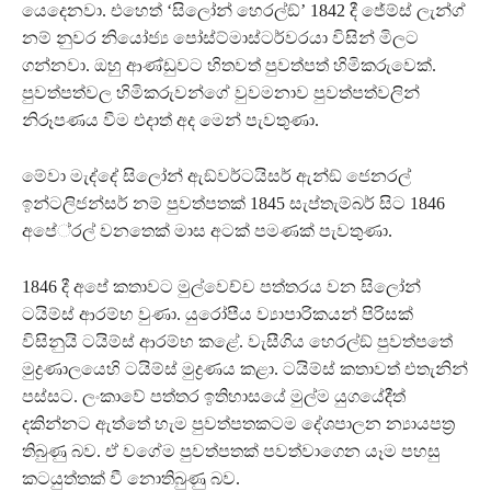
යෙදෙනවා. එහෙත් ‘සිලෝන් හෙරල්ඞ්’ 1842 දී ජේම්ස් ලැන්ග්
නම් නුවර නියෝජ්‍ය පෝස්ට්මාස්ටර්වරයා විසින් මිලට
ගන්නවා. ඔහු ආණ්ඩුවට හිතවත් පුවත්පත් හිමිකරුවෙක්.
පුවත්පත්වල හිමිකරුවන්ගේ වුවමනාව පුවත්පත්වලින්
නිරූපණය වීම එදාත් අද මෙන් පැවතුණා.
මේවා මැද්දේ සිලෝන් ඇඞ්වර්ටයිසර් ඇන්ඞ් ජෙනරල්
ඉන්ටලිජන්සර් නම් පුවත්පතක් 1845 සැප්තැම්බර් සිට 1846
අපේ‍්‍රල් වනතෙක් මාස අටක් පමණක් පැවතුණා.
1846 දී අපේ කතාවට මුල්වෙච්ච පත්තරය වන සිලෝන්
ටයිම්ස් ආරම්භ වුණා. යුරෝපීය ව්‍යාපාරිකයන් පිරිසක්
විසිනුයි ටයිම්ස් ආරම්භ කළේ. වැසීගිය හෙරල්ඞ් පුවත්පතේ
මුද්‍රණාලයෙහි ටයිම්ස් මුද්‍රණය කළා. ටයිම්ස් කතාවත් එතැනින්
පස්සට. ලංකාවේ පත්තර ඉතිහාසයේ මුල්ම යුගයේදීත්
දකින්නට ඇත්තේ හැම පුවත්පතකටම දේශපාලන න්‍යායපත‍්‍ර
තිබුණු බව. ඒ වගේම පුවත්පතක් පවත්වාගෙන යෑම පහසු
කටයුත්තක් වී නොතිබුණු බව.