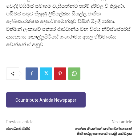
වෙද්දී ටයිම්ස් සමාගම වැසීයන්නට තරම් දුර්වල වී තිබුණා.
ටයිම්ස් සතුව තිබුණු ලිපිලේඛන සියල්ල ජාතික
ලේඛණාරක්ෂක දෙපාර්තමේන්තුව විසින් මිලදී ගත්තා.
වත්මන් ලංකාවේ පත්තර රාජධානිය වන විජය නිව්ස්පේපර්ස්
ආයතනය කොල්ලූ‍පිටියේ ගංගාරාමය අසල නිර්මාණය
වෙන්නේ ඒ අනුව.
Countribute Anidda Newspaper
Previous article
Next article
ජනාධිපති විහිළු
තාත්තා කියන්නේ සංගීත චින්තනයක්
බිහි කරපු කෙනෙක් ගයත‍්‍රි කේමදාස