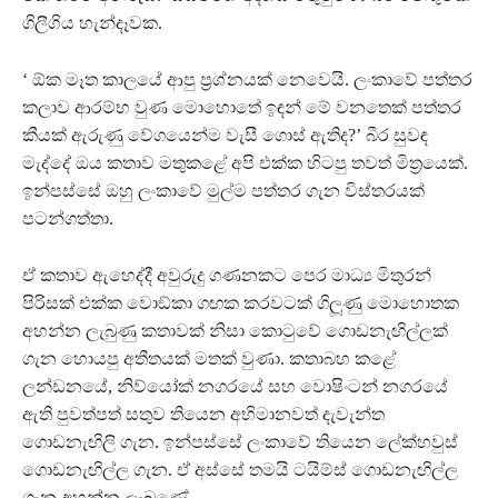
ගිලීගි ය හැන්දෑවක.
‘ ඕක මෑත කාලයේ ආපු ප‍්‍රශ්නයක් නෙවෙයි. ලංකාවේ පත්තර
කලාව ආරම්භ වුණ මොහොතේ ඉඳන් මේ වනතෙක් පත්තර
කීයක් ඇරුණු වේගයෙන්ම වැසී ගොස් ඇතිද?’ බීර සුවඳ
මැද්දේ ඔය කතාව මතුකළේ අපි එක්ක හිටපු තවත් මිත‍්‍රයෙක්.
ඉන්පස්සේ ඔහු ලංකාවේ මුල්ම පත්තර ගැන විස්තරයක්
පටන්ගත්තා.
ඒ කතාව ඇහෙද්දී අවුරුදු ගණනකට පෙර මාධ්‍ය මිතුරන්
පිරිසක් එක්ක වොඞ්කා ගඟක කරවටක් ගිලූ‍ණු මොහොතක
අහන්න ලැබුණු කතාවක් නිසා කොටුවේ ගොඩනැඟිල්ලක්
ගැන හොයපු අතීතයක් මතක් වුණා. කතාබහ කළේ
ලන්ඩනයේ, නිව්යෝක් නගරයේ සහ වොෂිංටන් නගරයේ
ඇති පුවත්පත් සතුව තියෙන අභිමානවත් දැවැන්ත
ගොඩනැඟිලි ගැන. ඉන්පස්සේ ලංකාවේ තියෙන ලේක්හවුස්
ගොඩනැඟිල්ල ගැන. ඒ අස්සේ තමයි ටයිම්ස් ගොඩනැඟිල්ල
ගැන අහන්න ලැබුණේ.