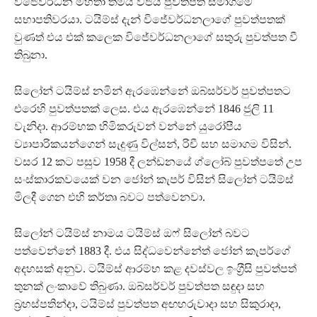
විජේවර්ධන මහතා තමයි විජය පුවත්පත් සමාගමේ
සභාපතිවරයා. ටයිම්ස් දැන් විජේවර්ධනලාගේ පුවත්පතක්
වුණත් එය එක් කලෙක විජේවර්ධනලාගේ සතුරු පුවත්පත වී
තිබුනා.
සිලෝන් ටයිම්ස් නමින් ඇරඹෙන්නේ ඔබ්සර්වර් පුවත්පතට
එරෙහි පුවත්පතක් ලෙස. එය ඇරඹෙන්නේ 1846 ජුලි 11
වැනිදා. ආරම්භක හිමිකරුවන් වන්නේ යුරෝපීය
ව්‍යාපාරිකයන්ගෙන් සැදුණු විල්සන්, රිචී සහ සමාගම විසින්.
වසර 12 කට පසුව 1958 දී ලන්ඩනයේ ග්ලෝබ් පුවත්පතේ උප
සංස්කාරකවයෙක් වන ජෝන් කැපර් විසින් සිලෝන් ටයිම්ස්
මිලදී ගෙන එහි කර්තෘ බවට පත්වෙනවා.
සිලෝන් ටයිම්ස් නාමය ටයිම්ස් ඔෆ් සිලෝන් බවට
පත්වෙන්නේ 1883 දී. එය සිද්ධවෙන්නේත් ජෝන් කැපර්ගේ
අදහසක් අනුව. ටයිම්ස් ආරම්භ කළ දවස්වල ඉංග‍්‍රීසි පුවත්පත්
තුනක් ලංකාවේ තිබුණා. ඔබ්සර්වර් පුවත්පත සඳුදා සහ
බ‍්‍රහස්පතින්දා, ටයිම්ස් පුවත්පත අඟහරුවාදා සහ සිකුරාදා,