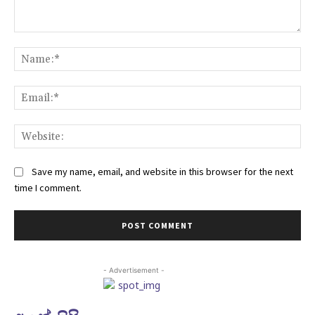
Comment:
Na
Ema
Web
Save my name, email, and website in this browser for the next
time I comment.
- Advertisement -