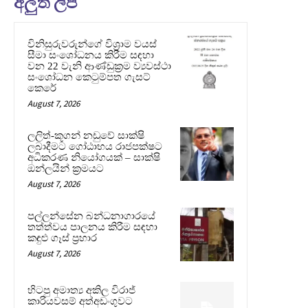
අලුත් ලිපි
විනිසුරුවරුන්ගේ විශ්‍රාම වයස්
සීමා සංශෝධනය කිරීම සඳහා
වන 22 වැනි ආණ්ඩුක්‍රම ව්‍යවස්ථා
සංශෝධන කෙටුම්පත ගැසට්
කෙරේ
August 7, 2026
ලලිත්-කූගන් නඩුවේ සාක්ෂි
ලබාදීමට ගෝඨාභය රාජපක්ෂට
අධිකරණ නියෝගයක් – සාක්ෂි
ඔන්ලයින් ක්‍රමයට
August 7, 2026
පල්ලන්සේන බන්ධනාගාරයේ
තත්ත්වය පාලනය කිරීම සඳහා
කඳුළු ගෑස් ප්‍රහාර
August 7, 2026
හිටපු අමාත්‍ය අකිල විරාජ්
කාරියවසම් අත්අඩංගුවට