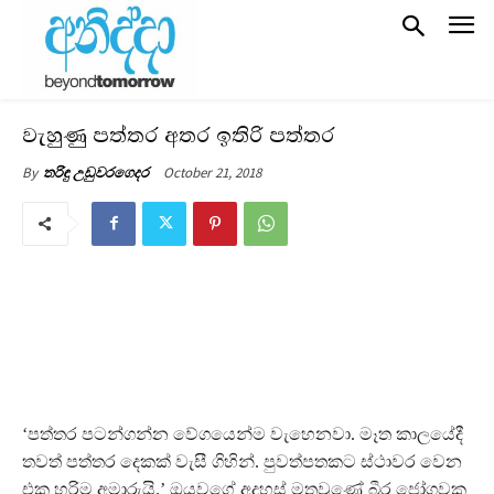
වැහුණු පත්තර අතර ඉතිරි පත්තර
October 21, 2018
By
තරිඳු උඩුවරගෙදර
‘පත්තර පටන්ගන්න වේගයෙන්ම වැහෙනවා. මෑත කාලයේදී
තවත් පත්තර දෙකක් වැසී ගිහින්. පුවත්පතකට ස්ථාවර වෙන
එක හරිම අමාරුයි.’ ඔයවගේ අදහස් මතුවුණේ බීර ජෝගුවක