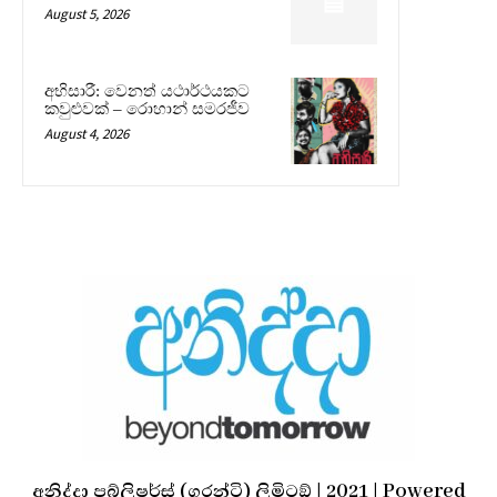
August 5, 2026
අභිසාරී: වෙනත් යථාර්ථයකට
කවුළුවක් – රොහාන් සමරජීව
August 4, 2026
අනිද්දා පබ්ලිෂර්ස් (ගරන්ටි) ලිමිටඞ් | 2021 | Powered