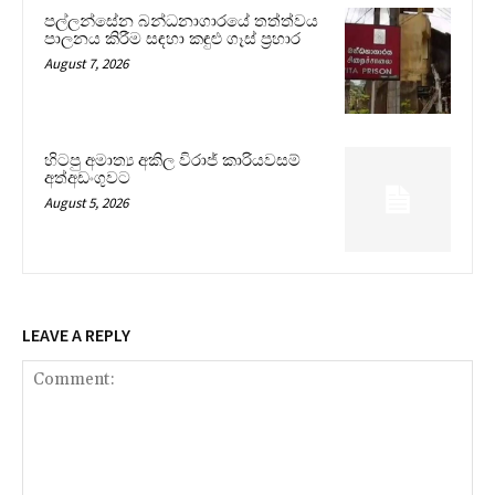
පල්ලන්සේන බන්ධනාගාරයේ තත්ත්වය
පාලනය කිරීම සඳහා කඳුළු ගෑස් ප්‍රහාර
August 7, 2026
හිටපු අමාත්‍ය අකිල විරාජ් කාරියවසම්
අත්අඩංගුවට
August 5, 2026
LEAVE A REPLY