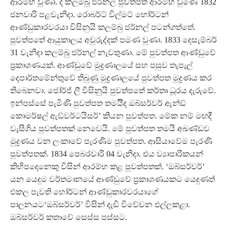
ආරම්භ වුණා. ද කලම්බු ජර්නල් පුවත්පත ආරම්භ වුණේ 1832
ජනවාරි පළවැනිදා. රොබර්ට් විල්මට් හෝර්ටන්
ආණ්ඩුකාරවරයා විසිනුයි කලම්බු ජර්නල් පටන්ගත්තේ.
පුවත්පතේ ආයුකාලය අවුරුද්දක් පමණ වුණා. 1833 දෙසැම්බර්
31 වැනිදා කලම්බු ජර්නල් නැවතුණා. මේ පුවත්පත ආණ්ඩුවේ
ප‍්‍රකාශණයක්. ආණ්ඩුවේ මුද්‍රණාලයේ සහ පසුව තැපැල්
දෙපාර්තමේන්තුවේ තිබුණු මුද්‍රණාලයේ පුවත්පත මුද්‍රණය කර
තිබෙනවා. ජෝර්ජ් ලී විසිනුයි පුවත්පතේ කර්තෘ ධූරය දැරුවේ.
ඉන්පස්සේ පැමිණි පුවත්පත තමයිිද ඔබ්සර්වර් ඇන්ඞ්
කොමර්ෂල් ඇඞ්වර්ටයිසර්’ කියන පුවත්පත. මේක නම් මඟදී
වැසීගිය පුවත්පතක් නෙවෙයි. මේ පුවත්පත තමයි අඛණ්ඩව
මුද්‍රණය වන ලංකාවේ පැරණිම පුවත්පත. ආසියාවේම පැරණි
පුවත්පතක්. 1834 පෙබරවාරි 04 වැනිදා. එය ව්‍යාපාරිකයන්
කිහිපදෙනෙකු විසින් ආරම්භ කළ පුවත්පතක්. ‘ඔබ්සර්වර්’
යන යෙදුම වර්තමානයේ ආණ්ඩුවේ ප‍්‍රකාශණයකට යෙදුණත්
එකල පැවති හෝර්ටන් ආණ්ඩුකාරවරයාගේ
පාලනයට‘ඔබ්සර්වර්’ විසින් දැඩි විවේචන එල්ලකළා.
ඔබ්සර්වර් කතාවේ සෙස්ස පස්සට.