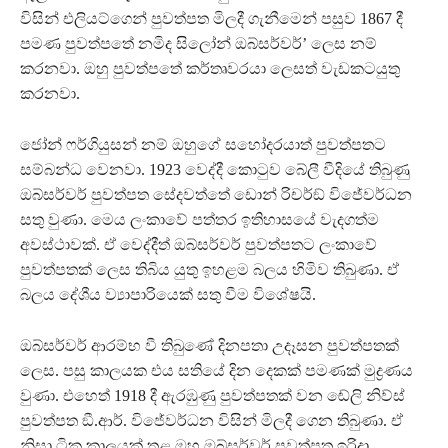
විසින් එලියට්ගෙන් පුවත්පත මිලදී ගැනීමෙන් පසුව 1867 දී
පමණ පුවත්පතේ නමිද සිලෝන් ඔබ්සර්වර්’ ලෙස නම්
කරනවා. ඔහු පුවත්පතේ කර්තෘවරයා ලෙසත් වැඩකටයුතු
කරනවා.
ජෝන් ෆර්ගියුසන් නම් ඔහුගේ සහෝදරයාත් පුවත්පතට
සම්බන්ධ වෙනවා. 1923 වෙද්දී කොටුව බේලී වීදියේ තිබුණු
ඔබ්සර්වර් පුවත්පත සේදවත්තේ ඩොන් රිචර්ඞ් විජේවර්ධන
සතු වුණා. මෙය ලංකාවේ පත්තර ඉතිහාසයේ වැදගත්ම
අවස්ථාවක්. ඒ වෙද්දීත් ඔබ්සර්වර් පුවත්පතට ලංකාවේ
පුවත්පතක් ලෙස තිබිය යුතු ඉහළම බලය හිමිව තිබුණා. ඒ
බලය දේශීය ව්‍යාපාරියෙක් සතු වීම විශේෂයි.
ඔබ්සර්වර් ආරම්භ වී තිබුණේ දිනපතා උදෑසන පුවත්පතක්
ලෙස. පසු කාලයක එය සතියේ දින දෙකක් පමණක් මුද්‍රණය
වුණා. එහෙත් 1918 දී ඇරඹුණු පුවත්පතක් වන ඬේලි නිව්ස්
පුවත්පත ඞී.ආර්. විජේවර්ධන විසින් මිලදී ගෙන තිබුණා. ඒ
නිසා ටික කාලයක් තුළ ඔහු ඔබ්සර්වර් පුවත්පත ඉරිදා