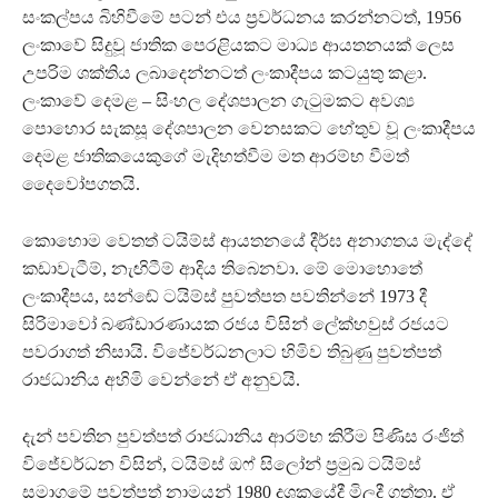
සංකල්පය බිහිවීමේ පටන් එය ප‍්‍රවර්ධනය කරන්නටත්, 1956
ලංකාවේ සිදුවූ ජාතික පෙරළියකට මාධ්‍ය ආයතනයක් ලෙස
උපරිම ශක්තිය ලබාදෙන්නටත් ලංකාදීපය කටයුතු කළා.
ලංකාවේ දෙමළ – සිංහල දේශපාලන ගැටුමකට අවශ්‍ය
පොහොර සැකසූ දේශපාලන වෙනසකට හේතුව වූ ලංකාදීපය
දෙමළ ජාතිකයෙකුගේ මැදිහත්වීම මත ආරම්භ වීමත්
දෛවෝපගතයි.
කොහොම වෙතත් ටයිම්ස් ආයතනයේ දීර්ඝ අනාගතය මැද්දේ
කඩාවැටීම්, නැඟිටීම් ආදිය තිබෙනවා. මේ මොහොතේ
ලංකාදීපය, සන්ඬේ ටයිම්ස් පුවත්පත පවතින්නේ 1973 දී
සිරිමාවෝ බණ්ඩාරණායක රජය විසින් ලේක්හවුස් රජයට
පවරාගත් නිසායි. විජේවර්ධනලාට හිමිව තිබුණු පුවත්පත්
රාජධානිය අහිමි වෙන්නේ ඒ අනුවයි.
දැන් පවතින පුවත්පත් රාජධානිය ආරම්භ කිරීම පිණිස රංජිත්
විජේවර්ධන විසින්, ටයිම්ස් ඔෆ් සිලෝන් ප‍්‍රමුඛ ටයිම්ස්
සමාගමේ පුවත්පත් නාමයන් 1980 දශකයේදී මිලදී ගත්තා. ඒ