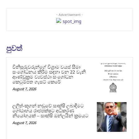
- Advertisement -
පුවත්
විනිසුරුවරුන්ගේ විශ්‍රාම වයස් සීමා
සංශෝධනය කිරීම සඳහා වන 22 වැනි
ආණ්ඩුක්‍රම ව්‍යවස්ථා සංශෝධන
කෙටුම්පත ගැසට් කෙරේ
August 7, 2026
ලලිත්-කූගන් නඩුවේ සාක්ෂි ලබාදීමට
ගෝඨාභය රාජපක්ෂට අධිකරණ
නියෝගයක් – සාක්ෂි ඔන්ලයින් ක්‍රමයට
August 7, 2026