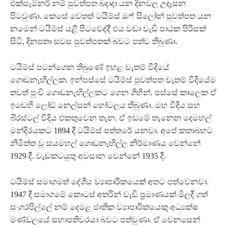
එක්සැමිනර් නම් පුවත්පත බදාදා යන දිනවල උදෑසන
පිටවුණා. කෙසේ වෙතත් ටයිම්ස් ඔෆ් සිලෝන් පුවත්පත යන
නමෙන් ටයිම්ස් යළි පිටවෙද්දී එය වඩා වැඩි පාඨක පිරිසක්
සිටි, දිනපතා සවස පුවත්පතක් බවට පත්ව තිබුණා.
ටයිම්ස් පටන්ගෙන තිබුණේ ඉහළ චැතම් වීදියේ
ගොඩනැඟිල්ලක. ඉන්පස්සේ ටයිම්ස් පුවත්පත චැතම් වීදියේම
තවත් පුංචි ගොඩනැඟිල්ලකට ගෙන ගිහින්. පස්සේ කාලෙක ඒ
ඉඩෙහි ලෝඞ් නෙල්සන් හෝටලය තිබුණා. මහ වීදිය සහ
බි‍්‍රස්ටල් වීදිය එකතුවෙන තැන. ඒ ඉඩමේ තැනෙන දෙමහල්
මන්දිරයකට 1894 දී ටයිම්ස් පත්තරේ යනවා. අපේ කතාබහට
නිමිත්ත වූ සයමහල් ගොඩනැඟිල්ල නිර්මාණය වෙන්නේ
1929 දී. වැඩකටයුතු අවසාන වෙන්නේ 1935 දී.
ටයිම්ස් සමාගමත් දේශීය ව්‍යාපාරිකයෙක් අතට පත්වෙනවා.
1947 දී සමාගමේ කොටස් අතරින් වැඩි ප‍්‍රමාණයක් මිලදී ගත්
සංගරපිල්ලේ නම් දෙමළ ජාතික ව්‍යාපාරිකයෙකු අධ්‍යක්ෂ
මණ්ඩලයේ සභාපතිවරයා බවට පත්වුණා. ඒ වෙනසෙන්