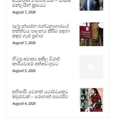
අධිකරණ නියෝගයක් – සාක්ෂි
ඔන්ලයින් ක්‍රමයට
August 7, 2026
පල්ලන්සේන බන්ධනාගාරයේ
තත්ත්වය පාලනය කිරීම සඳහා
කඳුළු ගෑස් ප්‍රහාර
August 7, 2026
හිටපු අමාත්‍ය අකිල විරාජ්
කාරියවසම් අත්අඩංගුවට
August 5, 2026
අභිසාරී: වෙනත් යථාර්ථයකට
කවුළුවක් – රොහාන් සමරජීව
August 4, 2026