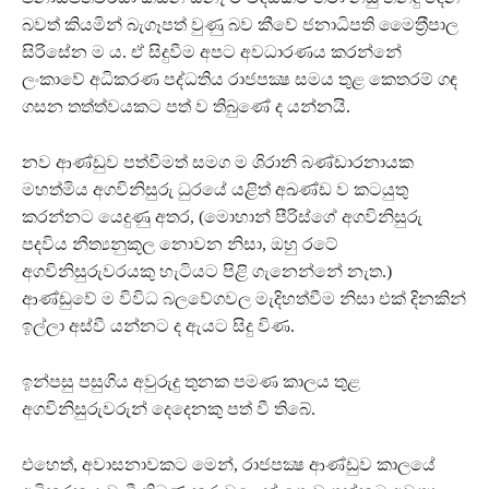
බවත් කියමින් බැගෑපත් වුණු බව කීවේ ජනාධිපති මෛත‍්‍රීපාල
සිරිසේන ම ය. ඒ සිදුවීම අපට අවධාරණය කරන්නේ
ලංකාවේ අධිකරණ පද්ධතිය රාජපක්‍ෂ සමය තුළ කෙතරම් ගඳ
ගසන තත්ත්වයකට පත් ව තිබුණේ ද යන්නයි.
නව ආණ්ඩුව පත්වීමත් සමග ම ශිරානි බණ්ඩාරනායක
මහත්මිය අගවිනිසුරු ධුරයේ යළිත් අඛණ්ඩ ව කටයුතු
කරන්නට යෙදුණු අතර, (මොහාන් පීරිස්ගේ අගවිනිසුරු
පදවිය නීත්‍යනුකූල නොවන නිසා, ඔහු රටේ
අගවිනිසුරුවරයකු හැටියට පිළි ගැනෙන්නේ නැත.)
ආණ්ඩුවේ ම විවිධ බලවේගවල මැදිහත්වීම නිසා එක් දිනකින්
ඉල්ලා අස්වී යන්නට ද ඇයට සිදු විණ.
ඉන්පසු පසුගිය අවුරුදු තුනක පමණ කාලය තුළ
අගවිනිසුරුවරුන් දෙදෙනකු පත් වී තිබේ.
එහෙත්, අවාසනාවකට මෙන්, රාජපක්‍ෂ ආණ්ඩුව කාලයේ