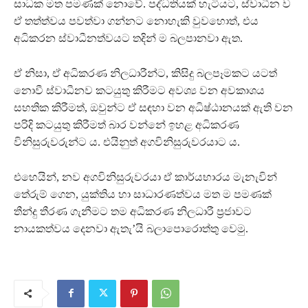
සාධක මත පමණක් නොවේ. පද්ධතියක් හැටියට, ස්වාධීන ව
ඒ තත්ත්වය පවත්වා ගන්නට නොහැකි වුවහොත්, එය
අධිකරන ස්වාධීනත්වයට තදින් ම බලපානවා ඇත.
ඒ නිසා, ඒ අධිකරණ නිලධාරීන්ට, කිසිදු බලපෑමකට යටත්
නොවී ස්වාධීනව කටයුතු කිරීමට අවශ්‍ය වන අවකාශය
සහතික කිරීමත්, ඔවුන්ට ඒ සඳහා වන අධිෂ්ඨානයක් ඇති වන
පරිදි කටයුතු කිරීමත් බාර වන්නේ ඉහළ අධිකරණ
විනිසුරුවරුන්ට ය. එයිනුත් අගවිනිසුරුවරයාට ය.
එහෙයින්, නව අගවිනිසුරුවරයා ඒ කාර්යභාරය මැනැවින්
තේරුම් ගෙන, යුක්තිය හා සාධාරණත්වය මත ම පමණක්
තීන්දු තීරණ ගැනීමට තම අධිකරණ නිලධාරී ප‍්‍රජාවට
නායකත්වය දෙනවා ඇතැ’යි බලාපොරොත්තු වෙමු.