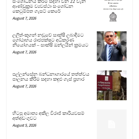
සංශෝධනය කිරීම සඳහා වන 22 වැනි
ආණ්ඩුක්‍රම ව්‍යවස්ථා සංශෝධන
කෙටුම්පත ගැසට් කෙරේ
August 7, 2026
ලලිත්-කූගන් නඩුවේ සාක්ෂි ලබාදීමට
ගෝඨාභය රාජපක්ෂට අධිකරණ
නියෝගයක් – සාක්ෂි ඔන්ලයින් ක්‍රමයට
August 7, 2026
පල්ලන්සේන බන්ධනාගාරයේ තත්ත්වය
පාලනය කිරීම සඳහා කඳුළු ගෑස් ප්‍රහාර
August 7, 2026
හිටපු අමාත්‍ය අකිල විරාජ් කාරියවසම්
අත්අඩංගුවට
August 5, 2026