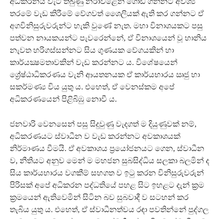
අධිකරනය වැටී තිබුණු නරාවළෙන් ගොඩ ගන්නට අවශ්‍ය
තරමේ වැඩ කිරීමේ වේගවත් ශෛලියක් ඇති කර ගන්නට ඒ
අගවිනිසුරුවරුන්ට හැකි වුණේ නැත. මහා විනාශයකට පසු
පත්වන නායකයන්ට පැවරෙන්නේ, ඒ විනාශයෙන් වූ හානිය
නැවත හරිගස්සන්නට සිය ගුණයක වේගයකින් හා
කාර්යක්‍ෂමතාවකින් වැඩ කරන්නට ය. විශේෂයෙන්
ශ්‍රේෂ්ඨාධිකරණය වැනි ආයතනයක ඒ කාර්යභාරය ඍජු හා
සකර්මණ්‍ය විය යුතු ය. එහෙත්, ඒ වෙනස්කම අපේ
අධිකරණයෙන් පිළිබිඹු නොවී ය.
ජනවාරි වෙනසෙන් පසු සිදුවුණු වැදගත් ම දියුණුවක් නම්,
අධිකරණයට ස්වාධීන ව වැඩ කරන්නට අවකාශයක්
නිර්මාණය වීමයි. ඒ අවකාශය ප‍්‍රයෝජනයට ගෙන, ස්වාධීන
ව, නීතියට අනුව මෙන් ම මහජන සුබසිද්ධිය සලකා බලමින් ද
සිය කාර්යභාරය වගකීම් සහගත ව ඉටු කරන විනිසුරුවරුන්
පිරිසක් අපේ අධිකරන පද්ධතියේ පහළ සිට ඉහළට දැන් ක‍්‍රම
ක‍්‍රමයෙන් ඇතිවෙමින් සිටින බව සුබවාදී ව සටහන් කර
තැබිය යුතු ය. එහෙත්, ඒ ස්වාධීනත්වය රඳා පවතින්නේ පුද්ගල