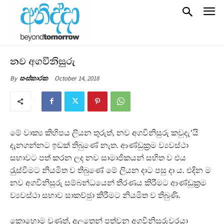
නව අගවිනිසුරු
October 14, 2018
By
සංස්කාරක
මේ වාක්‍ය කිහිපය ලියන තුරුත්, නව අගවිනිසුරු කවුදැ’යි
දැනගන්නට ඉඩක් තිබුණේ නැත. ආණ්ඩුක‍්‍රම ව්‍යවස්ථා
සභාවට පත් කරන ලද නව සාමාජිකයන් සහිත ව එය
රැුස්වීමට නියමිත ව තිබුණේ මේ ලියන දාට පසු දා ය. එදින ම
නව අගවිනිසුරු සම්බන්ධයෙන් තීරණය කිරීමට ආණ්ඩුක‍්‍රම
ව්‍යවස්ථා සභාව සාකච්ඡුා කිරීමට නියමිත ව තිබුණි.
කොහොම වුණත්, අලූතෙන් පත්වන අගවිනිසුරුවරයා