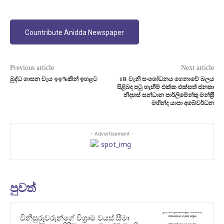
Countribute Anidda Newspaper
Previous article
Next article
බුද්ධ ශාසන වැය 99%කින් ඉහළට
18 වැනි සංශෝධනය ගෙනාවේ බලය
පිළිබඳ පටු හැඟීම් එක්ක එක්සත් ජනතා
නිදහස් සන්ධාන පාර්ලිමේන්තු මන්ත‍්‍රී
මහින්ද යාපා අබේවර්ධන
- Advertisement -
පුවත්
විනිසුරුවරුන්ගේ විශ්‍රාම වයස් සීමා