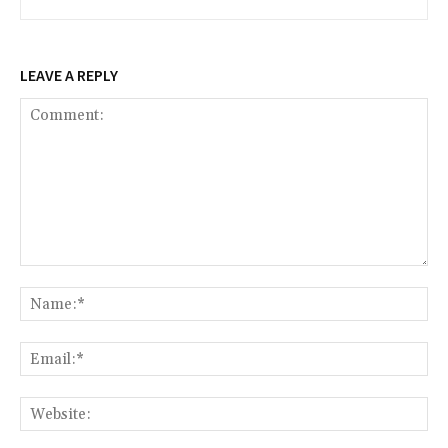
LEAVE A REPLY
Comment:
Na
Ema
Web