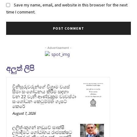
Save my name, email, and website in this browser for the next
time I comment.
- Advertisement -
අලුත් ලිපි
විනිසුරුවරුන්ගේ විශ්‍රාම වයස්
සීමා සංශෝධනය කිරීම සඳහා
වන 22 වැනි ආණ්ඩුක්‍රම ව්‍යවස්ථා
සංශෝධන කෙටුම්පත ගැසට්
කෙරේ
August 7, 2026
ලලිත්-කූගන් නඩුවේ සාක්ෂි
ලබාදීමට ගෝඨාභය රාජපක්ෂට