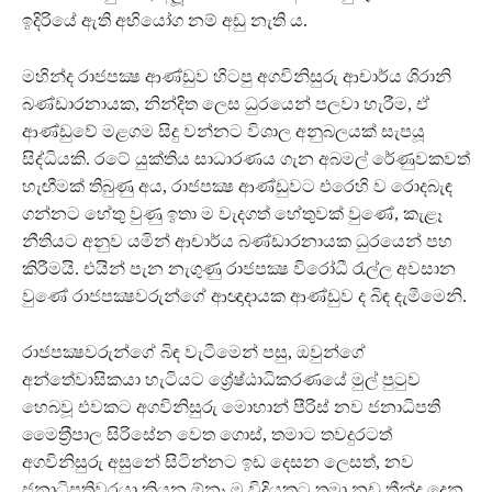
ඉදිරියේ ඇති අභියෝග නම් අඩු නැති ය.
මහින්ද රාජපක්‍ෂ ආණ්ඩුව හිටපු අගවිනිසුරු ආචාර්ය ශිරානි
බණ්ඩාරනායක, නින්දිත ලෙස ධුරයෙන් පලවා හැරීම, ඒ
ආණ්ඩුවේ මළගම සිදු වන්නට විශාල අනුබලයක් සැපයූ
සිද්ධියකි. රටේ යුක්තිය සාධාරණය ගැන අබමල් රේණුවකවත්
හැඟීමක් තිබුණු අය, රාජපක්‍ෂ ආණ්ඩුවට එරෙහි ව රොදබැඳ
ගන්නට හේතු වුණු ඉතා ම වැදගත් හේතුවක් වුණේ, කැළෑ
නීතියට අනුව යමින් ආචාර්ය බණ්ඩාරනායක ධුරයෙන් පහ
කිරීමයි. එයින් පැන නැගුණු රාජපක්‍ෂ විරෝධී රැල්ල අවසාන
වුණේ රාජපක්‍ෂවරුන්ගේ ආඥාදායක ආණ්ඩුව ද බිඳ දැමීමෙනි.
රාජපක්‍ෂවරුන්ගේ බිඳ වැටීමෙන් පසු, ඔවුන්ගේ
අන්තේවාසිකයා හැටියට ශ්‍රේෂ්ඨාධිකරණයේ මුල් පුටුව
හෙබවූ එවකට අගවිනිසුරු මොහාන් පීරිස් නව ජනාධිපති
මෛත‍්‍රීපාල සිරිසේන වෙත ගොස්, තමාට තවදුරටත්
අගවිනිසුරු අසුනේ සිටින්නට ඉඩ දෙසන ලෙසත්, නව
ජනාධිපතිවරයා කියන ඕනෑ ම විදියකට තමා නඩු තීන්දු දෙන