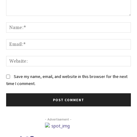
Comment:
Na
Ema
Web
Save my name, email, and website in this browser for the next
time I comment.
- Advertisement -