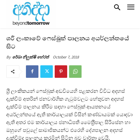
ශ‍්‍රී ලංකාවේ ෆෙස්බුක් පාලනය අයර්ලන්තයේ
සිට
October 7, 2018
By
රේඛා නිලුක්ෂි හේරත්
ශ‍්‍රී ලාංකිකයන් ෆෙස්බුක් අඩවියෙහි පළකරන විවිධ අදහස්
දැක්වීම් අතරින් ජනවාර්ගික ගැටුම්වලට හේතුවන අදහස්
දැක්වීම් පාලනය කිරීම සඳහා ෆෙස්බුක් ආයතනයේ
අයර්ලන්තයේ ඇති කාර්යාලයක් විසින් කණ්ඩායමක් යොදවා
ඇති අතර එම කාර්යාලය ජනාධිපති මෛත‍්‍රීපාල සිරිසේන හා
ඔහුගේ පවුලේ සාමාජිකයන්ට එරෙහි දේශපාලන අදහස්
දැක්වීම්ද පාලනය කරමින් සිටින බව වාර්තා වෙයි.