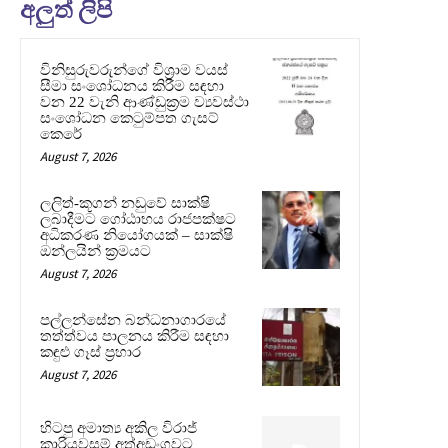
අලුත් ලිපි
විනිසුරුවරුන්ගේ විශ්‍රාම වයස්
සීමා සංශෝධනය කිරීම සඳහා
වන 22 වැනි ආණ්ඩුක්‍රම ව්‍යවස්ථා
සංශෝධන කෙටුම්පත ගැසට්
කෙරේ
August 7, 2026
ලලිත්-කූගන් නඩුවේ සාක්ෂි
ලබාදීමට ගෝඨාභය රාජපක්ෂට
අධිකරණ නියෝගයක් – සාක්ෂි
ඔන්ලයින් ක්‍රමයට
August 7, 2026
පල්ලන්සේන බන්ධනාගාරයේ
තත්ත්වය පාලනය කිරීම සඳහා
කඳුළු ගෑස් ප්‍රහාර
August 7, 2026
හිටපු අමාත්‍ය අකිල විරාජ්
කාරියවසම් අත්අඩංගුවට