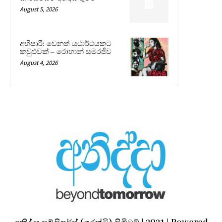
August 5, 2026
අභිසාරී: වෙනත් යථාර්ථයකට
කවුළුවක් – රොහාන් සමරජීව
August 4, 2026