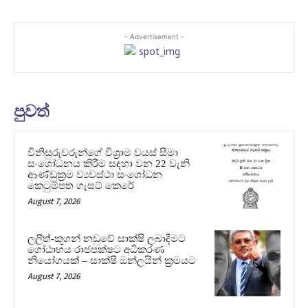
- Advertisement -
පුවත්
විනිසුරුවරුන්ගේ විශ්‍රාම වයස් සීමා
සංශෝධනය කිරීම සඳහා වන 22 වැනි
ආණ්ඩුක්‍රම ව්‍යවස්ථා සංශෝධන
කෙටුම්පත ගැසට් කෙරේ
August 7, 2026
ලලිත්-කූගන් නඩුවේ සාක්ෂි ලබාදීමට
ගෝඨාභය රාජපක්ෂට අධිකරණ
නියෝගයක් – සාක්ෂි ඔන්ලයින් ක්‍රමයට
August 7, 2026