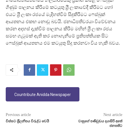
නියෝජිතායතනයේ නිලධාරියෙකු ප‍්‍රකාශ කළේ ෆෙස්බුක්
ගිණුම් පාලනය කිරීමේ කටයුතු ශ‍්‍රී ලංකාවේදී කිරීමට හෝ
එයට ශ‍්‍රී ලංකා රජයේ මැදිහත්වීම් සිදුකිරීමට ෆෙස්බුක්
ආයතනය එකඟ නොවූ බවයි. ජනාධිපතිවරයා විවේචනය
කරන අදහස් දැක්වීම් පාලනය කිරීම මඟින් ශ‍්‍රී ලංකා රජය
සමඟ ගැටුමක් ඇති කර නොගැනීමේ ප‍්‍රතිපත්තියක සිට
ෆෙස්බුක් ආයතනය එම කටයුතු සිදු කරනවා විය හැකි බවය.
Countribute Anidda Newspaper
Previous article
Next article
විස්සට ශ‍්‍රීලනිපය විරුද්ධ වෙයි
වාසුගේ පණිවුඩය දයාසිරි අතේ
ජනපතිට