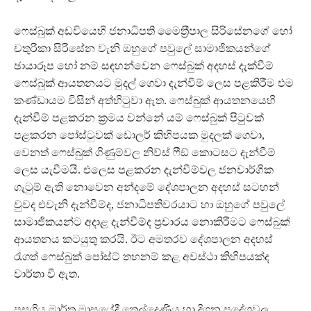
ෆෙස්බුක් අඩවියෙහි ජනාධිපති මෛත‍්‍රීපාල සිරිසේනගේ හෝ
චතුරිකා සිරිසේන වැනි ඔහුගේ පවුලේ සාමාජිකයන්ගේ
ඡායාරූප හෝ නම් සඳහන්වෙන ෆෙස්බුක් අදහස් දැක්වීම්
ෆෙස්බුක් ආයතනයට මුදල් ගෙවා දැන්වීම් ලෙස පළකිරීම එම
කණ්ඩායම විසින් අත්හිටුවා ඇත. ෆෙස්බුක් ආයතනයෙහි
දැන්වීම් පළකරන ක‍්‍රමය වන්නේ යම් ෆෙස්බුක් පිටුවක්
පළකරන පෝස්ටුවක් ඩොලර් කිහිපයක මුදලක් ගෙවා,
වෙනත් ෆෙස්බුක් ගිණුම්වල නිව්ස් ෆීඞ් කොටසට දැන්වීම්
ලෙස යැවීමයි. එලෙස පළකරන දැන්වීම්වල ජනවාර්ගි ක
ගැටුම් ඇති නොවෙන අන්දමේ දේශපාලන අදහස් සටහන්
වුවද එවැනි දැන්වීම්ද, ජනාධිපතිවරයාට හා ඔහුගේ පවුලේ
සාමාජිකයන්ට අදාළ දැන්වීම්ද ප‍්‍රචාරය නොකිරීමට ෆෙස්බුක්
ආයතනය කටයුතු කරයි. ඊට අමතරව දේශපාලන අදහස්
රැගත් ෆෙස්බුක් පෝස්ට් තහනම් කළ අවස්ථා කිහිපයක්ද
වාර්තා වී ඇත.
පසුගිය මාර්තු මාසයේදී තෙල්දෙණිය හා දිගන ප‍්‍රදේශවල