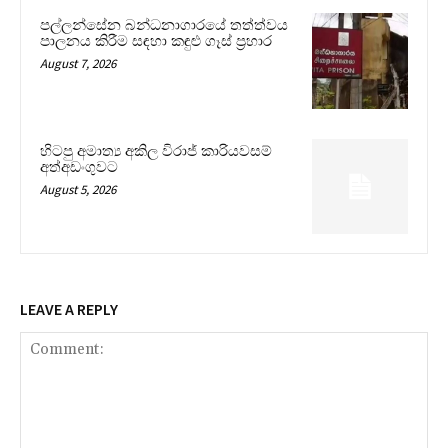
පල්ලන්සේන බන්ධනාගාරයේ තත්ත්වය
පාලනය කිරීම සඳහා කඳුළු ගෑස් ප්‍රහාර
August 7, 2026
හිටපු අමාත්‍ය අකිල විරාජ් කාරියවසම්
අත්අඩංගුවට
August 5, 2026
LEAVE A REPLY