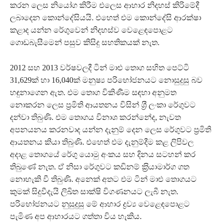
කරන ලෙස නියෝග කිරීම එලෙස ආහාර නිදහස් කිරිමේදී
ලබාදෙන කොන්දේසියයි. එහෙත් එම කොන්දේසි ආරක්ෂා
කළාද යන්න රේගුවෙන් නිදහස්ව වෙළෙඳපොළට
ගොඩබැසීමෙන් පසුව කිසිදු සහතිකයක් නැත.
2012 සහ 2013 වර්ෂවලදී ටින් මාළු තොග සහිත පෙට්ටි
31,629ක් හා 16,040ක් මනුෂ්‍ය පරිභෝජනයට නොසුදුසු බව
හඳුනාගෙන ඇත. එම තොග විකිණීම සඳහා අනුමත
නොකරන ලෙස ප‍්‍රමිති ආයතනය විසින් ශ‍්‍රී ලංකා රේගුවට
දන්වා තිබුණි. එම තොගය විනාශ කරන්නේද, නැවත
අපනයනය කරනවාද යන්න දැනුම් දෙන ලෙස රේගුවට ප‍්‍රමිති
ආයතනය කියා තිබුණි. එහෙත් එම දැනුම්දීම කළ ලිපිවල
අදාළ තොගයේ රේගු යොමු අංකය සහ දිනය සටහන් කර
තිබුණේ නැත. ඒ නිසා රේගුවට කඩිනම් ක‍්‍රියාමාර්ග ගත
නොහැකි වී තිබුණි. අනෙක් අතට එම ටින් මාළු තොගයට
කුමක් සිදුවීදැයි ලිඛිත සාක්ෂි විගණනයට ලැබී නැත.
පරිභෝජනයට නුසුදුසු මේ ආහාර ද්‍රව්‍ය වෙළෙඳපොළට
පැමිණ අප ආහාරයට ගත්තා විය හැකිය.