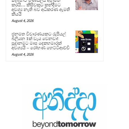
කැබිනට් මණ්ඩලය අනුමත
කරයි… කිසිවකුට කන්දීමට
අවශ්‍ය නැති බව අධිකරණ ඇමති
කියයි
August 4, 2026
ජනමත විචාරණයකට රුපියල්
බිලියන 1ක් වැය වෙනවා!
සූදානමට මාස දෙකහමාරක්
අවශ්‍යයි – රෝහණ හෙට්ටිආච්චි
August 4, 2026