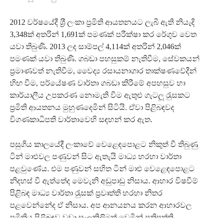
2012 වර්ෂයේදී ශ‍්‍රී ලංකා ප‍්‍රමිති ආයතනයට ලැබී ඇති නියැදි
3,348ක් අතරින් 1,691ක් පමණක් පරීක්ෂා කර රේගුව වෙත
යවා තිබුණි. 2013 ලද සාම්පල් 4,114ක් අතරින් 2,046ක්
පමණක් යවා තිබුණි. ගබඩා පහසුකම් නැතිවීම, සේවකයන්
ප‍්‍රමාණවත් නැතිවීම, වෛද්‍ය රසායනාගාර තාක්ෂණවේදීන්
හිඟ වීම, පර්යේෂණ වාර්තා ගබඩා කිරීමේ අපහසුව හා
කාර්යාලීය උපකරණ නොමැති වීම ඇතුළු ගැටලූ‍ රැුසකට
ප‍්‍රමිති ආයතනය මුහුණදෙමින් සිටියි. ඒවා පිළිබඳවද
විගණකාධිපති වාර්තාවෙහි සඳහන් කර ඇත.
පසුගිය කාලයේදී ලංකාවේ වෙළෙඳපොළට නිකුත් වී තිබුණු
ටින් මාළුවල පණුවන් සිට ඇතැයි මාධ්‍ය හරහා වාර්තා
පළවුණේය. එම පණුවන් සහිත ටින් මාළු වෙළෙඳපොළට
නිදහස් වී ඇත්තේද මෙවැනි අඩුපාඩු නිසාය. ආහාර විෂවීම්
පිළිබඳ මාධ්‍ය වාර්තා රැුසක් ප‍්‍රවෘත්ති හරහා නිතර
පළවෙන්නේද ඒ නිසාය. අප ආනයනය කරන ආහාරවල
ප‍්‍රමිතිය පිළිබඳව වඩා සැලකිලිමත් වෙමින් ප‍්‍රතිපත්ති