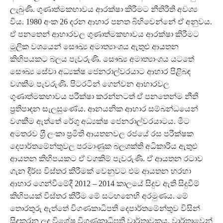
ලැබුණි. ගුණාත්මකභාවය ආරක්ෂා කිරීමට නීතිරීති අවශ්‍ය
විය. 1980 අංක 26 දරන ආහාර පනත බිහිවෙන්නේ ඒ අනුවය.
ඒ පනතෙන් ආහාරවල ගුණාත්මකභාවය ආරක්ෂා කිරීමට
මූලික වශයෙන් සෞඛ්‍ය අමාත්‍යාංශය ඇතුළු ආයතන
කිහිපයකට බලය පැවරුණි. සෞඛ්‍ය අමාත්‍යාංශය යටතේ
සෞඛ්‍ය සේවා අධ්‍යක්ෂ ජෙනරාල්වරයාට ආහාර පිළිබඳ
වගකීම පැවරුණි. පිටරටින් ගෙන්වන ආහාරවල
ගුණාත්මකභාවය පරීක්ෂා කරන්නටත් ඒ පනතෙන්ම නීති
ප‍්‍රතිපාදන සැලසුණේය. ආනයනික ආහාර සම්බන්ධයෙන්
වගකීම ඇත්තේ රේගු අධ්‍යක්ෂ ජෙනරාල්වරයාටය. මීට
අමතරව ශ‍්‍රී ලංකා ප‍්‍රමිති ආයතනවල රජයේ රස පරීක්ෂක
දෙපාර්තමේන්තුවල පරමාණුක බලශක්ති අධිකාරිය ඇතුළු
ආයතන කිහිපයකට ඒ වගකිම් පැවරුණි. ඒ ආයතන රටාව
ගැන දීර්ඝ විස්තර කිරීමක් වෙනුවට එම ආයතන හරහා
ආහාර ගෙන්වීමේදී 2012 – 2014 කාලයේ සිදුව ඇති සිදුවීම්
කිහිපයක් විස්තර කිරීම මේ සටහනෙහි අරමුණය. මේ
තොරතුරු ඇත්තේ විගණකාධිපති දෙපාර්තමේන්තුව විසින්
සිදුකරන ලද විශේෂ විගණකාධිපති වාර්තාවකය. වාර්තාවෙන්