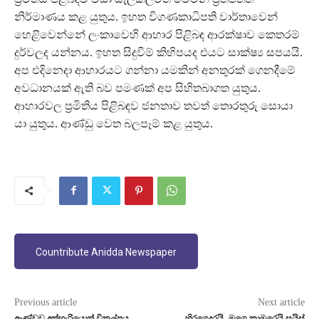
නිර්මාණය කළ යුතුය. ඉහත විගණකාධිපති වාර්තාවෙන්
හෙළිවෙන්නේ ලංකාවෙහි ආහාර පිළිබඳ ආරක්ෂාව කෙතරම්
දුර්වලද යන්නය. ඉහත සිදුවීම් කිහිපයද එයට සාක්ෂ්‍ය සපයයි.
අප එදිනෙදා ආහාරයට ගන්නා යමකින් අනතුරක් ගෙනදීමේ
අවධානයක් ඇති බව පමණක් අප සිහිතබාගත යුතුය.
ආහාරවල ප‍්‍රමිතිය පිළිබඳව ජනතාව තවත් තොරතුරු සොයා
යා යුතුය. ආණ්ඩු වෙත බලපෑම් කළ යුතුය.
Countribute Anidda Newspaper
Previous article
Next article
ආණ්ඩුව අත්හැරියොත් විකල්පය
හිරගෙදරයි, මගෙ කාමරෙයි සයිස්