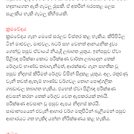
හඳුනාගෙන ඇති ගැටලූ‍ රැුසකි. ඒ අතරින් බරපතළ ලෙස
සැලකිය හැකි ගැටලූ‍ කිහිපයකි.
ක‍්‍රමවේදය
ක‍්‍රමවේදය ගැන මෙසේ සරලව විස්තර කළ හැකිය. කිරිපිටිල
ටින් මාළුවල, මාළුවල, බටර් සහ වෙනත් ආනයනික ද්‍රව්‍ය
ගෙන්වූ පසුව ඒවායේ නියැදි ලබාගත යුතුය. ඉන්පසුව ඒවා
පිළිබඳ පරීක්ෂා කොට පරීක්ෂණ වාර්තා ලබාදෙන තෙක්
රේගුවේ භාණ්ඩ තබාගැනීමත්, ආරක්ෂාව ගැන සහතික වූ
පසුව නිදහස් කිරීමත් රේගුව විසින් සිදුකළ යුතුය. අල, රතුළුණු
වැනි තවත් ඇතැම් භාණ්ඩ වර්ගවල තොග පෞද්ගලික
ගබඩාවල තබාගත හැකිය. එහෙත් ඒවා පිළිබඳ පරීක්ෂණ
අවසන් කරන තෙක් රේගුව වෙත ඇපකරයක් තබයි.
පරීක්ෂණ අවසාන වූ පසුව ඇපය නිදහස් කරයි.
සාමාන්‍යයෙන් එවැනි ආහාර වර්ග මතුපිටින් බැලීමෙන් පසුව
ආහාරයට ගත හැකිද යන්න නිරීක්ෂණය කළ හැකිය.
ගැටලූ‍