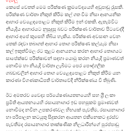
කෙසේ වෙතත් මෙම පරීක්ෂණ ක‍්‍රමවේදයෙහි අඩුපාඩු රැුසකි.
පරීක්ෂණ වාර්තා නිකුත් කිරීම කල් ගත වීම නිසා ආනයනික
ආහාර වෙළෙඳපොළට නිකුත් කිරීම ඉන් එකකි. ඇතැම්විට
නියැදිය ආහාරයට නුසුදුසු බවට පරීක්ෂණ වාර්තාව පිටවෙද්දී
ආහාර අපේ කුසෙහි තිබිය හැකිය. පරීක්ෂණ අවසාන වෙන
තෙක් රඳවා තබාගත් ආහාර තොග පරීක්ෂණ කල්යෑම නිසා
කල් ඉකුත්වීමල රට තුළට ආනයනය කරන ආහාර තොගයට
සාපේක්ෂව පරීක්ෂාවන් සඳහා යොමු කරන නියැදි ප‍්‍රමාණවත්
නොවීම හා නියැදි වාර්තා ලැබීමට පෙර පෞද්ගලික
ගබඩාවලින් ආහාර තොග වෙළෙඳපොළට නිකුත් කිරීම යන
කාරණා විගණකාධිපති වාර්තාවේදී නිරීක්ෂණය වී තිබුණි.
ඊට අමතරව වෛද්‍ය පර්යේෂණායතනයෙහි සහ ශ‍්‍රී ලංකා
ප‍්‍රමිති ආයතනයෙහි රසායනාගාර ඉඩ පහසුකම් ප‍්‍රමාණවත්
නොවීමද නවීන උපකරණවල හිඟයක් පැවතීම, රසායනාගාර
හා පරිපාලන කටයුතු සිදුකරන ආයතන එකිනෙකට දුරස්ව
පැවතීමද රසායනාගාර තාක්ෂණික නිලධාරීන්ගේ පුරප්පාඩු