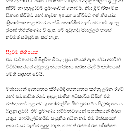
සහ ආහාර හා ඖෂධ පරීක්ෂකවරුන්ට අදාළ කාලීන දැනුවත්
කිරීම් හා පුහුණුවීම් ප‍්‍රමාණවත් නොවීම, නියැදි වාර්තා මත
විනාශ කිරීමට හෝ නැවත අපයනය කිරීමට ගත් නියෝග
ක‍්‍රියාත්මක කළ බවට සාක්ෂි නොතිබීම වැනි වෙනත් ගැටලූ‍
රැුසක් නිරික්ෂණය වී ඇත. මේ අඩුපාඩු සියල්ලම පාහේ
තවමත් සම්පූර්ණ කර නැත.
සිදුවීම් කිහිපයක්
එම වාර්තාවෙහි සිදුවීම් විශාල ප‍්‍රමාණයක් ඇත. ඒවා අතරින්
විවිධාකාරයේ අඩුපාඩු නියෝජනය කරන සිදුවීම් කිහිපයක්
මෙහි සඳහන් වෙයි.
මත්ස්‍යයන් ආනයනය කිරීමේදී අපනයනය කරනු ලබන රටේ
හෝ සම්භාවිත රටේ අදාළ ජාතික අධිකාරිය විසින් එම
මත්ස්‍යයන් තුළ අඩංගු ෆෝමැල්ඩිහයිඞ් ප‍්‍රමාණය පිළිබඳ සොයා
බලනු ලබයි. එම ප‍්‍රමාණය සම්බන්ධයෙන් සහතිකයක් තිබිය
යුතුය. ෆෝමැල්ඩිහයිඞ් සංයුතිය අධික නම් එම මත්ස්‍යයන්
ආහාරයට ගැනීම සුදුසු නැත. එහෙත් රජයේ රස පරීක්ෂක