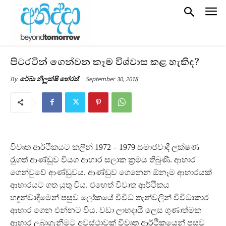
පිටරටින් ගෙන්වන කෑම විශ්වාස කළ හැකිද?
September 30, 2018
By
රේඛා නිලුක්ෂි හේරත්
විවෘත ආර්ථිකයට කලින් 1972 – 1979 සමාජවාදී ලක්ෂණ
රැුගත් ආණ්ඩුව වියග ආහාර සලාක ක‍්‍රමය තිබුණි. ආහාර
ගෙන්වුවේ ආණ්ඩුවය. ආණ්ඩුව ගෙනෙන ඕනෑම ආහාරයක්
ආහාරයට ගත යුතු විය. එහෙත් විවෘත ආර්ථිකය
හඳුන්වාදීමෙන් පසුව ලෝකයේ විවිධ තැන්වලින් විවිධාකාර
ආහාර ගෙන එන්නට විය. වඩා ලාභදෘයී ලෙස ගුණාත්මක
ආහාර ලබාගැනීමට අවස්ථාවක් විවෘත ආර්ථිකයෙන් පසුව