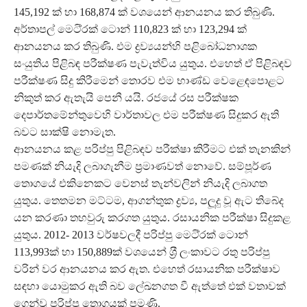
145,192 ක් හා 168,874 ක් වශයෙන් ආනයනය කර තිබුණි.
අර්තාපල් මෙටි‍්‍රක් ටොන් 110,823 ක් හා 123,294 ක්
ආනයනය කර තිබුණි. එම ද්‍රව්‍යයන්හි පළිබෝධනාශක
සංයුතිය පිළිබඳ පරීක්ෂණ පැවැත්විය යුතුය. එහෙත් ඒ පිළිබඳව
පරීක්ෂණ සිදු කිරීමෙන් තොරව එම භාණ්ඩ වෙළෙඳපොළට
නිකුත් කර ඇතැයි පෙනී යයි. රජයේ රස පරීක්ෂක
දෙපාර්තමේන්තුවෙහි වාර්තාවල එම පරීක්ෂණ සිදුකර ඇති
බවට සාක්ෂි නොමැත.
ආනයනය කළ පරිප්පු පිළිබඳව පරීක්ෂා කිරීමට එක් තැනකින්
පමණක් නියැදි ලබාගැනීම ප‍්‍රමාණවත් නොවේ. සම්පූර්ණ
තොගයේ එකිනෙකට වෙනස් තැන්වලින් නියැදි ලබාගත
යුතුය. තෙතමන මට්ටම, ආගන්තුක ද්‍රව්‍ය, පලූ‍දු වූ ඇට තිබේද
යන කරණා තහවුරු කරගත යුතුය. රසායනික පරීක්ෂා සිදුකළ
යුතුය. 2012- 2013 වර්ෂවලදී පරිප්පු මෙටි‍්‍රක් ටොන්
113,993ක් හා 150,889ක් වශයෙන් ශ‍්‍රී ලංකාවට රතු පරිප්පු
වරින් වර ආනයනය කර ඇත. එහෙත් රසායනික පරීක්ෂාව
සඳහා යොමුකර ඇති බව ලේඛනගත වී ඇත්තේ එක් වතාවක්
ගෙන්වූ පරිප්පු තොගයක් පමණි.