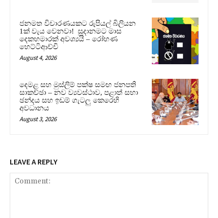
ජනමත විචාරණයකට රුපියල් බිලියන
1ක් වැය වෙනවා! සූදානමට මාස
දෙකහමාරක් අවශ්‍යයි – රෝහණ
හෙට්ටිආච්චි
August 4, 2026
දෙමළ සහ මුස්ලිම් පක්ෂ සමඟ ජනපති
සාකච්ඡා – නව ව්‍යවස්ථාව, පළාත් සභා
ඡන්දය සහ ඉඩම් ගැටලු කෙරෙහි
අවධානය
August 3, 2026
LEAVE A REPLY