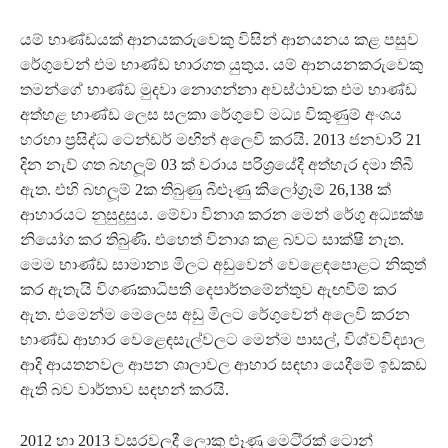
යම් භාණ්ඩයක් ආනයකරුවෙකු විසින් ආනයනය කළ පසුව
රේගුවෙන් එම භාණ්ඩ භාරගත යුතුය. යම් ආනයනකරුවෙකු
තමන්ගේ භාණ්ඩ මුදවා නොගන්නා අවස්ථාවක එම භාණ්ඩ
අත්හළ භාණ්ඩ ලෙස සලකා රේගුවේ මධ්‍ය විකුණුම් අංශය
හරහා ප‍්‍රසිද්ධ ටෙන්ඩර් මඟින් අලෙවි කරයි. 2013 ජනවාරි 21
දින නැව් ගත බහලූ‍ම් 03 ක් වරාය පරිශ‍්‍රයේදී අත්හැර දමා තිබී
ඇත. එහි බහලූම් 2ක තිබුණු බීළුෑණු කිලෝග‍්‍රෑම් 26,138 ක්
ආහාරයට නුසුදුසුය. මේවා විනාශ කරන මෙන් රේගු අධ්‍යක්ෂ
නියෝග කර තිබුණි. එහෙත් විනාශ කළ බවට සාක්ෂි නැත.
මෙම භාණ්ඩ සාමාන්‍ය මිලට අඩුවෙන් වෙළෙඳපොළට නිකුත්
කර ඇතැයි විගණකාධිපති දෙපාර්තමේන්තුව ඇඟවීම් කර
ඇත. එමෙන්ම මෙලෙස අඩු මිලට රේගුවෙන් අලෙවි කරන
භාණ්ඩ ආහාර වෙළෙඳසැල්වලට මෙන්ම පාසල්, විශ්වවිද්‍යාල
ආදි ආයතනවල ආපන ශාලාවල ආහාර සඳහා යෙදීමේ ඉඩකඩ
ඇති බව වාර්තාව සඳහන් කරයි.
2012 හා 2013 වසරවලදී ලොකු ළුෑණු මෙටි‍්‍රක් ටොන්