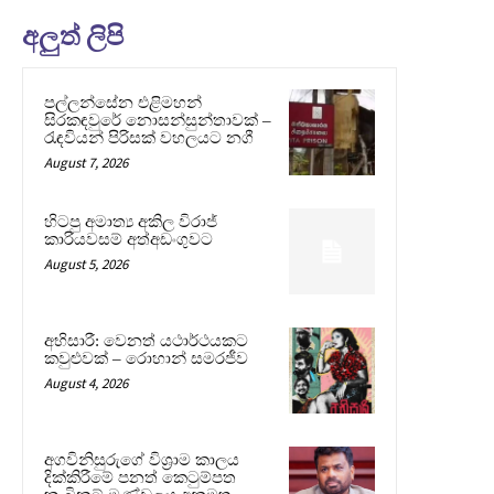
අලුත් ලිපි
පල්ලන්සේන එළිමහන්
සිරකඳවුරේ නොසන්සුන්තාවක් –
රැඳවියන් පිරිසක් වහලයට නගී
August 7, 2026
හිටපු අමාත්‍ය අකිල විරාජ්
කාරියවසම් අත්අඩංගුවට
August 5, 2026
අභිසාරී: වෙනත් යථාර්ථයකට
කවුළුවක් – රොහාන් සමරජීව
August 4, 2026
අගවිනිසුරුගේ විශ්‍රාම කාලය
දික්කිරීමේ පනත් කෙටුම්පත