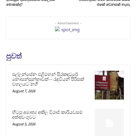
මොකක්ද?
එකේ වෙනසක් නැහැ
- Advertisement -
පුවත්
පල්ලන්සේන එළිමහන් සිරකඳවුරේ
නොසන්සුන්තාවක් – රැඳවියන් පිරිසක්
වහලයට නගී
August 7, 2026
හිටපු අමාත්‍ය අකිල විරාජ් කාරියවසම්
අත්අඩංගුවට
August 5, 2026