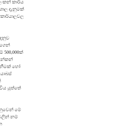
ලංකන් කාර්ය
ශාල දැනුමක්
ා කාර්යාලවල
දෙනුව
්ගෙන්
් 500,000ක්
ලන්කන්
ැනීමක් හෝ
යාබස්
්
විය යුත්තේ
ෙනුවෙන් මේ
වලින් නම්
න