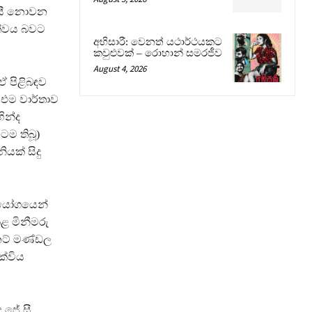
දායී නොවන
ීත්වය බවට
අභිසාරී: වෙනත් යථාර්ථයකට
කවුළුවක් – රොහාන් සමරජීව
August 4, 2026
ඒ පිළිබඳව
 එම වාර්තාව
ින්ද
ටම තිබූ)
යක් සිදු
නියෝගයෙන්
ළ මිනීමරු
ිනට් මණ්ඩල
ක්විය
ජේ.සී.