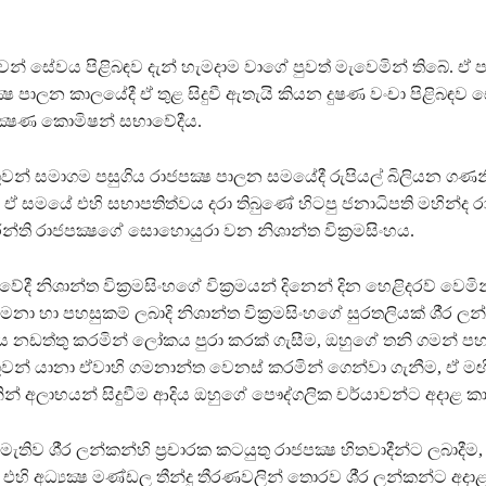
 ගුවන් සේවය පිළිබඳව දැන් හැමදාම වාගේ පුවත් මැවෙමින් තිබේ. ඒ ප
්‍ෂ පාලන කාලයේදී ඒ තුළ සිදුවී ඇතැයි කියන දුෂණ වංචා පිළිබඳ
ීක්‍ෂණ කොමිෂන් සභාවේදීය.
් ගුවන් සමාගම පසුගිය රාජපක්‍ෂ පාලන සමයේදී රුපියල් බිලියන ගණන
 ඒ සමයේ එහි සභාපතිත්වය දරා තිබුණේ හිටපු ජනාධිපති මහින්ද ර
ිරන්ති රාජපක්‍ෂගේ සොහොයුරා වන නිශාන්ත වික‍්‍රමසිංහය.
ී නිශාන්ත වික‍්‍රමසිංහගේ වික‍්‍රමයන් දිනෙන් දින හෙළිදරව් වෙමින
දීමනා හා පහසුකම් ලබාදි නිශාන්ත වික‍්‍රමසිංහගේ සුරතලියක් ශී‍්‍ර ල
නඩත්තු කරමින් ලෝකය පුරා කරක් ගැසීම, ඔහුගේ තනි ගමන් පහ
් ගුවන් යානා ඒවාහි ගමනාන්ත වෙනස් කරමින් ගෙන්වා ගැනීම, ඒ මඟි
න් අලාභයන් සිදුවීම ආදිය ඔහුගේ පෞද්ගලික චර්යාවන්ට අදාළ 
ිව ශී‍්‍ර ලන්කන්හි ප‍්‍රචාරක කටයුතු රාජපක්‍ෂ හිතවාදීන්ට ලබාදීම
හි අධ්‍යක්‍ෂ මණ්ඩල තීන්දු තීරණවලින් තොරව ශී‍්‍ර ලන්කන්ට අදාළ