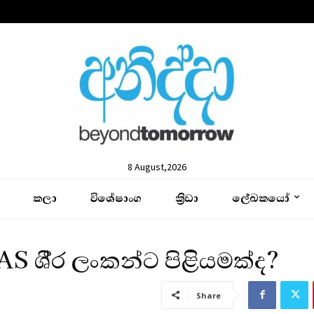
8 August,2026
කලා
විශේෂාංග
ක්‍රිඩා
ලේඛකයෝ
ශී‍්‍ර ලංකන්ට පිළියමක්ද?
Share