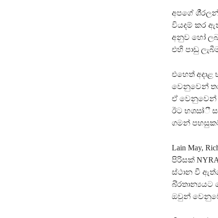
අපගේ ශී‍්‍රල
වියදම් කර ඇත
අනුව හෝ ලබාද
එහි පාඩු ලැබ
එහෙත් අදාළ 
වෙනුවෙන් තර
ඒ වෙනුවෙන් ම
ඊට භශඍ්ී සා
ගමන් පහසුකම
Lain May, R
පිරිසක් NYRA
ස්ථාන වී ඇත
බි‍්‍රතාන්‍ය
ඔවුන් වෙනුව