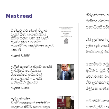
Must read
ශී‍්‍රලන්කන්
මහින්ද රාජපක
ජනාධිපති පර
විනිසුරුවරුන්ගේ විශ්‍රාම
වයස් සීමා සංශෝධනය
කිරීම සඳහා වන 22 වැනි
ශී‍්‍ර ලන්කන
ආණ්ඩුක්‍රම ව්‍යවස්ථා
ලබා ඇති අතර
සංශෝධන කෙටුම්පත ගැසට්
කෙරේ
මස්සිනා වූ ශ
August 7, 2026
කොමිෂම හමුවේද
ලලිත්-කූගන් නඩුවේ සාක්ෂි
අධික වැටුප්, 
ලබාදීමට ගෝඨාභය
රාජපක්ෂට අධිකරණ
බඳවාගෙන ඇය 
නියෝගයක් – සාක්ෂි
ඔන්ලයින් ක්‍රමයට
ශී‍්‍ර ලන්කන
August 7, 2026
මිලියන ගණනි
පල්ලන්සේන
ටෙන්ඩර් නොමැත
බන්ධනාගාරයේ තත්ත්වය
පාලනය කිරීම සඳහා කඳුළු
නොමැතිව හා එ