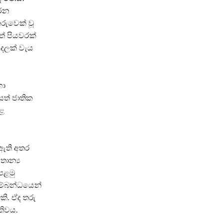
කරන
රුවෙක් වූ
ත් පියවරක්
ුදලක් වැය
හා
සත් ජාතික
ුළ
 ඇති අතර
තාන්‍ය
පළමු
 සම්බන්ධයෙන්
0කි. ඒද තරු
තිවය.