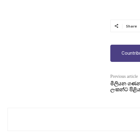
Share
Countrib
Previous article
මිලියන ගණන්
ලංකන්ට පිළි