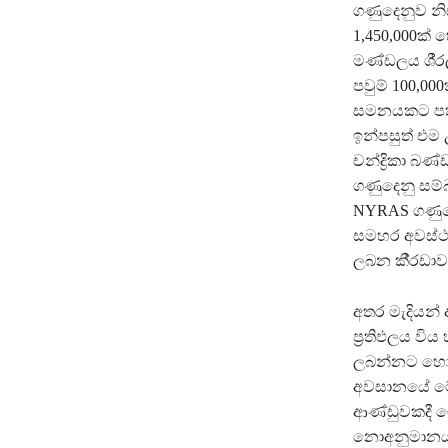
ගණුදෙනුව නිසා
1,450,000ක් 
මණ්ඩලය ශී‍්‍
පවුම් 100,0
සමනයකට පත්
ඉන්පසුත් එම
චන්ද්‍රිකා බ
ගණුදෙනු සම්බන
NYRAS ගණුදෙ
සමහර අවස්ථාව
ලබන කී‍්‍රඩා
අතර මැදියන්
ප‍්‍රතිඵලය ව
ලබන්නට හෝ බං
අවසානයේ මේ 
ආණ්ඩුවකදී ම
නොඅනුමානය