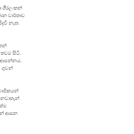
ී‍්‍රලංකන්
ලබන වාර්තාව
දුවී නැත.
කන්
තවම සිටී.
0ට ආසන්නය.
 ගුවන්
මාජිකයන්
ේ නවාතැන්
ක්ම
ුවන් ආසන