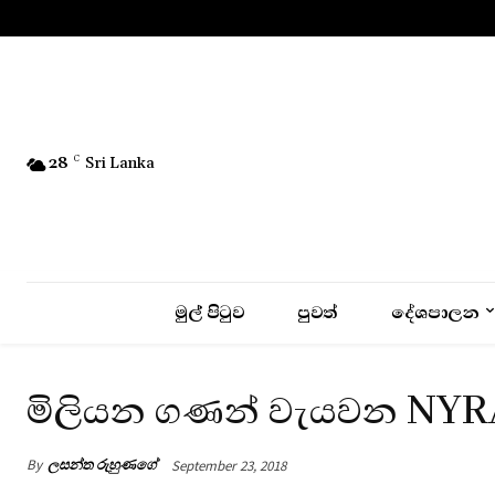
No menu items!
28
C
Sri Lanka
මුල් පිටුව
පුවත්
දේශපාලන
මිලියන ගණන් වැයවන NYRAS 
By
ලසන්ත රුහුණගේ
September 23, 2018