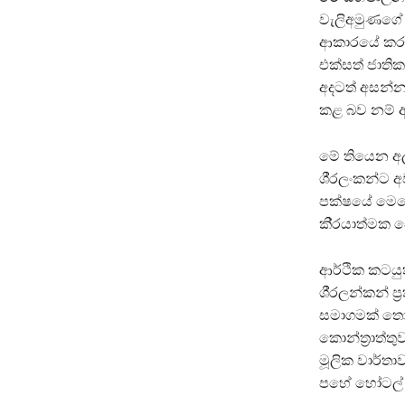
වැලිඅමුණගේ 
ආකාරයේ කරුණ
එක්සත් ජාතික
අදටත් අසන්න
කළ බව නම් අ
මේ තියෙන අල
ශී‍්‍රලංකන්ට
පක්ෂයේ මෙහෙ
කි‍්‍රයාත්මක 
ආර්ථික කටයුත
ශී‍්‍රලන්කන් 
සමාගමක් තෝ
කොන්ත‍්‍රාත්
මූලික වාර්තාව
පහේ හෝටල් න