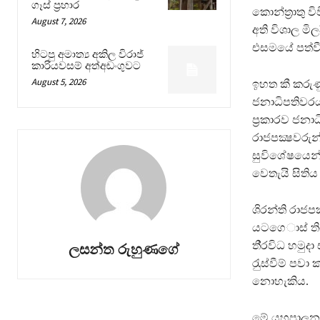
ගෑස් ප්‍රහාර
කොන්ත‍්‍රාත
August 7, 2026
අති විශාල මිල
එසමයේ පත්ව
හිටපු අමාත්‍ය අකිල විරාජ්
කාරියවසම් අත්අඩංගුවට
August 5, 2026
ඉහත කී කරුණ
ජනාධිපතිවරය
ප‍්‍රකාරව ජ
රාජපක්‍ෂවරුන
සුවිශේෂයෙන්
වෙතැයි සිතිය
ශිරන්ති රාජප
යටගෙ ාස් ති
ති‍්‍රවිධ හ
ලසන්ත රුහුණගේ
රැුස්වීම් ප
නොහැකිය.
මේ යහපාලන ආ