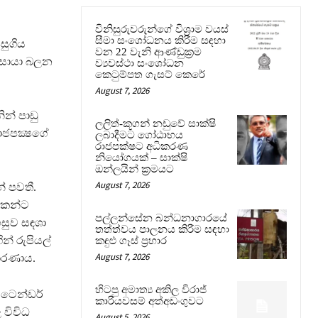
විනිසුරුවරුන්ගේ විශ්‍රාම වයස්
සීමා සංශෝධනය කිරීම සඳහා
සුගිය
වන 22 වැනි ආණ්ඩුක්‍රම
ව සොයා බලන
ව්‍යවස්ථා සංශෝධන
කෙටුම්පත ගැසට් කෙරේ
August 7, 2026
ින් පාඩු
ලලිත්-කූගන් නඩුවේ සාක්ෂි
ාජපක්‍ෂගේ
ලබාදීමට ගෝඨාභය
රාජපක්ෂට අධිකරණ
නියෝගයක් – සාක්ෂි
ඔන්ලයින් ක්‍රමයට
August 7, 2026
් පවතී.
න්කන්ට
පල්ලන්සේන බන්ධනාගාරයේ
සුව සඳශා
තත්ත්වය පාලනය කිරීම සඳහා
න් රුපියල්
කඳුළු ගෑස් ප්‍රහාර
August 7, 2026
කාරණාය.
හිටපු අමාත්‍ය අකිල විරාජ්
, ටෙන්ඩර්
කාරියවසම් අත්අඩංගුවට
 විවිධ
August 5, 2026