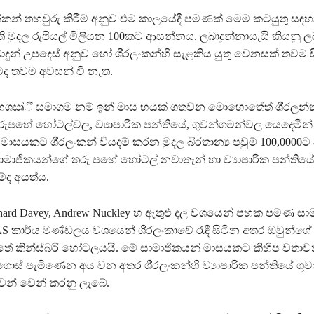
න්කන් තහවුරු කිරීම් අනුව එම කාලයේදී පමණක් මෙම කටයුතු සඳහා ශ
ි මුදල රුපියල් මිලියන 100කට ආසන්නය. ලබාදුන්නායැයි කියනු 
ුන් උපදෙස් අනුව හෝ ශී‍්‍රලංකන්හි සැළකිය යුතු වෙනසක් තවම සි
ීමද තවම අවසන් වී නැත.
භශඍ්ී සමාගම නම් ඉන් මාස හයක් ගතවන මොහොතේත් ශී‍්‍රලන්
ුපහේ හෝටල්වල, ව්‍යාපාරික පන්තියේ, ගුවන්ගමන්වල යෙදෙමින් 
ාසයකට ශී‍්‍රලංකන් වියදම් කරන මුදල බි‍්‍රතාන්‍ය පවුම් 100,000
මාජිකයන්ගේ තරු පහේ හෝටල් නවාතැන් හා ව්‍යාපාරික පන්තියේ
්ද අයත්ය.
ichard Davey, Andrew Nuckley හ ඇතුළු දල වශයෙන් පහක පමණ සා
S කාර්ය මණ්ඩලය වශයෙන් ශී‍්‍රලංකාවේ රැඳී සිටින අතර ඔවුන්ග
්තේ කින්ස්බරි හෝටලයයි. මේ සාමාජිකයන් මාසයකට කිහිප වතාව
යට ගොස් පැමිණෙන අය වන අතර ශී‍්‍රලංකන්හි ව්‍යාපාරික පන්තියේ ග
ෙන් වෙන් කරනු ලැබේ.