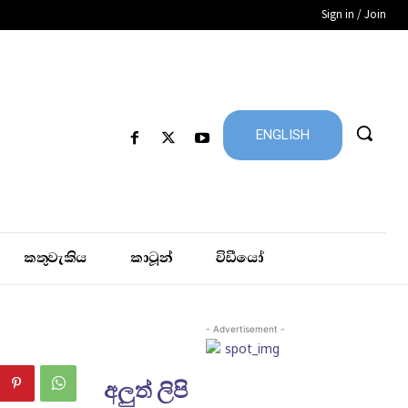
Sign in / Join
ENGLISH
කතුවැකිය
කාටූන්
විඩීයෝ
- Advertisement -
අලුත් ලිපි