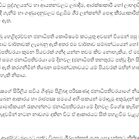
ු විවිධ පුද්ගලයන්ට හා ආයතනවලට ලබාදීම, ආරක්ෂාකාරී හෝ ලාභ
දී ගැනීම් හා ගණුදෙනුවලට එළඹීම ශී‍්‍ර ලන්කන්හි පොදු කි‍්‍රයාකාර
ී ඇත.
ු හෙළිදරව්වන ජනාධිපති කොමිෂමේ කටයුතු අවසන් වීමෙන් පසු 
ාට වාර්තාවක් ලැබෙනු ඇති අතර එම වාර්තාව සම්බන්ධයෙන් හෝ
නාධිපතිවරයා කුමන පියවරක් ගනීද යන්න තවම කිව නොහැකිය. ඒ මහ
් සමග ජනාධිපතිවරයා මේ දිනවල (ජනාධිපති තනතුරට පත්වූ දින සි
 ඇති කරගනිමින් තිබෙන සම්බන්ධතාවයට යම් පියවරක් මඟින් හානි
 හැකි නිසාය.
ක්‍ෂගේ සිරිලිය සවිය ගිණුම පිළිබඳ පරීක්‍ෂණද ජනාධිපතිවරයාගේ 
බෙන ආකාරය හා රාජපක්‍ෂ සමයේ අහිංසකයන් මරාදැමූ අතුරුදන් ක
මුදා සාමාජිකයන් රැකගන්නට ජනාධිපතිවරයා මේ දිනවල විශේෂ කැබ
වා කැඳවමින් නටන නාඩගම දකින විට ඒ ආකාරයට සිත් පහළවීම වැළැ
ණ්ඩුව බලයට පත්වූ විගසම ශී‍්‍රලන්කන් ගැන සොයන්නට නීතිඥ 