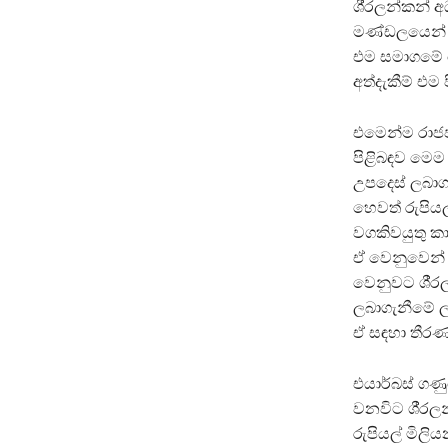
ශී‍්‍රලන්කන්
මණ්ඩලයෙන් ඔ
එම සමාගමේ ස
අත්දැකීම් එම
එමෙන්ම රාජපක
පිළිබඳව මෙම
උපදෙස් ලබාගැ
හෙවත් රුපියල
වගකිවයුතු ක
ඒ වෙනුවෙන් 
වෙනුවට ශී‍්‍
ලබාගැනීමේ ලං
ඒ සඳහා තීර
එයාර්බස් ගණු
වනවිට ශී‍්‍රල
රුපියල් මිල