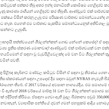
කමිටුවක් පත්කර තිබූ අතර ඉන්ද ජනාධිපති කොමිෂම හෙළිදරව් 
ු කාරණා රාශීයන් හෙළිදරව් කර තිබුණි. ආණ්ඩුවේ එක් පාර්ශවක
 පක්ෂය විසින් කරනු ලැබූ එම පරීක්‍ෂණ වාර්තාව සම්බන්ධයෙන්ද ග
ට නැත. එහෙත් එම වාර්තාව සැකසීම සම්බන්ධයෙනුත් අතිවිශාල ම
සන්නට ලැබුණි.
ාභදායී තත්ත්වයෙන් ශී‍්‍රලන්න්කන් ගොඩ යන්නේ කෙසේද? ඒ සඳ
 අවශ්‍ය ප‍්‍රතිසංස්කරණ මොනවාද? ආණ්ඩුවේ එක් පාර්ශවයක් වන එක්
යවීමෙන් ඒ සඳහා වූ වැඩපිළිවෙලක්ද මේ වන විට ශී‍්‍රලන්කන් ත
වෙමින් පවතී.
ු පිළිබඳ කැබිනට් මණ්ඩල කමිටුව විසින් ඒ සඳහා වූ තීරණය ගෙන
ප‍්‍රතිසංස්කරණයන් සඳහා උපදෙස් දීම සඳහා ඔවුන් NYRAS නැමැති බි‍්‍ර
රාගෙන තිබේ. ඒ 2017 වර්ෂයේ අවසාන භාගයේදීය. එම සමාගමේ 
තුව වී ඇත්තේ 2018 වර්ෂයේ මාර්තු 31 වන විට ශී‍්‍රලන්කන් සමාගම
ක් ඉදිරිපත් කිරීමය. ඒසඳහා ගෙවා ඇති මුදල බි‍්‍රතාන්‍ය පවුම් 350,00
වාතැන්, ව්‍යාපාරික පන්තියේ ගුවන් ගමන් පහසුකම් ආදිය නොමැ