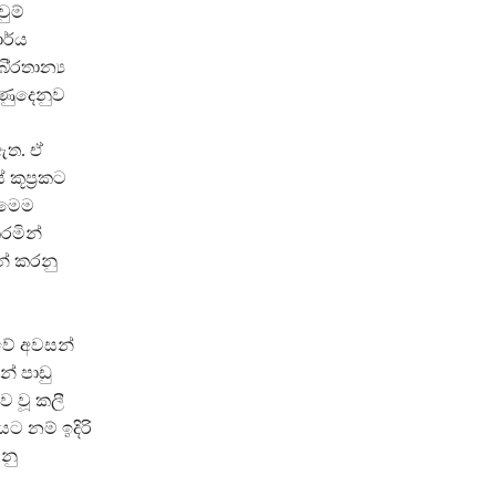
වුම්
ාර්ය
‍රතාන්‍ය
ගණුදෙනුව
ඇත. ඒ
ූප‍්‍රකට
ු මෙම
රමින්
න් කරනු
ුවේ අවසන්
න් පාඩු
ව වූ කලී
 නම් ඉදිරි
නු