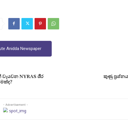
ute Anidda Newspaper
 වැයවන NYRAS ශී‍්‍ර
කුණු ප‍්‍රශ්
යමක්ද?
- Advertisement -