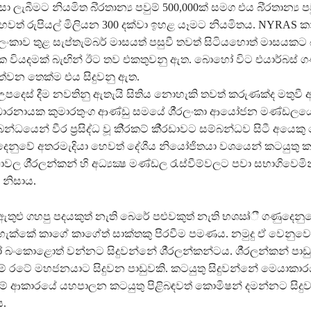
 ලැබීමට නියමිත බි‍්‍රතාන්‍ය පවුම් 500,000ක් සමග එය බි‍්‍රතාන්‍ය ප
හෙවත් රුපියල් මිලියන 300 දක්වා ඉහළ යෑමට නියමිතය. NYRAS ක
රලංකාව තුළ සැප්තැම්බර් මාසයත් පසුවී තවත් සිටියහොත් මාසයකට බි‍්
00ක වියදමක් බැඟින් ඊට තව එකතුවනු ඇත. බොහෝ විට එයාර්බස් 
වන තෙක්ම එය සිදුවනු ඇත.
 උපදෙස් දීම නවතිනු ඇතැයි සිතිය නොහැකි තවත් කරුණක්ද මතුවී 
ණ්ඩාරනායක කුමාරතුංග ආණ්ඩු සමයේ ශී‍්‍රලංකා ආයෝජන මණ්ඩලයේ ක
්ධයෙන් වීර ප‍්‍රසිද්ධ වූ කි‍්‍රකට් කී‍්‍රඩාවට සම්බන්ධව සිටී අයෙක
නුවේ අතරමැදියා හෙවත් දේශීය නියෝජිතයා වශයෙන් කටයුතු ක
ල ශී‍්‍රලන්කන් හි අධ්‍යක්‍ෂ මණ්ඩල රැ ස්වීම්වලට පවා සභාගිවෙමි
ව නිසාය.
 ඇතුළු ගහපු පදයකුත් නැති බෙරේ පළුවකුත් නැති භශඍ්ී ගණුදෙන
ිය හැක්කේ කාගේ කාගේත් සාක්තකු පිරවීම පමණය. නමුදු ඒ වෙනුවෙ
කොළොත් වන්නට සිදුවන්නේ ශී‍්‍රලන්කන්ටය. ශී‍්‍රලන්කන් පාඩු
රටේ මහජනයාට සිදුවන පාඩුවකි. කටයුතු සිදුවන්නේ මෙයාකාරයට
ේ ආකාරයේ යහපාලන කටයුතු පිළිබඳවත් කොමිෂන් දමන්නට සිදුව
.