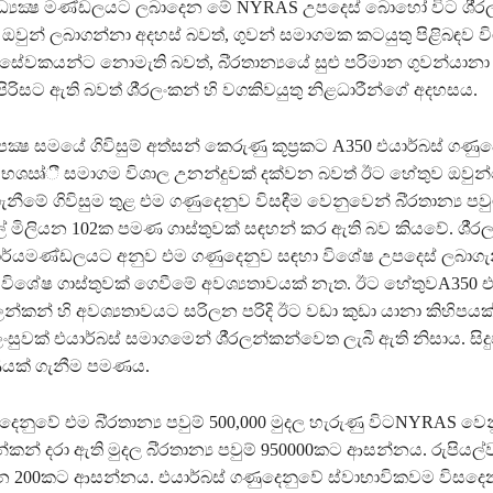
 අධ්‍යක්‍ෂ මණ්ඩලයට ලබාදෙන මේ NYRAS උපදෙස් බොහෝ විට ශී‍්‍ර
වුන් ලබාගන්නා අදහස් බවත්, ගුවන් සමාගමක කටයුතු පිළිබඳව වි
ේවකයන්ට නොමැති බවත්, බි‍්‍රතාන්‍යයේ සුළු පරිමාන ගුවන්යාන
 පිරිසට ඇති බවත් ශී‍්‍රලංකන් හි වගකිවයුතු නිළධාරීන්ගේ අදහසය.
්‍ෂ සමයේ ගිවිසුම් අත්සන් කෙරුණු කූප‍්‍රකට A350 එයාර්බස් ගණු
 භශඍ්ී සමාගම විශාල උනන්දුවක් දක්වන බවත් ඊට හේතුව ඔවුන
නීමේ ගිවිසුම තුළ එම ගණුදෙනුව විසඳීම වෙනුවෙන් බි‍්‍රතාන්‍ය පවුම
් මිලියන 102ක පමණ ගාස්තුවක් සඳහන් කර ඇති බව කියවේ. ශී‍්‍ර
ාර්යමණ්ඩලයට අනුව එම ගණුදෙනුව සඳහා විශේෂ උපදෙස් ලබාග
විශේෂ ගාස්තුවක් ගෙවීමේ අවශ්‍යතාවයක් නැත. ඊට හේතුවA350 එ
රලන්කන් හි අවශ්‍යතාවයට සරිලන පරිදි ඊට වඩා කුඩා යානා කිහිපයක
සුවක් එයාර්බස් සමාගමෙන් ශී‍්‍රලන්කන්වෙත ලැබී ඇති නිසාය. සිදු
ණයක් ගැනීම පමණය.
දෙනුවේ එම බි‍්‍රතාන්‍ය පවුම් 500,000 මුදල හැරුණු විටNYRAS ව
න්කන් දරා ඇති මුදල බි‍්‍රතාන්‍ය පවුම් 950000කට ආසන්නය. රුපියල්
ියන 200කට ආසන්නය. එයාර්බස් ගණුදෙනුවේ ස්වාභාවිකවම විසදෙ