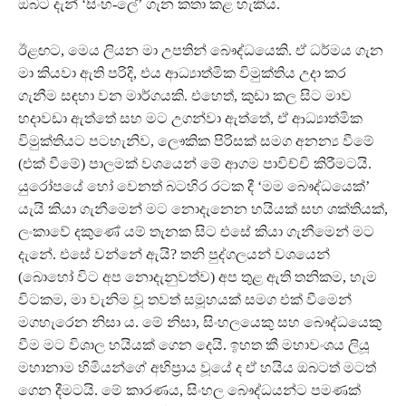
ඔබට දැන් ‘සිංහ-ලේ’ ගැන කතා කළ හැකිය.
ඊළඟට, මෙය ලියන මා උපතින් බෞද්ධයෙකි. ඒ ධර්මය ගැන
මා කියවා ඇති පරිදි, එය ආධ්‍යාත්මික විමුක්තිය උදා කර
ගැනීම සඳහා වන මාර්ගයකි. එහෙත්, කුඩා කල සිට මාව
හදාවඩා ඇත්තේ සහ මට උගන්වා ඇත්තේ, ඒ ආධ්‍යාත්මික
විමුක්තියට පටහැනිව, ලෞකික පිරිසක් සමග අනන්‍ය වීමේ
(එක් වීමේ) පාලමක් වශයෙන් මේ ආගම පාවිච්චි කිරීමටයි.
යුරෝපයේ හෝ වෙනත් බටහිර රටක දී ‘මම බෞද්ධයෙක්’
යැයි කියා ගැනීමෙන් මට නොදැනෙන හයියක් සහ ශක්තියක්,
ලංකාවේ දකුණේ යම් තැනක සිට එසේ කියා ගැනීමෙන් මට
දැනේ. එසේ වන්නේ ඇයි? තනි පුද්ගලයන් වශයෙන්
(බොහෝ විට අප නොදැනුවත්ව) අප තුළ ඇති තනිකම, හැම
විටකම, මා වැනිම වූ තවත් සමූහයක් සමග එක් වීමෙන්
මගහැරෙන නිසා ය. මේ නිසා, සිංහලයෙකු සහ බෞද්ධයෙකු
වීම මට විශාල හයියක් ගෙන දෙයි. ඉහත කී මහාවංශය ලියූ
මහානාම හිමියන්ගේ අභිප‍්‍රාය වූයේ ද ඒ හයිය ඔබටත් මටත්
ගෙන දීමටයි. මේ කාරණය, සිංහල බෞද්ධයන්ට පමණක්