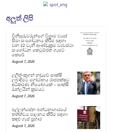
අලුත් ලිපි
විනිසුරුවරුන්ගේ විශ්‍රාම වයස්
සීමා සංශෝධනය කිරීම සඳහා
වන 22 වැනි ආණ්ඩුක්‍රම ව්‍යවස්ථා
සංශෝධන කෙටුම්පත ගැසට්
කෙරේ
August 7, 2026
ලලිත්-කූගන් නඩුවේ සාක්ෂි
ලබාදීමට ගෝඨාභය රාජපක්ෂට
අධිකරණ නියෝගයක් – සාක්ෂි
ඔන්ලයින් ක්‍රමයට
August 7, 2026
පල්ලන්සේන බන්ධනාගාරයේ
තත්ත්වය පාලනය කිරීම සඳහා
කඳුළු ගෑස් ප්‍රහාර
August 7, 2026