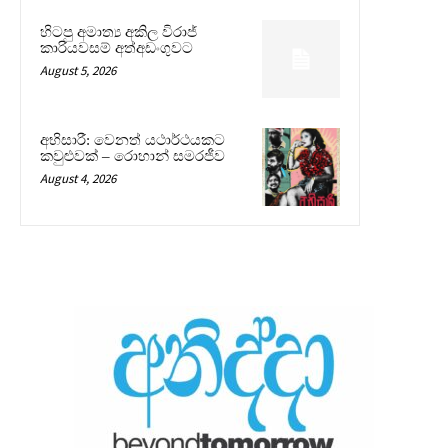
හිටපු අමාත්‍ය අකිල විරාජ්
කාරියවසම් අත්අඩංගුවට
August 5, 2026
අභිසාරී: වෙනත් යථාර්ථයකට
කවුළුවක් – රොහාන් සමරජීව
August 4, 2026