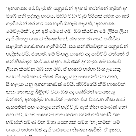
‘අනන්‍යතා මෙවලමක්’ යනුවෙන් අදහස් කරන්නේ කුමක් ද?
ඔබේ තනි පුද්ගල භාවය, ඔබට වඩා වැඩි පිරිසක් සමග යා කර
ගැනීමෙන් තර කර ගත හැකි ඕනෑම දෙයක්, ‘අනන්‍යතා
මෙවලමකි’. දැන් අපි මෙසේ ගමු. ඔබ කියවන මේ ලිපිය ලියා
ඇති සිංහල භාෂාව තිබෙන්නේ, ඔබ සහ මා අතර පණිවිඩ
පාලමක් ගොඩනගා ගැනීමටයි. එය සන්නිවේදනය යනුවෙන්
හැඳින්වෙයි. එහෙත්, මේ සිංහල භාෂාව අද පාවිච්චි වන්නේ ඒ
සන්නිවේදන කාර්යය සඳහා පමණක් ද? නැත. මේ භාෂාව
ලියන කියවන ඔබ සහ මම, ඒ භාෂාව හරහා සිංහලයෙකු
බවටත් පත්කොට තිබේ. සිංහල යනු භාෂාවක් වන අතර,
සිංහලයා යනු අනන්‍යතාවක් වෙයි. තිඹිරිගෙයි කිසි භාෂාවක්
කතා නොකළ බිළිඳාට වඩා ඔබ අද ශක්තිමත් කෙනෙකු
වන්නේ, අනතුරුව භාෂාවක් උගෙන එය වහරන නිසා හෝ
ඇඟපතින් සහ මොළයෙන් හැදී වැඞී ඇති නිසා පමණක් හෝ
නොවේ, ඔබේ භාෂාවම කතා කරන තවත් එක්කෝටි එක
හමාරක් පමණ වන මහා සෙනගක් සමග ‘නෑ කමක්’ මේ
භාෂාව හරහා ඔබ ඇති කරගෙන තිබෙන බැවිනි. ඒ අනුව,