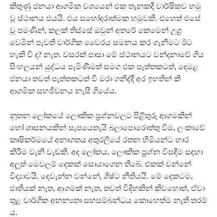
කිතුණු ජනයා ආගමික වශයෙන් එක තැනකදී වාර්ෂිකව හමු
වූ ස්ථානය එයයි. එය සහෝදරාත්මක හමුවකි. එහෙත් එසේ
වූ පමණින්, කලක් තිස්සේ ඔවුන් අතරේ කෙමෙන් උග‍්‍ර
වෙමින් පැවති වාර්ගික වෛරය සමනය කර ගැනීමට ඊට
හැකි වී ද? නැත. වසරක් පාසා මේ ස්ථානයට වන්දනාවේ ගිය
සිංහලයන් යුද්ධය පැමිණීමත් සමග එක පැත්තකටත්, දෙමළ
ජනයා තවත් පැත්තකටත් වී මරා ගනිද්දී අර ඉහතින් කී
ආගමික සහජීවනය නැසී ගියේය.
නූතන ලෝකයේ ලෞකික ප‍්‍රශ්නවලට පිළිතුරු ආගමකින්
හෝ ශාසනයකින් සැපයෙතැයි බලාපොරොත්තු වීම, ලංකාවේ
කෘෂිකර්මයේ අනාගතය අතුරලියේ රතන හිමියන්ට භාර
කිරීම වැනි වැඩකි. අද ලෝකය, ලෞකික ප‍්‍රශ්න විසඳීම සඳහා
අලූත් මෙවලම් දෙකක් සොයාගෙන තිබේ. එකක් වන්නේ
විද්‍යාවයි. දෙවැන්න වන්නේ, ශිෂ්ට නීතියයි. මේ දෙකටම,
ජාතියක් නැත, ආගමක් නැත, තවත් විදිහකින් කිවහොත්, ඒවා
තුළ වාර්ගික අනන්‍යතා සහසම්බන්ධය කොහෙත්ම නැති තරම්
ය.