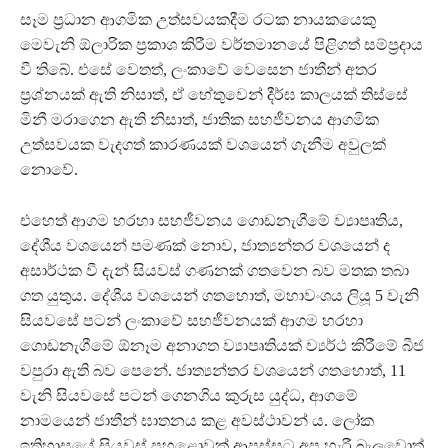
සෑම ප‍්‍රධාන ආගමික උත්සවයකදීම රටක නායකයෙකු
මෙවැනි ඕලාරික ප‍්‍රකාශ කිරීම වර්තමානයේ පිළිගත් සම්ප‍්‍රදාය
වී තිබේ. එසේ වෙතත්, ලංකාවේ වෙසෙන ජාතීන් අතර
ප‍්‍රශ්නයක් ඇති නිසාත්, ඒ හේතුවෙන් දීර්ඝ කාලයක් තිස්සේ
මිනී මරාගෙන ඇති නිසාත්, ජාතික සහජීවනය ආගමික
උත්සවයක වැදගත් කාරණයක් වශයෙන් ගැනීම අවුලක්
නොවේ.
එහෙත් ආගම හරහා සහජීවනය ගොඩනැගීමේ ව්‍යාපෘතිය,
දේශීය වශයෙන් පමණක් නොව, ජාත්‍යන්තර වශයෙන් ද
අසාර්ථක වී දැන් සියවස් ගණනක් ගතවෙන බව මතක තබා
ගත යුතුය. දේශීය වශයෙන් ගතහොත්, මහාවංශය ලියූ 5 වැනි
සියවසේ පටන් ලංකාවේ සහජීවනයක් ආගම හරහා
ගොඩනැගී මේ ඕනෑම අනාගත ව්‍යාපෘතියක් ව්‍යර්ථ කිරීමේ බීජ
වපුරා ඇති බව පෙනේ. ජාත්‍යන්තර වශයෙන් ගතහොත්, 11
වැනි සියවසේ පටන් ගෙනගිය කුරුස යුද්ධ, ආගමේ
නාමයෙන් ජාතීන් ඝාතනය කළ අවස්ථාවන් ය. ලෝක
ඉතිහාසයේ සියවස් පහළොවක් ආපස්සට අප හැරී බැලූවොත්,