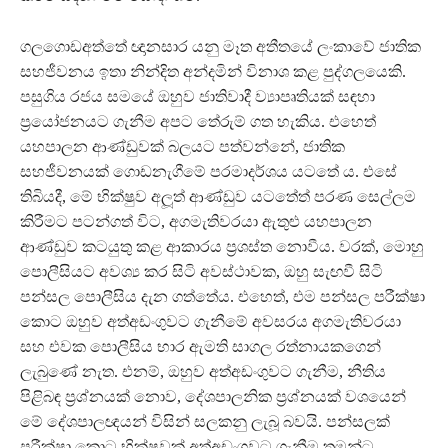
ගලගොඩඅත්තේ ඥානසාර යනු මෑත අතීතයේ ලංකාවේ ජාතික
සහජීවනය ඉතා නින්දිත අන්දමින් විනාශ කළ පුද්ගලයෙකි.
පසුගිය රජය සමයේ ඔහුව ජාතිවාදී ව්‍යාපෘතියක් සඳහා
ප‍්‍රයෝජනයට ගැනීම අපට තේරුම් ගත හැකිය. එහෙත්
යහපාලන ආණ්ඩුවක් බලයට පත්වන්නේ, ජාතික
සහජීවනයක් ගොඩනැගීමේ පරමාදර්ශය යටතේ ය. එසේ
තිබියදී, මේ භික්ෂුව අලූත් ආණ්ඩුව යටතේත් පරණ සෙල්ලම
කිරීමට පටන්ගත් විට, අගමැතිවරයා ඇතුළු යහපාලන
ආණ්ඩුව කටයුතු කළ ආකාරය ප‍්‍රශස්ත නොවීය. වරක්, මොහු
පොලීසියට අවශ්‍ය කර සිටි අවස්ථාවක, ඔහු සැඟවී සිටි
පන්සල පොලීසිය දැන ගත්තේය. එහෙත්, එම පන්සල පරීක්ෂා
කොට ඔහුව අත්අඩංගුවට ගැනීමේ අවසරය අගමැතිවරයා
සහ එවක පොලීසිය භාර ඇමති සාගල රත්නායකගෙන්
ලැබුණේ නැත. එනම්, ඔහුව අත්අඩංගුවට ගැනීම, නීතිය
පිළිබඳ ප‍්‍රශ්නයක් නොව, දේශපාලනික ප‍්‍රශ්නයක් වශයෙන්
මේ දේශපාලඥයන් විසින් සලකනු ලැබූ බවයි. පන්සලක්
පරීක්ෂා කොට භික්ෂුවක් අත්අඩංගුවට ගැනීම තමන්ට