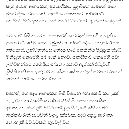
සෑම ප‍්‍රධාන ආගමක්ම, ප‍්‍රයෝගිකව යුද බිමට යාමෙන් හෝ
මතවාදීමය වශයෙන් ‘ආගමික අනෙකාව’ නිර්මාණය
කරමින්, මිනිසුන් අතර සමගියට වඩා වපුරා ඇත්තේ භේදයයි.
මෙය, ඒ කිසි ආගමක නෛසර්ගි ක වරදක් නොවිය හැකිය.
උදාහරණයක් වශයෙන් බුදුන් වහන්සේ දේශනා කළ ධර්මය
ගත්තොත්, උන්වහන්සේ භේදය හැම අතකින්ම පිටුදැක තිබේ.
මිනිසුන් කෙරෙහි පමණක් නොව, සතාසීපාව කෙරෙහි පවා
උන්වහන්සේ මෛත‍්‍රිය දේශනා කොට ඇත්තේ එබැවිනි.
ක‍්‍රිස්තියානි සහ ඉස්ලාම් ආගමික ශාස්තෘවරුන් සම්බන්ධයෙන්
ගත්තත්, තත්වය වෙනස් නැත.
එහෙත්, මේ සෑම ආගමක්ම බිහි වීමෙන් ඉතා කෙටි කාලයක්
තුළ, ඒවා ආධ්‍යාත්මික මාර්ගවලින් පිට පැන ලෞකික
අනන්‍යතා මෙවලම් බවට පත්වූ දා සිට, මේ කිසි ආගමක
ශාස්තෘවරුන් සැබවින් වදාළ කිසිවක්, අදට අදාළ කර ගත
නොහැකි මට්ටමකට කුරවල් විය.