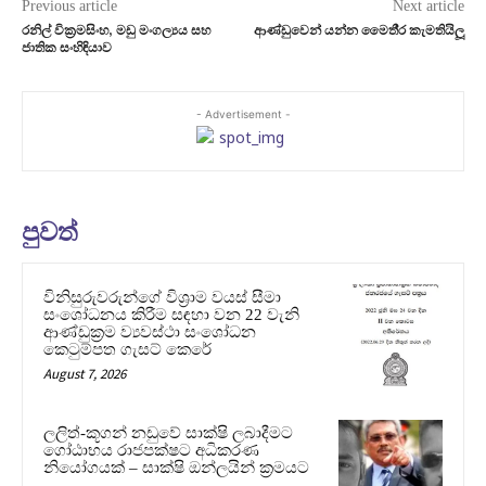
Previous article
Next article
රනිල් වික‍්‍රමසිංහ, මඩු මංගල්‍යය සහ
ආණ්ඩුවෙන් යන්න මෛතී‍්‍ර කැමතියිලූ
ජාතික සංහිඳියාව
- Advertisement -
පුවත්
විනිසුරුවරුන්ගේ විශ්‍රාම වයස් සීමා
සංශෝධනය කිරීම සඳහා වන 22 වැනි
ආණ්ඩුක්‍රම ව්‍යවස්ථා සංශෝධන
කෙටුම්පත ගැසට් කෙරේ
August 7, 2026
ලලිත්-කූගන් නඩුවේ සාක්ෂි ලබාදීමට
ගෝඨාභය රාජපක්ෂට අධිකරණ
නියෝගයක් – සාක්ෂි ඔන්ලයින් ක්‍රමයට