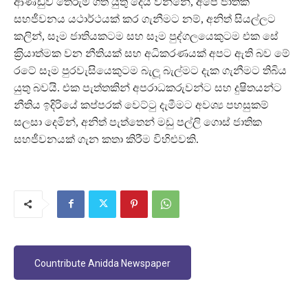
ආණ්ඩුව තේරුම් ගත යුතු දෙය වන්නේ, අපේ ජාතික
සහජීවනය යථාර්ථයක් කර ගැනීමට නම්, අනිත් සියල්ලට
කලින්, සෑම ජාතියකටම සහ සෑම පුද්ගලයෙකුටම එක සේ
ක‍්‍රියාත්මක වන නීතියක් සහ අධිකරණයක් අපට ඇති බව මේ
රටේ සෑම පුරවැසියෙකුටම බැලූ බැල්මට දැක ගැනීමට තිබිය
යුතු බවයි. එක පැත්තකින් අපරාධකරුවන්ට සහ දුෂිතයන්ට
නීතිය ඉදිරියේ කප්පරක් වෙට්ටු දැමීමට අවශ්‍ය පහසුකම්
සලසා දෙමින්, අනිත් පැත්තෙන් මඩු පල්ලි ගොස් ජාතික
සහජීවනයක් ගැන කතා කිරීම විහිළුවකි.
Countribute Anidda Newspaper