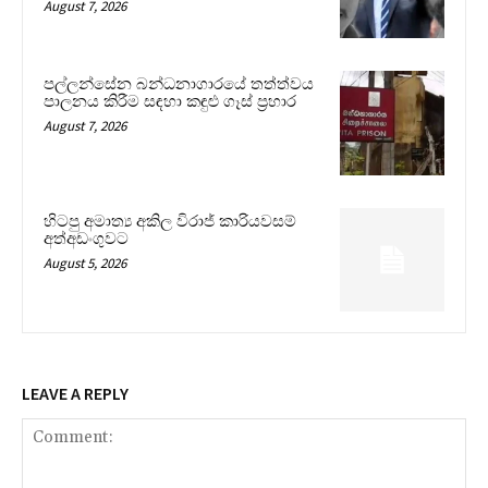
August 7, 2026
පල්ලන්සේන බන්ධනාගාරයේ තත්ත්වය
පාලනය කිරීම සඳහා කඳුළු ගෑස් ප්‍රහාර
August 7, 2026
හිටපු අමාත්‍ය අකිල විරාජ් කාරියවසම්
අත්අඩංගුවට
August 5, 2026
LEAVE A REPLY