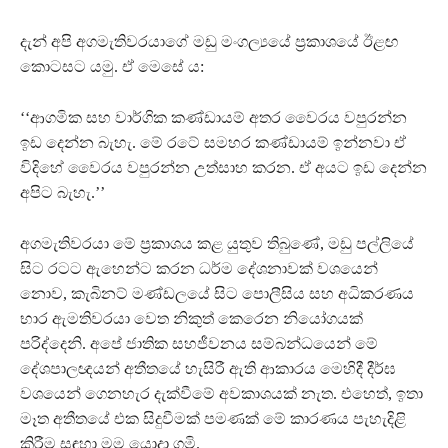
දැන් අපි අගමැතිවරයාගේ මඩු මංගල්‍යයේ ප‍්‍රකාශයේ ඊළඟ
කොටසට යමු. ඒ මෙසේ ය:
‘‘ආගමික සහ වාර්ගික කණ්ඩායම් අතර වෛරය වපුරන්න
ඉඩ දෙන්න බැහැ. මේ රටේ සමහර කණ්ඩායම් ඉන්නවා ඒ
විදිහේ වෛරය වපුරන්න උත්සාහ කරන. ඒ අයට ඉඩ දෙන්න
අපිට බැහැ.’’
අගමැතිවරයා මේ ප‍්‍රකාශය කළ යුතුව තිබුණේ, මඩු පල්ලියේ
සිට රටට ඇහෙන්ට කරන ධර්ම දේශනාවක් වශයෙන්
නොව, කැබිනට් මණ්ඩලයේ සිට පොලීසිය සහ අධිකරණය
භාර ඇමතිවරයා වෙත නිකුත් කෙරෙන නියෝගයක්
පරිද්දෙනි. අපේ ජාතික සහජීවනය සම්බන්ධයෙන් මේ
දේශපාලඥයන් අතීතයේ හැසිරී ඇති ආකාරය මෙහිදී දීර්ඝ
වශයෙන් ගෙනහැර දැක්වීමේ අවකාශයක් නැත. එහෙත්, ඉතා
මෑත අතීතයේ එක සිදුවීමක් පමණක් මේ කාරණය පැහැදිළි
කිරීම සඳහා මම යොදා ගමි.