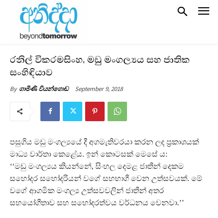
රනිල් වික‍්‍රමසිංහ, මඩු මංගල්‍යය සහ ජාතික
සංහිඳියාව
September 9, 2018
By
ගාමිණි වියන්ගොඩ
පසුගිය මඩු මංගල්‍යයේ දී අගමැතිවරයා කරන ලද ප‍්‍රකාශයක්
මාධ්‍ය වාර්තා කෙළේය. ඉන් කොටසක් මෙසේ ය:
‘‘මඩු මංගල්‍යය කියන්නේ, සිංහල දෙමළ ජාතීන් දෙකම
සහෝදර සහෝදරියන් වගේ සහභාගී වෙන උත්සවයක්. මේ
වගේ ආගමික මංගල්‍ය උත්සවවලින් ජාතීන් අතර
සහයෝගීතාව සහ සහෝදරත්වය වර්ධනය වෙනවා.’’