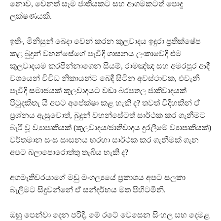
නොව, වෙනත් සෑම ජාතියකට සහ ආගමකටත් පොදු
ලක්ෂණයකි.
ඉතිං, මිනිසුන් බෙදා වෙන් කරන කුලවාදය ඉඳුරා ප‍්‍රතික්ෂේප
කළ බුදුන් වහන්සේගේ පැවිදි ශාසනය ලංකාවේදී එම
කුලවාදයම කරපින්නාගෙන සියම්, රාමඤ්ඤ සහ අමරපුර ආදී
වශයෙන් විවිධ නිකායන්ට බෙදී සිටින අවස්ථාවක, එවැනි
පැවිදි සමාජයක් කුලවාදයට වඩා බරපතල ජාතිවාදයක්
පිටුදකිතැ යි අපට අපේක්ෂා කළ හැකි ද? තවත් විදිහකින් ඒ
ප‍්‍රශ්නය ඇසුවොත්, බුදුන් වහන්සේටත් සාර්ථක කර ගැනීමට
බැරි වූ ව්‍යාපෘතියක් (කුලවාදය/ජාතිවාදය දුරලීමේ ව්‍යාපෘතියක්)
වර්තමාන සංඝ සාසනය හරහා සාර්ථක කර ගැනීමක් ගැන
අපට බලාපොරොත්තු තැබිය හැකි ද?
අගමැතිවරයාගේ මඩු මංගල්‍යයේ ප‍්‍රකාශය අපට සලකා
බැලීමට සිදුවන්නේ ඒ සන්දර්භය මත පිහිටමිනි.
ඔහු පෙන්වා දෙන පරිදි, මේ රටේ වෙසෙන සිංහල සහ දෙමළ