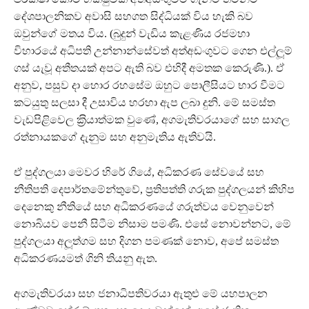
දේශපාලනිකව අවාසි සහගත සිද්ධියක් විය හැකි බව
ඔවුන්ගේ මතය විය. (බුදුන් වැඩිය කැළණිය රජමහා
විහාරයේ අධිපති උන්නාන්සේවත් අත්අඩංගුවට ගෙන එල්ලූම්
ගස් යැවූ අතීතයක් අපට ඇති බව එහිදී අමතක කෙරුණි.). ඒ
අනුව, පසුව දා හොර රහසේම ඔහුට පොලීසියට භාර වීමට
කටයුතු සලසා දී උසාවිය හරහා ඇප ලබා දුනි. මේ සමස්ත
වැඩපිළිවෙල ක‍්‍රියාත්මක වුණේ, අගමැතිවරයාගේ සහ සාගල
රත්නායකගේ දැනුම සහ අනුමැතිය ඇතිවයි.
ඒ පුද්ගලයා මෙවර හිරේ ගියේ, අධිකරණ සේවයේ සහ
නීතිපති දෙපාර්තමේන්තුවේ, ප‍්‍රතිපත්ති ගරුක පුද්ගලයන් කිහිප
දෙනෙකු නීතියේ සහ අධිකරණයේ ගරුත්වය වෙනුවෙන්
නොබියව පෙනී සිටීම නිසාම පමණි. එසේ නොවන්නට, මේ
පුද්ගලයා අලූත්ගම සහ දිගන පමණක් නොව, අපේ සමස්ත
අධිකරණයමත් ගිනි තියනු ඇත.
අගමැතිවරයා සහ ජනාධිපතිවරයා ඇතුළු මේ යහපාලන