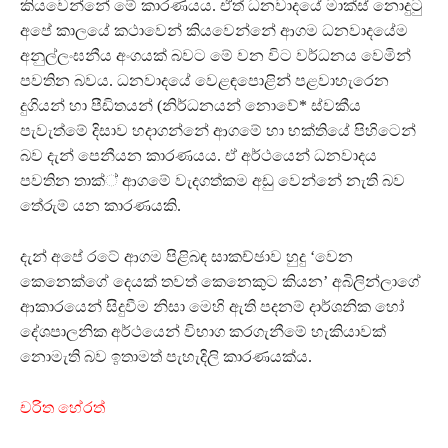
කියවෙන්නේ මේ කාරණයය. ඒත් ධනවාදයේ මාක්ස් නොදුටු
අපේ කාලයේ කථාවෙන් කියවෙන්නේ ආගම ධනවාදයේම
අනුල්ලංඝනීය අංගයක් බවට මේ වන විට වර්ධනය වෙමින්
පවතින බවය. ධනවාදයේ වෙළඳපොළින් පළවාහැරෙන
දුගියන් හා පීඩිතයන් (නිර්ධනයන් නොවේ* ස්වකීය
පැවැත්මේ දිසාව හදාගන්නේ ආගමේ හා භක්තියේ පිහිටෙන්
බව දැන් පෙනීයන කාරණයය. ඒ අර්ථයෙන් ධනවාදය
පවතින තාක්් ආගමේ වැදගත්කම අඩු වෙන්නේ නැති බව
තේරුම් යන කාරණයකි.
දැන් අපේ රටේ ආගම පිළිබඳ සාකච්ඡාව හුදු ‘වෙන
කෙනෙක්ගේ දෙයක් තවත් කෙනෙකුට කියන’ අබිලින්ලාගේ
ආකාරයෙන් සිදුවීම නිසා මෙහි ඇති පදනම් දාර්ශනික හෝ
දේශපාලනික අර්ථයෙන් විභාග කරගැනීමේ හැකියාවක්
නොමැති බව ඉතාමත් පැහැදිලි කාරණයක්ය.
චරිත හේරත්