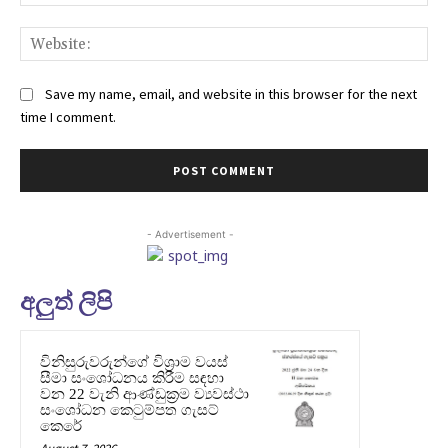
Web
Save my name, email, and website in this browser for the next
time I comment.
- Advertisement -
අලුත් ලිපි
විනිසුරුවරුන්ගේ විශ්‍රාම වයස්
සීමා සංශෝධනය කිරීම සඳහා
වන 22 වැනි ආණ්ඩුක්‍රම ව්‍යවස්ථා
සංශෝධන කෙටුම්පත ගැසට්
කෙරේ