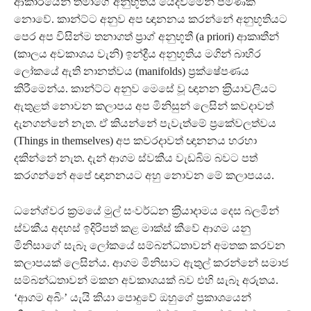
ආකාරයෙන් තමාගේ අනුභූතීය යෙදවීමෙන් පමණක්
නොවේ. කාන්ට්ට අනුව අප ඥානනය කරන්නේ අනුභූතියට
පෙර අප විසින්ම තනාගත් ප‍්‍රාග් අනුභූතී (a priori) ආකෘතීන්
(කාලය අවකාශය වැනි) ඉන්ද්‍රීය අනුභූතිය මගින් බාහිර
ලෝකයේ ඇති නානත්වය (manifolds) ප‍්‍රක්ෂේපණය
කිරීමෙන්ය. කාන්ට්ට අනුව මෙසේ වූ ඥානන ක‍්‍රියාවලියට
ඇතුළත් නොවන කලාපය අප මිනිසුන් ලෙසින් කවදාවත්
දැනගන්නේ නැත. ඒ කියන්නේ පැවැත්මේ ප‍්‍රකේවලත්වය
(Things in themselves) අප කවරදාවත් ඥානනය හරහා
දකින්නේ නැත. දැන් ආගම ස්වකීය වැඩබිම බවට පත්
කරගන්නේ අපේ ඥානනයට අහු නොවන මේ කලාපයය.
ධනේශ්වර ක‍්‍රමයේ මුල් සංවර්ධන ක‍්‍රියාදාමය දෙස බලමින්
ස්වකීය අදහස් ඉදිරිපත් කළ මාක්ස් කීවේ ආගම යනු
මිනිසාගේ සැබෑ ලෝකයේ සම්බන්ධතාවන් අමතක කරවන
කලාපයක් ලෙසින්ය. ආගම මිනිසාට ඇතුල් කරන්නේ සමාජ
සම්බන්ධතාවන් මකන අවකාශයක් බව එහි සැබෑ අරුතය.
‘ආගම අබිං’ යැයි කියා පොදුවේ ඔහුගේ ප‍්‍රකාශයෙන්