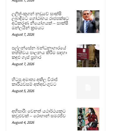
August 7, 2026
ලලිත්-කූගන් නඩුවේ සාක්ෂි
ලබාදීමට ගෝඨාභය රාජපක්ෂට
අධිකරණ නියෝගයක් – සාක්ෂි
ඔන්ලයින් ක්‍රමයට
August 7, 2026
පල්ලන්සේන බන්ධනාගාරයේ
තත්ත්වය පාලනය කිරීම සඳහා
කඳුළු ගෑස් ප්‍රහාර
August 7, 2026
හිටපු අමාත්‍ය අකිල විරාජ්
කාරියවසම් අත්අඩංගුවට
August 5, 2026
අභිසාරී: වෙනත් යථාර්ථයකට
කවුළුවක් – රොහාන් සමරජීව
August 4, 2026