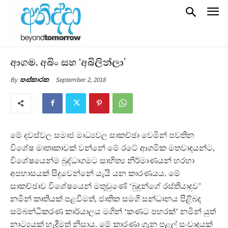
ආගම, අබිං සහ ‘අබිලින්ලා’
September 2, 2018
By
සංස්කාරක
මේ දවස්වල සමාජ මාධ්‍යවල සාකච්ඡ‍ා වෙමින් පවතින
විශේෂ මාතෘකාවක් වන්නේ මේ රටේ ආගමික මතවාදයන්ට,
විශේෂයෙන්ම බුද්ධාගමට සාහිත්‍ය නිර්මාණයන් හරහා
අපහාසයක් සිදුවෙන්නේ යැයි යන කාරණයය. මේ
සාකච්ඡාව විශේෂයෙන් මතුවුණේ ‘බුදුන්ගේ රස්තියාදුව’
නමින් කෘතියක් පළවීමත්, ජාතික සමගි සන්ධානය පිළිබද
සම්බන්ධීකරණ කාර්යාලය මගින් ‘කණට පහරක්’ නමින් යුත්
නාට්‍යයක් හැදීමත් නිසාය. මේ කාරණා ගැන පළල් සංවාදයක්