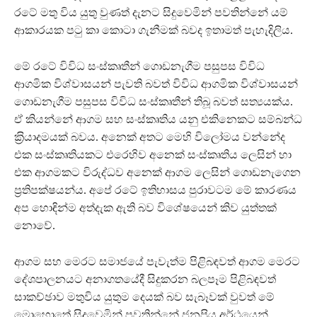
රටේ මතු විය යුතු වුණත් දැනට සිදුවෙමින් පවතින්නේ යම්
ආකාරයක පටු කා කොටා ගැනීමක් බවද ඉතාමත් පැහැදිලිය.
මේ රටේ විවිධ සංස්කෘතීන් ගොඩනැගීම පසුපස විවිධ
ආගමික විශ්වාසයන් පැවති බවත් විවිධ ආගමික විශ්වාසයන්
ගොඩනැගීම පසුපස විවිධ සංස්කෘතීන් තිබූ බවත් සත්‍යයක්ය.
ඒ කියන්නේ ආගම සහ සංස්කෘතිය යනු එකිනෙකට සම්බන්ධ
ක‍්‍රියාදමයක් බවය. අනෙක් අතට මෙහි විලෝමය වන්නේද
එක සංස්කෘතියකට එරෙහිව අනෙක් සංස්කෘතිය ලෙසින් හා
එක ආගමකට විරුද්ධව අනෙක් ආගම ලෙසින් ගොඩනැගෙන
ප‍්‍රතිපක්ෂයන්ය. අපේ රටේ ඉතිහාසය පුරාවටම මේ කාරණය
අප හොඳින්ම අත්දැක ඇති බව විශේෂයෙන් කිව යුත්තක්
නොවේ.
ආගම සහ මෙරට සමාජයේ පැවැත්ම පිළිබඳවත් ආගම මෙරට
දේශපාලනයට අනාගතයේදී සිදුකරන බලපෑම පිළිබඳවත්
සාකච්ඡාව මතුවිය යුතුම දෙයක් බව සැබෑවක් වුවත් මේ
මොහොතේ සිදුවෙමින් පවතින්නේ ජනප‍්‍රිය අර්ථයෙන්