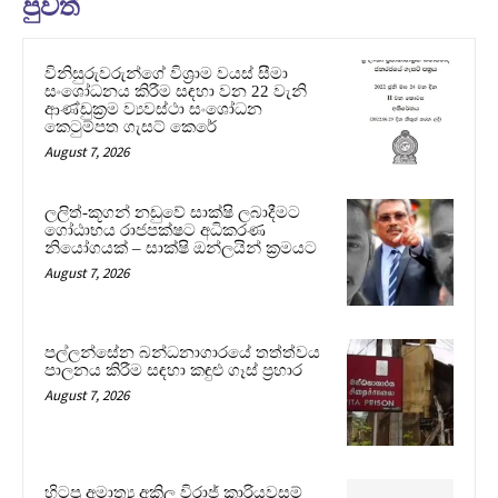
පුවත්
විනිසුරුවරුන්ගේ විශ්‍රාම වයස් සීමා
සංශෝධනය කිරීම සඳහා වන 22 වැනි
ආණ්ඩුක්‍රම ව්‍යවස්ථා සංශෝධන
කෙටුම්පත ගැසට් කෙරේ
August 7, 2026
ලලිත්-කූගන් නඩුවේ සාක්ෂි ලබාදීමට
ගෝඨාභය රාජපක්ෂට අධිකරණ
නියෝගයක් – සාක්ෂි ඔන්ලයින් ක්‍රමයට
August 7, 2026
පල්ලන්සේන බන්ධනාගාරයේ තත්ත්වය
පාලනය කිරීම සඳහා කඳුළු ගෑස් ප්‍රහාර
August 7, 2026
හිටපු අමාත්‍ය අකිල විරාජ් කාරියවසම්