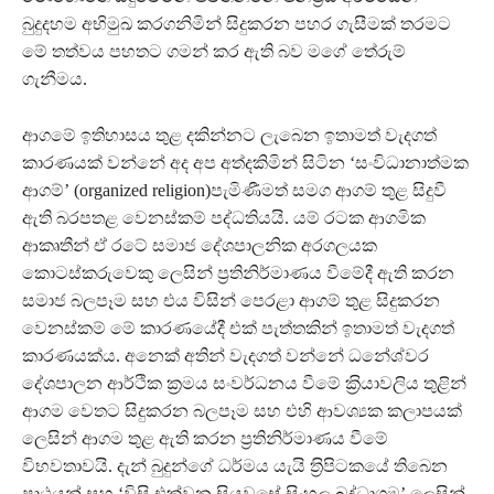
බුදුදහම අභිමුඛ කරගනිමින් සිදුකරන පහර ගැසීමක් තරමට
මේ තත්වය පහතට ගමන් කර ඇති බව මගේ තේරුම්
ගැනීමය.
ආගමේ ඉතිහාසය තුළ දකින්නට ලැබෙන ඉතාමත් වැදගත්
කාරණයක් වන්නේ අද අප අත්දකිමින් සිටින ‘සංවිධානාත්මක
ආගම්’ (organized religion)පැමිණීමත් සමග ආගම් තුළ සිදුවී
ඇති බරපතළ වෙනස්කම් පද්ධතියයි. යම් රටක ආගමික
ආකෘතීන් ඒ රටේ සමාජ දේශපාලනික අරගලයක
කොටස්කරුවෙකු ලෙසින් ප‍්‍රතිනිර්මාණය වීමේදී ඇති කරන
සමාජ බලපෑම සහ එය විසින් පෙරළා ආගම් තුළ සිදුකරන
වෙනස්කම් මේ කාරණයේදී එක් පැත්තකින් ඉතාමත් වැදගත්
කාරණයක්ය. අනෙක් අතින් වැදගත් වන්නේ ධනේශ්වර
දේශපාලන ආර්ථික ක‍්‍රමය සංවර්ධනය වීමේ ක‍්‍රියාවලිය තුළින්
ආගම වෙතට සිදුකරන බලපෑම සහ එහි ආවශ්‍යක කලාපයක්
ලෙසින් ආගම තුළ ඇති කරන ප‍්‍රතිනිර්මාණය වීමේ
විභවතාවයි. දැන් බුදුන්ගේ ධර්මය යැයි ත‍්‍රිපිටකයේ තිබෙන
පාඨයන් සහ ‘විසි එක්වන සියවසේ සිංහල බුද්ධාගම’ ලෙසින්