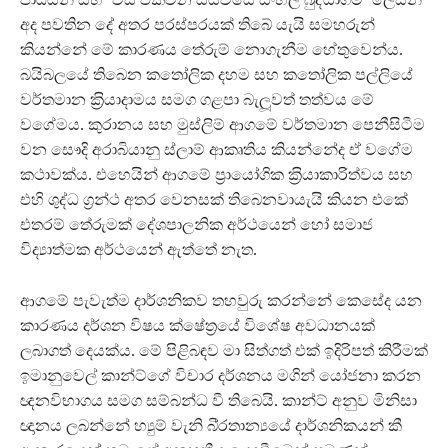
අද පවතින දේ අතර පරස්පරයක් තිබේ යැයි සමහරුන්
කියන්නේ මේ කාරණය තේරුම් නොගැනීම හේතුවෙන්ය.
බයිබලයේ තිබෙන කතෝලික දහම සහ කතෝලික පල්ලියේ
වර්තමාන ක‍්‍රියාදාමය සමග ගළපා බැලූවත් තත්වය මේ
වගේමය. කුරානය සහ මුස්ලිම් ආගමේ වර්තමාන පෙනීසිටීම
වන සෞදි අරාබියානු ස්ලාම් ආකෘතිය කියන්නේද ඒ වගේම
කථාවක්ය. එහෙයින් ආගමේ ප‍්‍රායෝගික ක‍්‍රියාකාරිත්වය සහ
එහි ශුද්ධ ග‍්‍රන්ථ අතර වෙනසක් තිබෙනවායැයි කියන එකේ
එතරම් තේරුමක් දේශපාලනික අර්ථයෙන් හෝ සමාජ
විද්‍යාත්මක අර්ථයෙන් ඇත්තේ නැත.
ආගමේ පැවැත්ම දාර්ශනිකව තහවුරු කරන්නේ කෙසේද යන
කාරණය දර්ශන විෂය ක්ෂේත‍්‍රයේ විශේෂ අවධානයක්
ලබාගත් දෙයක්ය. මේ පිළිබඳව මා සිත්ගත් එක් ඉදිරිපත් කිරීමක්
ඉමානුවෙල් කාන්ට්ගේ විචාර දර්ශනය මගින් යෝජනා කරන
ඥනවිභාගය සමග සම්බන්ධ වී තිබෙයි. කාන්ට් අනුව මිනිසා
ඥානය ලබන්නේ හ්‍යුම් වැනි බි‍්‍රතාන්‍යයේ දාර්ශනිකයන් කී