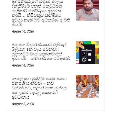
අගවිනිසුරුගේ විශ්‍රාම කාලය
දික්කිරීමේ පනත් කෙටුම්පත
කැබිනට් මණ්ඩලය අනුමත
කරයි… කිසිවකුට කන්දීමට
අවශ්‍ය නැති බව අධිකරණ ඇමති
කියයි
August 4, 2026
ජනමත විචාරණයකට රුපියල්
බිලියන 1ක් වැය වෙනවා!
සූදානමට මාස දෙකහමාරක්
අවශ්‍යයි – රෝහණ හෙට්ටිආච්චි
August 4, 2026
දෙමළ සහ මුස්ලිම් පක්ෂ සමඟ
ජනපති සාකච්ඡා – නව
ව්‍යවස්ථාව, පළාත් සභා ඡන්දය
සහ ඉඩම් ගැටලු කෙරෙහි
අවධානය
August 3, 2026