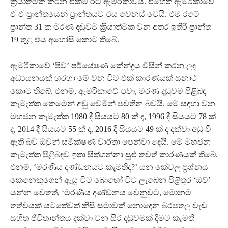
ක‍්‍රියාත්මක කරන එකම රට ඇමරිකාවයි. එහෙත් ඇමරිකාවේ
ඒ ඒ ප‍්‍රාන්තයෙන් ප‍්‍රාන්තයට එය වෙනස් වෙයි. එම රටේ
ප‍්‍රාන්ත 31 ක මරණ දඬුවම ක‍්‍රියාත්මක වන අතර ඉතිරි ප‍්‍රාන්ත
19 තුළ එය අහෝසි කොට තිබේ.
ඇමරිකාවේ ‘පිව්’ පර්යේෂණ කේන්ද්‍රය විසින් කරන ලද
අධ්‍යයනයක් හරහා මේ වන විට එක් කාරණයක් සනාථ
කොට තිබේ. එනම්, ඇමරිකාවේ පවා, මරණ දඬුවම පිළිබඳ
කැමැත්ත කෙමෙන් අඩු වෙමින් පවතින බවයි. මේ සඳහා වන
මහජන කැමැත්ත 1980 දී සියයට 80 ක් ද, 1996 දී සියයට 78 ක්
ද, 2014 දී සියයට 55 ක් ද, 2016 දී සියයට 49 ක් ද දක්වා අඩු වී
ඇති බව ඔවුන් සමීක්ෂණ වාර්තා පෙන්වා දෙයි. මේ මහජන
කැමැත්ත පිළිබඳව ඉතා සිත්ගන්නා සුළු තවත් කාරණයක් තිබේ.
එනම්, ‘මරණීය දණ්ඩනයට කැමතිද?’ යන කේවල ප‍්‍රශ්නය
කෙනෙකුගෙන් ඇසූ විට බොහෝ විට ලැබෙන පිළිතුර ‘ඔව්’
යන්න වෙතත්, ‘මරණීය දණ්ඩනය වෙනුවට, මොනම
තත්වයක් යටතේවත් කිසි සමාවක් නොදෙන බරපතල වැඩ
සහිත ජීවිතාන්තය දක්වා වන සිර දඬුවමක් දීමට කැමති