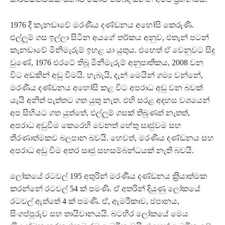
1976 දී කැනඩාවේ මරණීය දණ්ඩනය අහෝසි කෙරුණි.
එල්ලූම් ගස ඉල්ලා සිටින අයගේ තර්කය අනුව, එතැන් පටන්
කැනඩාවේ මිනිමැරුම් ඉහළ යා යුතුය. එහෙත් ඒ වෙනුවට සිදු
වුණේ, 1976 එරටේ තිබූ මිනීමැරුම් අනුපාතිකය, 2008 වන
විට අඩකින් අඩු වීමයි. හැබැයි, දැන් මෙයින් ගම්‍ය වන්නේ,
මරණීය දණ්ඩනය අහෝසි කළ විට අපරාධ අඩු වන බවක්
යැයි අනිත් පැත්තට ගත යුතු නැත. එහි සරළ අදහස වශයෙන්
අප සිහියට ගත යුත්තේ, එල්ලූම් ගසක් තිබු ණත් නැතත්,
අපරාධ අඩුවීම කෙරෙහි වෙනත් හේතු සෘජුවම සහ
තීරණාත්මකව බලපාන බවයි. හෙවත්, මරණීය දණ්ඩනය සහ
අපරාධ අඩු වීම අතර සෘජු සහසම්බන්ධයක් නැති බවයි.
ලෝකයේ රටවල් 195 අතුරින් මරණීය දණ්ඩනය ක‍්‍රියාත්මක
කරන්නේ රටවල් 54 ක් පමණි. ඒ අතරින් දියුණු ලෝකයේ
රටවල් ඇත්තේ 4 ක් පමණි. ඒ, ඇමරිකාව, ජපානය,
සිංගප්පූරුව සහ තායිවානයයි. බටහිර ලෝකයේ මෙය