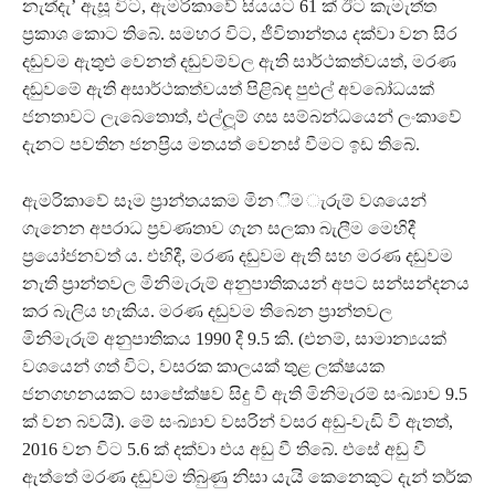
නැත්දැ’ ඇසූ විට, ඇමරිකාවේ සියයට 61 ක් ඊට කැමැත්ත
ප‍්‍රකාශ කොට තිබේ. සමහර විට, ජීවිතාන්තය දක්වා වන සිර
දඬුවම ඇතුළු වෙනත් දඬුවම්වල ඇති සාර්ථකත්වයත්, මරණ
දඬුවමේ ඇති අසාර්ථකත්වයත් පිළිබඳ පුළුල් අවබෝධයක්
ජනතාවට ලැබෙතොත්, එල්ලූම් ගස සම්බන්ධයෙන් ලංකාවේ
දැනට පවතින ජනප‍්‍රිය මතයත් වෙනස් වීමට ඉඩ තිබේ.
ඇමරිකාවේ සෑම ප‍්‍රාන්තයකම මින ිම ැරුම් වශයෙන්
ගැනෙන අපරාධ ප‍්‍රවණතාව ගැන සලකා බැලීම මෙහිදී
ප‍්‍රයෝජනවත් ය. එහිදී, මරණ දඬුවම ඇති සහ මරණ දඬුවම
නැති ප‍්‍රාන්තවල මිනි මැරුම් අනුපාතිකයන් අපට සන්සන්දනය
කර බැලිය හැකිය. මරණ දඬුවම තිබෙන ප‍්‍රාන්තවල
මිනිමැරුම් අනුපාතිකය 1990 දී 9.5 කි. (එනම්, සාමාන්‍යයක්
වශයෙන් ගත් විට, වසරක කාලයක් තුළ ලක්ෂයක
ජනගහනයකට සාපේක්ෂව සිදු වී ඇති මිනිමැරම් සංඛ්‍යාව 9.5
ක් වන බවයි). මේ සංඛ්‍යාව වසරින් වසර අඩු-වැඩි වී ඇතත්,
2016 වන විට 5.6 ක් දක්වා එය අඩු වී තිබේ. එසේ අඩු වී
ඇත්තේ මරණ දඬුවම තිබුණු නිසා යැයි කෙනෙකුට දැන් තර්ක