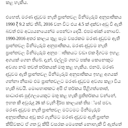
කළ හැකිය.
එහෙත්, මරණ දඬුවම නැති ප‍්‍රාන්තවල මිනිමැරුම් අනුපාතිකය
1990 දී 9.2 ක්ව තිබී, 2016 වන විට එය 4.5 ක් දක්වා අඩු වී ඇති
බවත් එම අධ්‍යයනයෙන්ම පෙන්වා දෙයි. එපමණක් නොවේ.
1990-2016 අතර කාලය තුළ සෑම වසරකම මරණ දඬුවම ඇති
ප‍්‍රාන්තවල මිනිමැරුම් අනුපාතිකය, මරණ දඬුවම නැති
ප‍්‍රාන්තවල මිනිමැරුම් අනුප ාතිකයට වඩා එක දිගටම ඉහළ
අගයක් ගෙන තිබේ. දැන්, එල්ලූම් ගහට පක්ෂ කෙනෙකුට
අවශ්‍ය නම් තවත් තර්කයක් මතු කළ හැකිය. එනම්, මරණ
දඬුවම ඇති ප‍්‍රාන්තවල මිනිමැරුම් අනුපාතිකය ඉහළ අගයක්
ගන්නා නිසාම එම ප‍්‍රාන්තවලට මරණ දඬුවම අවශ්‍ය කළා විය
හැකි බවයි. මොහොතකට අපි ඒ තර්කය පිළිගත්තොත්,
සාධාරණ පුද්ගලයෙකුට මතු කළ හැකි ප‍්‍රතිතර්කය වන්නේ,
ඉහත කී අවුරුදු 26 ක් වැනි දීර්ඝ කාලයක් තිස ්සේ පවා,
මරණ දඬුවම නැති ප‍්‍රාන්තවල මට්ටමට මිනිමැරුම්
අනුපාතිකය අඩු කර ගැනීමට මරණ දඬුවම ඇති ප‍්‍රාන්ත
කිසිවකට ඒ ගත වූ කිසි වසරක මෙතෙක් නොහැකි වී ඇත්තේ