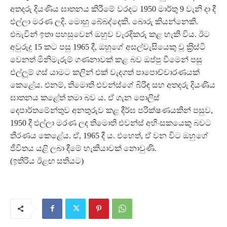
අතදරු දියණිය ඝාතනය කිරීමේ වරදට 1950 මාර්තු 9 වැනි දා දී
එල්ලා මරණ ලදි. මොහු බේබද්දෙකි. බොරු කියන්නෙකි.
එබැවින් ඉතා පහසුවෙන් ඔහුව වැරදිකරු කළ හැකි විය. ඊට
අවුරුදු 15 කට පසු 1965 දී, ඔහුගේ අසල්වැසියෙකු වූ ක‍්‍රිස්ටි
වෙනත් මිනිමැරුම් ගණනාවක් කළ බව ඔප්පු වීමෙන් පසු
එල්ලූම් ගස් යාමට කලින් එක් වැදගත් පාපොච්චාරණයක්
කෙළේය. එනම්, තිමොති එවන්ස්ගේ බිරිඳ සහ අතදරු දියණිය
ඝාතනය කළේත් තමා බව ය. ඒ ගැන පොලිස්
දෙපාර්තමේන්තුව අනතුරුව කළ දීර්ඝ පරික්ෂණයකින් පසුව,
1950 දී එල්ලා මරණ ලද තිමොති එවන්ස් අහිංසකයෙකු බවට
තීරණය කෙළේය. ඒ, 1965 දී ය. එහෙත්, ඒ වන විට ඔහු ගේ
ජීවිතය යළි ලබා දීමේ හැකියාවක් නොවුණි.
(ඉතිරිය ඊළඟ සතියට)