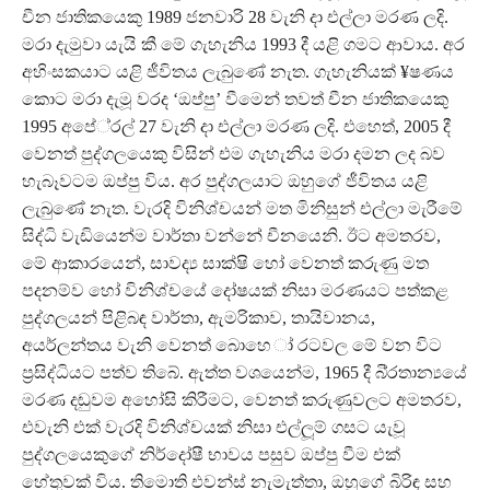
චීන ජාතිකයෙකු 1989 ජනවාරි 28 වැනි දා එල්ලා මරණ ලදි.
මරා දැමුවා යැයි කී මේ ගැහැනිය 1993 දී යළි ගමට ආවාය. අර
අහිංසකයාට යළි ජීවිතය ලැබුණේ නැත. ගැහැනියක් ¥ෂණය
කොට මරා දැමූ වරද ‘ඔප්පු’ වීමෙන් තවත් චීන ජාතිකයෙකු
1995 අපේ‍්‍රල් 27 වැනි දා එල්ලා මරණ ලදි. එහෙත්, 2005 දී
වෙනත් පුද්ගලයෙකු විසින් එම ගැහැනිය මරා දමන ලද බව
හැබෑවටම ඔප්පු විය. අර පුද්ගලයාට ඔහුගේ ජීවිතය යළි
ලැබුණේ නැත. වැරදි විනිශ්චයන් මත මිනිසුන් එල්ලා මැරීමේ
සිද්ධි වැඩියෙන්ම වාර්තා වන්නේ චීනයෙනි. ඊට අමතරව,
මේ ආකාරයෙන්, සාවද්‍ය සාක්ෂි හෝ වෙනත් කරුණු මත
පදනම්ව හෝ විනිශ්චයේ දෝෂයක් නිසා මරණයට පත්කළ
පුද්ගලයන් පිළිබඳ වාර්තා, ඇමරිකාව, තායිවානය,
අයර්ලන්තය වැනි වෙනත් බොහෙ ා් රටවල මේ වන විට
ප‍්‍රසිද්ධියට පත්ව තිබේ. ඇත්ත වශයෙන්ම, 1965 දී බි‍්‍රතාන්‍යයේ
මරණ දඬුවම අහෝසි කිරීමට, වෙනත් කරුණුවලට අමතරව,
එවැනි එක් වැරදි විනිශ්චයක් නිසා එල්ලූම් ගසට යැවූ
පුද්ගලයෙකුගේ නිර්දෝෂී භාවය පසුව ඔප්පු වීම එක්
හේතුවක් විය. තිමොති එවන්ස් නැමැත්තා, ඔහුගේ බිරිඳ සහ