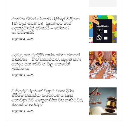
ජනමත විචාරණයකට රුපියල් බිලියන
1ක් වැය වෙනවා! සූදානමට මාස
දෙකහමාරක් අවශ්‍යයි – රෝහණ
හෙට්ටිආච්චි
August 4, 2026
දෙමළ සහ මුස්ලිම් පක්ෂ සමඟ ජනපති
සාකච්ඡා – නව ව්‍යවස්ථාව, පළාත් සභා
ඡන්දය සහ ඉඩම් ගැටලු කෙරෙහි
අවධානය
August 3, 2026
විනිසුරුවරුන්ගේ විශ්‍රාම වයස දීර්ඝ
කිරීමේ ව්‍යවස්ථා සංශෝධනය සුදුසු
නොවන බව ත්‍රෛනායික මහනාහිමිවරු
ජනපතිට දන්වලා
August 3, 2026