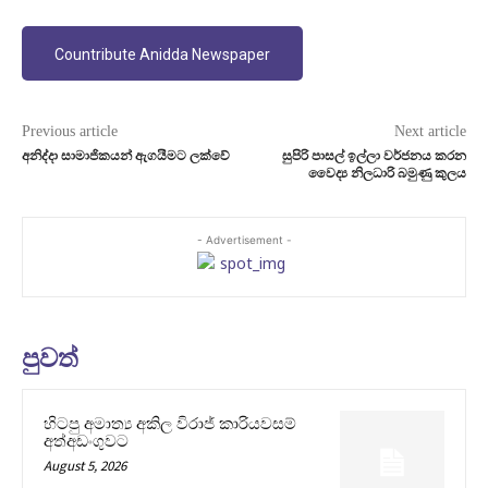
Countribute Anidda Newspaper
Previous article
Next article
අනිද්දා සාමාජිකයන් ඇගයීමට ලක්වේ
සුපිරි පාසල් ඉල්ලා වර්ජනය කරන
වෛද්‍ය නිලධාරි බමුණු කුලය
- Advertisement -
පුවත්
හිටපු අමාත්‍ය අකිල විරාජ් කාරියවසම්
අත්අඩංගුවට
August 5, 2026