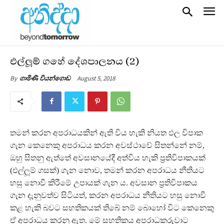
එල්ලූම් ගහේ දේශපාලනය (2)
August 5, 2018
By
ගාමිණි වියන්ගොඩ
තමන් කරන අපරාධයකින් ඇති විය හැකි නියත ඵල විපාක
ගැන කෙනෙකු අපරාධය කරන අවස් ථාවේ සිතන්නේ නම්,
ඔහු සිතනු ඇත්තේ අවසානයේදී අත්විය හැකි ප‍්‍රතිවිපාකයක්
(එල්ලූම් ගසක්) ගැන නොව, තමන් කරන අපරාධය නීතියට
හසු නොවී කිරීමේ උපායක් ගැන ය. අවසාන ප‍්‍රතිවිපාකය
ගැන දැනුවත්ව සිටියත්, කරන අපරාධය නීතියට හසු නොවී
කළ හැකි බවට සහතිකයක් තිබේ නම් බොහෝ විට කෙනෙකු
ඒ අපරාධය කරනු ඇත. මේ සහතිකය අපරාධකරුවාට