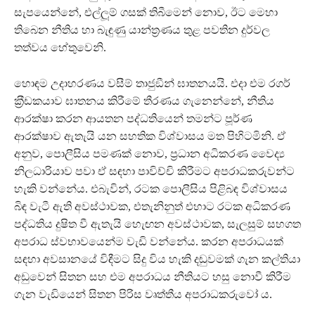
සැපයෙන්නේ, එල්ලූම් ගසක් තිබීමෙන් නොව, ඊට මෙහා
තිබෙන නීතිය හා බැඳුණු යාන්ත‍්‍රණය තුළ පවතින දුර්වල
තත්වය හේතුවෙනි.
හොඳම උදාහරණය වසීම් තාජුඞීන් ඝාතනයයි. එදා එම රගර්
ක‍්‍රීඩකයාව ඝාතනය කිරීමේ තීරණය ගැනෙන්නේ, නීතිය
ආරක්ෂා කරන ආයතන පද්ධතියෙන් තමන්ට පූර්ණ
ආරක්ෂාව ඇතැයි යන සහතික විශ්වාසය මත පිහිටමිනි. ඒ
අනුව, පොලීසිය පමණක් නොව, ප‍්‍රධාන අධිකරණ වෛද්‍ය
නිලධාරියාව පවා ඒ සඳහා පාවිච්චි කිරීමට අපරාධකරුවන්ට
හැකි වන්නේය. එබැවින්, රටක පොලීසිය පිළිබඳ විශ්වාසය
බිඳ වැටී ඇති අවස්ථාවක, එතැනිනුත් එහාට රටක අධිකරණ
පද්ධතිය දුෂිත වී ඇතැයි හැෙඟන අවස් ථාවක, සැලසුම් සහගත
අපරාධ ස්වභාවයෙන්ම වැඩි වන්නේය. කරන අපරාධයක්
සඳහා අවසානයේ විඳීමට සිදු විය හැකි දඬුවමක් ගැන කල්තියා
අඩුවෙන් සිතන සහ එම අපරාධය නීතියට හසු නොවී කිරීම
ගැන වැඩියෙන් සිතන පිරිස වෘත්තීය අපරාධකරුවෝ ය.