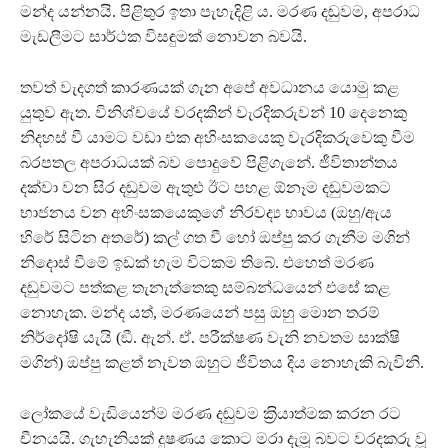
මන්ද යන්නයි. පිළිතුර ඉතා පැහැදිළි ය. මරණ දඬුවම, අපරාධ
මැඩලීමට සාර්ථක විසඳුමක් නොවන බවයි.
තවත් වැදගත් කාරණයක් ගැන අපේ අවධානය යොමු කළ
යුතුව ඇත. විනිශ්චයේ වරදකින් වැරදිකරුවන් 10 දෙනෙකු
නිදහස් වී යාමට වඩා එක අහිංසකයෙකු වැරදිකරුවෙකු වීම
බරපතල අපරාධයක් බව පොදුවේ පිළිගැනේ. ජීවිතාන්තය
දක්වා වන සිර දඬුවම ඇතුළු ඊට පහළ ඕනෑම දඬුවමකට
භාජනය වන අහිංසකයෙකුගේ නිරවද්‍ය භාවය (ඔහු/ඇය
හිරේ සිටින අතරේ) කල් ගත වී හෝ ඔප්පු කර ගැනීම මගින්
නිදොස් වීමේ ඉඩක් හැම විටකම තිබේ. එහෙත් මරණ
දඬුවමට පත්කළ තැනැත්තෙකු සම්බන්ධයෙන් එසේ කළ
නොහැක. මන්ද යත්, මරණයෙන් පසු ඔහු මොන තරම්
නිර්දෝෂි යැයි (ඞී. ඇන්. ඒ. පරීක්ෂණ වැනි නවතම සාක්ෂි
මගින්) ඔප්පු කළත් නැවත ඔහුට ජීවිතය දිය නොහැකි බැවිනි.
ලෝකයේ වැඩියෙන්ම මරණ දඬුවම ක‍්‍රියාත්මක කරන රට
චීනයයි. ගැහැනියක් දුෂණය කොට මරා දැමූ බවට වරදකරු වූ