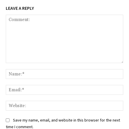
LEAVE A REPLY
Comment:
Na
Ema
Web
Save my name, email, and website in this browser for the next
time I comment.