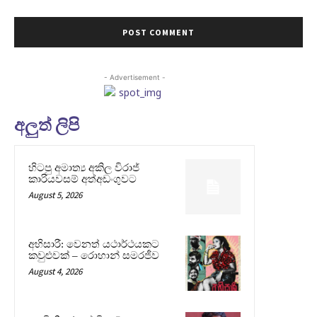
- Advertisement -
අලුත් ලිපි
හිටපු අමාත්‍ය අකිල විරාජ්
කාරියවසම් අත්අඩංගුවට
August 5, 2026
අභිසාරී: වෙනත් යථාර්ථයකට
කවුළුවක් – රොහාන් සමරජීව
August 4, 2026