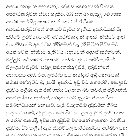
අපරාධකරුවකු නොවන, ලක්ෂ සංඛ්‍යාත තවත් විභව්‍ය
අපරාධකරුවන් සිටිය හැකිය. ඔබ සහ මා ඇතුලූ මෙතෙක්
අපරාධයක් සිදු කොට නැති කවුරුත් ඒ විභව්‍ය
අපරාධකරුවන්ගේ ගණයට වැටිය හැකිය. අපරාධයක් සිදු
කිරීමේ උවමනාව යම් අවස්ථාවක දැනී ඇතත්, නීතියට ඇති
බය නිසා එම අපරාධය කිරීමෙන් වැළකී සිටින පිරිස මීට
අයත් වෙති. නීතියට ඇති බය යනුවෙන් අදහස් කරන්නේ,
එල්ලූම් ගස් යාමම නොවේ. අත්අඩංගුවට පත්වීම, හිරේ
විලංගුවේ වැටීම, පවුල කඩාකප්පල් වීම, දරුවන්ගේ
අනාගතය අඳුරු වීම, ලජ්ජාව සහ නින්දාව ආදී නොයෙක්
සමාජ හේතු ඊට බලපායි. අපරාධ අඩු වීම කෙරෙහි, පොදුවේ
දඬුවම පිළිබඳ ඇති එකී භීතිය බලපාන බව කවුරුත් පිළිගනිති.
අපේ ප‍්‍රශ්නය ඇත්තේ, වරදකට යම් දඬුවමක් පැනවීම
සම්බන්ධයෙන් නොවේ. සෑම වරදකටම දඬුවමක් තිබිය
යුතුය. එහෙත්, අඩුම දඬුවමේ සිට ඉහළම දඬුවම දක්වා වන
ආරෝහණයේදී, අවසාන දඬුවම වශයෙන් ගැනෙන මරණීය
දඬුවම, ඊට කලින් ඇති දඬුවම්වල සාර්ථකත්වය අභි බවා යන
සාර්ථකත්වයක් සනාථ කොට තිබේද යන්න අපේ ප‍්‍රශ්නයයි.