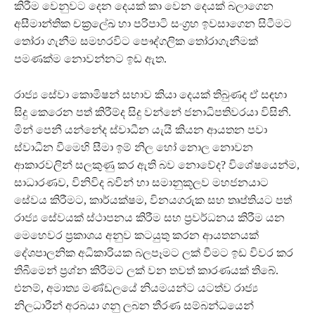
කිරීම වෙනුවට දෙන දෙයක් කා වෙන දෙයක් බලාගෙන
අසීමාන්තික චක්‍රලේඛ හා පරිපාටි සංග්‍රහ ඉවසාගෙන සිටීමට
තෝරා ගැනීම සමහරවිට පෞද්ගලික තෝරාගැනීමක්
පමණක්ම නොවන්නට ඉඩ ඇත.
රාජ්‍ය සේවා කොමිෂන් සභාව කියා දෙයක් තිබුණද ඒ සඳහා
සිදු කෙරෙන පත් කිරීම්ද සිදු වන්නේ ජනාධිපතිවරයා විසිනි.
මින් පෙනී යන්නේද ස්වාධීන යැයි කියන ආයතන පවා
ස්වාධීන වීමෙහි සීමා ඉම් නිල හෝ නොල නොවන
ආකාරවලින් සලකුණු කර ඇති බව නොවේද? විශේෂයෙන්ම,
සාධාරණව, විනිවිද බවින් හා සමානුකූලව මහජනයාට
සේවය කිරීමට, කාර්යක්ෂම, විනයගරුක සහ තෘප්තියට පත්
රාජ්‍ය සේවයක් ස්ථාපනය කිරීම සහ ප්‍රවර්ධනය කිරීම යන
මෙහෙවර ප්‍රකාශය අනුව කටයුතු කරන ආයතනයක්
දේශපාලනික අධිකාරියක බලපෑමට ලක් වීමට ඉඩ විවර කර
තිබීමෙන් ප්‍රශ්න කිරීමට ලක් වන තවත් කාරණයක් තිබේ.
එනම්, අමාත්‍ය මණ්ඩලයේ නියමයන්ට යටත්ව රාජ්‍ය
නිලධාරීන් අරබයා ගනු ලබන තීරණ සම්බන්ධයෙන්