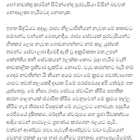
හෝ නඩත්තු කරමින් සිටින්නේද පුරවැසියා විසින් බවවත්
නොසලකා හැරීමටද නොහැක.
ඉහත සිද්ධියට අදාළ රාජ්‍ය නිලධාරිනියන් නැවත මේ කතාවට
සම්බන්ධ වන්නේ මෙතැනදීය. රාජ්‍ය සේවයක් පුරවැසියන්ට
හිතකර ලෙස නැවත ගොඩනගන්නට නම් කළ යුත්තේ
තමන්ට සේවා ලබා දීමේදී ඇති වූ අක්‍රමිකතා මත උපන්
කේන්තිය තනි සේවකයන් ඉලක්ක කොට මුදා හැරීම වැනි
තාවකාලික ප්‍රතිචාර දැක්වීම නොවේ. වැඩ කරන්නට බැරි නම්
ගෙදර නවතින්න යි කියන අයම පවා මේ ක්‍රමය පවත්වාගෙන
යාමට තවත් තලයකදී දායක වීමේ පරස්පරයද අපි තේරුම් ගත
යුත්තෙමු. මේ නිසා, රාජ්‍ය සේවය ස්වාධීන කිරීම සහතික
කරන පාලනයක් ස්ථාපිත කිරීම වෙනුවෙන් මේ ක්‍රමය තල්ලූ‍
කිරීම හැර තිරසාර විසඳුමක් මේ ගැටලූවට නොමැත. පසුගිය
රෙජීමයේ දූෂිතකම, මර්දනීය ස්වරූපය සහ ප්‍රජා පීඩකත්වය
ආදිය සටන් පාඨවලට ග්‍රහණය කරගෙන බලයට පැමි‚
වත්මන් ආණ්ඩුව පවා, පැවැති ආණ්ඩුවට වඩා වැඩියෙන්
වෙනස් එකක් ලෙස භාර ගැනීමට ජනතාව නොපෙළඹීමේත්,