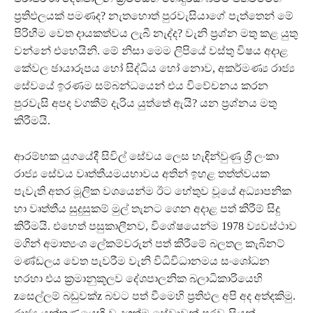
ප්‍රතිඵලයක් පමණද? නැතහොත් පුරවැසියාගේ පැත්තෙන් මේ
පිරිහීම වෙත දායකත්වය ලැබී නැද්ද? වැනි ප්‍රශ්න මතු කළ යුතු
වන්නේ එහෙයිනි. මේ නිසා මෙම ලිපියේ වස්තු විෂය අදාළ
කේවල ඡායාරූපය හෝ සිද්ධිය හෝ නොව, අකර්මණ්‍ය රාජ්‍ය
සේවයේ ඉරණම සම්බන්ධයෙන් එය විවේචනය කරන
පුරවැසි අපද වගකීම් දැරිය යුත්තේ ඇයි? යන ප්‍රශ්නය මතු
කිරීමයි.
‍ආරම්භක යුගයේදී සිවිල් සේවය ලෙස හැඳින්වුණු ශ්‍රී ලංකා
රාජ්‍ය සේවය වෘත්තීයමයභාවය අතින් ඉහළ තත්ත්වයක
පැවැති අතර මූලික වශයෙන්ම ඊට හේතුව වූයේ අධ්‍යාපනික
හා වෘත්තීය සුදුසුකම් මුල් තැනට ගෙන අදාළ පත් කිරීම් සිදු
කිරීමයි. එහෙත් පසුකාලීනව, විශේෂයෙන්ම 1978 ව්‍යවස්ථාව
මගින් අමාත්‍යංශ ලේකම්වරුන් පත් කිරීමේ බලතල කැබිනට්
මණ්ඩලය වෙත පැවරීම වැනි විධිවිධානමය සංශෝධන
හරහා එය ක්‍රමානුකූලව දේශපාලනික බලාධිකාරියෙහි
zසෙල්ලම් බඩුවක්z බවට පත් වීමෙහි ප්‍රතිඵල අපි අද අත්දකිමු.