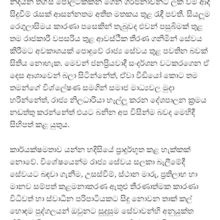
නිදියන තග්ස් පොලිටික්කන් ගෙන් ගර්ජනාවන්ට ලක් වීම් ආදි
සිදුවීම් රැසක් ආසන්නතම අතීත මතකය තුළ රැඳී පවතී. සියලූ‍ම
රෙගුලාසිමය කාරණා පසෙකින් තැබුවද එවන් පසුබිමක් තුළ
තම රාජකාරී වපසරිය තුළ ආවස්ථීක තීරණ ගනිමින් සේවය
කිරීමට අවකාශයක් පොදුවේ රාජ්‍ය සේවය තුළ පවතින බවක්
සිතිය නොහැක. මෙවන් ජනප්‍රියවාදී සංදර්ශන වටකරගෙන ඒ
දෙස ආශාවෙන් බලා සිටින්නේත්, ඒවා වීඩියෝ කොට තම
තමන්ගේ විශ්ලේෂණ සමගින් සමාජ මාධ්‍යවල මුදා
හරින්නේත්, රාජ්‍ය නිලධාරියා හෑල්ලූ‍ කරන දේශපාලන ක්‍රමය
නඩත්තු කරන්නේත් එයට බනින අප විසින්ම බවද මෙහිදී
සිහිපත් කළ යුතුය.
කාර්යක්ෂමතාව යන්න හදිසියේ ප්‍රාදූර්භූත කළ හැක්කක්
නොවේ. විශේෂයෙන්ම රාජ්‍ය සේවය සලකා බැලීමේදී
සේවයට බඳවා ගැනීම, උසස්වීම්, ස්ථාන මාරු, ප්‍රතිලාභ හා
මානව සම්පත් කළමනාකරණ ඇතුළු තීරණාත්මක කාරණා
විධිවත් හා ස්වාධීන පරිපාටියකට සිදු නොවන තාක් කල්
හොඳම පුද්ගලයන් ඔවුනට සුදුසුම සේවාවන්හි අනුයුක්ත