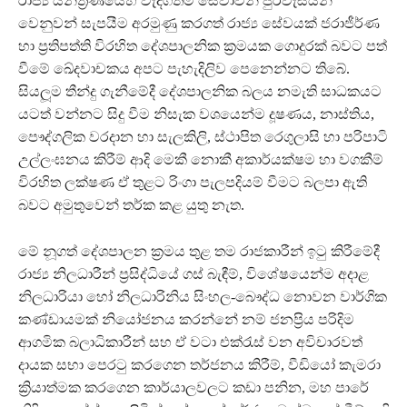
රාජ්‍ය යන්ත්‍රණයෙහි වැදගත්ම සේවාවන් පුරවැසියන්
වෙනුවන් සැපයීම අරමුණු කරගත් රාජ්‍ය සේවයක් ජරාජීර්ණ
හා ප්‍රතිපත්ති විරහිත දේශපාලනික ක්‍රමයක ගොදුරක් බවට පත්
වීමේ ඛේදවාචකය අපට පැහැදිලිව පෙනෙන්නට තිබේ.
සියලූ‍ම තීන්දු ගැනීමේදී දේශපාලනික බලය නමැති සාධකයට
යටත් වන්නට සිදු වීම නිසැක වශයෙන්ම දූෂණය, නාස්තිය,
පෞද්ගලික වරදාන හා සැලකිලි, ස්ථාපිත රෙගුලාසි හා පරිපාටි
උල්ලංඝනය කිරීම් ආදි මෙකී නොකී අකාර්යක්ෂම හා වගකීම්
විරහිත ලක්ෂණ ඒ තුළට රිංගා පැලපදියම් වීමට බලපා ඇති
බවට අමුතුවෙන් තර්ක කළ යුතු නැත.
මේ නූගත් දේශපාලන ක්‍රමය තුළ තම රාජකාරීන් ඉටු කිරීමේදී
රාජ්‍ය නිලධාරීන් ප්‍රසිද්ධියේ ගස් බැඳීම්, විශේෂයෙන්ම අදාළ
නිලධාරියා හෝ නිලධාරිනිය සිංහල-බෞද්ධ නොවන වාර්ගික
කණ්ඩායමක් නියෝජනය කරන්නේ නම් ජනප්‍රිය පරිදිම
ආගමික බලාධිකාරීන් සහ ඒ වටා එක්රැස් වන අවිචාරවත්
දායක සභා පෙරටු කරගෙන තර්ජනය කිරීම්, වීඩියෝ කැමරා
ක්‍රියාත්මක කරගෙන කාර්යාලවලට කඩා පනින, මහ පාරේ