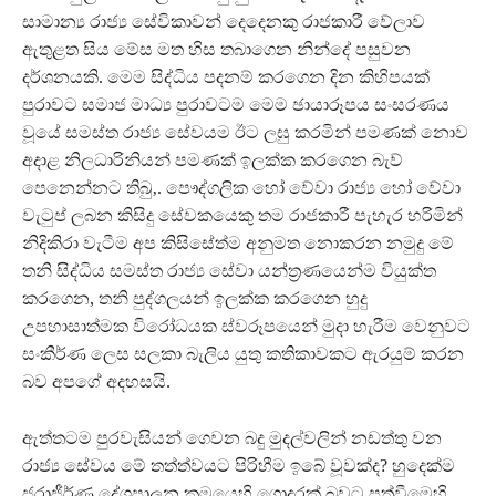
සාමාන්‍ය රාජ්‍ය සේවිකාවන් දෙදෙනකු රාජකාරී වේලාව
ඇතුළත සිය මේස මත හිස තබාගෙන නින්දේ පසුවන
දර්ශනයකි. මෙම සිද්ධිය පදනම් කරගෙන දින කිහිපයක්
පුරාවට සමාජ මාධ්‍ය පුරාවටම මෙම ඡායාරූපය සංසරණය
වූයේ සමස්ත රාජ්‍ය සේවයම ඊට ලඝු කරමින් පමණක් නොව
අදාළ නිලධාරිනියන් පමණක් ඉලක්ක කරගෙන බැව්
පෙනෙන්නට තිබු‚. පෞද්ගලික හෝ වේවා රාජ්‍ය හෝ වේවා
වැටුප් ලබන කිසිදු සේවකයෙකු තම රාජකාරී පැහැර හරිමින්
නිදිකිරා වැටීම අප කිසිසේත්ම අනුමත නොකරන නමුදු මේ
තනි සිද්ධිය සමස්ත රාජ්‍ය සේවා යන්ත්‍රණයෙන්ම වියුක්ත
කරගෙන, තනි පුද්ගලයන් ඉලක්ක කරගෙන හුදු
උපහාසාත්මක විරෝධයක ස්වරූපයෙන් මුදා හැරීම වෙනුවට
සංකීර්ණ ලෙස සලකා බැලිය යුතු කතිකාවකට ඇරයුම් කරන
බව අපගේ අදහසයි.
ඇත්තටම පුරවැසියන් ගෙවන බදු මුදල්වලින් නඩත්තු වන
රාජ්‍ය සේවය මේ තත්ත්වයට පිරිහීම ඉබේ වූවක්ද? හුදෙක්ම
ජරාජීර්ණ දේශපාලන ක්‍රමයෙහි ගොදුරක් බවට පත්වීමෙහි