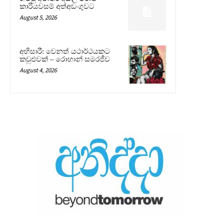
කාරියවසම් අත්අඩංගුවට
August 5, 2026
අභිසාරී: වෙනත් යථාර්ථයකට
කවුළුවක් – රොහාන් සමරජීව
August 4, 2026