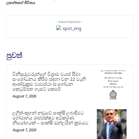
ලසන්තගේ ජීවිතය
- Advertisement -
පුවත්
විනිසුරුවරුන්ගේ විශ්‍රාම වයස් සීමා
සංශෝධනය කිරීම සඳහා වන 22 වැනි
ආණ්ඩුක්‍රම ව්‍යවස්ථා සංශෝධන
කෙටුම්පත ගැසට් කෙරේ
August 7, 2026
ලලිත්-කූගන් නඩුවේ සාක්ෂි ලබාදීමට
ගෝඨාභය රාජපක්ෂට අධිකරණ
නියෝගයක් – සාක්ෂි ඔන්ලයින් ක්‍රමයට
August 7, 2026