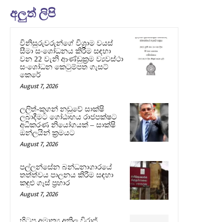
අලුත් ලිපි
විනිසුරුවරුන්ගේ විශ්‍රාම වයස්
සීමා සංශෝධනය කිරීම සඳහා
වන 22 වැනි ආණ්ඩුක්‍රම ව්‍යවස්ථා
සංශෝධන කෙටුම්පත ගැසට්
කෙරේ
August 7, 2026
ලලිත්-කූගන් නඩුවේ සාක්ෂි
ලබාදීමට ගෝඨාභය රාජපක්ෂට
අධිකරණ නියෝගයක් – සාක්ෂි
ඔන්ලයින් ක්‍රමයට
August 7, 2026
පල්ලන්සේන බන්ධනාගාරයේ
තත්ත්වය පාලනය කිරීම සඳහා
කඳුළු ගෑස් ප්‍රහාර
August 7, 2026
හිටපු අමාත්‍ය අකිල විරාජ්