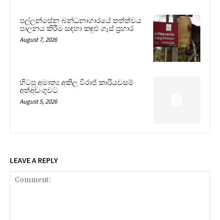
පල්ලන්සේන බන්ධනාගාරයේ තත්ත්වය
පාලනය කිරීම සඳහා කඳුළු ගෑස් ප්‍රහාර
August 7, 2026
හිටපු අමාත්‍ය අකිල විරාජ් කාරියවසම්
අත්අඩංගුවට
August 5, 2026
LEAVE A REPLY