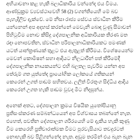
අභියාචනා කළ හැකි බලාධිකාරිය වන්නේද එය වීමය.
ආණ්ඩුක්‍රම ව්‍යවස්ථාවෙහි 58 (2) වගන්තියෙහි මේ බව
පැහැදිලිව දැක්වේ. මේ නිසා රාජ්‍ය සේවය ස්වාධීන කිරීම
යන්නෙන් අප අදහස් කරන්නේ මෙවැනි බොඳ වුණු සීමාවන්
පිහිටුවීම නොව කිසිදු දේශපාලනික අධිකාරියක තීරණ මත
රඳා නොපවතින, ස්වාධීන පරිපාලනාධිකාරියකට පමණක්
යටත් යාන්ත්‍රණයක් තුළට එය ඇතුළත් කිරීමය. විශේෂයෙන්ම
මෙවන් කොමිෂන් සභා ආදියට නිලධාරීන් පත් කිරීමේදී
දේශපාලනික නායකයන්ට එහි බලතල පැවරීම යන්න අප
තේරුම් ගත යුත්තේද ප්‍රායෝගි ක ලෝකයේ ගතිකයන්
කෙරෙන් උගත් පාඩම් සහිතවය. ලලිත් වීරතුංග සිද්ධිය ආදිය
කෙරෙන් උගත හැකි පාඩම වුවද මීට නිදසුන්ය.
අනෙක් අතට, දේශපාලන ක්‍රමය විෂයික යුතෝපියානු
ප්‍රතිසංස්කරණ සම්බන්ධයෙන් අප විශ්වාසය තබන්නේ නැත.
එහෙත්, පවතින දේශපාලන ශරීරයෙහි මේ දැකිය හැකි කුණු
වීම කෙරෙහි ප්‍රතිචාරාත්මක වීමට පුරවැසියාට තවදුරටත්
නොහැකි බව පිළිගන්නේද නැත. අඩුම තරමින් එය බැන බැන