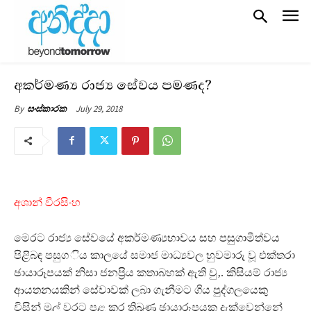
අකර්මණ්‍ය රාජ්‍ය සේවය පමණද?
July 29, 2018
By
සංස්කාරක
අශාන් වීරසිංහ
මෙරට රාජ්‍ය සේවයේ අකර්මණ්‍යභාවය සහ පසුගාමීත්වය
පිළිබඳ පසුග ිය කාලයේ සමාජ මාධ්‍යවල හුවමාරු වූ එක්තරා
ඡායාරූපයක් නිසා ජනප්‍රිය කතාබහක් ඇති වු‚. කිසියම් රාජ්‍ය
ආයතනයකින් සේවාවක් ලබා ගැනීමට ගිය පුද්ගලයෙකු
විසින් මුල් වරට පළ කර තිබුණු ඡායාරූපයක දැක්වෙන්නේ