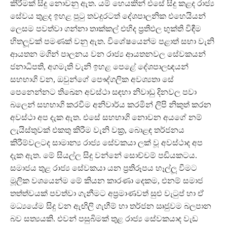
කිරීමක් සිදු නොවනු ඇත. යම් හෙයකින් එසේ සිදු කළද රාජ්‍ය
සේවය තුළද ඉහළ පුටු තවදුරටත් දේශපාලනික එහෙයියන්
ලෙසම පවත්වා ගන්නා තාක්කල් එහිද ප්‍රතිඵල භුක්ති විඳීම
හිතලූවක් පමණක් වනු ඇත. විශේෂයෙන්ම පළාත් සභා වැනි
ආයතන මගින් පාලනය වන රාජ්‍ය ආයතනවල සේවකයන්
ජනාධිපති, අගමැති වැනි ඉහළ පෙළේ දේශපාලඥයන්
සහභාගි වන, ඔවුන්ගේ පෞද්ගලික අවශ්‍යතා සේ
පෙනෙන්නට තිඛෙන අවස්ථා සඳහා නිවාඩු දිනවල පවා
බලෙන් සහභාගි කරවීම අනිවාර්ය කරමින් ලිපි නිකුත් කරන
අවස්ථා අප දැක ඇත. එසේ සහභාගි නොවන අයගේ නම්
ලැයිස්තුවක් එකතු කිරීම වැනි වක්‍ර, බොළඳ තර්ජනය
කිරීම්වලටද සාමාන්‍ය රාජ්‍ය සේවකයා ලක් වූ අවස්ථාද අප
දැක ඇත. මේ සියල්ල සිදු වන්නේ සොච්චම් පඩියකටය.
සමාජය තුළ රාජ්‍ය සේවකයා යන ප්‍රතිරූපය හෑල්ලූ‍ වීමට
මූලික වශයෙන්ම මේ කියන කාරණා දෙකම, එනම් සමාජ
තත්ත්වයක් පවත්වා ගැනීමට අප්‍රමාණවත් සුළු වැටුප් හා ඒ
මධ්‍යයේම සිදු වන ඇඟිලි ගැහීම් හා තර්ජන ඍජුවම බලපාන
බව සත්‍යයකි. එවන් පසුබිමක් තුළ රාජ්‍ය සේවකයාද වැඩ