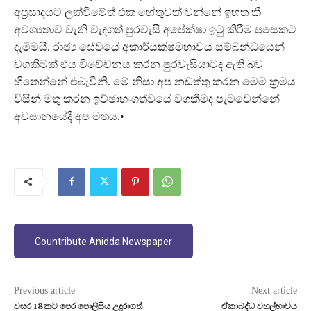
අප්‍රසාදයට ලක්වීමේත් එක හේතුවක් වන්නේ ඉහත කී
අවශ්‍යතාව වැනි වැදගත් පුරවැසි අපේක්ෂා ඉටු කිරීම පසෙකට
දැමීමයි. රාජ්‍ය සේවයේ අකාර්යක්ෂමභාවය සම්බන්ධයෙන්
වගකීමක් එය විවේචනය කරන පුරවැසියාටද ඇති බව
හිතෙන්නේ එබැවිනි. මේ නිසා අප නඩත්තු කරන මෙම ක්‍රමය
විසින් මතු කරන ඉච්ඡාභංගත්වයේ වගකීමද පැටවෙන්නේ
අවසානයේදී අප මතය.•
Countribute Anidda Newspaper
Previous article
Next article
වසර 18කට පෙර පොලිසිය උදුරාගත්
ඒකාබද්ධ වහල්භාවය