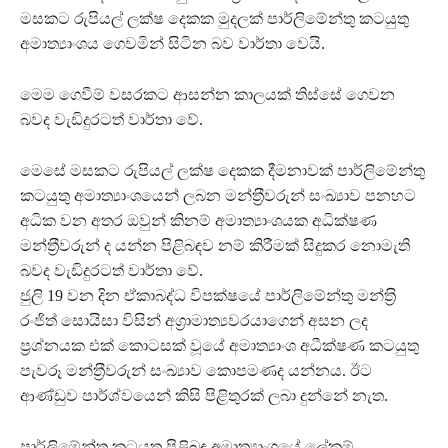
මසකට රුපියල් ලක්ෂ දෙකක මුදලක් පාර්ලිමේන්තු කටයුතු
අමාත්‍යාංශය ගෙවමින් සිටින බව වාර්තා වෙයි.
මෙම ගෙවීම් වසරකට ආසන්න කාලයක් තිස්සේ ගෙවන
බවද වැඩිදුරටත් වාර්තා වේ.
මෙසේ මසකට රුපියල් ලක්ෂ දෙකක දීමනාවක් පාර්ලිමේන්තු
කටයුතු අමාත්‍යාංශයෙන් ලබන මන්ත‍්‍රීවරුන් සංඛ්‍යාව පනහට
අධික වන අතර ඔවුන් කිනම් අමාත්‍යාංශයක අධික්ෂණ
මන්ත‍්‍රීවරුන් ද යන්න පිළිබඳව නම් කිරීමක් සිදුකර නොමැති
බවද වැඩිදුරටත් වාර්තා වේ.
ජුලි 19 වන දින ඒකාබද්ධ විපක්ෂයේ පාර්ලිමේන්තු මන්ත‍්‍රි
රංජිත් සොයිසා විසින් අග‍්‍රාමාත්‍යවරයාගෙන් අසන ලද
ප‍්‍රශ්නයක එක් කොටසක් වූයේ අමාත්‍යාංශ අධීක්ෂණ කටයුතු
පැවරූ මන්ත‍්‍රීවරුන් සංඛ්‍යාව කොපමණද යන්නය. ඊට
ආණ්ඩුව පාර්ශ්වයෙන් කිසි පිළිතුරක් ලබා දුන්නේ නැත.
පාර්ලිමේන්තු කටයුතු පිළිබඳ අමාත්‍යාංශයේ ලේකම්