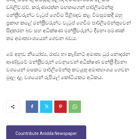
ඩබ්ලිව්.එච්. කරුණාරත්න මහතාගෙන් පාර්ලිමේන්තු
මන්ත‍්‍රීවරුන්ට වැටුප් ගෙවීම පිළිබඳව කළ විමසුමකදී ඔහු
ප‍්‍රකාශ කළේ මන්ත‍්‍රීවරුන්ට වැටුප් ගෙවීම පාර්ලිමේන්තුවෙන්
සිදුකරන බව සහ අධික්ෂණ මන්ත‍්‍රීවරුන්ට දීමනා පමණක්
තම අමාත්‍යාංශයෙන් ගෙවන බවය.
මේ අනුව නියෝජ්‍ය, රාජ්‍ය හා කැබිනට් අමාත්‍ය ධුර නොදරන
ආණ්ඩුවේ මන්ත‍්‍රීවරුන් වෙනුවෙන් අධීක්ෂණ මන්ත‍්‍රී දීමනා
වශයෙන් මසකට පාර්ලිමේන්තු කටයුතු අමාත්‍යාංශය ගෙවන
මුදල දළ වශයෙන් රුපියල් කෝටියකට අධිකය.
Countribute Anidda Newspaper