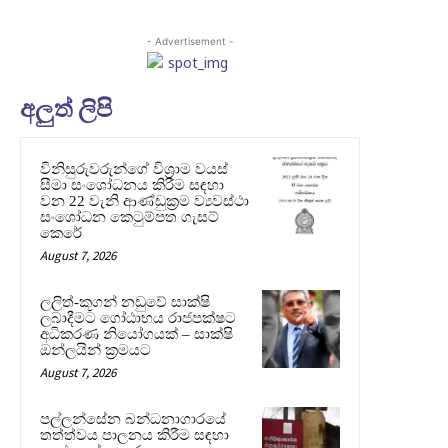
- Advertisement -
අලුත් ලිපි
විනිසුරුවරුන්ගේ විශ්‍රාම වයස්
සීමා සංශෝධනය කිරීම සඳහා
වන 22 වැනි ආණ්ඩුක්‍රම ව්‍යවස්ථා
සංශෝධන කෙටුම්පත ගැසට්
කෙරේ
August 7, 2026
ලලිත්-කූගන් නඩුවේ සාක්ෂි
ලබාදීමට ගෝඨාභය රාජපක්ෂට
අධිකරණ නියෝගයක් – සාක්ෂි
ඔන්ලයින් ක්‍රමයට
August 7, 2026
පල්ලන්සේන බන්ධනාගාරයේ
තත්ත්වය පාලනය කිරීම සඳහා