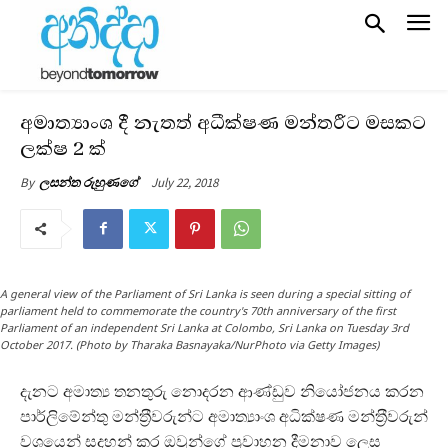
අමාත්‍යාංශ දී නැතත් අධීක්ෂණ මන්‍ත‍්‍රීට මසකට
ලක්ෂ 2 ක්
July 22, 2018
By
ලසන්ත රුහුණගේ
A general view of the Parliament of Sri Lanka is seen during a special sitting of
parliament held to commemorate the country's 70th anniversary of the first
Parliament of an independent Sri Lanka at Colombo, Sri Lanka on Tuesday 3rd
October 2017. (Photo by Tharaka Basnayaka/NurPhoto via Getty Images)
දැනට අමාත්‍ය තනතුරු නොදරන ආණ්ඩුව නියෝජනය කරන
පාර්ලිමේන්තු මන්ත‍්‍රීවරුන්ට අමාත්‍යාංශ අධික්ෂණ මන්ත‍්‍රීවරුන්
වශයෙන් සදහන් කර ඔවුන්ගේ ප‍්‍රවාහන දීමනාව ලෙස