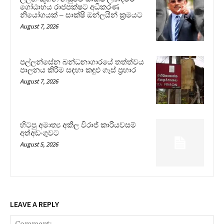
ගෝඨාභය රාජපක්ෂට අධිකරණ
නියෝගයක් – සාක්ෂි ඔන්ලයින් ක්‍රමයට
August 7, 2026
පල්ලන්සේන බන්ධනාගාරයේ තත්ත්වය
පාලනය කිරීම සඳහා කඳුළු ගෑස් ප්‍රහාර
August 7, 2026
හිටපු අමාත්‍ය අකිල විරාජ් කාරියවසම්
අත්අඩංගුවට
August 5, 2026
LEAVE A REPLY