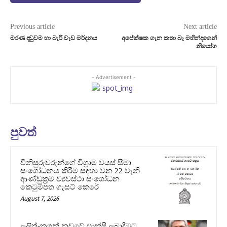
Previous article
Next article
මරණ දඩුුවම හා බැරි වැඩ මර්දනය
අපේක්ෂක ගැන කතා බෑ මහින්දගෙන්
නියෝග
- Advertisement -
පුවත්
විනිසුරුවරුන්ගේ විශ්‍රාම වයස් සීමා
සංශෝධනය කිරීම සඳහා වන 22 වැනි
ආණ්ඩුක්‍රම ව්‍යවස්ථා සංශෝධන
කෙටුම්පත ගැසට් කෙරේ
August 7, 2026
ලලිත්-කූගන් නඩුවේ සාක්ෂි ලබාදීමට