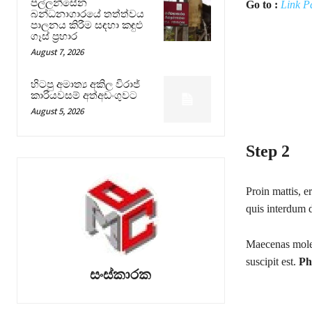
පල්ලන්සේන
Go to :
Link P
බන්ධනාගාරයේ තත්ත්වය
පාලනය කිරීම සඳහා කඳුළු
ගෑස් ප්‍රහාර
August 7, 2026
හිටපු අමාත්‍ය අකිල විරාජ්
කාරියවසම් අත්අඩංගුවට
August 5, 2026
Step 2
Proin mattis, er
quis interdum 
Maecenas moles
suscipit est.
Ph
සංස්කාරක