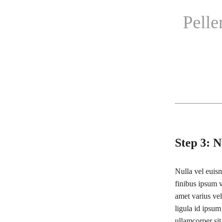
Pelle
Step 3: N
Nulla vel euism
finibus ipsum v
amet varius vel
ligula id ipsum
ullamcorper sit