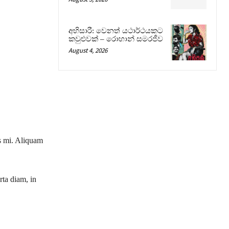
අභිසාරී: වෙනත් යථාර්ථයකට
කවුළුවක් – රොහාන් සමරජීව
August 4, 2026
ies mi. Aliquam
rta diam, in