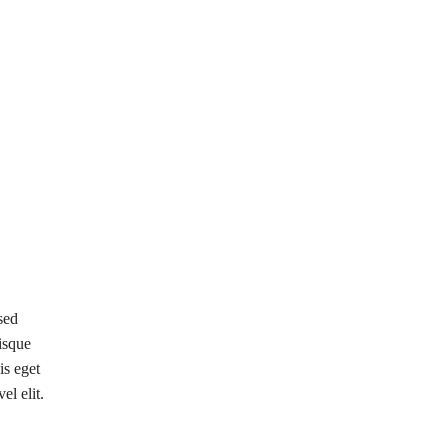
sed
isque
is eget
el elit.