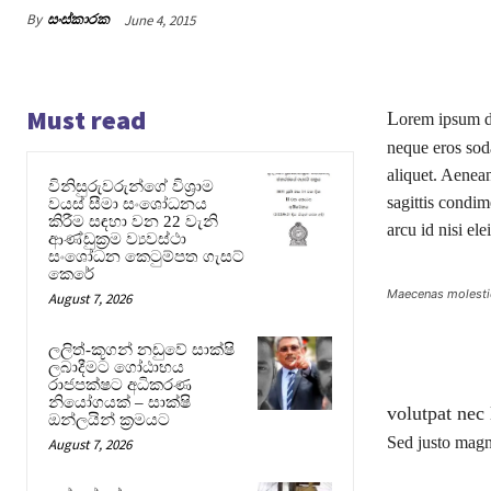
By
සංස්කාරක
June 4, 2015
Must read
L
orem ipsum do
neque eros soda
aliquet. Aenean
විනිසුරුවරුන්ගේ විශ්‍රාම
sagittis condim
වයස් සීමා සංශෝධනය
කිරීම සඳහා වන 22 වැනි
arcu id nisi ele
ආණ්ඩුක්‍රම ව්‍යවස්ථා
සංශෝධන කෙටුම්පත ගැසට්
කෙරේ
Maecenas molestie
August 7, 2026
ලලිත්-කූගන් නඩුවේ සාක්ෂි
ලබාදීමට ගෝඨාභය
රාජපක්ෂට අධිකරණ
නියෝගයක් – සාක්ෂි
volutpat nec 
ඔන්ලයින් ක්‍රමයට
Sed justo magna
August 7, 2026