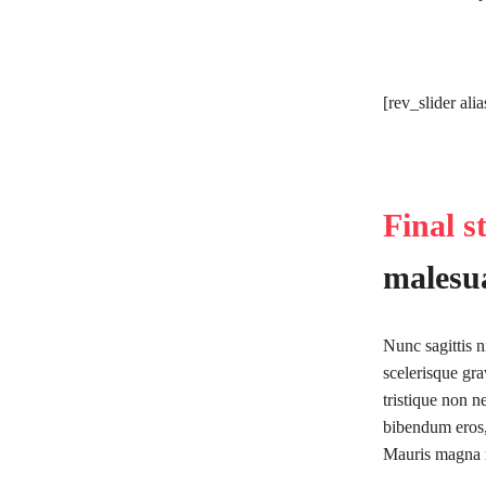
[rev_slider ali
Final s
malesua
Nunc sagittis n
scelerisque gra
tristique non n
bibendum eros, 
Mauris magna n