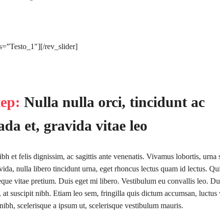
as=”Testo_1″][/rev_slider]
tep:
Nulla nulla orci, tincidunt ac
da et, gravida vitae leo
ibh et felis dignissim, ac sagittis ante venenatis. Vivamus lobortis, urna 
vida, nulla libero tincidunt urna, eget rhoncus lectus quam id lectus. Qu
eque vitae pretium. Duis eget mi libero. Vestibulum eu convallis leo. Du
at suscipit nibh. Etiam leo sem, fringilla quis dictum accumsan, luctus v
ibh, scelerisque a ipsum ut, scelerisque vestibulum mauris.