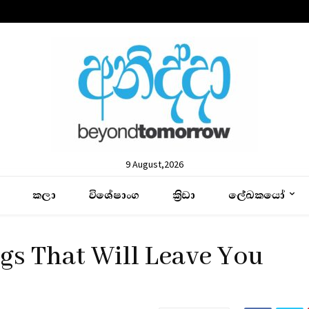
9 August,2026
කලා
විශේෂාංග
ක්‍රිඩා
ලේඛකයෝ
s That Will Leave You