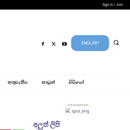
Sign in / Join
ENGLISH
කතුවැකිය
කාටූන්
විඩීයෝ
- Advertisement -
අලුත් ලිපි