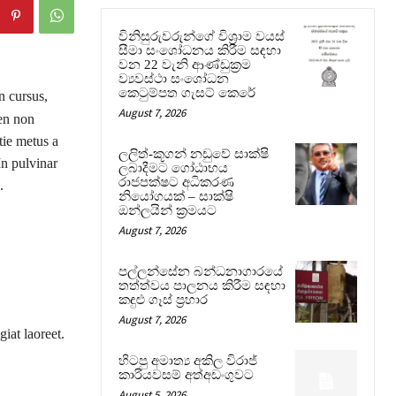
විනිසුරුවරුන්ගේ විශ්‍රාම වයස්
සීමා සංශෝධනය කිරීම සඳහා
වන 22 වැනි ආණ්ඩුක්‍රම
ව්‍යවස්ථා සංශෝධන
කෙටුම්පත ගැසට් කෙරේ
n cursus,
August 7, 2026
ien non
tie metus a
ලලිත්-කූගන් නඩුවේ සාක්ෂි
In pulvinar
ලබාදීමට ගෝඨාභය
රාජපක්ෂට අධිකරණ
.
නියෝගයක් – සාක්ෂි
ඔන්ලයින් ක්‍රමයට
August 7, 2026
පල්ලන්සේන බන්ධනාගාරයේ
තත්ත්වය පාලනය කිරීම සඳහා
කඳුළු ගෑස් ප්‍රහාර
August 7, 2026
iat laoreet.
හිටපු අමාත්‍ය අකිල විරාජ්
කාරියවසම් අත්අඩංගුවට
August 5, 2026