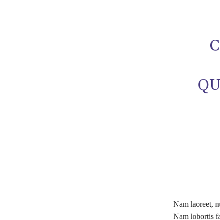
C
QU
Nam laoreet, nu
Nam lobortis fa