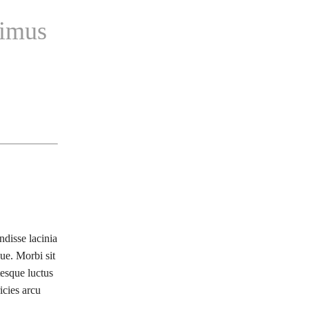
ximus
ndisse lacinia
ue. Morbi sit
tesque luctus
icies arcu