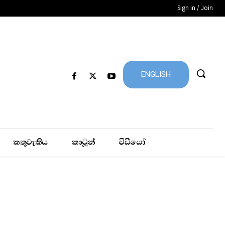
Sign in / Join
ENGLISH
කතුවැකිය
කාටූන්
විඩීයෝ