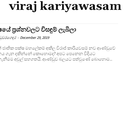
viraj kariyawasam
යේ ප‍්‍රශ්නවලට විසඳුම් ලැබිලා
උඩුවරගෙදර
-
December 29, 2019
 ජාතික පක්ෂ මහලේකම් අකිල විරාජ් කාරියවසම් නව ආණ්ඩුවේ
භය ගැන දකින්නේ කොහොමද? අපට පෙනෙන විදියට
ැනීමම අවුල් සහගතයි. ආණ්ඩුව බලයට පත්වුණේ බොහොම...