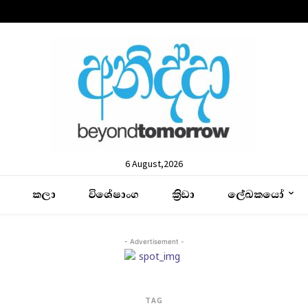
6 August,2026
කලා
විශේෂාංග
ක්‍රිඩා
ලේඛකයෝ
- Advertisement -
TAG