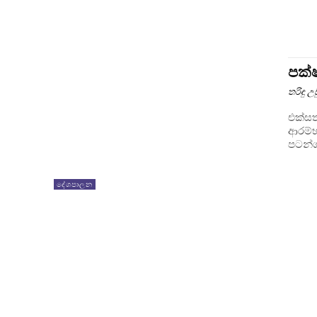
පක්ෂ
තරිඳු 
එක්සත්
ආරම්
පටන්ග
දේශපාලන