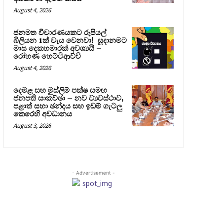
August 4, 2026
ජනමත විචාරණයකට රුපියල්
බිලියන 1ක් වැය වෙනවා! සූදානමට
මාස දෙකහමාරක් අවශ්‍යයි –
රෝහණ හෙට්ටිආච්චි
August 4, 2026
දෙමළ සහ මුස්ලිම් පක්ෂ සමඟ
ජනපති සාකච්ඡා – නව ව්‍යවස්ථාව,
පළාත් සභා ඡන්දය සහ ඉඩම් ගැටලු
කෙරෙහි අවධානය
August 3, 2026
- Advertisement -