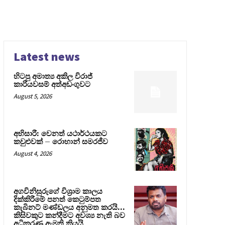
Latest news
හිටපු අමාත්‍ය අකිල විරාජ්
කාරියවසම් අත්අඩංගුවට
August 5, 2026
අභිසාරී: වෙනත් යථාර්ථයකට
කවුළුවක් – රොහාන් සමරජීව
August 4, 2026
අගවිනිසුරුගේ විශ්‍රාම කාලය
දික්කිරීමේ පනත් කෙටුම්පත
කැබිනට් මණ්ඩලය අනුමත කරයි…
කිසිවකුට කන්දීමට අවශ්‍ය නැති බව
අධිකරණ ඇමති කියයි