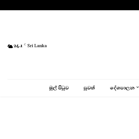
No menu items!
24.1
C
Sri Lanka
මුල් පිටුව
පුවත්
දේශපාලන