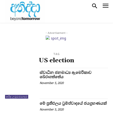
- Advertisement -
TAG
US election
ස්වාධීන ජනමාධ්‍ය ඇමෙරිකාව
බේරාගත්තේය
November 5, 2020
තරිඳු උඩුවරගෙදර
මේ ප්‍රතිඵලය ට්‍රම්ප්වාදයේ ජයග්‍රහණයක්
November 5, 2020