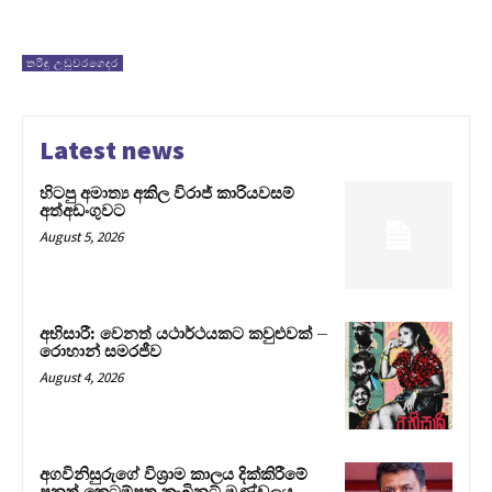
තරිඳු උඩුවරගෙදර
Latest news
හිටපු අමාත්‍ය අකිල විරාජ් කාරියවසම්
අත්අඩංගුවට
August 5, 2026
අභිසාරී: වෙනත් යථාර්ථයකට කවුළුවක් –
රොහාන් සමරජීව
August 4, 2026
අගවිනිසුරුගේ විශ්‍රාම කාලය දික්කිරීමේ