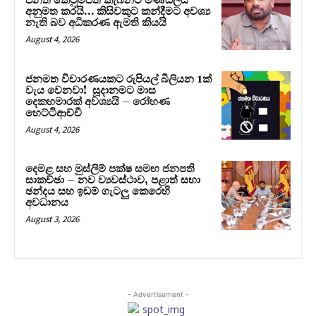
පනත් කෙටුම්පත කැබිනට් මණ්ඩලය
අනුමත කරයි… කිසිවකුට කන්දීමට අවශ්‍ය
නැති බව අධිකරණ ඇමති කියයි
August 4, 2026
ජනමත විචාරණයකට රුපියල් බිලියන 1ක්
වැය වෙනවා! සූදානමට මාස
දෙකහමාරක් අවශ්‍යයි – රෝහණ
හෙට්ටිආච්චි
August 4, 2026
දෙමළ සහ මුස්ලිම් පක්ෂ සමඟ ජනපති
සාකච්ඡා – නව ව්‍යවස්ථාව, පළාත් සභා
ඡන්දය සහ ඉඩම් ගැටලු කෙරෙහි
අවධානය
August 3, 2026
- Advertisement -