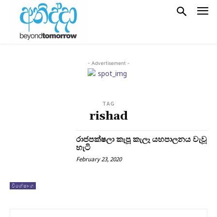
- Advertisement -
TAG
rishad
රාජපක්ෂලා කැපූ කැලෑ යහපාලනය වැවූ
හැටි
February 23, 2020
විශේෂාංග