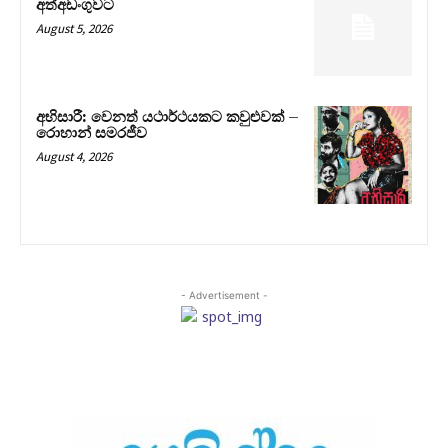
අත්අඩංගුවට
August 5, 2026
අභිසාරී: වෙනත් යථාර්ථයකට කවුළුවක් –
රොහාන් සමරජීව
August 4, 2026
- Advertisement -