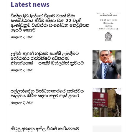
Latest news
විනිසුරුවරුන්ගේ විශ්‍රාම වයස් සීමා
සංශෝධනය කිරීම සඳහා වන 22 වැනි
ආණ්ඩුක්‍රම ව්‍යවස්ථා සංශෝධන කෙටුම්පත
ගැසට් කෙරේ
August 7, 2026
ලලිත්-කූගන් නඩුවේ සාක්ෂි ලබාදීමට
ගෝඨාභය රාජපක්ෂට අධිකරණ
නියෝගයක් – සාක්ෂි ඔන්ලයින් ක්‍රමයට
August 7, 2026
පල්ලන්සේන බන්ධනාගාරයේ තත්ත්වය
පාලනය කිරීම සඳහා කඳුළු ගෑස් ප්‍රහාර
August 7, 2026
හිටපු අමාත්‍ය අකිල විරාජ් කාරියවසම්