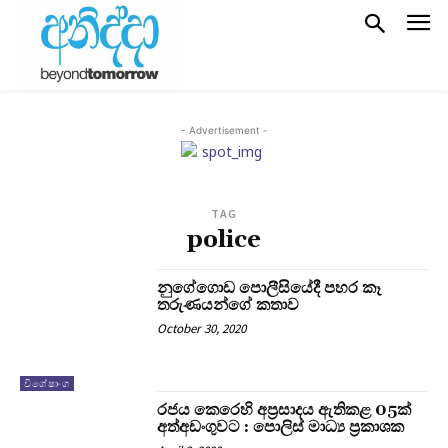
- Advertisement -
TAG
police
නුගේගොඩ පොලීසියේදී පහර කෑ
තරුණයන්ගේ කතාව
October 30, 2020
විශේෂාංග
රජය කෙරෙහි අප‍්‍රසාදය ඇතිකළ 05ක්
අත්අඩංගුවට : පොලිස් මාධ්‍ය ප‍්‍රකාශක