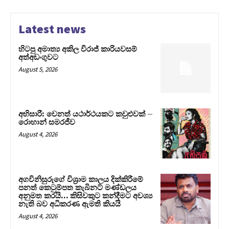
Latest news
හිටපු අමාත්‍ය අකිල විරාජ් කාරියවසම්
අත්අඩංගුවට
August 5, 2026
අභිසාරී: වෙනත් යථාර්ථයකට කවුළුවක් –
රොහාන් සමරජීව
August 4, 2026
අගවිනිසුරුගේ විශ්‍රාම කාලය දික්කිරීමේ
පනත් කෙටුම්පත කැබිනට් මණ්ඩලය
අනුමත කරයි… කිසිවකුට කන්දීමට අවශ්‍ය
නැති බව අධිකරණ ඇමති කියයි
August 4, 2026