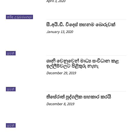
April 3, 2020
තරිඳු උඩුවරගෙදර
සී.අයි.ඞී. විදෙස් තහනම බොරුවක්
January 13, 2020
පුවත්
ශානි වෙනුවෙන් මාධ්‍ය සංවිධාන කළ
ඉල්ලීම්වලට පිළිතුරු නැහැ
December 29, 2019
පුවත්
තිසේරාත් පුද්ගලික සහකාර කරයි
December 8, 2019
පුවත්