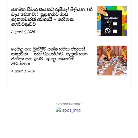
ජනමත විචාරණයකට රුපියල් බිලියන 1ක්
වැය වෙනවා! සූදානමට මාස
දෙකහමාරක් අවශ්‍යයි – රෝහණ
හෙට්ටිආච්චි
August 4, 2026
දෙමළ සහ මුස්ලිම් පක්ෂ සමඟ ජනපති
සාකච්ඡා – නව ව්‍යවස්ථාව, පළාත් සභා
ඡන්දය සහ ඉඩම් ගැටලු කෙරෙහි
අවධානය
August 3, 2026
- Advertisement -