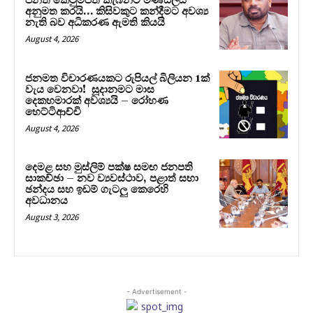
පනත් කෙටුම්පත කැබිනට් මණ්ඩලය
අනුමත කරයි… කිසිවකුට කන්දීමට අවශ්‍ය
නැති බව අධිකරණ ඇමති කියයි
August 4, 2026
ජනමත විචාරණයකට රුපියල් බිලියන 1ක්
වැය වෙනවා! සූදානමට මාස
දෙකහමාරක් අවශ්‍යයි – රෝහණ
හෙට්ටිආච්චි
August 4, 2026
දෙමළ සහ මුස්ලිම් පක්ෂ සමඟ ජනපති
සාකච්ඡා – නව ව්‍යවස්ථාව, පළාත් සභා
ඡන්දය සහ ඉඩම් ගැටලු කෙරෙහි
අවධානය
August 3, 2026
- Advertisement -