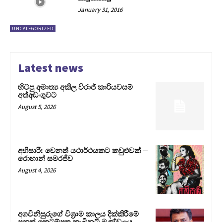
January 31, 2016
UNCATEGORIZED
Latest news
හිටපු අමාත්‍ය අකිල විරාජ් කාරියවසම්
අත්අඩංගුවට
August 5, 2026
අභිසාරී: වෙනත් යථාර්ථයකට කවුළුවක් –
රොහාන් සමරජීව
August 4, 2026
අගවිනිසුරුගේ විශ්‍රාම කාලය දික්කිරීමේ