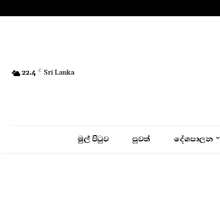
No menu items!
22.4
C
Sri Lanka
මුල් පිටුව
පුවත්
දේශපාලන