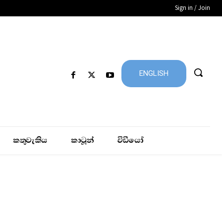
Sign in / Join
ENGLISH
කතුවැකිය
කාටූන්
විඩීයෝ