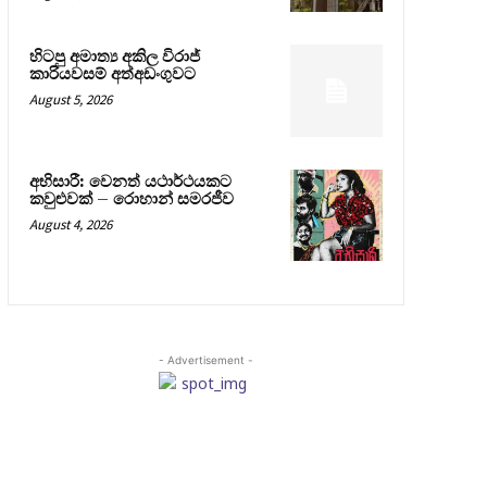
හිටපු අමාත්‍ය අකිල විරාජ්
කාරියවසම් අත්අඩංගුවට
August 5, 2026
අභිසාරී: වෙනත් යථාර්ථයකට
කවුළුවක් – රොහාන් සමරජීව
August 4, 2026
- Advertisement -