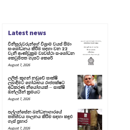
Latest news
විනිසුරුවරුන්ගේ විශ්‍රාම වයස් සීමා
සංශෝධනය කිරීම සඳහා වන 22
වැනි ආණ්ඩුක්‍රම ව්‍යවස්ථා සංශෝධන
කෙටුම්පත ගැසට් කෙරේ
August 7, 2026
ලලිත්-කූගන් නඩුවේ සාක්ෂි
ලබාදීමට ගෝඨාභය රාජපක්ෂට
අධිකරණ නියෝගයක් – සාක්ෂි
ඔන්ලයින් ක්‍රමයට
August 7, 2026
පල්ලන්සේන බන්ධනාගාරයේ
තත්ත්වය පාලනය කිරීම සඳහා කඳුළු
ගෑස් ප්‍රහාර
August 7, 2026