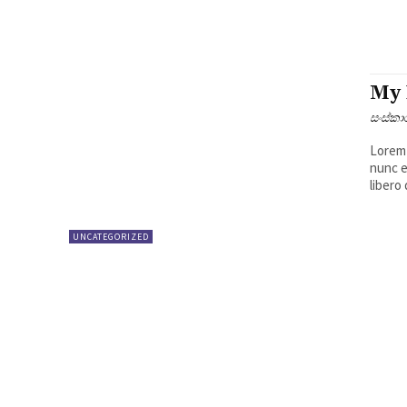
My 
සංස්ක
Lorem 
nunc e
libero 
UNCATEGORIZED