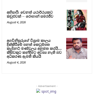
අභිසාරී: වෙනත් යථාර්ථයකට
කවුළුවක් – රොහාන් සමරජීව
August 4, 2026
අගවිනිසුරුගේ විශ්‍රාම කාලය
දික්කිරීමේ පනත් කෙටුම්පත
කැබිනට් මණ්ඩලය අනුමත කරයි…
කිසිවකුට කන්දීමට අවශ්‍ය නැති බව
අධිකරණ ඇමති කියයි
August 4, 2026
- Advertisement -