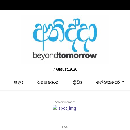
7 August,2026
කලා
විශේෂාංග
ක්‍රිඩා
ලේඛකයෝ
- Advertisement -
TAG