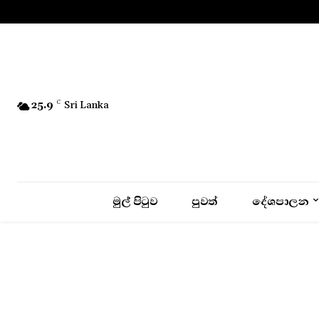
No menu items!
25.9
C
Sri Lanka
මුල් පිටුව
පුවත්
දේශපාලන