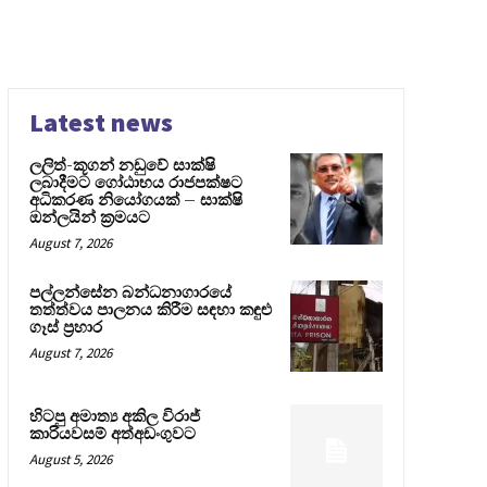
Latest news
ලලිත්-කූගන් නඩුවේ සාක්ෂි
ලබාදීමට ගෝඨාභය රාජපක්ෂට
අධිකරණ නියෝගයක් – සාක්ෂි
ඔන්ලයින් ක්‍රමයට
August 7, 2026
පල්ලන්සේන බන්ධනාගාරයේ
තත්ත්වය පාලනය කිරීම සඳහා කඳුළු
ගෑස් ප්‍රහාර
August 7, 2026
හිටපු අමාත්‍ය අකිල විරාජ්
කාරියවසම් අත්අඩංගුවට
August 5, 2026