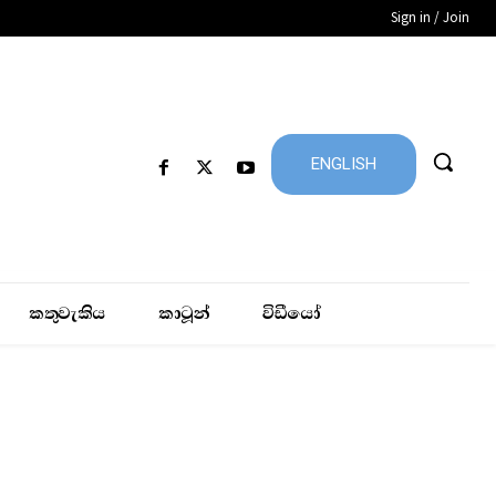
Sign in / Join
ENGLISH
කතුවැකිය
කාටූන්
විඩීයෝ