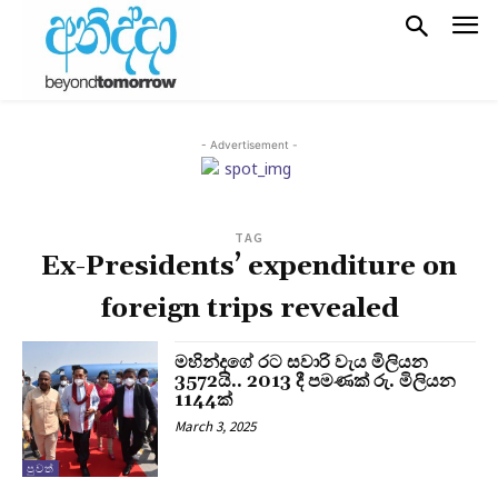
- Advertisement -
TAG
Ex-Presidents’ expenditure on
foreign trips revealed
මහින්දගේ රට සවාරි වැය මිලියන
3572යි.. 2013 දී පමණක් රු. මිලියන
1144ක්
March 3, 2025
පුවත්