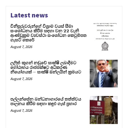
Latest news
විනිසුරුවරුන්ගේ විශ්‍රාම වයස් සීමා
සංශෝධනය කිරීම සඳහා වන 22 වැනි
ආණ්ඩුක්‍රම ව්‍යවස්ථා සංශෝධන කෙටුම්පත
ගැසට් කෙරේ
August 7, 2026
ලලිත්-කූගන් නඩුවේ සාක්ෂි ලබාදීමට
ගෝඨාභය රාජපක්ෂට අධිකරණ
නියෝගයක් – සාක්ෂි ඔන්ලයින් ක්‍රමයට
August 7, 2026
පල්ලන්සේන බන්ධනාගාරයේ තත්ත්වය
පාලනය කිරීම සඳහා කඳුළු ගෑස් ප්‍රහාර
August 7, 2026