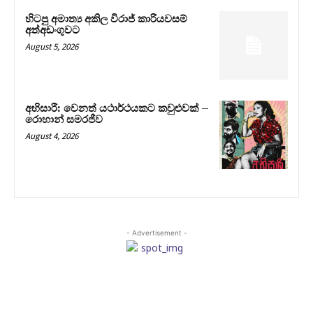
හිටපු අමාත්‍ය අකිල විරාජ් කාරියවසම්
අත්අඩංගුවට
August 5, 2026
අභිසාරී: වෙනත් යථාර්ථයකට කවුළුවක් –
රොහාන් සමරජීව
August 4, 2026
- Advertisement -