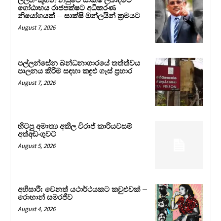
ලලිත්-කූගන් නඩුවේ සාක්ෂි ලබාදීමට
ගෝඨාභය රාජපක්ෂට අධිකරණ
නියෝගයක් – සාක්ෂි ඔන්ලයින් ක්‍රමයට
August 7, 2026
පල්ලන්සේන බන්ධනාගාරයේ තත්ත්වය
පාලනය කිරීම සඳහා කඳුළු ගෑස් ප්‍රහාර
August 7, 2026
හිටපු අමාත්‍ය අකිල විරාජ් කාරියවසම්
අත්අඩංගුවට
August 5, 2026
අභිසාරී: වෙනත් යථාර්ථයකට කවුළුවක් –
රොහාන් සමරජීව
August 4, 2026