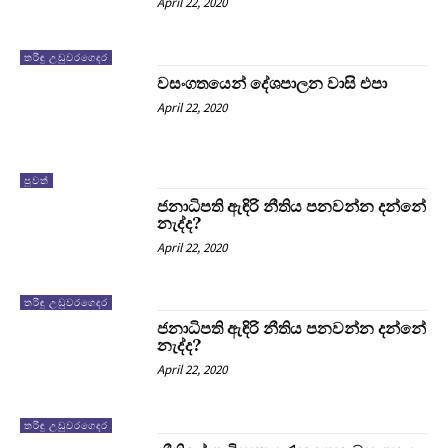
April 22, 2020
තරිඳු උඩුවරගෙදර
වසංගතයෙන් දේශපාලන වාසි එපා
April 22, 2020
පුවත්
ජනාධිපති ඇඳිරි නීතිය පනවන්න දන්නේ
නැද්ද?
April 22, 2020
තරිඳු උඩුවරගෙදර
ජනාධිපති ඇඳිරි නීතිය පනවන්න දන්නේ
නැද්ද?
April 22, 2020
තරිඳු උඩුවරගෙදර