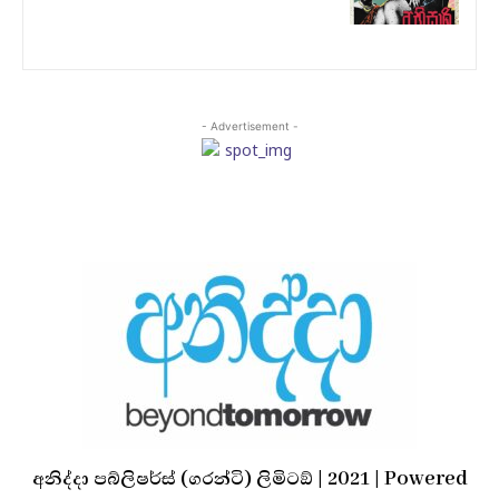
- Advertisement -
අනිද්දා පබ්ලිෂර්ස් (ගරන්ටි) ලිමිටඞ් | 2021 | Powered