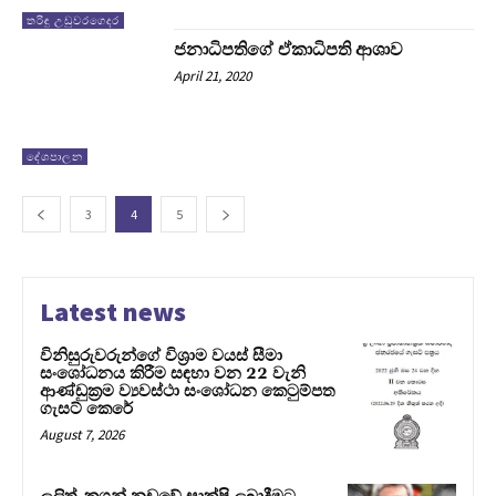
තරිඳු උඩුවරගෙදර
ජනාධිපතිගේ ඒකාධිපති ආශාව
April 21, 2020
දේශපාලන
3
4
5
Latest news
විනිසුරුවරුන්ගේ විශ්‍රාම වයස් සීමා
සංශෝධනය කිරීම සඳහා වන 22 වැනි
ආණ්ඩුක්‍රම ව්‍යවස්ථා සංශෝධන කෙටුම්පත
ගැසට් කෙරේ
August 7, 2026