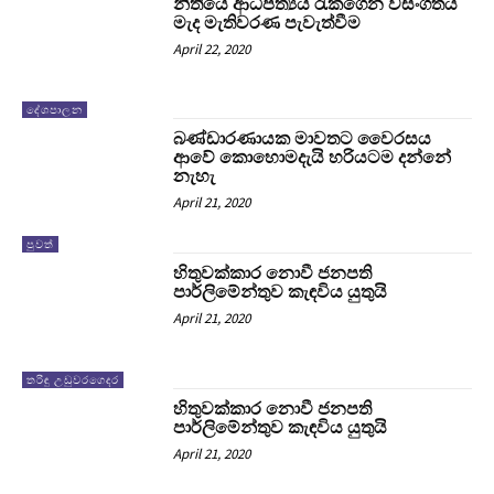
නීතියේ ආධිපත්‍යය රැකගෙන වසංගතය
මැද මැතිවරණ පැවැත්වීම
April 22, 2020
දේශපාලන
බණ්ඩාරණායක මාවතට වෛරසය
ආවේ කොහොමදැයි හරියටම දන්නේ
නැහැ
April 21, 2020
පුවත්
හිතුවක්කාර නොවී ජනපති
පාර්ලිමේන්තුව කැඳවිය යුතුයි
April 21, 2020
තරිඳු උඩුවරගෙදර
හිතුවක්කාර නොවී ජනපති
පාර්ලිමේන්තුව කැඳවිය යුතුයි
April 21, 2020