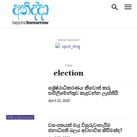
- Advertisement -
TAG
election
ශ්‍රේෂ්ඨාධිකරණය කීවොත් කරු
පාර්ලිමේන්තුව කැඳවන්න ලෑස්තියි
April 22, 2020
තරිඳු උඩුවරගෙදර
වසංගතයක් මැද විසුරුවාහැරීම
ජනාධිපති බලය අවභාවිත කිරීමක්ද?