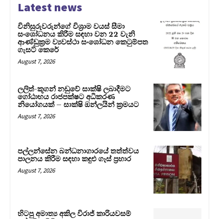
Latest news
විනිසුරුවරුන්ගේ විශ්‍රාම වයස් සීමා
සංශෝධනය කිරීම සඳහා වන 22 වැනි
ආණ්ඩුක්‍රම ව්‍යවස්ථා සංශෝධන කෙටුම්පත
ගැසට් කෙරේ
August 7, 2026
ලලිත්-කූගන් නඩුවේ සාක්ෂි ලබාදීමට
ගෝඨාභය රාජපක්ෂට අධිකරණ
නියෝගයක් – සාක්ෂි ඔන්ලයින් ක්‍රමයට
August 7, 2026
පල්ලන්සේන බන්ධනාගාරයේ තත්ත්වය
පාලනය කිරීම සඳහා කඳුළු ගෑස් ප්‍රහාර
August 7, 2026
හිටපු අමාත්‍ය අකිල විරාජ් කාරියවසම්