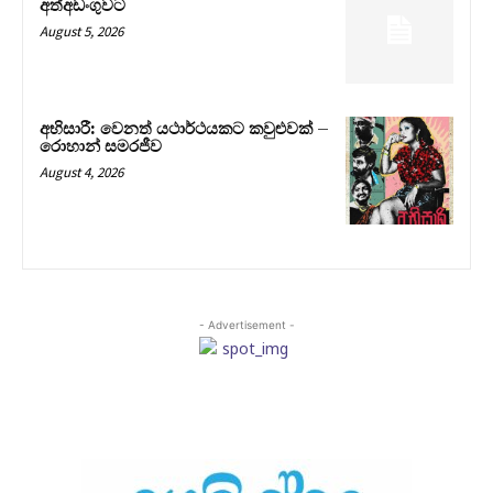
අත්අඩංගුවට
August 5, 2026
අභිසාරී: වෙනත් යථාර්ථයකට කවුළුවක් –
රොහාන් සමරජීව
August 4, 2026
- Advertisement -