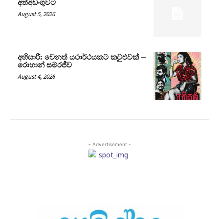
අත්අඩංගුවට
August 5, 2026
අභිසාරී: වෙනත් යථාර්ථයකට කවුළුවක් –
රොහාන් සමරජීව
August 4, 2026
- Advertisement -