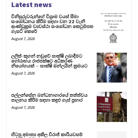
Latest news
විනිසුරුවරුන්ගේ විශ්‍රාම වයස් සීමා
සංශෝධනය කිරීම සඳහා වන 22 වැනි
ආණ්ඩුක්‍රම ව්‍යවස්ථා සංශෝධන කෙටුම්පත
ගැසට් කෙරේ
August 7, 2026
ලලිත්-කූගන් නඩුවේ සාක්ෂි ලබාදීමට
ගෝඨාභය රාජපක්ෂට අධිකරණ
නියෝගයක් – සාක්ෂි ඔන්ලයින් ක්‍රමයට
August 7, 2026
පල්ලන්සේන බන්ධනාගාරයේ තත්ත්වය
පාලනය කිරීම සඳහා කඳුළු ගෑස් ප්‍රහාර
August 7, 2026
හිටපු අමාත්‍ය අකිල විරාජ් කාරියවසම්