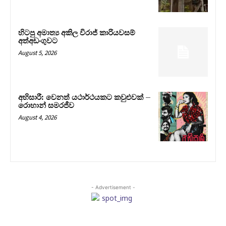
හිටපු අමාත්‍ය අකිල විරාජ් කාරියවසම්
අත්අඩංගුවට
August 5, 2026
අභිසාරී: වෙනත් යථාර්ථයකට කවුළුවක් –
රොහාන් සමරජීව
August 4, 2026
- Advertisement -