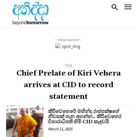
- Advertisement -
TAG
Chief Prelate of Kiri Vehera
arrives at CID to record
statement
කිරිවෙහෙරේ මහින්ද රාජපක්ෂගේ
නිවසක් ගැන අහන්න.. කිරිවෙහෙර
විහාරාධිපති හිමි CID කැඳවයි
March 11, 2025