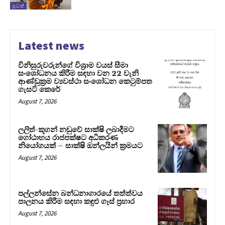
පුවත්
Latest news
විනිසුරුවරුන්ගේ විශ්‍රාම වයස් සීමා
සංශෝධනය කිරීම සඳහා වන 22 වැනි
ආණ්ඩුක්‍රම ව්‍යවස්ථා සංශෝධන කෙටුම්පත
ගැසට් කෙරේ
August 7, 2026
ලලිත්-කූගන් නඩුවේ සාක්ෂි ලබාදීමට
ගෝඨාභය රාජපක්ෂට අධිකරණ
නියෝගයක් – සාක්ෂි ඔන්ලයින් ක්‍රමයට
August 7, 2026
පල්ලන්සේන බන්ධනාගාරයේ තත්ත්වය
පාලනය කිරීම සඳහා කඳුළු ගෑස් ප්‍රහාර
August 7, 2026