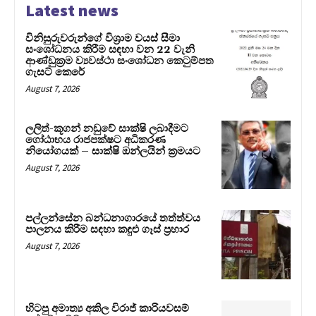
Latest news
විනිසුරුවරුන්ගේ විශ්‍රාම වයස් සීමා
සංශෝධනය කිරීම සඳහා වන 22 වැනි
ආණ්ඩුක්‍රම ව්‍යවස්ථා සංශෝධන කෙටුම්පත
ගැසට් කෙරේ
August 7, 2026
ලලිත්-කූගන් නඩුවේ සාක්ෂි ලබාදීමට
ගෝඨාභය රාජපක්ෂට අධිකරණ
නියෝගයක් – සාක්ෂි ඔන්ලයින් ක්‍රමයට
August 7, 2026
පල්ලන්සේන බන්ධනාගාරයේ තත්ත්වය
පාලනය කිරීම සඳහා කඳුළු ගෑස් ප්‍රහාර
August 7, 2026
හිටපු අමාත්‍ය අකිල විරාජ් කාරියවසම්