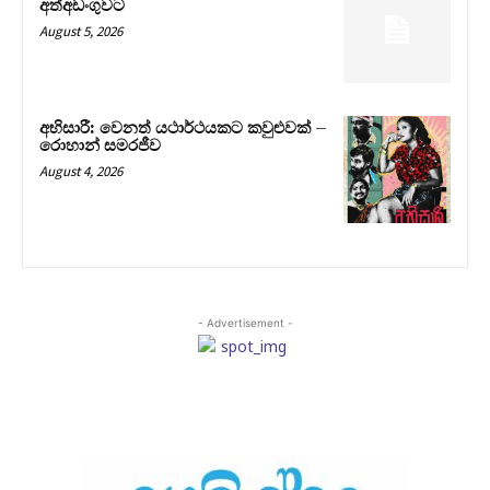
අත්අඩංගුවට
August 5, 2026
අභිසාරී: වෙනත් යථාර්ථයකට කවුළුවක් –
රොහාන් සමරජීව
August 4, 2026
- Advertisement -