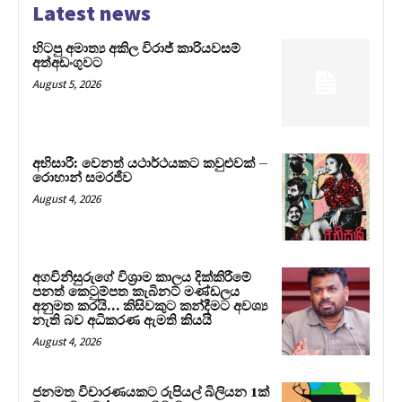
Latest news
හිටපු අමාත්‍ය අකිල විරාජ් කාරියවසම්
අත්අඩංගුවට
August 5, 2026
අභිසාරී: වෙනත් යථාර්ථයකට කවුළුවක් –
රොහාන් සමරජීව
August 4, 2026
අගවිනිසුරුගේ විශ්‍රාම කාලය දික්කිරීමේ
පනත් කෙටුම්පත කැබිනට් මණ්ඩලය
අනුමත කරයි… කිසිවකුට කන්දීමට අවශ්‍ය
නැති බව අධිකරණ ඇමති කියයි
August 4, 2026
ජනමත විචාරණයකට රුපියල් බිලියන 1ක්