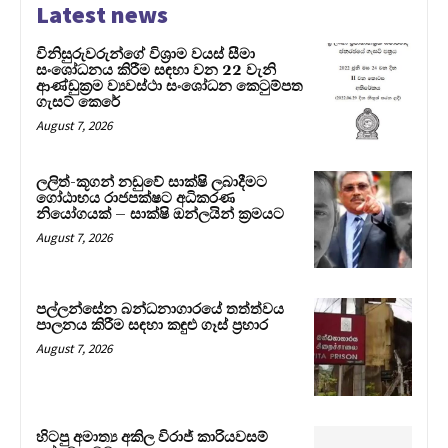
Latest news
විනිසුරුවරුන්ගේ විශ්‍රාම වයස් සීමා
සංශෝධනය කිරීම සඳහා වන 22 වැනි
ආණ්ඩුක්‍රම ව්‍යවස්ථා සංශෝධන කෙටුම්පත
ගැසට් කෙරේ
August 7, 2026
ලලිත්-කූගන් නඩුවේ සාක්ෂි ලබාදීමට
ගෝඨාභය රාජපක්ෂට අධිකරණ
නියෝගයක් – සාක්ෂි ඔන්ලයින් ක්‍රමයට
August 7, 2026
පල්ලන්සේන බන්ධනාගාරයේ තත්ත්වය
පාලනය කිරීම සඳහා කඳුළු ගෑස් ප්‍රහාර
August 7, 2026
හිටපු අමාත්‍ය අකිල විරාජ් කාරියවසම්