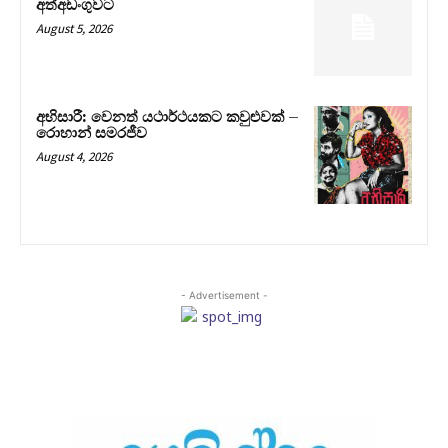
අත්අඩංගුවට
August 5, 2026
අභිසාරී: වෙනත් යථාර්ථයකට කවුළුවක් –
රොහාන් සමරජීව
August 4, 2026
- Advertisement -