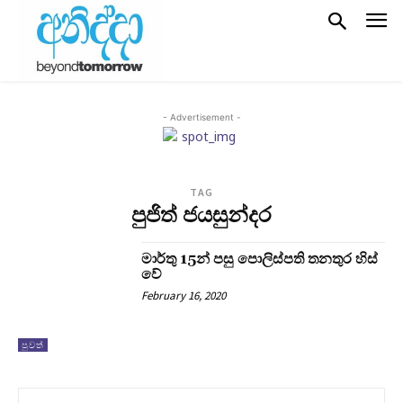
- Advertisement -
TAG
පුජිත් ජයසුන්දර
මාර්තු 15න් පසු පොලිස්පති තනතුර හිස්
වේ
February 16, 2020
පුවත්