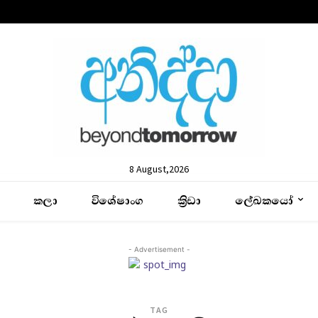
8 August,2026
කලා
විශේෂාංග
ක්‍රිඩා
ලේඛකයෝ
- Advertisement -
TAG