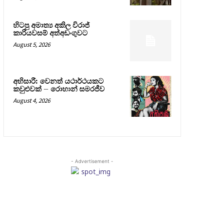
හිටපු අමාත්‍ය අකිල විරාජ්
කාරියවසම් අත්අඩංගුවට
August 5, 2026
අභිසාරී: වෙනත් යථාර්ථයකට
කවුළුවක් – රොහාන් සමරජීව
August 4, 2026
- Advertisement -