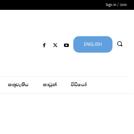
Sign in / Join
ENGLISH
කතුවැකිය
කාටූන්
විඩීයෝ