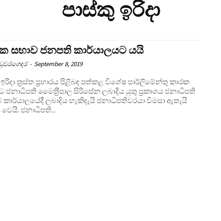
පාස්කු ඉරිදා
ක සභාව ජනපති කාර්යාලයට යයි
උඩුවරගෙදර
-
September 8, 2019
 ඉරිදා ත‍්‍රස්ත ප‍්‍රහාරය පිළිබඳ පත්කළ විශේෂ පාර්ලිමේන්තු කාරක
ජනාධිපති මෛත‍්‍රීපාල සිරිසේන ලබාදිය යුතු ප‍්‍රකාශය ජනාධිපති
 කාර්යාලයේදී ලබාදිය හැකිදැයි ජනාධිපතිවරයා විමසා ඇතැයි
වාර්තා වෙයි. ජනාධිපති...