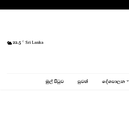
No menu items!
22.5
C
Sri Lanka
මුල් පිටුව
පුවත්
දේශපාලන