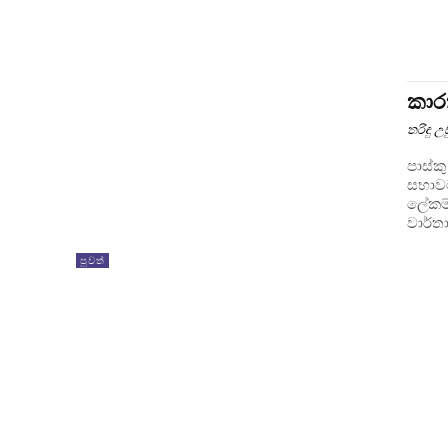
කාර
තරිඳු 
පාස්කු
සභාවට 
ලේකම්
පුවත්