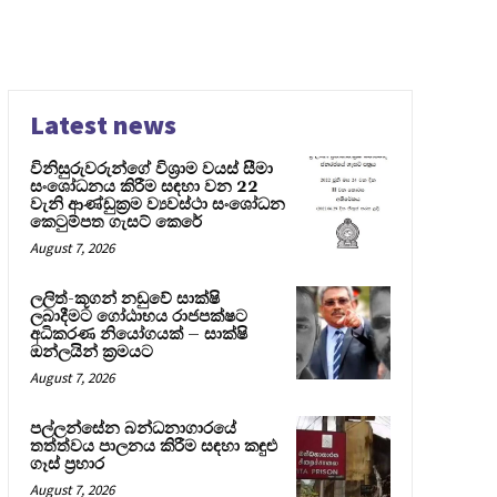
Latest news
විනිසුරුවරුන්ගේ විශ්‍රාම වයස් සීමා
සංශෝධනය කිරීම සඳහා වන 22
වැනි ආණ්ඩුක්‍රම ව්‍යවස්ථා සංශෝධන
කෙටුම්පත ගැසට් කෙරේ
August 7, 2026
ලලිත්-කූගන් නඩුවේ සාක්ෂි
ලබාදීමට ගෝඨාභය රාජපක්ෂට
අධිකරණ නියෝගයක් – සාක්ෂි
ඔන්ලයින් ක්‍රමයට
August 7, 2026
පල්ලන්සේන බන්ධනාගාරයේ
තත්ත්වය පාලනය කිරීම සඳහා කඳුළු
ගෑස් ප්‍රහාර
August 7, 2026