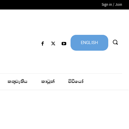
Sign in / Join
ENGLISH
කතුවැකිය
කාටූන්
විඩීයෝ