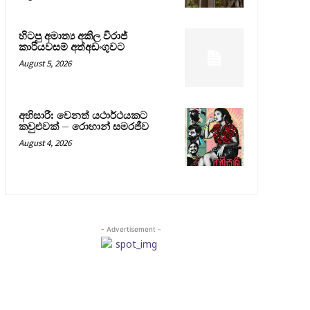
හිටපු අමාත්‍ය අකිල විරාජ්
කාරියවසම් අත්අඩංගුවට
August 5, 2026
අභිසාරී: වෙනත් යථාර්ථයකට
කවුළුවක් – රොහාන් සමරජීව
August 4, 2026
- Advertisement -