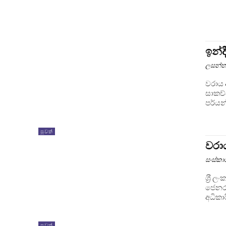
ඉන්
ලසන්ත
වරාය 
සාකච්
පර්යන
පුවත්
වරා
සංස්ක
ශ‍්‍රී
ජෙනරාල්
අධිකා
පුවත්