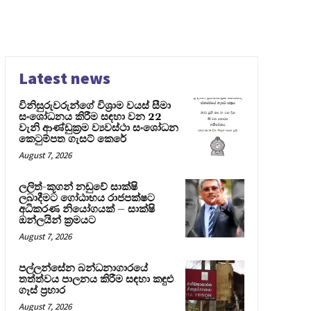
Latest news
විනිසුරුවරුන්ගේ විශ්‍රාම වයස් සීමා
සංශෝධනය කිරීම සඳහා වන 22
වැනි ආණ්ඩුක්‍රම ව්‍යවස්ථා සංශෝධන
කෙටුම්පත ගැසට් කෙරේ
August 7, 2026
ලලිත්-කූගන් නඩුවේ සාක්ෂි
ලබාදීමට ගෝඨාභය රාජපක්ෂට
අධිකරණ නියෝගයක් – සාක්ෂි
ඔන්ලයින් ක්‍රමයට
August 7, 2026
පල්ලන්සේන බන්ධනාගාරයේ
තත්ත්වය පාලනය කිරීම සඳහා කඳුළු
ගෑස් ප්‍රහාර
August 7, 2026