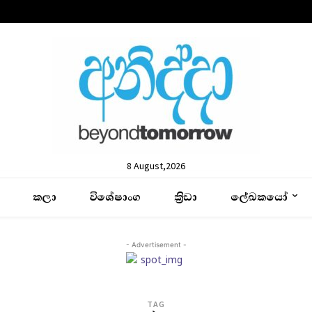
8 August,2026
කලා
විශේෂාංග
ක්‍රිඩා
ලේඛකයෝ
- Advertisement -
TAG