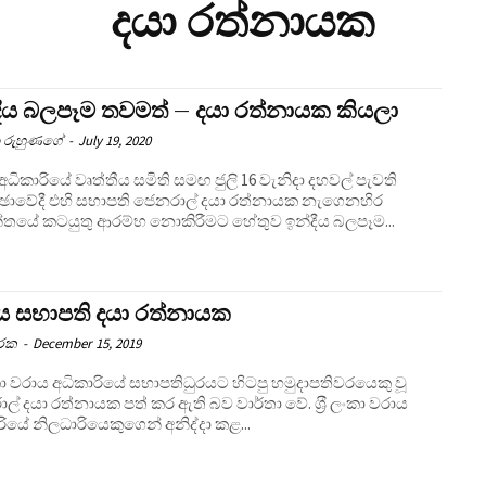
දයා රත්නායක
දීය බලපෑම තවමත් – දයා රත්නායක කියලා
 රුහුණගේ
-
July 19, 2020
අධිකාරියේ වෘත්තීය සමිති සමඟ ජුලි 16 වැනිදා දහවල් පැවති
ඡාවේදී එහි සභාපති ජෙනරාල් දයා රත්නායක නැගෙනහිර
්තයේ කටයුතු ආරම්භ නොකිරීමට හේතුව ඉන්දීය බලපෑම...
ය සභාපති දයා රත්නායක
ාරක
-
December 15, 2019
 ලංකා වරාය අධිකාරියේ සභාපතිධුරයට හිටපු හමුදාපතිවරයෙකු වූ
 දයා රත්නායක පත් කර ඇති බව වාර්තා වේ. ශ‍්‍රී ලංකා වරාය
රියේ නිලධාරියෙකුගෙන් අනිද්දා කළ...