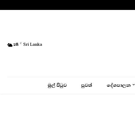
No menu items!
28
C
Sri Lanka
මුල් පිටුව
පුවත්
දේශපාලන