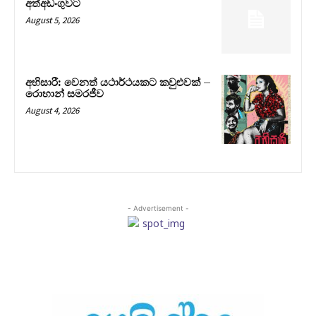
අත්අඩංගුවට
August 5, 2026
අභිසාරී: වෙනත් යථාර්ථයකට කවුළුවක් –
රොහාන් සමරජීව
August 4, 2026
- Advertisement -