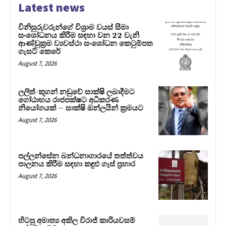
Latest news
විනිසුරුවරුන්ගේ විශ්‍රාම වයස් සීමා
සංශෝධනය කිරීම සඳහා වන 22 වැනි
ආණ්ඩුක්‍රම ව්‍යවස්ථා සංශෝධන කෙටුම්පත
ගැසට් කෙරේ
August 7, 2026
ලලිත්-කූගන් නඩුවේ සාක්ෂි ලබාදීමට
ගෝඨාභය රාජපක්ෂට අධිකරණ
නියෝගයක් – සාක්ෂි ඔන්ලයින් ක්‍රමයට
August 7, 2026
පල්ලන්සේන බන්ධනාගාරයේ තත්ත්වය
පාලනය කිරීම සඳහා කඳුළු ගෑස් ප්‍රහාර
August 7, 2026
හිටපු අමාත්‍ය අකිල විරාජ් කාරියවසම්