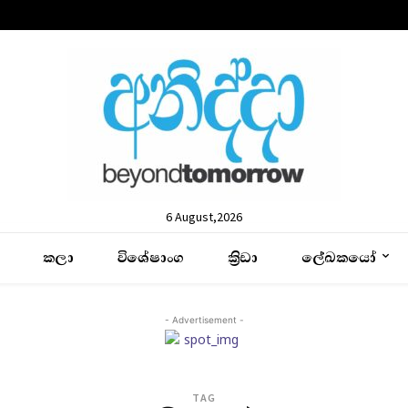
6 August,2026
කලා
විශේෂාංග
ක්‍රිඩා
ලේඛකයෝ
- Advertisement -
TAG