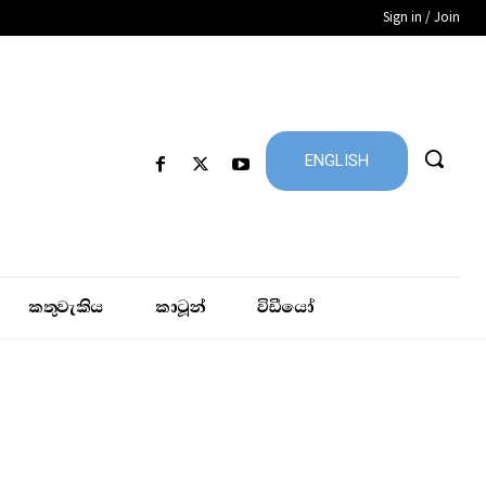
Sign in / Join
ENGLISH
කතුවැකිය
කාටූන්
විඩීයෝ