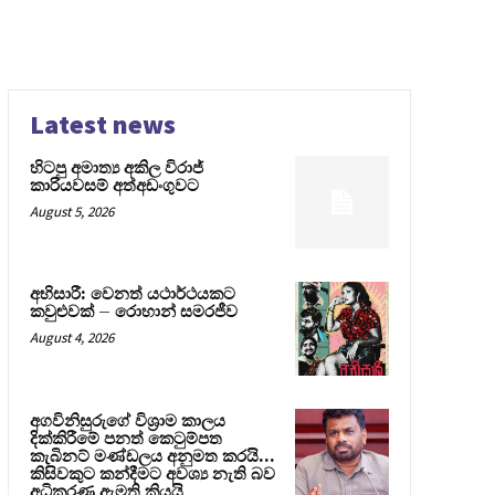
Latest news
හිටපු අමාත්‍ය අකිල විරාජ්
කාරියවසම් අත්අඩංගුවට
August 5, 2026
අභිසාරී: වෙනත් යථාර්ථයකට
කවුළුවක් – රොහාන් සමරජීව
August 4, 2026
අගවිනිසුරුගේ විශ්‍රාම කාලය
දික්කිරීමේ පනත් කෙටුම්පත
කැබිනට් මණ්ඩලය අනුමත කරයි…
කිසිවකුට කන්දීමට අවශ්‍ය නැති බව
අධිකරණ ඇමති කියයි