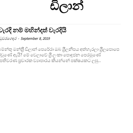
ඩිලාන්
ැරදි නම් මහින්දත් වැරදියි
උඩුවරගෙදර
-
September 8, 2019
 මන්ත‍්‍රී ඩිලාන් පෙරේරා ඔබ ශ‍්‍රීලනිපය අත්හැරලා ශ‍්‍රීලපොපෙ
්වුණේ ඇයි? මේ වෙලාවේ ශ‍්‍රී ලංකා පොදුජන පෙරමුණේ
පතිවරණ ප‍්‍රචාරක ව්‍යාපාරය කියන්නේ පක්ෂයකට ලඝු...