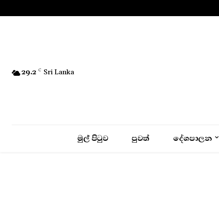
No menu items!
29.2
C
Sri Lanka
මුල් පිටුව
පුවත්
දේශපාලන