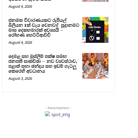
August 4, 2026
ජනමත විචාරණයකට රුපියල්
බිලියන 1ක් වැය වෙනවා! සූදානමට
මාස දෙකහමාරක් අවශ්‍යයි –
රෝහණ හෙට්ටිආච්චි
August 4, 2026
දෙමළ සහ මුස්ලිම් පක්ෂ සමඟ
ජනපති සාකච්ඡා – නව ව්‍යවස්ථාව,
පළාත් සභා ඡන්දය සහ ඉඩම් ගැටලු
කෙරෙහි අවධානය
August 3, 2026
- Advertisement -