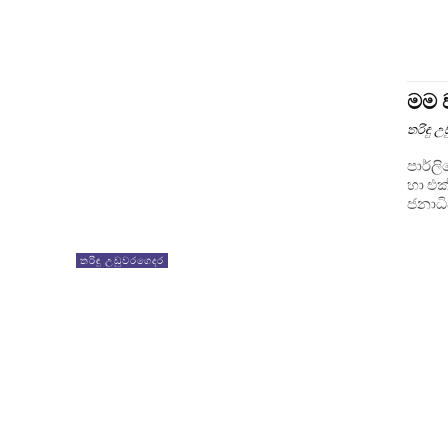
මම ව
තරිඳු 
පාර්ලිමේන්තු
හා එක
ජනාධි
තරිඳු උඩුවරගෙදර