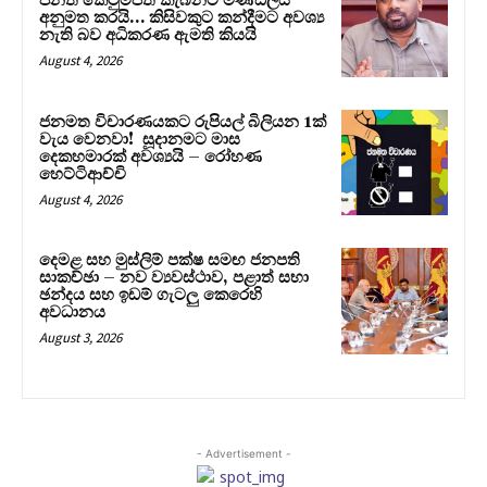
පනත් කෙටුම්පත කැබිනට් මණ්ඩලය
අනුමත කරයි… කිසිවකුට කන්දීමට අවශ්‍ය
නැති බව අධිකරණ ඇමති කියයි
August 4, 2026
ජනමත විචාරණයකට රුපියල් බිලියන 1ක්
වැය වෙනවා! සූදානමට මාස
දෙකහමාරක් අවශ්‍යයි – රෝහණ
හෙට්ටිආච්චි
August 4, 2026
දෙමළ සහ මුස්ලිම් පක්ෂ සමඟ ජනපති
සාකච්ඡා – නව ව්‍යවස්ථාව, පළාත් සභා
ඡන්දය සහ ඉඩම් ගැටලු කෙරෙහි
අවධානය
August 3, 2026
- Advertisement -