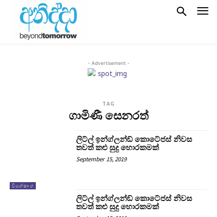
- Advertisement -
TAG
ගාමිණී සෙනරත්
ලිට්ල් ඉන්ග්ලන්ඞ් කොටේජස් නිවස
තවත් කළු සුදු හොරකමක්
September 15, 2019
විශේෂාංග
ලිට්ල් ඉන්ග්ලන්ඞ් කොටේජස් නිවස
තවත් කළු සුදු හොරකමක්