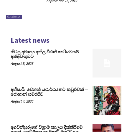
September 15, 2019
විශේෂාංග
Latest news
හිටපු අමාත්‍ය අකිල විරාජ් කාරියවසම්
අත්අඩංගුවට
August 5, 2026
අභිසාරී: වෙනත් යථාර්ථයකට කවුළුවක් –
රොහාන් සමරජීව
August 4, 2026
අගවිනිසුරුගේ විශ්‍රාම කාලය දික්කිරීමේ