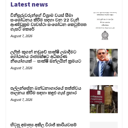
Latest news
විනිසුරුවරුන්ගේ විශ්‍රාම වයස් සීමා
සංශෝධනය කිරීම සඳහා වන 22 වැනි
ආණ්ඩුක්‍රම ව්‍යවස්ථා සංශෝධන කෙටුම්පත
ගැසට් කෙරේ
August 7, 2026
ලලිත්-කූගන් නඩුවේ සාක්ෂි ලබාදීමට
ගෝඨාභය රාජපක්ෂට අධිකරණ
නියෝගයක් – සාක්ෂි ඔන්ලයින් ක්‍රමයට
August 7, 2026
පල්ලන්සේන බන්ධනාගාරයේ තත්ත්වය
පාලනය කිරීම සඳහා කඳුළු ගෑස් ප්‍රහාර
August 7, 2026
හිටපු අමාත්‍ය අකිල විරාජ් කාරියවසම්