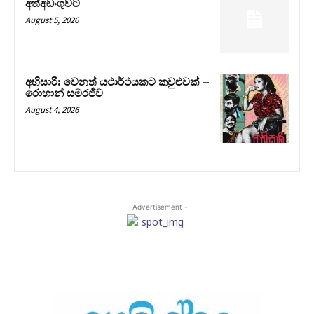
අත්අඩංගුවට
August 5, 2026
අභිසාරී: වෙනත් යථාර්ථයකට කවුළුවක් –
රොහාන් සමරජීව
August 4, 2026
- Advertisement -