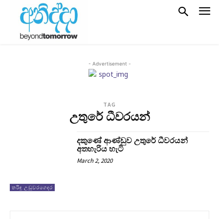
- Advertisement -
TAG
උතුරේ ධීවරයන්
දකුණේ ආණ්ඩුව උතුරේ ධීවරයන්
අතහැරිය හැටි
March 2, 2020
තරිඳු උඩුවරගෙදර