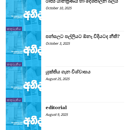
රාජ්‍ය යාන්ත්‍රණය හා දේශපාලන බලය
October 10, 2025
කතුවැකිය
පන්සලට පල්ලියට ඕනෑ විදියටද නීති?
October 3, 2025
කතුවැකිය
යුක්තිය ගැන විශ්වාසය
August 25, 2025
කතුවැකිය
editorial
August 9, 2025