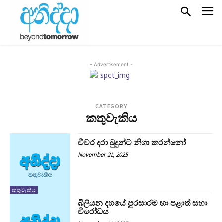
- Advertisement -
CATEGORY
කතුවැකිය
චීවර දරා බුදුන්ට නිගා කරන්නෝ
November 21, 2025
කතුවැකිය
බිලියන දහයේ පුරසාරම හා පළාත් සභා
විරෝධය