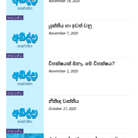
November 14, 2025
කතුවැකිය
යුක්තිය හා ඉවත් වනු
November 7, 2025
කතුවැකිය
විපක්ෂයක් ඕනෑ. මේ විපක්ෂය?
November 1, 2025
කතුවැකිය
නීතිඥ වෘත්තිය
October 17, 2025
කතුවැකිය