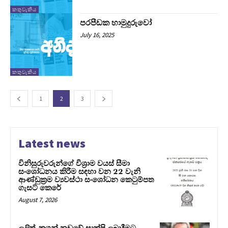
කතුවැකිය
පරපීඩක හාමුදුරුවෝ
July 16, 2025
කතුවැකිය
1
2
3
Latest news
විනිසුරුවරුන්ගේ විශ්‍රාම වයස් සීමා
සංශෝධනය කිරීම සඳහා වන 22 වැනි
ආණ්ඩුක්‍රම ව්‍යවස්ථා සංශෝධන කෙටුම්පත
ගැසට් කෙරේ
August 7, 2026