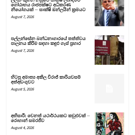
ලලිත්-කූගන් නඩුවේ සාක්ෂි ලබාදීමට
ගෝඨාභය රාජපක්ෂට අධිකරණ
නියෝගයක් – සාක්ෂි ඔන්ලයින් ක්‍රමයට
August 7, 2026
පල්ලන්සේන බන්ධනාගාරයේ තත්ත්වය
පාලනය කිරීම සඳහා කඳුළු ගෑස් ප්‍රහාර
August 7, 2026
හිටපු අමාත්‍ය අකිල විරාජ් කාරියවසම්
අත්අඩංගුවට
August 5, 2026
අභිසාරී: වෙනත් යථාර්ථයකට කවුළුවක් –
රොහාන් සමරජීව
August 4, 2026