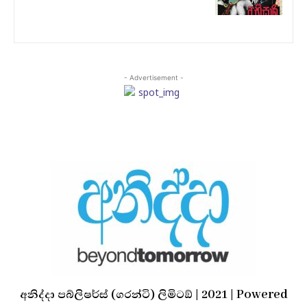
- Advertisement -
අනිද්දා පබ්ලිෂර්ස් (ගරන්ටි) ලිමිටඞ් | 2021 | Powered