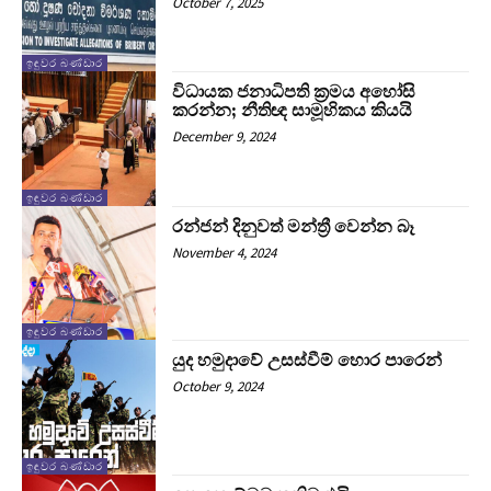
October 7, 2025
ඉඳුවර බණ්ඩාර
විධායක ජනාධිපති ක්‍රමය අහෝසි
කරන්න; නීතිඥ සාමූහිකය කියයි
December 9, 2024
ඉඳුවර බණ්ඩාර
රන්ජන් දිනුවත් මන්ත්‍රී වෙන්න බෑ
November 4, 2024
ඉඳුවර බණ්ඩාර
යුද හමුදාවේ උසස්වීම් හොර පාරෙන්
October 9, 2024
ඉඳුවර බණ්ඩාර