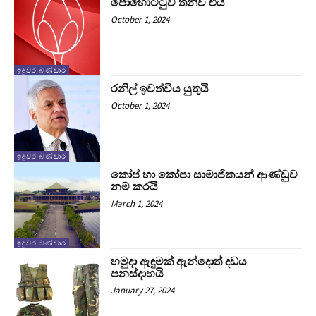
පොහොට්ටුව තනිව එයි
October 1, 2024
ඉඳුවර බණ්ඩාර
රනිල් ඉවත්විය යුතුයි
October 1, 2024
ඉඳුවර බණ්ඩාර
කෝප් හා කෝපා සාමාජිකයන් ආණ්ඩුව
නම් කරයි
March 1, 2024
ඉඳුවර බණ්ඩාර
හමුදා ඇඳුමක් ඇන්දොත් දඩය
පනස්දාහයි
January 27, 2024