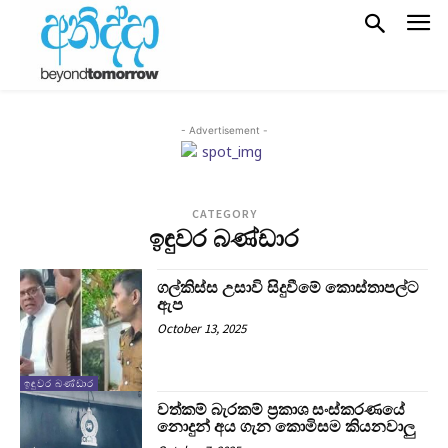
- Advertisement -
CATEGORY
ඉඳුවර බණ්ඩාර
ගල්කිස්ස උසාවි සිදුවීමේ කොස්තාපල්ට
ඇප
October 13, 2025
ඉඳුවර බණ්ඩාර
වත්කම් බැරකම් ප්‍රකාශ සංස්කරණයේ
නොදුන් අය ගැන කොමිසම කියනවාලු