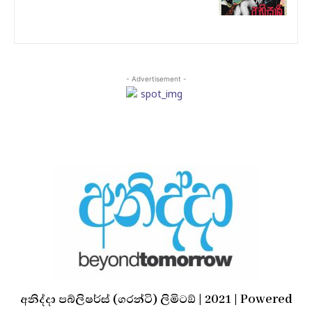
- Advertisement -
අනිද්දා පබ්ලිෂර්ස් (ගරන්ටි) ලිමිටඞ් | 2021 | Powered