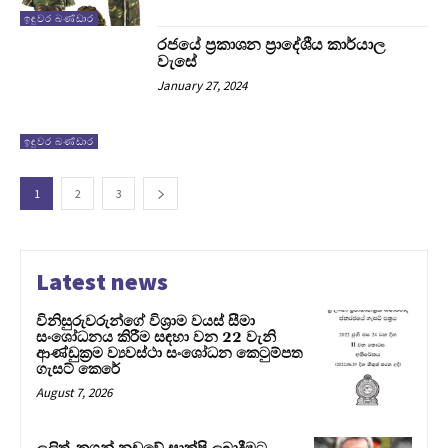
ඉඳුවර බණ්ඩාර
රජයේ ප්‍රකාශන ප්‍රාදේශීය කාර්යාල
වැසේ
January 27, 2024
ඉඳුවර බණ්ඩාර
1
2
3
Latest news
විනිසුරුවරුන්ගේ විශ්‍රාම වයස් සීමා
සංශෝධනය කිරීම සඳහා වන 22 වැනි
ආණ්ඩුක්‍රම ව්‍යවස්ථා සංශෝධන කෙටුම්පත
ගැසට් කෙරේ
August 7, 2026