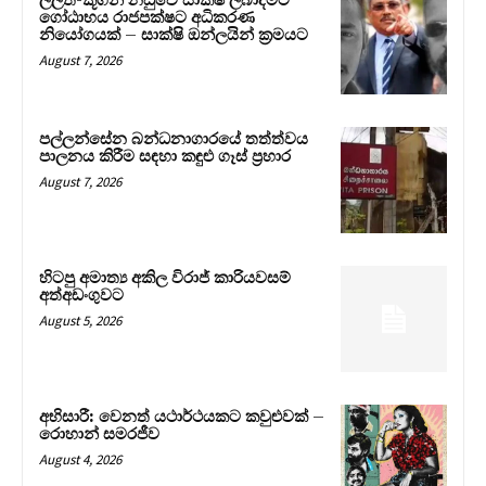
ලලිත්-කූගන් නඩුවේ සාක්ෂි ලබාදීමට
ගෝඨාභය රාජපක්ෂට අධිකරණ
නියෝගයක් – සාක්ෂි ඔන්ලයින් ක්‍රමයට
August 7, 2026
පල්ලන්සේන බන්ධනාගාරයේ තත්ත්වය
පාලනය කිරීම සඳහා කඳුළු ගෑස් ප්‍රහාර
August 7, 2026
හිටපු අමාත්‍ය අකිල විරාජ් කාරියවසම්
අත්අඩංගුවට
August 5, 2026
අභිසාරී: වෙනත් යථාර්ථයකට කවුළුවක් –
රොහාන් සමරජීව
August 4, 2026