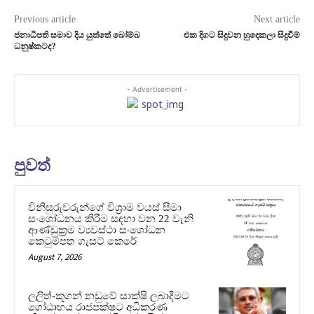
Previous article
Next article
ජනාධිපති සමාව දිය යුත්තේ බෝම්බ
එක දිගට සිදුවන හුදෙකලා සිදුවීම්
ධනුෂ්කටද?
- Advertisement -
පුවත්
විනිසුරුවරුන්ගේ විශ්‍රාම වයස් සීමා
සංශෝධනය කිරීම සඳහා වන 22 වැනි
ආණ්ඩුක්‍රම ව්‍යවස්ථා සංශෝධන
කෙටුම්පත ගැසට් කෙරේ
August 7, 2026
ලලිත්-කූගන් නඩුවේ සාක්ෂි ලබාදීමට
ගෝඨාභය රාජපක්ෂට අධිකරණ