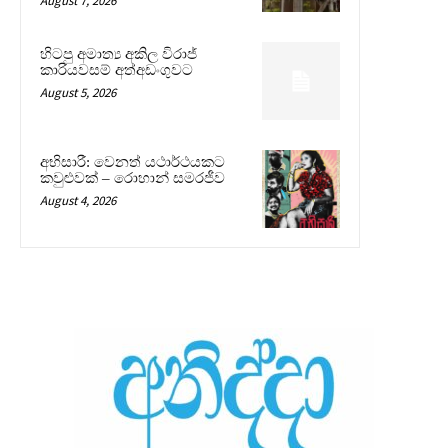
August 7, 2026
හිටපු අමාත්‍ය අකිල විරාජ්
කාරියවසම් අත්අඩංගුවට
August 5, 2026
අභිසාරී: වෙනත් යථාර්ථයකට
කවුළුවක් – රොහාන් සමරජීව
August 4, 2026