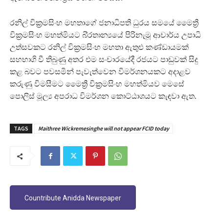
රනිල් වික්‍රමසිංහ මහතාගේ ජනාධිපති ධුරය සමයේ මෛත්‍රී
වික්‍රමසිංහ මහත්මියට බි්‍රතාන්‍යයේ පිරිනැමූ ආචාර්ය උපාධි
උත්සවකට රනිල් වික්‍රමසිංහ මහතා ඇතුළු කණ්ඩායමක්
සහභාගි වී තිබුණු අතර එම සංචාරයේදී රජයට පාඩුවක් සිදු
කළ බවට පවසමින් පැවැත්වෙන විමර්ශනයකට අදාළව
කරුණු විමසීමට මෛත්‍රී වික්‍රමසිංහ මහත්මියව මෙසේ
පොලිස් මූල්‍ය අපරාධ විමර්ශන කොට්ඨාශයට කැඳවා ඇත.
TAGS
Maithree Wickremesinghe will not appear FCID today
Countribute Anidda Newspaper