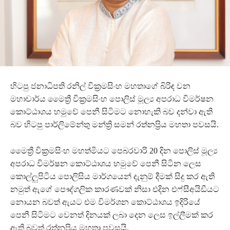
හිටපු ජනාධිපති රනිල් වික්‍රමසිංහ මහතාගේ බිරිඳ වන
මහාචාර්ය මෛත්‍රී වික්‍රමසිංහ පොලිස් මූල්‍ය අපරාධ විමර්ෂන
කොට්ඨාශය හමුවේ පෙනී සිටිමට නොහැකි බව දන්වා ඇති
බව හිටපු පාර්ලිමේන්තු මන්ත්‍රි සමන් රත්නප්‍රිය මහතා පවසයි.
මෛත්‍රී වික්‍රමසිංහ මහත්මියට පෙබරවාරි 20 දින පොලිස් මූල්‍ය
අපරාධ විමර්ෂන කොට්ඨාශය හමුවේ පෙනී සිටින ලෙස
කොල්ලු‍පිටිය පොලිසිය මාර්ගයෙන් දැනුම් දීමක් සිදු කර ඇති
නමුත් ඇගේ පෞද්ගලික කාරණවක් නිසා එදින එෆ්සීඅයිඩීයට
නොයන බවත් ඇයට එම විමර්ශන කොට්ඨාශය ඉදිරියේ
පෙනී සිටිමට වෙනත් දිනයක් ලබා දෙන ලෙස ඉල්ලීමක් කර
ඇති බවත් රත්නප්‍රිය මහතා පවසයි.