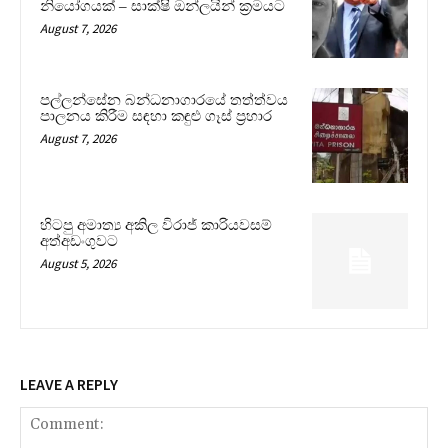
නියෝගයක් – සාක්ෂි ඔන්ලයින් ක්‍රමයට
August 7, 2026
පල්ලන්සේන බන්ධනාගාරයේ තත්ත්වය
පාලනය කිරීම සඳහා කඳුළු ගෑස් ප්‍රහාර
August 7, 2026
හිටපු අමාත්‍ය අකිල විරාජ් කාරියවසම්
අත්අඩංගුවට
August 5, 2026
LEAVE A REPLY