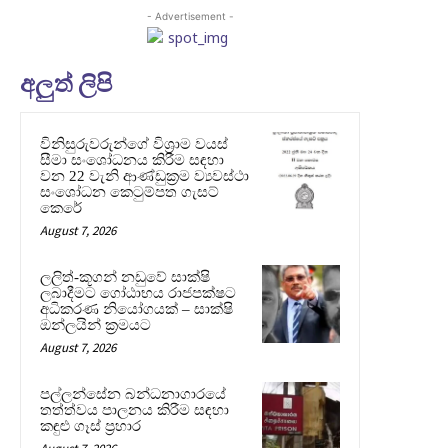
- Advertisement -
අලුත් ලිපි
විනිසුරුවරුන්ගේ විශ්‍රාම වයස්
සීමා සංශෝධනය කිරීම සඳහා
වන 22 වැනි ආණ්ඩුක්‍රම ව්‍යවස්ථා
සංශෝධන කෙටුම්පත ගැසට්
කෙරේ
August 7, 2026
ලලිත්-කූගන් නඩුවේ සාක්ෂි
ලබාදීමට ගෝඨාභය රාජපක්ෂට
අධිකරණ නියෝගයක් – සාක්ෂි
ඔන්ලයින් ක්‍රමයට
August 7, 2026
පල්ලන්සේන බන්ධනාගාරයේ
තත්ත්වය පාලනය කිරීම සඳහා
කඳුළු ගෑස් ප්‍රහාර