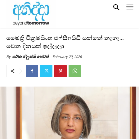
මෛත්‍රි වික්‍රමසිංහ එෆ්සීඅයිඩී යන්නේ නැහැ…
වෙන දිනයක් ඉල්ලලා
February 20, 2026
By
රේඛා නිලුක්ෂි හේරත්