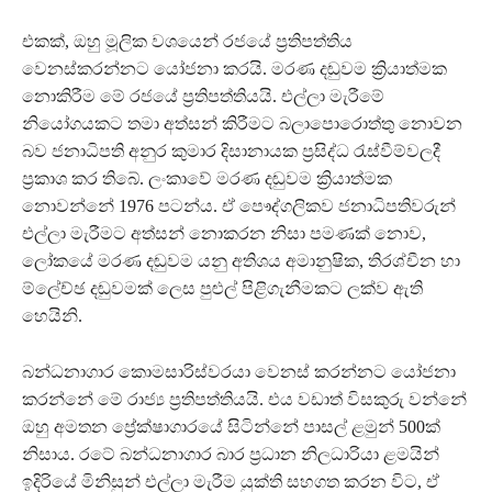
එකක්, ඔහු මූලික වශයෙන් රජයේ ප්‍රතිපත්තිය
වෙනස්කරන්නට යෝජනා කරයි. මරණ දඬුවම ක්‍රියාත්මක
නොකිරීම මේ රජයේ ප්‍රතිපත්තියයි. එල්ලා මැරීමේ
නියෝගයකට තමා අත්සන් කිරීමට බලාපොරොත්තු නොවන
බව ජනාධිපති අනුර කුමාර දිසානායක ප්‍රසිද්ධ රැස්වීම්වලදී
ප්‍රකාශ කර තිබේ. ලංකාවේ මරණ දඬුවම ක්‍රියාත්මක
නොවන්නේ 1976 පටන්ය. ඒ පෞද්ගලිකව ජනාධිපතිවරුන්
එල්ලා මැරීමට අත්සන් නොකරන නිසා පමණක් නොව,
ලෝකයේ මරණ දඬුවම යනු අතිශය අමානුෂික, තිරශ්චීන හා
ම්ලේච්ඡ දඬුවමක් ලෙස පුළුල් පිළිගැනීමකට ලක්ව ඇති
හෙයිනි.
බන්ධනාගාර කොමසාරිස්වරයා වෙනස් කරන්නට යෝජනා
කරන්නේ මේ රාජ්‍ය ප්‍රතිපත්තියයි. එය වඩාත් විසකුරු වන්නේ
ඔහු අමතන ප්‍රේක්ෂාගාරයේ සිටින්නේ පාසල් ළමුන් 500ක්
නිසාය. රටේ බන්ධනාගාර බාර ප්‍රධාන නිලධාරියා ළමයින්
ඉදිරියේ මිනිසුන් එල්ලා මැරීම යුක්ති සහගත කරන විට, ඒ