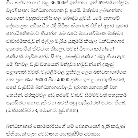
විට බන්ධනාගාර තුළ 36,000ක් ඉන්නවා. ඉන් 65%ක් මත්ද්‍රව්‍ය
වැරදි සඳහා බන්ධනාගාරගත වූ අයයි. මත්ද්‍රව්‍ය ලබාගන්නා
අයගෙන් බහුතරයක් සිංහල බෞද්ධ ළමයි. ..මේ සභාවේ
දේශපාලන අධිකාරිය රැඳී සිටින නිසා ඔබ ගිහින් අනුර කුමාර
ජනාධිපතිතුමාට කියන්න මේ රටේ මහා පරිමාණ මත්ද්‍රව්‍ය
ජාවාරම්කරුවන් එල්ලා මැරිය යුතුමයි කියලා බන්ධනාගාර
කොමසාරිස් කිව්වාය කියලා. ඔවුන් විනාශ කරන්නේ
ජාතියක්. වැඩියෙන්ම සිංහල බෞද්ධ ජාතිය.’ ඔහු කියා ඇත.
මේ දිනවල වැඩි වශයෙන් මත්ද්‍රව්‍ය හමුවන්නේ දකුණු
පළාතෙන් බවත්, වැටලීම්වල ප්‍රතිඵල ලෙස බන්ධනාගාරගත
වන ප්‍රමාණය 36000 සිට 40000 දක්වා ඉහළ යා හැකි බවත්,
එසේ වැඩිවීම බන්ධනාගාරවලට දරාගත නොහැකි වන
හෙයින්, සිරකුටිවල අඩු තරමේ වාඩිවී සිටීමටවත් පහසුකම්
සැපයීමට නොහැකි වන බවත් ඔහු වැඩිදුරටත් පවසා තිබේ.
(ඔක්තෝබර් 23, මොනරා පුවත්පත)
බන්ධනාගාර කොමසාරිස්ගේ මේ දේශනයෙහි ඇති කරුණු
කිහිපයක් ගැන අවධානය යොමුකිරීම අවශ්‍යය.