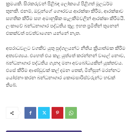
ක්‍රමයකි. සිරකරුවන් පිළිබඳ ලෝකයේ පිළිගත් මූලධර්ම
තුනකි. එනම්, ඔවුන්ගේ ගෞරවය ආරක්ෂා කිරීම, ආරක්ෂාව
සහතික කිරීම සහ අමානුෂික සැලකීම්වලින් ආරක්ෂා කිරීමයි.
ලංකාවේ බන්ධනාගාර පද්ධතිය තුළ ඉහත ප්‍රමිතීන් තුනෙන්
එකක්වත් පවත්වාගෙන යන්නේ නැත.
අපරාධවලට වගකිව යුතු පුද්ගලයන්ට නීතිය ක්‍රියාත්මක කිරීම
අත්‍යවශ්‍යය. එහෙත් එය කළ යුත්තේ කරන්නන් වාලේ නොව,
බන්ධනාගාර පද්ධතිය ගැනද මනා අවබෝධයකින් යුක්තවය.
එසේ කිරීම ආණ්ඩුවක් කල් දමන තෙක්, මිනිසුන් මරන්නට
යෝජනා කරන බන්ධනාගාර කොමසාරිස්වරුන්ට හඬක්
තිබේ.