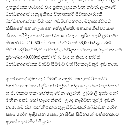
උපක්‍රමයක් හැටියට එය ප්‍රතිඵලදායක වන නමුත්, ලංකාවේ
බන්ධනාගාර යනු අතිශය විනාශකාරී පීඩකාගාරයකි.
බන්ධනාගාරගත වීම යනු අවමන්සහගත, මනුෂ්‍යත්වයට
කිසිසේත් නොගැළපෙන අත්දැකීමකි. කොමසාරිස්වරයාම
කියන පරිදි ලංකාවේ බන්ධනාගාරවලට දැරිය හැකි ප්‍රමාණය
සිරකරුවන් 10,500කි. එහෙත් ඒවායේ 36,000ක් දැනටත්
සිටිති. ඉදිරියේ සිදුවන මත්ද්‍රව්‍ය මර්දන කටයුතු හේතුවෙන් මේ
ප්‍රමාණය 40,000ක් දක්වා වැඩි විය හැකිය. දැනටත්
බන්ධනාගාරයක වාඩිවී සිටීමට වත් සිරකරුවකුට ඉඩ නැත.
අපේ පෞද්ගලික ආරංචිමාර්ග අනුව, කොළඹ රිමාන්ඩ්
බන්ධනාගාරයේ රැඳවියන් රාත්‍රියට නිදාගත යුත්තේ පැත්තකට
හැරී, එකාට එකා හේත්තු වෙන ලෙසිනි. උඩුබැලි අතට හෝ
මුනින් අතට හෝ හැරෙන්නට, උදේ නැගිටින තුරුම ඉඩක්
නැත. මේ ජන සන්නිපාතය තුළ විවිධාකාර බෝවෙන රෝග,
සමේ රෝග ආදියෙන් පෙළෙන පිරිස සිටින්නේ එකිනෙකාට
ඇඟේ ගෑවෙමින් මිශ්‍රවය.