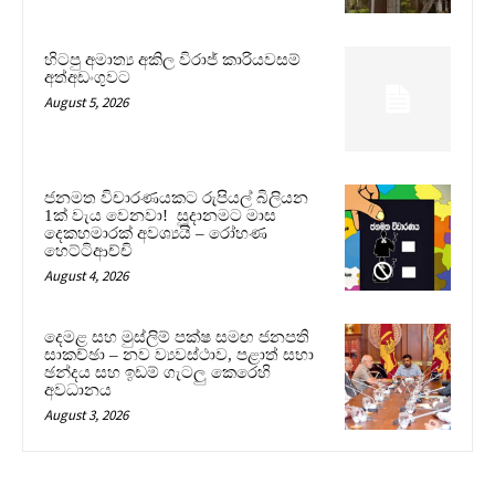
හිටපු අමාත්‍ය අකිල විරාජ් කාරියවසම්
අත්අඩංගුවට
August 5, 2026
ජනමත විචාරණයකට රුපියල් බිලියන
1ක් වැය වෙනවා! සූදානමට මාස
දෙකහමාරක් අවශ්‍යයි – රෝහණ
හෙට්ටිආච්චි
August 4, 2026
දෙමළ සහ මුස්ලිම් පක්ෂ සමඟ ජනපති
සාකච්ඡා – නව ව්‍යවස්ථාව, පළාත් සභා
ඡන්දය සහ ඉඩම් ගැටලු කෙරෙහි
අවධානය
August 3, 2026