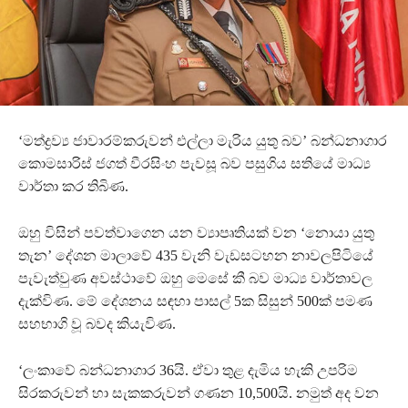
‘මත්ද්‍රව්‍ය ජාවාරම්කරුවන් එල්ලා මැරිය යුතු බව’ බන්ධනාගාර
කොමසාරිස් ජගත් වීරසිංහ පැවසූ බව පසුගිය සතියේ මාධ්‍ය
වාර්තා කර තිබිණ.
ඔහු විසින් පවත්වාගෙන යන ව්‍යාපෘතියක් වන ‘නොයා යුතු
තැන’ දේශන මාලාවේ 435 වැනි වැඩසටහන නාවලපිටියේ
පැවැත්වුණ අවස්ථාවේ ඔහු මෙසේ කී බව මාධ්‍ය වාර්තාවල
දැක්විණ. මේ දේශනය සඳහා පාසල් 5ක සිසුන් 500ක් පමණ
සහභාගි වූ බවද කියැවිණ.
‘ලංකාවේ බන්ධනාගාර 36යි. ඒවා තුළ දැමිය හැකි උපරිම
සිරකරුවන් හා සැකකරුවන් ගණන 10,500යි. නමුත් අද වන