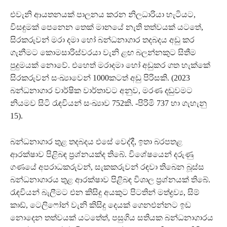
එවැනි ආයතනයක් පාලනය කරන නිලධාරියා හැටියට,
විසඳුමක් පෙනෙන තෙක් මානයේ නැති තත්වයක් යටතේ,
සිරකරුවන් මරා දමා හෝ බන්ධනාගාර තදබදය අඩු කර
ගැනීමට කොමසාරිස්වරයා වැනි ළඟ බලන්නකුට සිතීම
පුදුමයක් නොවේ. එහෙත් මරාදමා හෝ අඩුකර ගත හැක්කේ
සිරකරුවන් සංඛ්‍යාවෙන් 1000කටත් අඩු පිරිසකි. (2023
බන්ධනාගාර වාර්ෂික වාර්තාවට අනුව, මරණ දඬුවමට
නියමව සිටි රැඳවියන් සංඛ්‍යාව 752කි. -පිරිමි 737 හා ගැහැනු
15).
බන්ධනාගාර තුළ තදබදය එසේ වෙද්දී, ඉතා බරපතළ
ආරක්ෂාව පිළිබඳ ප්‍රශ්නයක්ද තිබේ. විශේෂයෙන් දරුණු
ගණයේ අපරාධකරුවන්, සැකකරුවන් රඳවා තිබෙන බූස්ස
බන්ධනාගාරය තුළ ආරක්ෂාව පිළිබඳ විශාල ප්‍රශ්නයක් තිබේ.
රැඳවියන් බැලීමට එන කිසිදු අයකුට පිටතින් මත්ද්‍රව්‍ය, සිම්
කාඩ්, ටෙලිෆෝන් වැනි කිසිදු දෙයක් ගෙනඑන්නට ඉඩ
නොදෙන තත්වයක් යටතේත්, පසුගිය සතියක බන්ධනාගාරය