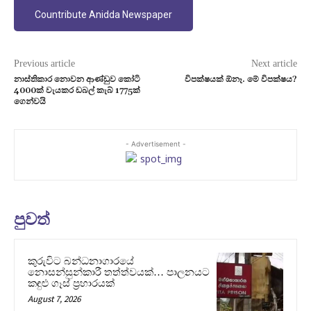
Countribute Anidda Newspaper
Previous article
Next article
නාස්තිකාර නොවන ආණ්ඩුව කෝටි
විපක්ෂයක් ඕනෑ. මේ විපක්ෂය?
4000ක් වැයකර ඩබල් කැබ් 1775ක්
ගෙන්වයි
- Advertisement -
පුවත්
කුරුවිට බන්ධනාගාරයේ
නොසන්සුන්කාරී තත්ත්වයක්… පාලනයට
කඳුළු ගෑස් ප්‍රහාරයක්
August 7, 2026