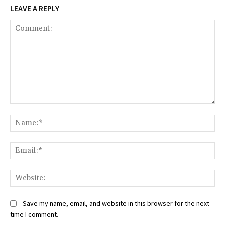
LEAVE A REPLY
Comment:
Na
Ema
Web
Save my name, email, and website in this browser for the next
time I comment.