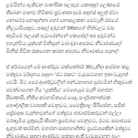
ළමයින්ට ඇතිවන මානසික බලපෑම කෙබඳුද? ලෝකයේ
තිබෙන මානව හිමිකම් ප්‍රවණතා (මේ අදහස් අලුත් ඒවා
නොවේ) නොදන්නා හෝ නොසලකන මෙවැනි රජයේ
නිලධාරියකුට, පාසල් දරුවන් 500කගේ හිත්වලට වස
කැවීමේ බලයක් පැවරෙන්නේ කෙසේද? අප දරුවන්ට
ඉගැන්විය යුත්තේ මිනිසුන් මරා දමා අපරාධ නිවාරණයද?
මිනිස් ජීවිත රැකගෙන කරන අපරාධ නිවාරණය ගැනද?
ඒ අර්ථයෙන් මේ ආණ්ඩුව ඔක්තෝබර් 30වැනිදා ආරම්භ කළ
මත්ද්‍රව්‍ය මර්දනය සඳහා ‘රට එකට‘ වැඩසටහන ඉතා වැදගත්
වෙයි. මීට පෙර ආණ්ඩුවලින් බන්ධනාගාර පුරවමින් හිතුමතේ
පවත්වාගෙන ගිය ‘යුක්තිය’ මෙහෙයුම වැනි මහජන
පීඩාකාරී, නීතිය අවභාවිතයේ යෙදූ, සංදර්ශනාත්මක
පෞද්ගලික ව්‍යාපෘති වෙනුවට, මෛත්‍රීපාල සිරිසේන, සජිත්
ප්‍රේමදාස වැන්නවුන්ගේ මත්ද්‍රව්‍ය ජාවාරම්කරුවන් එල්ලා
මරාදැමිය යුතුයැයි කියන ප්‍රවේශය වෙනුවට, රටම, සමාජයම
දැනුවත් කරමින්, මහජන සසහභාගිත්ව ප්‍රවේශයකින් මත්ද්‍රව්‍ය
නිවාරණය සඳහා ආණ්ඩුව සකසා ඇති වැඩසටහන බැලු