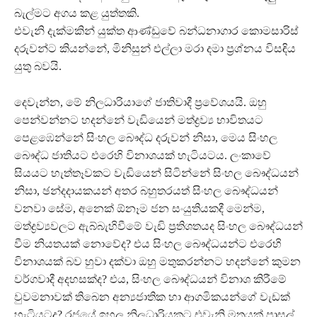
බැල්මට අගය කළ යුත්තකි.
එවැනි දැක්මකින් යුක්ත ආණ්ඩුවේ බන්ධනාගාර කොමසාරිස්
දරුවන්ට කියන්නේ, මිනිසුන් එල්ලා මරා දමා ප්‍රශ්නය විසඳිය
යුතු බවයි.
දෙවැන්න, මේ නිලධාරියාගේ ජාතිවාදී ප්‍රවේශයයි. ඔහු
පෙන්වන්නට හදන්නේ වැඩියෙන් මත්ද්‍රව්‍ය භාවිතයට
පෙළඹෙන්නේ සිංහල බෞද්ධ දරුවන් නිසා, මෙය සිංහල
බෞද්ධ ජාතියට එරෙහි විනාශයක් හැටියටය. ලංකාවේ
සියයට හැත්තෑවකට වැඩියෙන් සිටින්නේ සිංහල බෞද්ධයන්
නිසා, ඡන්දදායකයන් අතර බහුතරයත් සිංහල බෞද්ධයන්
වනවා සේම, අනෙක් ඕනෑම ජන සංයුතියකදී මෙන්ම,
මත්ද්‍රව්‍යවලට ඇබ්බැහිවීමේ වැඩි ප්‍රතිශතයද සිංහල බෞද්ධයන්
වීම නියතයක් නොවේද? එය සිංහල බෞද්ධයන්ට එරෙහි
විනාශයක් බව හුවා දක්වා ඔහු මතුකරන්නට හදන්නේ කුමන
වර්ගවාදී අදහසක්ද? එය, සිංහල බෞද්ධයන් විනාශ කිරීමේ
වුවමනාවක් තිබෙන අන්‍යජාතික හා ආගමිකයන්ගේ වැඩක්
හැටියටද? රජයේ ඉහල නිලධාරියකුට එවැනි මතයක් පාසල්