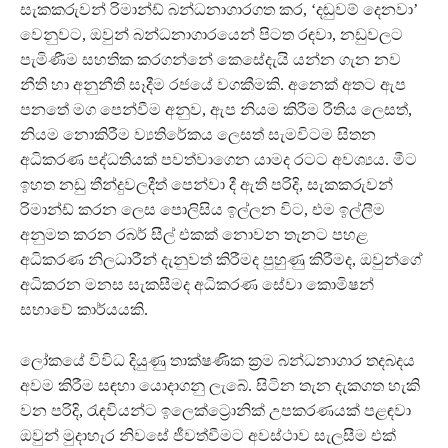
සැකකරුවන් රිමාන්ඩ් බන්ධනාගාරගත කර, ‘දඬුවම් දෙනවා’
වෙනුවට, ඔවුන් බන්ධනාගාරයෙන් පිටත රඳවා, නඩුවලට
පැමිණීම සහතික කරගන්නේ කෙසේදැයි යන්න ගැන නව
නීති හා අනුනීති සෑදීම රජයේ වගකීමකි. අනෙක් අතට ඇප
පනතේ මග පෙන්වීම අනුව, ඇප නියම කිරීම රීතිය ලෙසත්,
නියම නොකිරීම ව්‍යතිරේකය ලෙසත් සැමවිටම සිතන
අධිකරණ පද්ධතියක් පවත්වාගෙන යාමද රටට අවශ්‍යය. මීට
ඉහත නඩු තීන්දුවලදීත් පෙන්වා දී ඇති පරිදි, සැකකරුවන්
රිමාන්ඩ් කරන ලෙස පොලිසිය ඉල්ලන විට, එම ඉල්ලීම
අනුමත කරන රබර් සීල් එකක් නොවන තැනට පහළ
අධිකරණ නිලධාරීන් දැනුවත් කිරීමද පුහුණු කිරීමද, ඔවුන්ගේ
අධිකරන මනස සැකසීමද අධිකරණ සේවා කොමිෂන්
සභාවේ කාර්යයකි.
ලෝකයේ විවිධ දියුණු තාක්ෂණික ක්‍රම බන්ධනාගාර තදබදය
අවම කිරීම සඳහා යොදාගනු ලැබේ. සිටින තැන දැකගත හැකි
වන පරිදි, රැඳවියන්ට ඉලෙක්ට්‍රොනික් උපකරණයක් පළඳවා
ඔවුන් මුදාහැර නිවසේ ජීවත්වීමට අවස්ථාව සැලසීම එක්