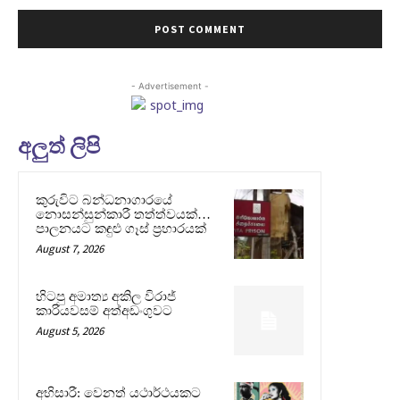
- Advertisement -
අලුත් ලිපි
කුරුවිට බන්ධනාගාරයේ
නොසන්සුන්කාරී තත්ත්වයක්…
පාලනයට කඳුළු ගෑස් ප්‍රහාරයක්
August 7, 2026
හිටපු අමාත්‍ය අකිල විරාජ්
කාරියවසම් අත්අඩංගුවට
August 5, 2026
අභිසාරී: වෙනත් යථාර්ථයකට