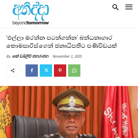
‘එල්ලා මරන්න පටන්ගන්න’ බන්ධනාගාර
කොමසාරිස්ගෙන් ජනාධිපතිට පණිවිඩයක්
November 1, 2025
By
කේ ඩබ්ලිව් ජනරංජන