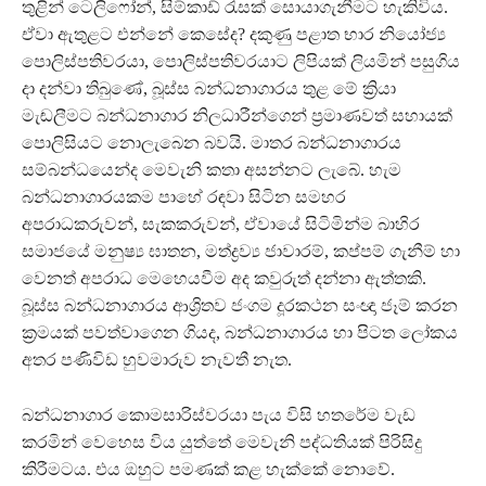
තුළින් ටෙලිෆෝන්, සිම්කාඩ් රැසක් සොයාගැනීමට හැකිවිය.
ඒවා ඇතුළට එන්නේ කෙසේද? දකුණු පළාත භාර නියෝජ්‍ය
පොලිස්පතිවරයා, පොලිස්පතිවරයාට ලිපියක් ලියමින් පසුගිය
දා දන්වා තිබුණේ, බූස්ස බන්ධනාගාරය තුළ මේ ක්‍රියා
මැඬලීමට බන්ධනාගාර නිලධාරීන්ගෙන් ප්‍රමාණවත් සහායක්
පොලිසියට නොලැබෙන බවයි. මාතර බන්ධනාගාරය
සම්බන්ධයෙන්ද මෙවැනි කතා අසන්නට ලැබේ. හැම
බන්ධනාගාරයකම පාහේ රඳවා සිටින සමහර
අපරාධකරුවන්, සැකකරුවන්, ඒවායේ සිටිමින්ම බාහිර
සමාජයේ මනුෂ්‍ය ඝාතන, මත්ද්‍රව්‍ය ජාවාරම්, කප්පම් ගැනීම් හා
වෙනත් අපරාධ මෙහෙයවීම අද කවුරුත් දන්නා ඇත්තකි.
බූස්ස බන්ධනාගාරය ආශ්‍රිතව ජංගම දූරකථන සංඥා ජෑම් කරන
ක්‍රමයක් පවත්වාගෙන ගියද, බන්ධනාගාරය හා පිටත ලෝකය
අතර පණිවිඩ හුවමාරුව නැවතී නැත.
බන්ධනාගාර කොමසාරිස්වරයා පැය විසි හතරේම වැඩ
කරමින් වෙහෙස විය යුත්තේ මෙවැනි පද්ධතියක් පිරිසිදු
කිරීමටය. එය ඔහුට පමණක් කළ හැක්කේ නොවේ.