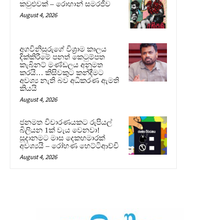
කවුළුවක් – රොහාන් සමරජීව
August 4, 2026
අගවිනිසුරුගේ විශ්‍රාම කාලය
දික්කිරීමේ පනත් කෙටුම්පත
කැබිනට් මණ්ඩලය අනුමත
කරයි… කිසිවකුට කන්දීමට
අවශ්‍ය නැති බව අධිකරණ ඇමති
කියයි
August 4, 2026
ජනමත විචාරණයකට රුපියල්
බිලියන 1ක් වැය වෙනවා!
සූදානමට මාස දෙකහමාරක්
අවශ්‍යයි – රෝහණ හෙට්ටිආච්චි
August 4, 2026