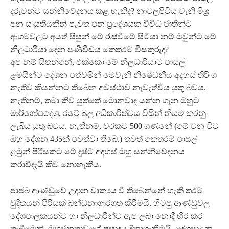
දරුවන්ට සන්නිවේදනය කළ හැකිද? නාවලපිටිය වැනි මිශ්‍ර
ජන සංයුතියකින් පැවත එන ප්‍රදේශයක විවිධ ජාතින්ට
ආගම්වලට අයත් සිසුන් මේ රැස්වීමේ සිටියා නම් ඔවුන්ට මේ
නිලධාරියා දෙන පණිවිඩය කෙතරම් විසකුරුද?
අප නම් සිතන්නේ, එක්කෝ මේ නිලධාරියාට පාසල්
ළමයින්ට දේශන පත්වමින් මෙවැනි නිෂේධනීය අදහස් තිරිංග
නැතිව කියන්නට තිබෙන අවස්ථාව නැවැත්විය යුතු බවය.
නැතිනම්, තමා කිව යුත්තේ මොනවාද යන්න ගැන ඔහුට
මාර්ගෝපදේශ, රටේ බල අධිකාරිත්වය විසින් නියම කරනු
ලැබිය යුතු බවය. නැතිනම්, වරකට 500 ගණනේ (මේ වන විට
ඔහු දේශන 435ක් පවත්වා තිබේ.) තවත් කෙතරම් පාසල්
ළමුන් පිරිසකට මේ දුෂ්ට අදහස් ඔහු සන්නිවේදනය
කරාවිදැයි කිව නොහැකිය.
ජාජබ ආණඩුවේ උදාන වාක්‍යය වී තිබෙන්නේ හැකි තරම්
චුදිතයන් පිරිසක් බන්ධනාගාරගත කිරීමයි. හිටපු ආණ්ඩුවල
දේශපාලකයන්ට හා නිලධාරීන්ට ඇප ලබා නොදී හිර කර
තැබීමෙන්, මහජනතාවගේ ප්‍රසාදය දිනාගැනීමයි. දේශපාලන